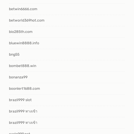
betwin6666.com
betworld369hot.com
bio285th.com
bluewin8888.info
bng55
bombet888.win
bonanza99
boonlert1688.com
brazil999 slot
brazil999 ทางเข้า
brazil999 ทางเข้า