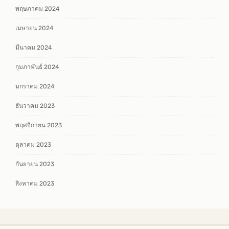
พฤษภาคม 2024
เมษายน 2024
มีนาคม 2024
กุมภาพันธ์ 2024
มกราคม 2024
ธันวาคม 2023
พฤศจิกายน 2023
ตุลาคม 2023
กันยายน 2023
สิงหาคม 2023