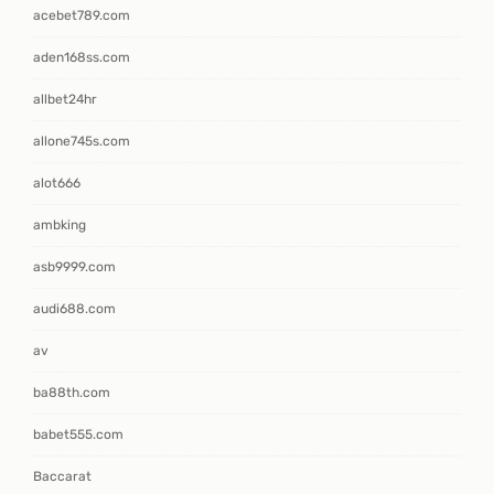
acebet789.com
aden168ss.com
allbet24hr
allone745s.com
alot666
ambking
asb9999.com
audi688.com
av
ba88th.com
babet555.com
Baccarat