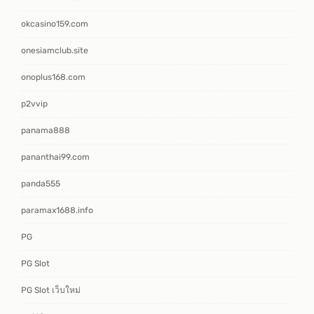
okcasino159.com
onesiamclub.site
onoplus168.com
p2vvip
panama888
pananthai99.com
panda555
paramax1688.info
PG
PG Slot
PG Slot เว็บใหม่