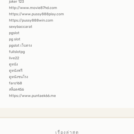
joker 123
http://www.movie87hd.com
https://www.pussy888play.com
https://pussy888win.com
sexybaccarat
pgslot
pg slot
pgslot เว็บตรง
fullslotpg
live22
ดูหนัง
ดูหนังฟรี
ดูหนังชนโรง
faro168
สล็อต456
https://www.puntaek66.me
เรื่องล่าสุด