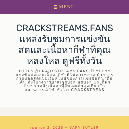
Primary
Skip
MENU
menu
to
content
CRACKSTREAMS.FANS
แหล่งรับชมการแข่งขัน
สดและเนื้อหากีฬาที่คุณ
หลงใหล ดูฟรีทั้งวัน
HTTPS://CRACKSTREAMS.FANS รับชมการ
แข่งขันสดและเนื้อหากีฬาที่ไม่ควรพลาด ด้วยการ
ถ่ายทอดสดแบบเรียลไทม์ของการแข่งขันที่น่าตื่น
เต้น ทั้งในวงการบาสเกตบอล ฟุตบอล และกีฬา
อื่นๆ รวมถึงเนื้อหาที่อัพเดตล่าสุดเกี่ยวกับ
สถานการณ์กีฬาทั่วโลกCRACKSTREAS
เมษายน 2, 2025
—
GARY BUTLER