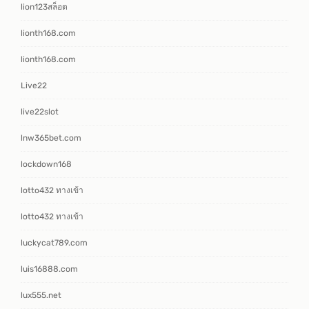
lion123สล็อต
lionth168.com
lionth168.com
Live22
live22slot
lnw365bet.com
lockdown168
lotto432 ทางเข้า
lotto432 ทางเข้า
luckycat789.com
luis16888.com
lux555.net