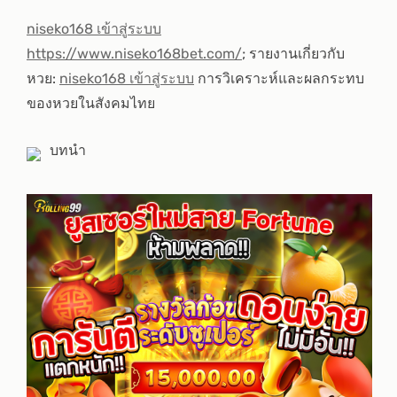
niseko168 เข้าสู่ระบบ
https://www.niseko168bet.com/
; รายงานเกี่ยวกับ
หวย:
niseko168 เข้าสู่ระบบ
การวิเคราะห์และผลกระทบ
ของหวยในสังคมไทย
บทนำ