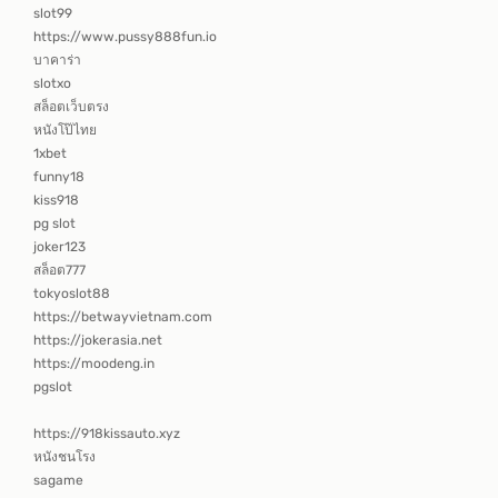
slot99
https://www.pussy888fun.io
บาคาร่า
slotxo
สล็อตเว็บตรง
หนังโป๊ไทย
1xbet
funny18
kiss918
pg slot
joker123
สล็อต777
tokyoslot88
https://betwayvietnam.com
https://jokerasia.net
https://moodeng.in
pgslot
https://918kissauto.xyz
หนังชนโรง
sagame