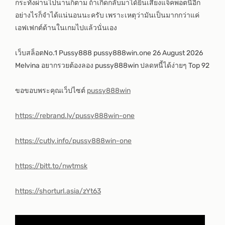
กระทั่งผ่านไปนานก็ตาม ถ้าเกิดกลับมาได้ยินเสียงแจ็คพอตนี้อีก
อย่างไรก็จำได้แน่นอนนะครับ เพราะเหตุว่ามันเป็นมากกว่าแค่
เอฟเฟกต์ด้านในเกมไปแล้วนั่นเอง
เว็บสล็อตNo.1 Pussy888 pussy888win.one 26 August 2026
Melvina อยากรวยต้องลอง pussy888win ปลดหนี้ได้ง่ายๆ Top 92
ขอขอบพระคุณเว็ปไซต์
pussy888win
https://rebrand.ly/pussy888win-one
https://cutly.info/pussy888win-one
https://bitt.to/nwtmsk
https://shorturl.asia/zYt63