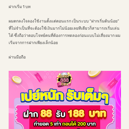
ฝากเริ่ม 1 บท
ผมตกลงใจลองใช้งานตั้งแต่ตอนแรก เป็นระบบ “ฝากเริ่มต้นน้อย”
ที่ไม่จำเป็นที่จะต้องใช้เงินมากไม่น้อยเลยทีเดียวก็สามารถเริ่มเล่น
ได้ ซึ่งถือว่าตอบโจทย์คนที่ต้องการทดลองก่อนแบบไม่เสี่ยงมาก ผม
เริ่มจากการฝากเพียงเล็กน้อย
ผ่านมือถือ