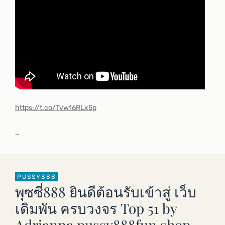
https://t.co/Tvw16RLx5p
…
PUSSY888
พุซซี่888 ยินดีต้อนรับเข้าสู่ เว็บ
เดิมพัน ครบวงจร Top 51 by
Adrianna pussy888fun.shop