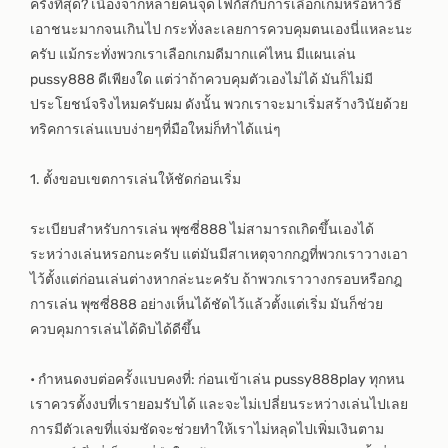
ครั้งที่สุด? เนื่องจากหลายคนจุดโฟกัสกับการเลือกเกมหรือหาวิธี
เอาชนะมากจนเกินไป กระทั่งละเลยการควบคุมตนเองนี่แหละนะ
ครับ แม้กระทั่งพวกเราเลือกเกมดีมากแค่ไหน มีแผนเล่น
pussy888 ดีเพียงใด แต่ว่าถ้าควบคุมตัวเองไม่ได้ มันก็ไม่มี
ประโยชน์จริงไหมครับผม ดังนั้น พวกเราจะมาเริ่มสร้างวินัยด้วย
ทริคการเล่นแบบง่ายๆที่มือใหม่ก็ทำได้แน่ๆ
1. ตั้งขอบเขตการเล่นให้ชัดก่อนเริ่ม
ระเบียบสำหรับการเล่น พุซซี่888 ไม่สามารถเกิดขึ้นเองได้
ระหว่างเล่นหรอกนะครับ แต่มันมีสาเหตุจากกฎที่พวกเราวางเอา
ไว้ตั้งแต่ก่อนเล่นต่างหากล่ะนะครับ ถ้าพวกเราวางกรอบหรือกฎ
การเล่น พุซซี่888 อย่างเห็นได้ชัดไว้แล้วตั้งแต่เริ่ม มันก็ช่วย
ควบคุมการเล่นได้ดิบได้ดีขึ้น
• กำหนดงบต่อครั้งแบบคงที่: ก่อนเข้าเล่น pussy888play ทุกหน
เราควรตั้งงบที่เรายอมรับได้ และจะไม่เปลี่ยนระหว่างเล่นไปเลย
การมีตัวเลขที่แจ่มชัดจะช่วยทำให้เราไม่หลุดไปเพิ่มเงินตาม