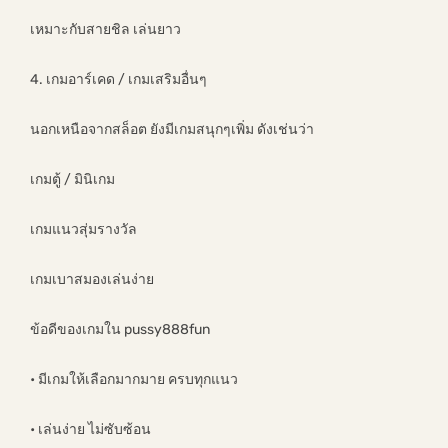
เหมาะกับสายชิล เล่นยาว
4. เกมอาร์เคด / เกมเสริมอื่นๆ
นอกเหนือจากสล็อต ยังมีเกมสนุกๆเพิ่ม ดังเช่นว่า
เกมตู้ / มินิเกม
เกมแนวสุ่มรางวัล
เกมเบาสมองเล่นง่าย
ข้อดีของเกมใน pussy888fun
• มีเกมให้เลือกมากมาย ครบทุกแนว
• เล่นง่าย ไม่ซับซ้อน