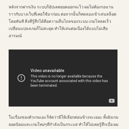
หลังจากฝากเงิน ระบบก็อัปเดตยอดออกจะไว ผมไม่ต้องรอนาน
ราวกับบางเว็บที่เคยใช้มาก่อน ต่อจากนั้นก็ทดลองเข้าเล่นสล็อต
โดยทันที สิ่งที่รู้สึกได้คือความลื่นไถลของระบบ เกมโหลดเร็ว
เปลี่ยนแปลงเกมก็ไม่สะดุด ทำให้เล่นต่อเนื่องได้แบบไม่เสีย
อารมณ์
ในเรื่องของตัวเกมเอง ก็จัดว่ามีให้เลือกค่อนข้างจะเยอะ ทั้งยังเกม
ยอดนิยมและเกมใหม่ๆที่กำลังเป็นกระแส ทำให้ไม่เคยรู้สึกเบื่อ ผม