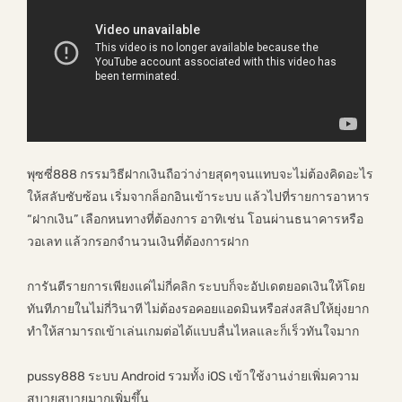
พุซซี่888 กรรมวิธีฝากเงินถือว่าง่ายสุดๆจนแทบจะไม่ต้องคิดอะไร
ให้สลับซับซ้อน เริ่มจากล็อกอินเข้าระบบ แล้วไปที่รายการอาหาร
“ฝากเงิน” เลือกหนทางที่ต้องการ อาทิเช่น โอนผ่านธนาคารหรือ
วอเลท แล้วกรอกจำนวนเงินที่ต้องการฝาก
การันตีรายการเพียงแค่ไม่กี่คลิก ระบบก็จะอัปเดตยอดเงินให้โดย
ทันทีภายในไม่กี่วินาที ไม่ต้องรอคอยแอดมินหรือส่งสลิปให้ยุ่งยาก
ทำให้สามารถเข้าเล่นเกมต่อได้แบบลื่นไหลและก็เร็วทันใจมาก
pussy888 ระบบ Android รวมทั้ง iOS เข้าใช้งานง่ายเพิ่มความ
สบายสบายมากเพิ่มขึ้น