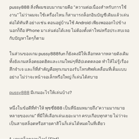
pussy888 สิ่งที่ผมชอบมากมายคือ “ความต่อเนื่องสำหรับการใช้
งาน” ไม่ว่าผมจะใช้เครื่องไหน ก็สามารถล็อกอินบัญชีเดิมแล้วเล่น
ต่อได้ทันที อย่างเช่น ตอนอยู่บ้านใช้ Android เพียงพอออกไปข้าง
นอกก็ถือ iPhone มาเล่นต่อได้เลย ไม่ต้องตั้งค่าใหม่หรือประสบเจอ
กับปัญหาใดๆก็ตาม
ในส่วนของเกม pussy888fun ก็ยังคงมีให้เลือกหลากหลายดังเดิม
ทั้งยังเกมสล็อตยอดฮิตและเกมใหม่ๆที่อัปเดตตลอด ทำให้ไม่รู้เรื่อง
สึกจำเจ และก็ที่สำคัญคือทุกเกมรองรับโทรศัพท์เคลื่อนที่เต็มแบบ
อย่าง ไม่ว่าจะหน้าจอเล็กหรือใหญ่ ก็เล่นได้สบาย
pussy888
มีเกมอะไรให้เล่นบ้าง?
หนึ่งในข้อดีที่ทำให้ พุซซี่888 เป็นที่นิยมหมายถึง”ความมากมาย
หลายของเกม” ที่มีให้เลือกเล่นเยอะมาก ครบเกือบทุกสาย ไม่ว่าจะ
เป็นสายสล็อตหรือสายคาสิโนก็เล่นได้หมดในที่เดียว