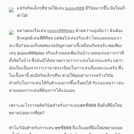
แชร์ทริคเล็กๆที่ช่วยให้เล่น
pussy888
มีวินัยมากขึ้น มือใหม่ก็
ทำได้!
หลายคนเริ่มเล่น
pussy888play
ด้วยความมุ่งมั่นว่า ฉันต้อง
มีกลยุทธ์เล่นที่ดีที่สุด แต่พอไปเล่นจริงแล้ว ไหนแผนของเรา
ล่ะเนี่ย? ผมเองก็เคยพบเจอปัญหาอย่างนี้เหมือนกันขอรับ พอเพียง
เล่น pussy888play จริงแล้วเผลอเพิ่มเงินบ้าง เผลอเล่นยาวกว่าที่
ตั้งจิตใจบ้าง ซึ่งมันมิได้หมายความว่าเราเล่นไม่เก่งนะครับ แต่ว่า
มันเป็นเนื่องจากว่าเราขาดระเบียบในการเล่นนี่แหละนะครับ ซึ่ง
ในเนื้อหานี้ ผมมีทริคเล็กๆที่จะช่วยให้คุณสามารถสร้างวินัย
สำหรับในการเล่นให้กับตัวเองมากขึ้นเรื่อยๆได้ รับรองเลยว่า เล่น
ตามแผนการเล่นที่ต้องการได้แน่นอน
เพราะอะไรการผลิตวินัยสำหรับการเล่นพุซซี่888 คือสิ่งที่มือใหม่
พลาดบ่อยมากที่สุด?
ทำไมวินัยสำหรับการเล่น พุซซี่888 ถึงเป็นจุดที่มือใหม่พลาดบ่อย