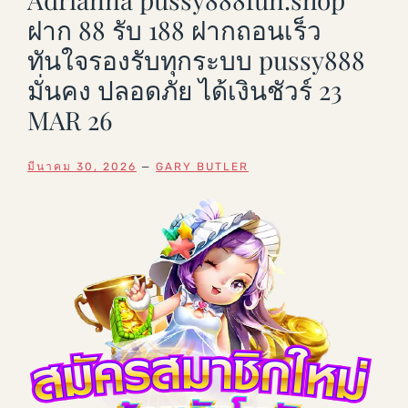
ฝาก 88 รับ 188 ฝากถอนเร็ว
ทันใจรองรับทุกระบบ pussy888
มั่นคง ปลอดภัย ได้เงินชัวร์ 23
MAR 26
มีนาคม 30, 2026
—
GARY BUTLER