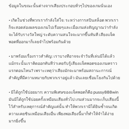
ข้อมูลในขณะนั้นต่างจากเสียงประกอบทั่วๆไปของเกมนั่นเอง
• เกิดในช่วงที่พวกเรากำลังใส่ใจ: ระหว่างการสปินสล็อต พวกเรา
ก็จะสอดส่องผลของเกมไปเรื่อยๆและเมื่อเกมส่งสัญญาณว่ากำลัง
จะได้รับรางวัลใหญ่ ระดับความสนใจจะมากขึ้นทันที เสียงแจ็ค
พอตที่ออกมาก็เลยจำไปพร้อมกันด้วย
• มาพร้อมเรื่องราวสำคัญ: เราบางทีอาจจะจำวันที่เล่นมิได้แล้ว
แม้กระนั้นเราคิดออกทันทีว่าเคยรับรู้เสียงแจ็คพอตของเกมคราว
แรกตอนไหน? เพราะเหตุว่าเสียงมักจะมาพร้อมสถานะการณ์
สำคัญที่มีความหมายกับพวกเราอยู่แล้ว มันเลยเชื่อมโยงกันไปด้วย
• มิได้ถูกใช้บ่อยมาก: ความพิเศษของแจ็คพอตก็คือ pussy888win
มันมิได้ถูกใช้บ่อยครั้งเหมือนเสียงทั่วไป เกมส่วนมากจะเก็บเสียงนี้
ไว้สำหรับเหตุการณ์สำคัญแค่นั้น ทำให้พวกเรามิได้ยินซ้ำจนเกิด
ความเคยชินเหมือนเสียงอื่น เพียงพอเสียงนี้มาก็ทำให้จำได้ง่าย
มากยิ่งขึ้น