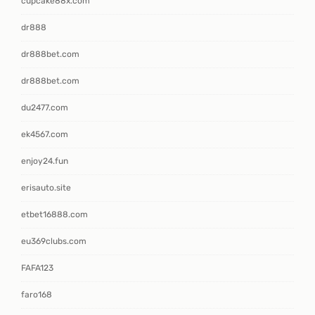
cupcake88x.com
dr888
dr888bet.com
dr888bet.com
du2477.com
ek4567.com
enjoy24.fun
erisauto.site
etbet16888.com
eu369clubs.com
FAFA123
faro168