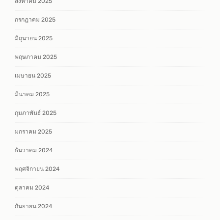
สิงหาคม 2025
กรกฎาคม 2025
มิถุนายน 2025
พฤษภาคม 2025
เมษายน 2025
มีนาคม 2025
กุมภาพันธ์ 2025
มกราคม 2025
ธันวาคม 2024
พฤศจิกายน 2024
ตุลาคม 2024
กันยายน 2024