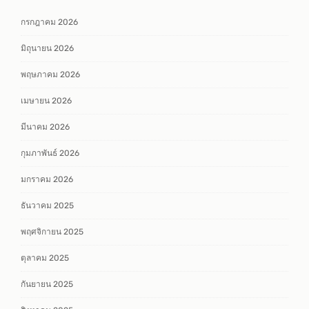
กรกฎาคม 2026
มิถุนายน 2026
พฤษภาคม 2026
เมษายน 2026
มีนาคม 2026
กุมภาพันธ์ 2026
มกราคม 2026
ธันวาคม 2025
พฤศจิกายน 2025
ตุลาคม 2025
กันยายน 2025