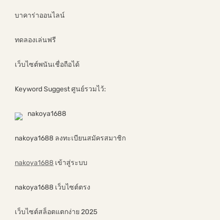
บาคาร่าออนไลน์
ทดลองเล่นฟรี
เว็บไซต์พนันเชื่อถือได้
Keyword Suggest ศูนย์รวมไว้:
nakoya1688
nakoya1688 ลงทะเบียนสมัครสมาชิก
nakoya1688
เข้าสู่ระบบ
nakoya1688 เว็บไซต์ตรง
เว็บไซต์สล็อตแตกง่าย 2025