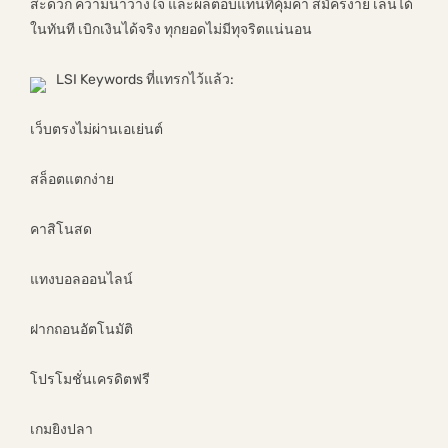
สะดวก ความน่าวางใจ และผลตอบแทนที่คุ้มค่า สมัครง่าย เล่นได้
ในทันที เบิกเงินได้จริง ทุกยอดไม่มีทุจริตแน่นอน
LSI Keywords ที่แทรกไว้แล้ว:
เว็บตรงไม่ผ่านเอเย่นต์
สล็อตแตกง่าย
คาสิโนสด
แทงบอลออนไลน์
ฝากถอนอัตโนมัติ
โปรโมชั่นเครดิตฟรี
เกมยิงปลา