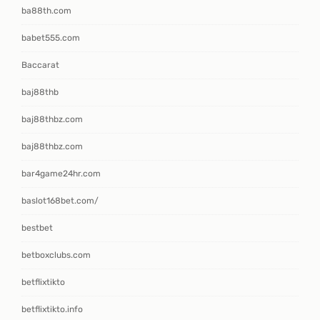
ba88th.com
babet555.com
Baccarat
baj88thb
baj88thbz.com
baj88thbz.com
bar4game24hr.com
baslot168bet.com/
bestbet
betboxclubs.com
betflixtikto
betflixtikto.info