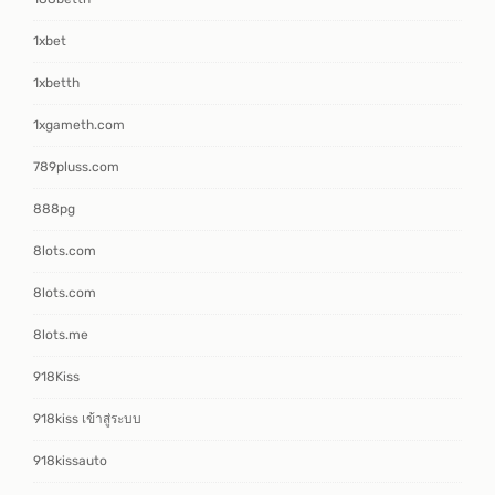
1xbet
1xbetth
1xgameth.com
789pluss.com
888pg
8lots.com
8lots.com
8lots.me
918Kiss
918kiss เข้าสู่ระบบ
918kissauto