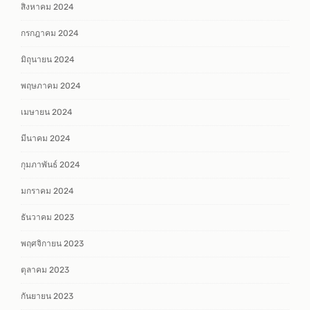
สิงหาคม 2024
กรกฎาคม 2024
มิถุนายน 2024
พฤษภาคม 2024
เมษายน 2024
มีนาคม 2024
กุมภาพันธ์ 2024
มกราคม 2024
ธันวาคม 2023
พฤศจิกายน 2023
ตุลาคม 2023
กันยายน 2023