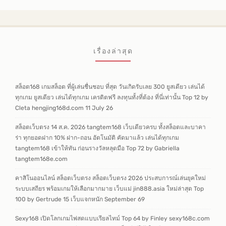
เรื่องล่าสุด
สล็อต168 เกมสล็อต ที่ผู้เล่นชื่นชอบ ที่สุด วันเกิดรับเลย 300 ยูสเดียว เล่นได้
ทุกเกม ยูสเดียว เล่นได้ทุกเกม เครดิตฟรี ลงทุนทั้งที่ต้อง ที่นี่เท่านั้น Top 12 by
Cleta hengjing168d.com 11 July 26
สล็อตเว็บตรง 14 ส.ค. 2026 tangtem168 เว็บเดียวครบ ทั้งสล็อตและบาคา
ร่า ทุกยอดฝาก 10% ฝาก-ถอน อัตโนมัติ คัดมาแล้ว เล่นได้ทุกเกม
tangtem168 เข้าให้ทัน ก่อนรางวัลหลุดมือ Top 72 by Gabriella
tangtem168e.com
คาสิโนออนไลน์ สล็อตเว็บตรง สล็อตเว็บตรง 2026 ประสบการณ์เล่นยุคใหม่
ระบบเสถียร พร้อมเกมให้เลือกมากมาย เว็บแม่ jin888.asia ใหม่ล่าสุด Top
100 by Gertrude 15 เว็บแจกหนัก September 69
Sexy168 เปิดโลกเกมไพ่สดแบบเรียลไทม์ Top 64 by Finley sexy168c.com