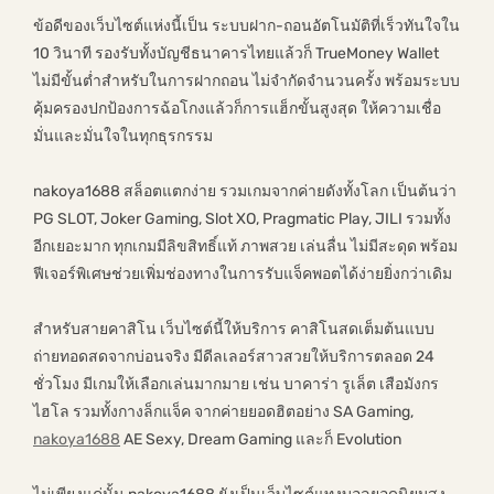
ข้อดีของเว็บไซต์แห่งนี้เป็น ระบบฝาก-ถอนอัตโนมัติที่เร็วทันใจใน
10 วินาที รองรับทั้งบัญชีธนาคารไทยแล้วก็ TrueMoney Wallet
ไม่มีขั้นต่ำสำหรับในการฝากถอน ไม่จำกัดจำนวนครั้ง พร้อมระบบ
คุ้มครองปกป้องการฉ้อโกงแล้วก็การแฮ็กขั้นสูงสุด ให้ความเชื่อ
มั่นและมั่นใจในทุกธุรกรรม
nakoya1688 สล็อตแตกง่าย รวมเกมจากค่ายดังทั้งโลก เป็นต้นว่า
PG SLOT, Joker Gaming, Slot XO, Pragmatic Play, JILI รวมทั้ง
อีกเยอะมาก ทุกเกมมีลิขสิทธิ์แท้ ภาพสวย เล่นลื่น ไม่มีสะดุด พร้อม
ฟีเจอร์พิเศษช่วยเพิ่มช่องทางในการรับแจ็คพอตได้ง่ายยิ่งกว่าเดิม
สำหรับสายคาสิโน เว็บไซต์นี้ให้บริการ คาสิโนสดเต็มต้นแบบ
ถ่ายทอดสดจากบ่อนจริง มีดีลเลอร์สาวสวยให้บริการตลอด 24
ชั่วโมง มีเกมให้เลือกเล่นมากมาย เช่น บาคาร่า รูเล็ต เสือมังกร
ไฮโล รวมทั้งกางล็กแจ็ค จากค่ายยอดฮิตอย่าง SA Gaming,
nakoya1688
AE Sexy, Dream Gaming และก็ Evolution