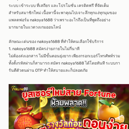
ระบบ เข้าระบบ ที่เสถียร และโปรโมชั่น เครดิตฟรี ที่จัดเต็ม
สำหรับสมาชิกใหม่ เนื้อหานี้จะพาคุณไปเจาะลึกทุกแง่ทุกมุมของ
แพลตฟอร์ม nakoya1688 ว่าเพราะอะไรถึงเป็นที่พูดถึงอย่าง
มากมายในแวดวงเกมออนไลน์
ลักษณะเด่นของ nakoya1688 ที่ทำให้คนเลือกใช้บริการ
1. nakoya1688 สมัครง่ายภายในไม่กี่นาที
ไม่ต้องส่งเอกสาร ไม่มีขั้นตอนยุ่งยาก เพียงกรอกเบอร์โทรศัพท์รวม
ทั้งตั้งรหัสผ่านก็สามารถ สมัคร nakoya1688 ได้โดยทันที ระบบกา
รันตีตัวตนผ่าน OTP ทำให้สบายและก็ปลอดภัย