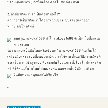
มีครบทุกหมวดหมู่ อีกทั้งสล็อต คาสิโนสด กีฬา หวย
3. ถ้าลืมรหัสผ่านจำเป็นต้องทำยังไง?
สามารถรีเซ็ตรหัสผ่านได้จากหน้าเข้าระบบ เพียงแต่กรอก
หมายเลขโทรศัพท์
ข้อสรุป:
nakoya1688
ทำไม nakoya1688 จึงเป็นเว็บที่คุณไม่
ควรละเลย
ไม่ว่าคุณจะเป็นมือใหม่หรือเซียนพนัน nakoya1688 มีเครื่องไม้
เครื่องมือและระบบที่ตอบโจทย์ทุกการใช้งาน ตั้งแต่วิธีการสมัครที่
รวดเร็ว การ เข้าสู่ระบบ ที่ปลอดภัย ไปจนกระทั่งโปรโมชัน เครดิต
ฟรี ที่ให้คุณเริ่มได้โดยไม่ต้องลงทุน นอกจากนั้นยังมีเกมพร้อม
ยืนยันความสนุกและได้เงินจริง
…
NAKOYA1688.SITE