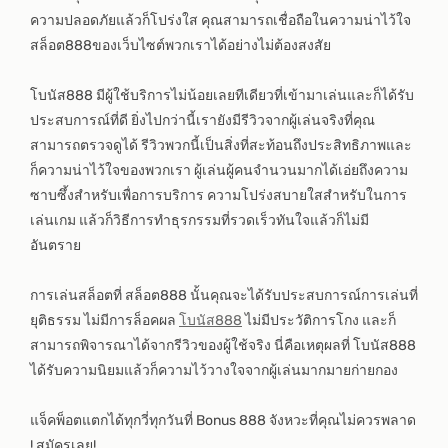
ความปลอดภัยแล้วก็โปร่งใส คุณสามารถเชื่อถือในความน่าไว้ใจ
สล็อต888ของเว็บไซต์พวกเราได้อย่างไม่ต้องสงสัย
โบนัส888 มีผู้ใช้บริการไม่น้อยเลยทีเดียวที่เข้ามาเล่นและก็ได้รับ
ประสบการณ์ที่ดี ยิ่งไปกว่านี้เรายังมีรีวิวจากผู้เล่นจริงที่คุณ
สามารถตรวจดูได้ รีวิวพวกนี้เป็นสิ่งที่สะท้อนถึงประสิทธิภาพและ
ก็ความน่าไว้ใจของพวกเรา ผู้เล่นผู้คนจำนวนมากได้เอ่ยถึงความ
ซาบซึ้งสำหรับเพื่อการบริการ ความโปร่งสบายใสสำหรับในการ
เล่นเกม แล้วก็วิธีการทำธุรกรรมที่รวดเร็วทันใจแล้วก็ไม่มี
อันตราย
การเล่นสล็อตที่ สล็อต888 นั้นคุณจะได้รับประสบการณ์การเล่นที่
ยุติธรรม ไม่มีการล็อคผล
โบนัส888
ไม่มีประวัติการโกง และก็
สามารถพิจารณาได้จากรีวิวของผู้ใช้จริง นี่คือเหตุผลที่ โบนัส888
ได้รับความนิยมแล้วก็ความไว้วางใจจากผู้เล่นมากมายก่ายกอง
แจ็คพ็อตแตกได้ทุกวี่ทุกวันที่ Bonus 888 จังหวะที่คุณไม่ควรพลาด
! สมัครเลย!