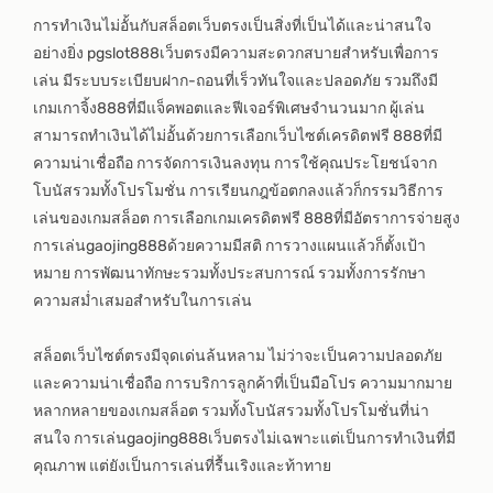
การทำเงินไม่อั้นกับสล็อตเว็บตรงเป็นสิ่งที่เป็นได้และน่าสนใจ
อย่างยิ่ง pgslot888เว็บตรงมีความสะดวกสบายสำหรับเพื่อการ
เล่น มีระบบระเบียบฝาก-ถอนที่เร็วทันใจและปลอดภัย รวมถึงมี
เกมเกาจิ้ง888ที่มีแจ็คพอตและฟีเจอร์พิเศษจำนวนมาก ผู้เล่น
สามารถทำเงินได้ไม่อั้นด้วยการเลือกเว็บไซต์เครดิตฟรี 888ที่มี
ความน่าเชื่อถือ การจัดการเงินลงทุน การใช้คุณประโยชน์จาก
โบนัสรวมทั้งโปรโมชั่น การเรียนกฎข้อตกลงแล้วก็กรรมวิธีการ
เล่นของเกมสล็อต การเลือกเกมเครดิตฟรี 888ที่มีอัตราการจ่ายสูง
การเล่นgaojing888ด้วยความมีสติ การวางแผนแล้วก็ตั้งเป้า
หมาย การพัฒนาทักษะรวมทั้งประสบการณ์ รวมทั้งการรักษา
ความสม่ำเสมอสำหรับในการเล่น
สล็อตเว็บไซต์ตรงมีจุดเด่นล้นหลาม ไม่ว่าจะเป็นความปลอดภัย
และความน่าเชื่อถือ การบริการลูกค้าที่เป็นมือโปร ความมากมาย
หลากหลายของเกมสล็อต รวมทั้งโบนัสรวมทั้งโปรโมชั่นที่น่า
สนใจ การเล่นgaojing888เว็บตรงไม่เฉพาะแต่เป็นการทำเงินที่มี
คุณภาพ แต่ยังเป็นการเล่นที่รื้นเริงและท้าทาย