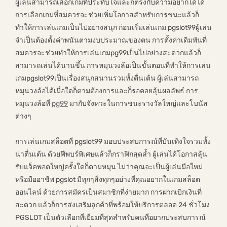
ผู้เล่นสามารถเลือกเกมที่ประทับใจและก็ตรงกับความอยากได้ได้
การเลือกเกมที่สมควรจะช่วยเพิ่มโอกาสสำหรับการชนะแล้วก็
ทำให้การเล่นเกมเป็นไปอย่างสนุก ก่อนเริ่มเล่นเกม pgslot99ผู้เล่น
จำเป็นต้องตั้งค่าพนันตามงบประมาณของตน การตั้งค่าเดิมพันที่
สมควรจะช่วยทำให้การเล่นเกมpg99เป็นไปอย่างสะดวกแล้วก็
สามารถเล่นได้นานขึ้น การหมุนวงล้อเป็นขั้นตอนที่ทำให้การเล่น
เกมpgslot99เป็นเรื่องสนุกสนานรวมทั้งตื่นเต้น ผู้เล่นสามารถ
หมุนวงล้อได้เมื่อใดก็ตามต้องการและก็รอคอยลุ้นผลลัพธ์ การ
หมุนวงล้อที่
pg99
มากับจังหวะในการชนะรางวัลใหญ่และโบนัส
ต่างๆ
การเล่นเกมสล็อตที่ pgslot99 มอบประสบการณ์ที่บันเทิงใจรวมทั้ง
น่าตื่นเต้น ด้วยฟีพบร์พิเศษแล้วก็กราฟิกสุดล้ำ ผู้เล่นได้โอกาสลุ้น
รับแจ็คพอตใหญ่ครั้งใดก็ตามหมุน ไม่ว่าคุณจะเป็นผู้เล่นมือใหม่
หรือมืออาชีพ pgslot มีทุกๆสิ่งทุกๆอย่างที่คุณอยากในเกมสล็อต
ออนไลน์ ด้วยการสมัครเป็นสมาชิกที่ง่ายมาก การฝากเบิกเงินที่
สะดวก แล้วก็การส่งเสริมลูกค้าที่พร้อมให้บริการตลอด 24 ชั่วโมง
PGSLOT เป็นตัวเลือกที่เยี่ยมที่สุดสำหรับคนที่อยากประสบการณ์