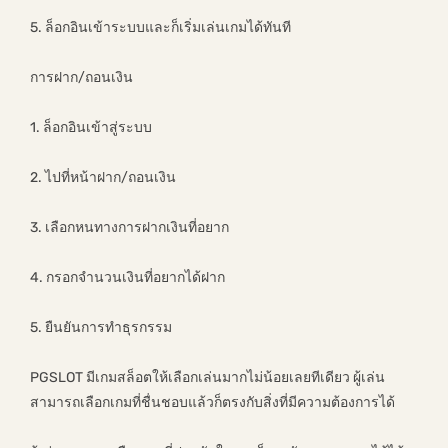
5. ล็อกอินเข้าระบบและก็เริ่มเล่นเกมได้ทันที
การฝาก/ถอนเงิน
1. ล็อกอินเข้าสู่ระบบ
2. ไปที่หน้าฝาก/ถอนเงิน
3. เลือกหนทางการฝากเงินที่อยาก
4. กรอกจำนวนเงินที่อยากได้ฝาก
5. ยืนยันการทำธุรกรรม
PGSLOT มีเกมสล็อตให้เลือกเล่นมากไม่น้อยเลยทีเดียว ผู้เล่น
สามารถเลือกเกมที่ชื่นชอบแล้วก็ตรงกับสิ่งที่มีความต้องการได้