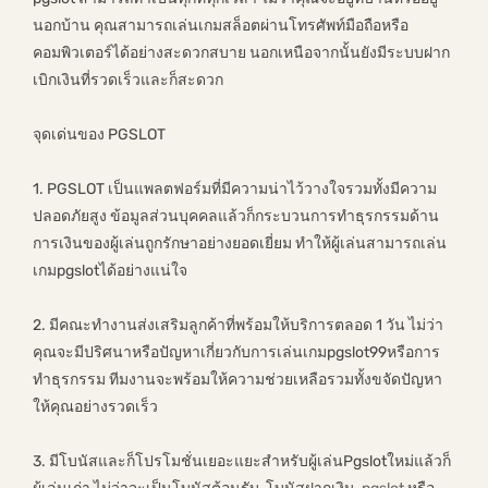
นอกบ้าน คุณสามารถเล่นเกมสล็อตผ่านโทรศัพท์มือถือหรือ
คอมพิวเตอร์ได้อย่างสะดวกสบาย นอกเหนือจากนั้นยังมีระบบฝาก
เบิกเงินที่รวดเร็วและก็สะดวก
จุดเด่นของ PGSLOT
1. PGSLOT เป็นแพลตฟอร์มที่มีความน่าไว้วางใจรวมทั้งมีความ
ปลอดภัยสูง ข้อมูลส่วนบุคคลแล้วก็กระบวนการทำธุรกรรมด้าน
การเงินของผู้เล่นถูกรักษาอย่างยอดเยี่ยม ทำให้ผู้เล่นสามารถเล่น
เกมpgslotได้อย่างแน่ใจ
2. มีคณะทำงานส่งเสริมลูกค้าที่พร้อมให้บริการตลอด 1 วัน ไม่ว่า
คุณจะมีปริศนาหรือปัญหาเกี่ยวกับการเล่นเกมpgslot99หรือการ
ทำธุรกรรม ทีมงานจะพร้อมให้ความช่วยเหลือรวมทั้งขจัดปัญหา
ให้คุณอย่างรวดเร็ว
3. มีโบนัสและก็โปรโมชั่นเยอะแยะสำหรับผู้เล่นPgslotใหม่แล้วก็