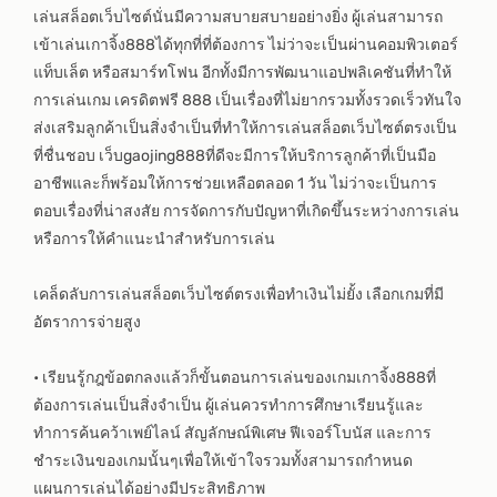
เล่นสล็อตเว็บไซต์นั่นมีความสบายสบายอย่างยิ่ง ผู้เล่นสามารถ
เข้าเล่นเกาจิ้ง888ได้ทุกที่ที่ต้องการ ไม่ว่าจะเป็นผ่านคอมพิวเตอร์
แท็บเล็ต หรือสมาร์ทโฟน อีกทั้งมีการพัฒนาแอปพลิเคชันที่ทำให้
การเล่นเกม เครดิตฟรี 888 เป็นเรื่องที่ไม่ยากรวมทั้งรวดเร็วทันใจ
ส่งเสริมลูกค้าเป็นสิ่งจำเป็นที่ทำให้การเล่นสล็อตเว็บไซต์ตรงเป็น
ที่ชื่นชอบ เว็บgaojing888ที่ดีจะมีการให้บริการลูกค้าที่เป็นมือ
อาชีพและก็พร้อมให้การช่วยเหลือตลอด 1 วัน ไม่ว่าจะเป็นการ
ตอบเรื่องที่น่าสงสัย การจัดการกับปัญหาที่เกิดขึ้นระหว่างการเล่น
หรือการให้คำแนะนำสำหรับการเล่น
เคล็ดลับการเล่นสล็อตเว็บไซต์ตรงเพื่อทำเงินไม่ยั้ง เลือกเกมที่มี
อัตราการจ่ายสูง
• เรียนรู้กฎข้อตกลงแล้วก็ขั้นตอนการเล่นของเกมเกาจิ้ง888ที่
ต้องการเล่นเป็นสิ่งจำเป็น ผู้เล่นควรทำการศึกษาเรียนรู้และ
ทำการค้นคว้าเพย์ไลน์ สัญลักษณ์พิเศษ ฟีเจอร์โบนัส และการ
ชำระเงินของเกมนั้นๆเพื่อให้เข้าใจรวมทั้งสามารถกำหนด
แผนการเล่นได้อย่างมีประสิทธิภาพ