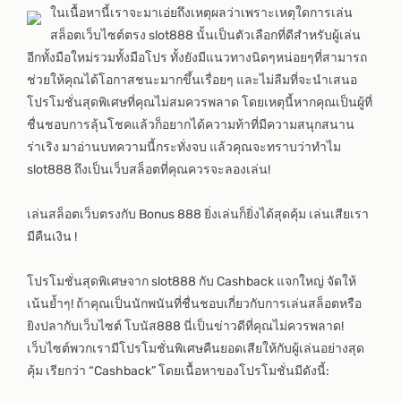
ในเนื้อหานี้เราจะมาเอ่ยถึงเหตุผลว่าเพราะเหตุใดการเล่น
สล็อตเว็บไซต์ตรง slot888 นั้นเป็นตัวเลือกที่ดีสำหรับผู้เล่น
อีกทั้งมือใหม่รวมทั้งมือโปร ทั้งยังมีแนวทางนิดๆหน่อยๆที่สามารถ
ช่วยให้คุณได้โอกาสชนะมากขึ้นเรื่อยๆ และไม่ลืมที่จะนำเสนอ
โปรโมชั่นสุดพิเศษที่คุณไม่สมควรพลาด โดยเหตุนี้หากคุณเป็นผู้ที่
ชื่นชอบการลุ้นโชคแล้วก็อยากได้ความท้าที่มีความสนุกสนาน
ร่าเริง มาอ่านบทความนี้กระทั่งจบ แล้วคุณจะทราบว่าทำไม
slot888 ถึงเป็นเว็บสล็อตที่คุณควรจะลองเล่น!
เล่นสล็อตเว็บตรงกับ Bonus 888 ยิ่งเล่นก็ยิ่งได้สุดคุ้ม เล่นเสียเรา
มีคืนเงิน !
โปรโมชั่นสุดพิเศษจาก slot888 กับ Cashback แจกใหญ่ จัดให้
เน้นย้ำๆ! ถ้าคุณเป็นนักพนันที่ชื่นชอบเกี่ยวกับการเล่นสล็อตหรือ
ยิงปลากับเว็บไซต์ โบนัส888 นี่เป็นข่าวดีที่คุณไม่ควรพลาด!
เว็บไซต์พวกเรามีโปรโมชั่นพิเศษคืนยอดเสียให้กับผู้เล่นอย่างสุด
คุ้ม เรียกว่า “Cashback” โดยเนื้อหาของโปรโมชั่นมีดังนี้: