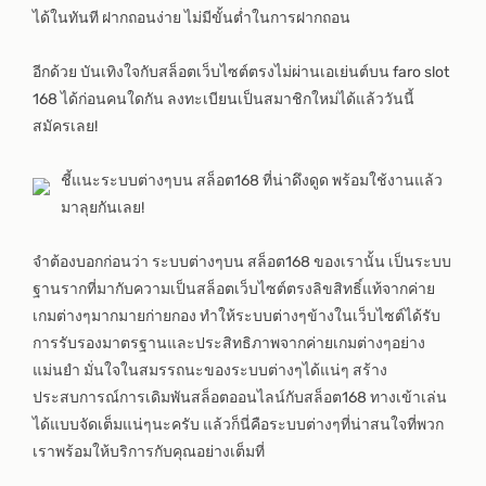
ได้ในทันที ฝากถอนง่าย ไม่มีขั้นต่ำในการฝากถอน
อีกด้วย บันเทิงใจกับสล็อตเว็บไซต์ตรงไม่ผ่านเอเย่นต์บน faro slot
168 ได้ก่อนคนใดกัน ลงทะเบียนเป็นสมาชิกใหม่ได้แล้ววันนี้
สมัครเลย!
ชี้แนะระบบต่างๆบน สล็อต168 ที่น่าดึงดูด พร้อมใช้งานแล้ว
มาลุยกันเลย!
จำต้องบอกก่อนว่า ระบบต่างๆบน สล็อต168 ของเรานั้น เป็นระบบ
ฐานรากที่มากับความเป็นสล็อตเว็บไซต์ตรงลิขสิทธิ์แท้จากค่าย
เกมต่างๆมากมายก่ายกอง ทำให้ระบบต่างๆข้างในเว็บไซต์ได้รับ
การรับรองมาตรฐานและประสิทธิภาพจากค่ายเกมต่างๆอย่าง
แม่นยำ มั่นใจในสมรรถนะของระบบต่างๆได้แน่ๆ สร้าง
ประสบการณ์การเดิมพันสล็อตออนไลน์กับสล็อต168 ทางเข้าเล่น
ได้แบบจัดเต็มแน่ๆนะครับ แล้วก็นี่คือระบบต่างๆที่น่าสนใจที่พวก
เราพร้อมให้บริการกับคุณอย่างเต็มที่