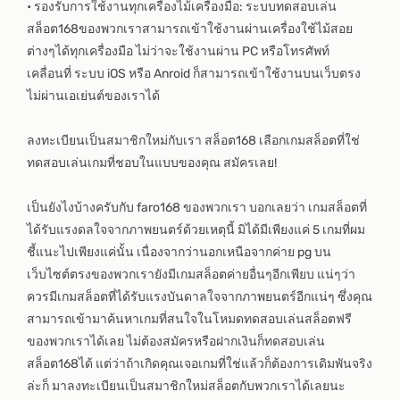
• รองรับการใช้งานทุกเครื่องไม้เครื่องมือ: ระบบทดสอบเล่น
สล็อต168ของพวกเราสามารถเข้าใช้งานผ่านเครื่องใช้ไม้สอย
ต่างๆได้ทุกเครื่องมือ ไม่ว่าจะใช้งานผ่าน PC หรือโทรศัพท์
เคลื่อนที่ ระบบ iOS หรือ Anroid ก็สามารถเข้าใช้งานบนเว็บตรง
ไม่ผ่านเอเย่นต์ของเราได้
ลงทะเบียนเป็นสมาชิกใหม่กับเรา สล็อต168 เลือกเกมสล็อตที่ใช่
ทดสอบเล่นเกมที่ชอบในแบบของคุณ สมัครเลย!
เป็นยังไงบ้างครับกับ faro168 ของพวกเรา บอกเลยว่า เกมสล็อตที่
ได้รับแรงดลใจจากภาพยนตร์ด้วยเหตุนี้ มิได้มีเพียงแค่ 5 เกมที่ผม
ชี้แนะไปเพียงแค่นั้น เนื่องจากว่านอกเหนือจากค่าย pg บน
เว็บไซต์ตรงของพวกเรายังมีเกมสล็อตค่ายอื่นๆอีกเพียบ แน่ๆว่า
ควรมีเกมสล็อตที่ได้รับแรงบันดาลใจจากภาพยนตร์อีกแน่ๆ ซึ่งคุณ
สามารถเข้ามาค้นหาเกมที่สนใจในโหมดทดสอบเล่นสล็อตฟรี
ของพวกเราได้เลย ไม่ต้องสมัครหรือฝากเงินก็ทดสอบเล่น
สล็อต168ได้ แต่ว่าถ้าเกิดคุณเจอเกมที่ใช่แล้วก็ต้องการเดิมพันจริง
ล่ะก็ มาลงทะเบียนเป็นสมาชิกใหม่สล็อตกับพวกเราได้เลยนะ