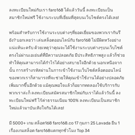
ลงทะเบียนใหม่กับเรา faro168 ได้แล้ววันนี้ ลงทะเบียนเป็น
สมาชิกใหม่ฟรี ใช้งานระบบที่เยี่ยมที่สุดบนเว็บไซต์ตรงได้เลย!
พร้อมสำหรับการใช้งานระบบต่างๆที่ยอดเยี่ยมของพวกเรากันรึ
ยัง? บอกเลยว่า เล่นสล็อตออนไลน์กับ faro168 ไม่มีผิดหวังอย่าง
แน่แท้นะครับ ด้วยเหตุว่าคุณจะได้ใช้งานระบบต่างๆบนเว็บไซต์
ตรงไม่ผ่านเอเย่นต์ที่มีความปลอดภัย มีประสิทธิภาพสูง แล้วก็ช่วย
ทำให้คุณสามารถได้กำไรได้อย่างสบายใจอีกด้วย นอกเหนือจาก
นั้น การสร้างรหัสผ่านในการเข้าใช้งานเว็บไซต์สล็อตออนไลน์
ของพวกเราก็สามารถที่จะช่วยให้คุณเข้าใช้งานได้อย่างปลอดภัย
เพิ่มมากขึ้นอีกด้วย แม้คุณพอใจแล้วก็อยากทดลองใช้บริการกับ
พวกเราล่ะก็ ลงทะเบียนสมัครสมาชิกใหม่กับเราได้แล้ววันนี้ ลง
ทะเบียนใหม่ฟรี ไร้ค่าธรรมเนียม 100% ลงทะเบียนเป็นสมาชิก
ใหม่แล้วมาบันเทิงใจกันได้เลย!
มี 5000+ เกม สล็อต168 faro168.co 17 กุมภา 25 Lavada ยืน 1
เรื่องเกมสล็อต faro168แตกทุกชั่วโมง Top 34