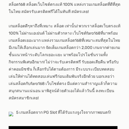
สล็อต168 สล็อตเว็บไซต์ตรงแท้ 100% แหล่งรวมเกมสล็อตที่ดีที่สุด
ในไทย สมัครรับเครดิตฟรีได้ในทันที สมัครเลย!
เกมสล็อตดีๆหาถึงที่เหมาะ สล็อต เท่านั้น! พวกเราสล็อตเว็บตรงแท้
100% ไม่ผ่านเอเย่นต์ ไม่ผ่านตัวกลาง เว็บไซต์faro168ที่มาพร้อม
เกมสล็อตเยอะมาก แหล่งรวมเกมสล็อต168ที่เหมาะสมที่สุดในไทย
มีเกมให้เลือกเล่นมาก จัดเต็มเกมสล็อตกว่า 2,000 เกมจากค่ายเกม
ชั้นแนวหน้าระดับโลกเยอะแยะ มาพร้อมโปรโมชั่นรวมทั้ง
กิจกรรมพิเศษอีกมาก! ไม่ว่าจะรับเครดิตฟรี รับยอดเสียคืน หรือรับ
ค่าคอมมิชชัน ก็เลือกรับได้ตามต้องการ มีระบบระเบียบทดสอบ
เล่นให้ท่านได้ทดสอบเล่นฟรีก่อนเดิมพันจริงอีกด้วย บอกเลยว่า
เล่นสล็อตกับfaro168 เว็บไซต์ตรง มีแต่ความสำราญแล้วก็ความ
สนุกสนานแน่นอน มาพิสูจน์ด้วยตัวเองได้แล้ววันนี้ ลงทะเบียน
สมัครสมาชิกเลย!
5 เกมสล็อตจาก PG Slot ที่ได้รับแรงจูงใจจากภาพยนตร์!