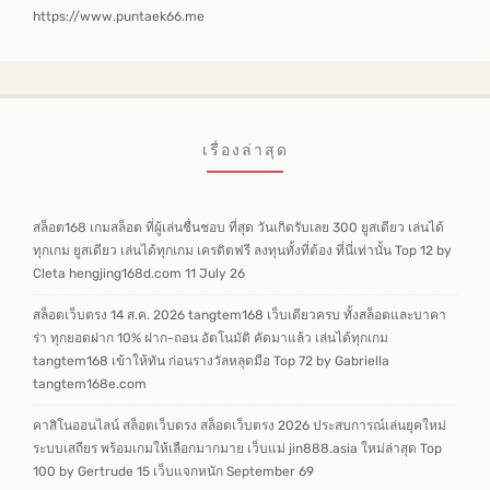
https://www.puntaek66.me
เรื่องล่าสุด
สล็อต168 เกมสล็อต ที่ผู้เล่นชื่นชอบ ที่สุด วันเกิดรับเลย 300 ยูสเดียว เล่นได้
ทุกเกม ยูสเดียว เล่นได้ทุกเกม เครดิตฟรี ลงทุนทั้งที่ต้อง ที่นี่เท่านั้น Top 12 by
Cleta hengjing168d.com 11 July 26
สล็อตเว็บตรง 14 ส.ค. 2026 tangtem168 เว็บเดียวครบ ทั้งสล็อตและบาคา
ร่า ทุกยอดฝาก 10% ฝาก-ถอน อัตโนมัติ คัดมาแล้ว เล่นได้ทุกเกม
tangtem168 เข้าให้ทัน ก่อนรางวัลหลุดมือ Top 72 by Gabriella
tangtem168e.com
คาสิโนออนไลน์ สล็อตเว็บตรง สล็อตเว็บตรง 2026 ประสบการณ์เล่นยุคใหม่
ระบบเสถียร พร้อมเกมให้เลือกมากมาย เว็บแม่ jin888.asia ใหม่ล่าสุด Top
100 by Gertrude 15 เว็บแจกหนัก September 69