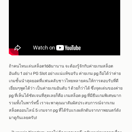
ถ้าคนไหนเล่นสล็อต168มานาน จะต้องรู้จักกับค่ายเกมสล็อต
อันดับ 1 อย่าง PG Slot อย่างแน่แท้ขอรับ ค่ายเกม pg ถือได้ว่าค่าย
เกมชั้นนำสุดยอดที่แฟนคลับชาวไทยหลายคนให้การตอบรับที่ดี
เยี่ยมๆพูดได้ว่า เป็นค่ายเกมอันดับ 1 ด้วยก็ว่าได้ ซึ่งจุดเด่นของค่าย
pg ที่เห็นได้ชัดเจนที่สุดเลยก็คือ เกมสล็อต pg ที่มีธีมเกมพิเศษมาก
รวมทั้งในพาร์ทนี้ เราจะพาคุณมาสัมผัสประสบการณ์จากเกม
สล็อตออนไลน์ 5 เกมจาก pg ที่ได้รับแรงผลักดันจากภาพยนตร์ดัง
มาดูกันเลยครับ!