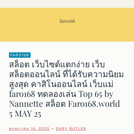
faro168
FARO168
สล็อต เว็บไซต์แตกง่าย เว็บ
สล็อตออนไลน์ ที่ได้รับความนิยม
สูงสุด คาสิโนออนไลน์ เว็บแม่
faro168 ทดลองเล่น Top 65 by
Nannette สล็อต Faro168.world
5 MAY 25
พฤษภาคม 16, 2025
—
GARY BUTLER