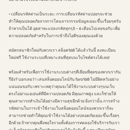
• เปลี่ยนรหัสผ่านเป็นระยะ: การเปลี่ยนรหัสผ่านบ่อยๆจะช่วย
ทำให้คุณปลอดภัยจากการโดนจารกรรมข้อมูลเยอะขึ้นเรื่อยๆครับ
ถ้าหากเป็นได้ อุตสาหะแปลงรหัสทุกๆ3 – 6 เดือนไปเลยขอรับ เพื่อ
ความปลอดภัยสำหรับในการเข้าถึงไอดีของคุณเองด้วย
สมัครสมาชิกใหม่กับพวกเรา สล็อต168 ได้แล้ววันนี้ ลงทะเบียน
ใหม่ฟรี ใช้งานระบบที่เหมาะสมที่สุดบนเว็บไซต์ตรงได้เลย!
พร้อมสำหรับเพื่อการใช้งานระบบต่างๆที่เยี่ยมที่สุดของพวกเรากัน
รึยัง? บอกเลยว่า เล่นสล็อตออนไลน์กับ faro168 ไม่มีผิดหวังอย่าง
แน่นอนขอรับ เพราะเหตุว่าคุณจะได้ใช้งานระบบต่างๆบนเว็บ
ตรงไม่ผ่านเอเย่นต์ที่มีความปลอดภัย มีคุณภาพสูง และก็ช่วยให้
คุณสามารถทำเงินได้อย่างมีความสุขอีกด้วย ยิ่งกว่านั้น การสร้าง
รหัสผ่านในการเข้าใช้งานเว็บสล็อตออนไลน์ของพวกเราก็จะ
สามารถช่วยทำให้คุณเข้าใช้งานได้อย่างปลอดภัยเยอะขึ้นเรื่อยๆ
อีกด้วย ถ้าหากคุณพึงพอใจรวมทั้งต้องการทดลองใช้บริการกับเรา