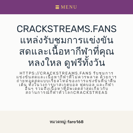
Primary
Skip
MENU
menu
to
content
CRACKSTREAMS.FANS
แหล่งรับชมการแข่งขัน
สดและเนื้อหากีฬาที่คุณ
หลงใหล ดูฟรีทั้งวัน
HTTPS://CRACKSTREAMS.FANS รับชมการ
แข่งขันสดและเนื้อหากีฬาที่ไม่ควรพลาด ด้วยการ
ถ่ายทอดสดแบบเรียลไทม์ของการแข่งขันที่น่าตื่น
เต้น ทั้งในวงการบาสเกตบอล ฟุตบอล และกีฬา
อื่นๆ รวมถึงเนื้อหาที่อัพเดตล่าสุดเกี่ยวกับ
สถานการณ์กีฬาทั่วโลกCRACKSTREAS
หมวดหมู่:
faro168