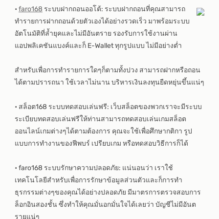
•
faro168
ระบบฝากถอนออโต้: ระบบฝากถอนที่คุณสามารถ
ทำรายการฝากถอนด้วยตัวเองได้อย่างรวดเร็ว มาพร้อมระบบ
อัตโนมัติที่ล้ำยุคและไม่มีอันตราย รองรับการใช้งานผ่าน
แอปพลิเคชันแบงค์และก็ E-Wallet ทุกรูปแบบ ไม่มีอย่างต่ำ
สำหรับเพื่อการทำรายการใดๆก็ตามทั้งปวง สามารถฝากหรือถอน
ได้ตามปรารถนา ใช้เวลาไม่นาน บริหารเงินลงทุนยืดหยุ่นขึ้นแน่ๆ
• สล็อต168 ระบบทดสอบเล่นฟรี: เว็บสล็อตของพวกเราจะมีระบบ
ระเบียบทดสอบเล่นฟรีให้ท่านสามารถทดสอบเล่นเกมสล็อต
ออนไลน์เกมต่างๆได้ตามต้องการ คุณจะใช้เพื่อศึกษากติกา รูป
แบบการทำงานของฟีพบร์ เปรียบเกม หรือทดสอบวิธีการก็ได้
• faro168 ระบบรักษาความปลอดภัย: แน่นอนว่า เราใช้
เทคโนโลยีสำหรับเพื่อการรักษาข้อมูลส่วนตัวและก็การทำ
ธุรกรรมต่างๆของคุณได้อย่างปลอดภัย มีมาตรการตรวจสอบการ
ล็อกอินสองชั้น ซึ่งทำให้คุณมั่นอกมั่นใจได้เลยว่า บัญชีไม่มีอันต
รายแน่ๆ