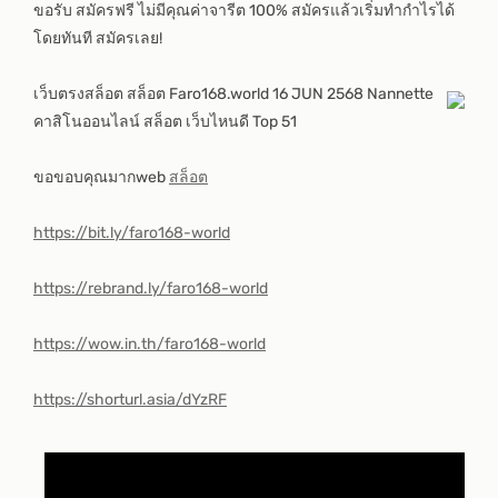
ขอรับ สมัครฟรี ไม่มีคุณค่าจารีต 100% สมัครแล้วเริ่มทำกำไรได้
โดยทันที สมัครเลย!
เว็บตรงสล็อต สล็อต Faro168.world 16 JUN 2568 Nannette
คาสิโนออนไลน์ สล็อต เว็บไหนดี Top 51
ขอขอบคุณมากweb
สล็อต
https://bit.ly/faro168-world
https://rebrand.ly/faro168-world
https://wow.in.th/faro168-world
https://shorturl.asia/dYzRF