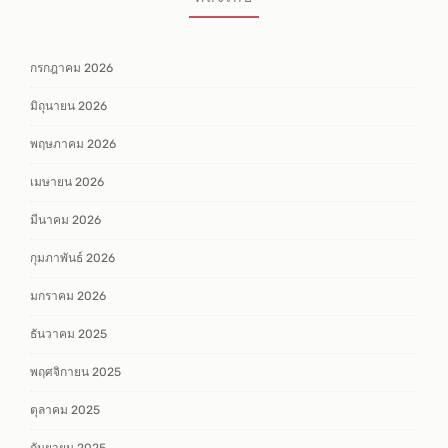
กรกฎาคม 2026
มิถุนายน 2026
พฤษภาคม 2026
เมษายน 2026
มีนาคม 2026
กุมภาพันธ์ 2026
มกราคม 2026
ธันวาคม 2025
พฤศจิกายน 2025
ตุลาคม 2025