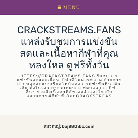
Primary
Skip
MENU
menu
to
content
CRACKSTREAMS.FANS
แหล่งรับชมการแข่งขัน
สดและเนื้อหากีฬาที่คุณ
หลงใหล ดูฟรีทั้งวัน
HTTPS://CRACKSTREAMS.FANS รับชมการ
แข่งขันสดและเนื้อหากีฬาที่ไม่ควรพลาด ด้วยการ
ถ่ายทอดสดแบบเรียลไทม์ของการแข่งขันที่น่าตื่น
เต้น ทั้งในวงการบาสเกตบอล ฟุตบอล และกีฬา
อื่นๆ รวมถึงเนื้อหาที่อัพเดตล่าสุดเกี่ยวกับ
สถานการณ์กีฬาทั่วโลกCRACKSTREAS
หมวดหมู่:
baj88thbz.com