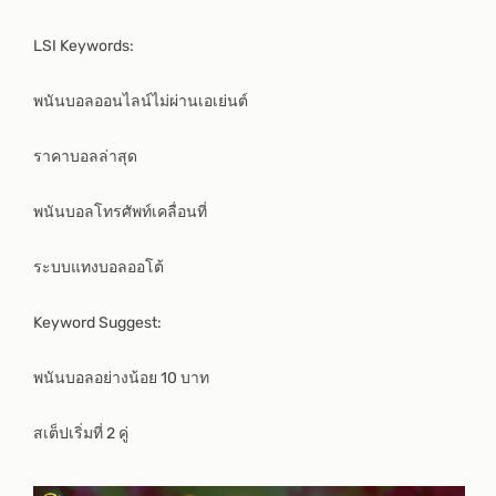
LSI Keywords:
พนันบอลออนไลน์ไม่ผ่านเอเย่นต์
ราคาบอลล่าสุด
พนันบอลโทรศัพท์เคลื่อนที่
ระบบแทงบอลออโต้
Keyword Suggest:
พนันบอลอย่างน้อย 10 บาท
สเต็ปเริ่มที่ 2 คู่