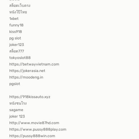
สล็อตเว็บตรง
หนังโป๊ไทย
1xbet
funny18
kiss918
pg slot
joker123
สล็อต777
tokyoslot88
https://betwayvietnam.com
https://jokerasia.net
https://moodeng.in
pgslot
https://918kissauto.xyz
หนังชนโรง
sagame
joker 123
http://www.movie87hd.com
https://www.pussy888play.com
https://pussy888win.com