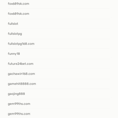
fox689ok.com
fox689ok.com
fullslot
fullslotpg
fullslotpg168.com
funny18
future24bet.com
gachawin168.com
gamehit8888.com
gaojing888
gem99ths.com
gem99ths.com