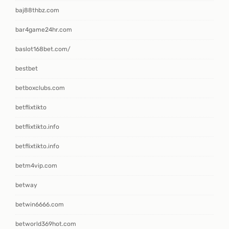
baj88thbz.com
bar4game24hr.com
baslot168bet.com/
bestbet
betboxclubs.com
betflixtikto
betflixtikto.info
betflixtikto.info
betm4vip.com
betway
betwin6666.com
betworld369hot.com