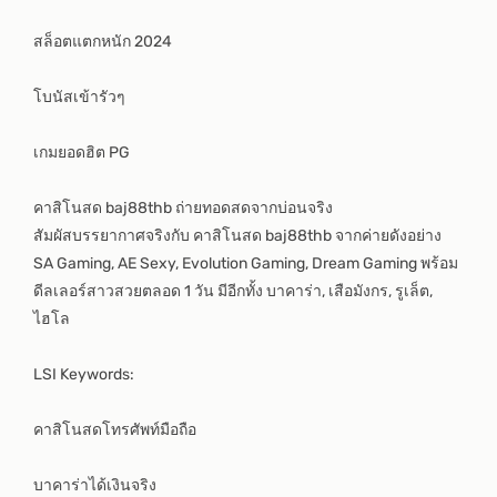
สล็อตแตกหนัก 2024
โบนัสเข้ารัวๆ
เกมยอดฮิต PG
คาสิโนสด baj88thb ถ่ายทอดสดจากบ่อนจริง
สัมผัสบรรยากาศจริงกับ คาสิโนสด baj88thb จากค่ายดังอย่าง
SA Gaming, AE Sexy, Evolution Gaming, Dream Gaming พร้อม
ดีลเลอร์สาวสวยตลอด 1 วัน มีอีกทั้ง บาคาร่า, เสือมังกร, รูเล็ต,
ไฮโล
LSI Keywords:
คาสิโนสดโทรศัพท์มือถือ
บาคาร่าได้เงินจริง