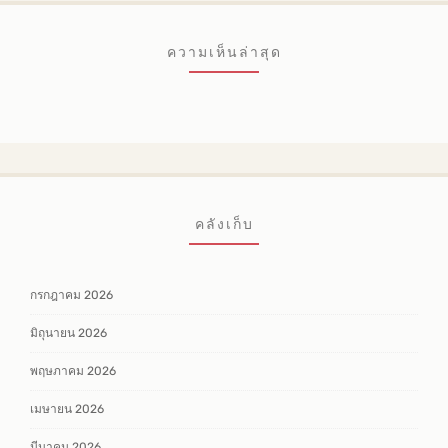
ความเห็นล่าสุด
คลังเก็บ
กรกฎาคม 2026
มิถุนายน 2026
พฤษภาคม 2026
เมษายน 2026
มีนาคม 2026