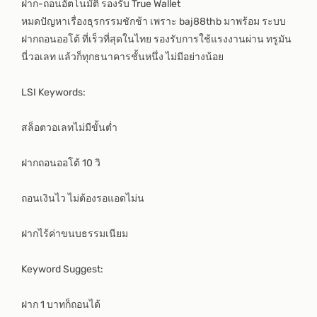
ฝาก-ถอนอัตโนมัติ รองรับ True Wallet
หมดปัญหาเรื่องธุรกรรมชักช้า เพราะ baj88thb มาพร้อม ระบบ
ฝากถอนออโต้ ที่เร็วที่สุดในไทย รองรับการใช้แรงงานผ่าน ทรูมัน
นี่วอเลท แล้วก็ทุกธนาคารชั้นหนึ่ง ไม่มีอย่างน้อย
LSI Keywords:
สล็อตวอเลทไม่มีขั้นต่ำ
ฝากถอนออโต้ 10 วิ
ถอนเงินไว ไม่ต้องรอแอดไม่น
ฝากไร้ค่าขนบธรรมเนียม
Keyword Suggest:
ฝาก 1 บาทก็ถอนได้