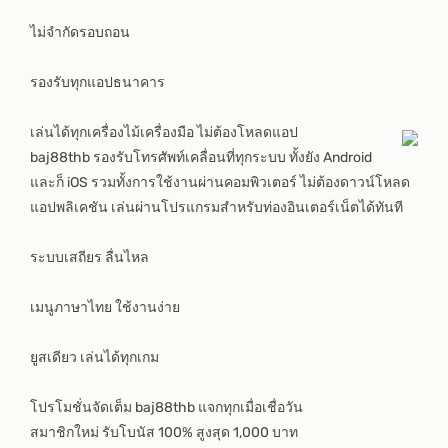
ไม่จำกัดรอบถอน
รองรับทุกแอปธนาคาร
เล่นได้ทุกเครื่องไม้เครื่องมือ ไม่ต้องโหลดแอป
baj88thb รองรับโทรศัพท์เคลื่อนที่ทุกระบบ ทั้งยัง Android
และก็ iOS รวมทั้งการใช้งานผ่านคอมพิวเตอร์ ไม่ต้องดาวน์โหลด
แอปพลิเคชัน เล่นผ่านโปรแกรมสำหรับท่องอินเตอร์เน็ตได้ทันที
ระบบเสถียร ลื่นไหล
เมนูภาษาไทย ใช้งานง่าย
ยูสเดียว เล่นได้ทุกเกม
โปรโมชั่นจัดเต็ม baj88thb แจกทุกเมื่อเชื่อวัน
สมาชิกใหม่ รับโบนัส 100% สูงสุด 1,000 บาท