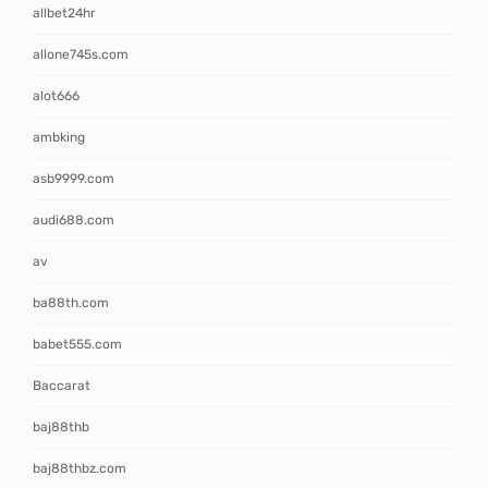
allbet24hr
allone745s.com
alot666
ambking
asb9999.com
audi688.com
av
ba88th.com
babet555.com
Baccarat
baj88thb
baj88thbz.com