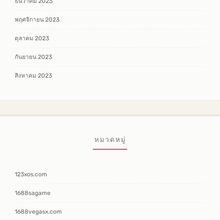
ธันวาคม 2023
พฤศจิกายน 2023
ตุลาคม 2023
กันยายน 2023
สิงหาคม 2023
หมวดหมู่
123xos.com
1688sagame
1688vegasx.com