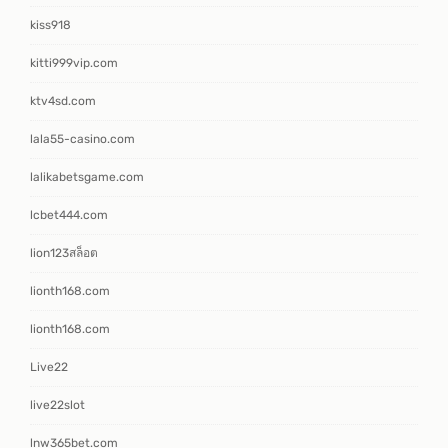
kiss918
kitti999vip.com
ktv4sd.com
lala55-casino.com
lalikabetsgame.com
lcbet444.com
lion123สล็อต
lionth168.com
lionth168.com
Live22
live22slot
lnw365bet.com