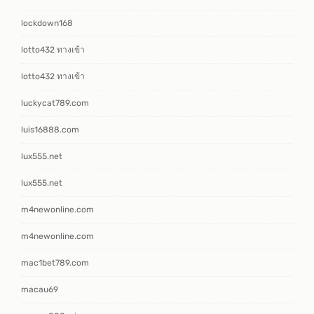
lockdown168
lotto432 ทางเข้า
lotto432 ทางเข้า
luckycat789.com
luis16888.com
lux555.net
lux555.net
m4newonline.com
m4newonline.com
mac1bet789.com
macau69