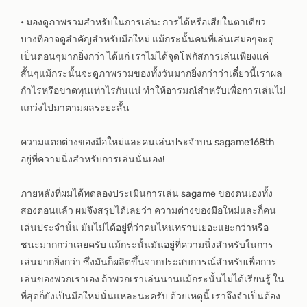
• มองดูภาพรวมสำหรับในการเล่น: การได้หรือเสียในตาเดียว
บางทีอาจดูสำคัญสำหรับมือใหม่ แม้กระนั้นคนที่เล่นเสมอๆจะดู
เป็นตอนๆมากยิ่งกว่า ได้แก่ เราไม่ได้จุดโฟกัสการเล่นเพียงแค่
สั้นๆแม้กระนั้นจะดูภาพรวมของทั้งวันมากยิ่งกว่าว่าเดี๋ยวนี้เราผล
กำไรหรือขาดทุนเท่าไรกันแน่ ทำให้อารมณ์สำหรับเพื่อการเล่นไม่
แกว่งไปมาตามผลระยะสั้น
ความแตกต่างของมือใหม่และคนเล่นประจำบน sagame168th
อยู่ที่ความนิ่งสำหรับการเล่นนั่นเอง!
ภายหลังที่ผมได้ทดลองประเมินการเล่น sagame ของตนเองทั้ง
สองตอนแล้ว ผมจึงสรุปได้เลยว่า ความต่างของมือใหม่และก็คน
เล่นประจำนั้น มันไม่ได้อยู่ที่ว่าคนไหนทราบเยอะแยะกว่าหรือ
ชนะมากกว่าเลยครับ แม้กระนั้นมันอยู่ที่ความนิ่งสำหรับในการ
เล่นมากยิ่งกว่า ซึ่งมันก็ผลิตขึ้นจากประสบการณ์สำหรับเพื่อการ
เล่นของพวกเราเอง ถ้าพวกเราเล่นนานแม้กระนั้นไม่ได้เรียนรู้ ใน
ที่สุดก็ยังเป็นมือใหม่นั่นแหละนะครับ ด้วยเหตุนี้ เราจึงจำเป็นต้อง