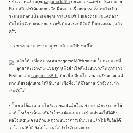
• สารภาพแล้วหยุด:
sagame168th
ตอนแรกๆผมเศร้าใจมากมาย
ที่เล่นเสีย ทำให้ผมตกลงใจเพิ่มทุนไปเรื่อยจนกระทั่งเล่นไม่เป็น
ระบบ แต่ตอนนี้ ผมเฉยๆกับการเล่นเสียไปแล้วครับ ผมแค่คิดว่า
มันไม่ใช่จังหวะของผม รวมทั้งมันควรจะมีวันที่เป็นของผมอยู่แล้ว
ครับ
3. จากพยายามเอาชนะสู่การเล่นเกมให้นานขึ้น
แล้วก็ท้ายที่สุด การเล่น sagame168th ของผมในตอนแรกที่
อุตสาหะเอาชนะแบบสุดๆเพื่อสำเร็จลัพธ์เป็นบวกในทุกคราว
ที่เข้ามาเล่น
sagame168th
เดี๋ยวนี้เปลี่ยนไปเลยล่ะครับผม ผมแค่
พากเพียรอยู่กับเกมให้ได้นานๆเพื่อที่จะได้มีโอกาสเข้าจังหวะทำ
เงินที่ดีได้
• ย้ำเล่นได้นานแบบไม่พัง: ตอนเป็นมือใหม่ พวกเรามักจะอยากได้
ผลกำไรเร็วๆเห็นผลลัพธ์เร็วๆแต่คนเล่นประจำแล้วจะไม่ได้พึง
พอใจเลยนะครับ ด้วยเหตุว่าเห็นว่าการเล่นนานแล้วไม่เสียถือได้
ว่าโอกาสที่ก็ดี ยังได้โอกาสได้กำไรอีกเยอะแยะ