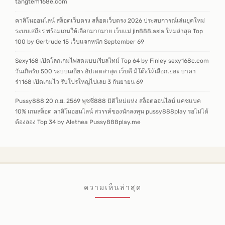
tangtem168e.com
คาสิโนออนไลน์ สล็อตเว็บตรง สล็อตเว็บตรง 2026 ประสบการณ์เล่นยุคใหม่
ระบบเสถียร พร้อมเกมให้เลือกมากมาย เว็บแม่ jin888.asia ใหม่ล่าสุด Top
100 by Gertrude 15 เว็บแจกหนัก September 69
Sexy168 เปิดโลกเกมไพ่สดแบบเรียลไทม์ Top 64 by Finley sexy168c.com
วันเกิดรับ 500 ระบบเสถียร อัปเดตล่าสุด เว็บดี มีโต๊ะให้เลือกเยอะ บาคา
ร่า168 เปิดเกมไว รับโปรใหญ่ไปเลย 3 กันยายน 69
Pussy888 20 ก.ย. 2569 พุซซี่888 มิติใหม่แห่ง สล็อตออนไลน์ แคชแบค
10% เกมสล็อต คาสิโนออนไลน์ สวรรค์ของนักลงทุน pussy888play รอไม่ได้
ต้องลอง Top 34 by Alethea Pussy888play.me
ความเห็นล่าสุด