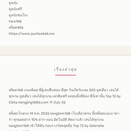
ดูหนัง
ดูหนังฟรี
ดูหนังชนโรง
faro168
สล็อต456
https://www.puntaek66.me
เรื่องล่าสุด
สล็อต168 เกมสล็อต ที่ผู้เล่นชื่นชอบ ที่สุด วันเกิดรับเลย 300 ยูสเดียว เล่นได้
ทุกเกม ยูสเดียว เล่นได้ทุกเกม เครดิตฟรี ลงทุนทั้งที่ต้อง ที่นี่เท่านั้น Top 12 by
Cleta hengjing168d.com 11 July 26
สล็อตเว็บตรง 14 ส.ค. 2026 tangtem168 เว็บเดียวครบ ทั้งสล็อตและบาคา
ร่า ทุกยอดฝาก 10% ฝาก-ถอน อัตโนมัติ คัดมาแล้ว เล่นได้ทุกเกม
tangtem168 เข้าให้ทัน ก่อนรางวัลหลุดมือ Top 72 by Gabriella