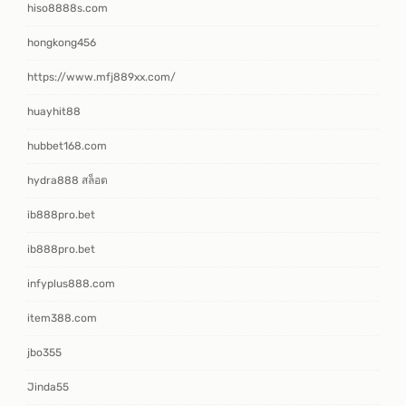
hiso8888s.com
hongkong456
https://www.mfj889xx.com/
huayhit88
hubbet168.com
hydra888 สล็อต
ib888pro.bet
ib888pro.bet
infyplus888.com
item388.com
jbo355
Jinda55