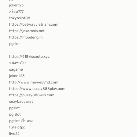
joker123
สล็อต777
tokyoslot88
https://betwayvietnam.com
https://jokerasia.net
https://moodeng.in
pgslot
https://918kissauto.xyz
หนังชนโรง
sagame
joker 123
http://www.movie87hd.com
https://www.pussy888play.com
https://pussy888win.com
sexybaccarat
pgslot
pg slot
pgslot เว็บตรง
fullslotpg
live22