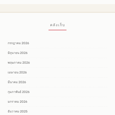
คลังเก็บ
กรกฎาคม 2026
มิถุนายน 2026
พฤษภาคม 2026
เมษายน 2026
มีนาคม 2026
กุมภาพันธ์ 2026
มกราคม 2026
ธันวาคม 2025