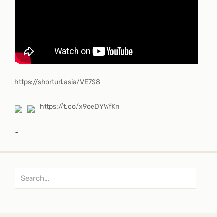
https://shorturl.asia/VE7S8
https://t.co/x9oeDYWfKn
…
Search
for: