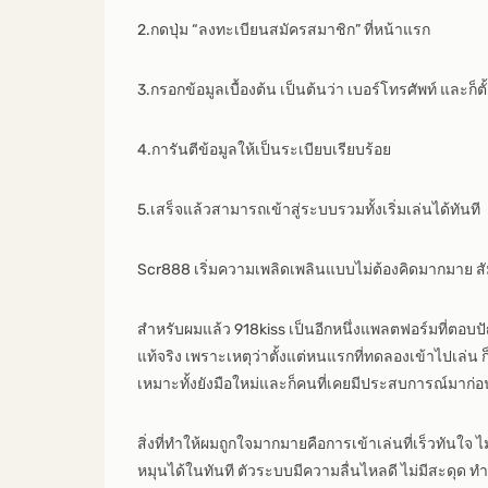
2.กดปุ่ม “ลงทะเบียนสมัครสมาชิก” ที่หน้าแรก
3.กรอกข้อมูลเบื้องต้น เป็นต้นว่า เบอร์โทรศัพท์ และก็ตั
4.การันตีข้อมูลให้เป็นระเบียบเรียบร้อย
5.เสร็จแล้วสามารถเข้าสู่ระบบรวมทั้งเริ่มเล่นได้ทันที
Scr888 เริ่มความเพลิดเพลินแบบไม่ต้องคิดมากมาย สัมผ
สำหรับผมแล้ว 918kiss เป็นอีกหนึ่งแพลตฟอร์มที่ตอบป
แท้จริง เพราะเหตุว่าตั้งแต่หนแรกที่ทดลองเข้าไปเล่น ก
เหมาะทั้งยังมือใหม่และก็คนที่เคยมีประสบการณ์มาก่อ
สิ่งที่ทำให้ผมถูกใจมากมายคือการเข้าเล่นที่เร็วทันใจ 
หมุนได้ในทันที ตัวระบบมีความลื่นไหลดี ไม่มีสะดุด ท