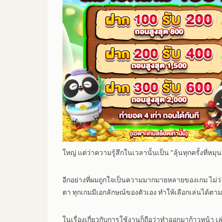
ใหญ่ แต่ว่าความรู้สึกในเวลานั้นเป็น “ลุ้นทุกครั้งที่หมุน
อีกอย่างที่ผมถูกใจเป็นความมากมายหลายของเกม ไม่
ตา ทุกเกมมีเอกลักษณ์ของตัวเอง ทำให้เลือกเล่นได้ตา
ในเรื่องเกี่ยวกับการใช้งานก็ถือว่าทำออกมาก้าวหน้า 