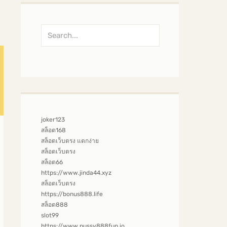
Search
for:
joker123
สล็อต168
สล็อตเว็บตรง แตกง่าย
สล็อตเว็บตรง
สล็อต66
https://www.jinda44.xyz
สล็อตเว็บตรง
https://bonus888.life
สล็อต888
slot99
https://www.pussy888fun.io