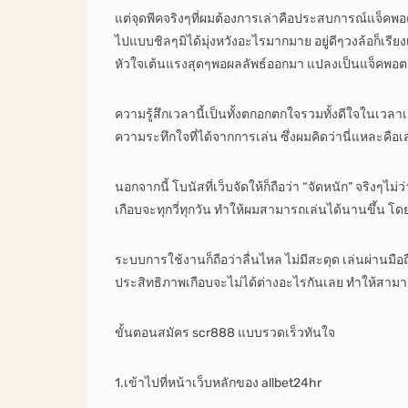
แต่จุดพีคจริงๆที่ผมต้องการเล่าคือประสบการณ์แจ็คพอ
ไปแบบชิลๆมิได้มุ่งหวังอะไรมากมาย อยู่ดีๆวงล้อก็เรี
หัวใจเต้นแรงสุดๆพอผลลัพธ์ออกมา แปลงเป็นแจ็คพอตก้อ
ความรู้สึกเวลานี้เป็นทั้งตกอกตกใจรวมทั้งดีใจในเวลาเด
ความระทึกใจที่ได้จากการเล่น ซึ่งผมคิดว่านี่แหละคือเส
นอกจากนี้ โบนัสที่เว็บจัดให้ก็ถือว่า “จัดหนัก” จริงๆไม
เกือบจะทุกวี่ทุกวัน ทำให้ผมสามารถเล่นได้นานขึ้น โดย
ระบบการใช้งานก็ถือว่าลื่นไหล ไม่มีสะดุด เล่นผ่านมื
ประสิทธิภาพเกือบจะไม่ได้ต่างอะไรกันเลย ทำให้สามาร
ขั้นตอนสมัคร scr888 แบบรวดเร็วทันใจ
1.เข้าไปที่หน้าเว็บหลักของ allbet24hr