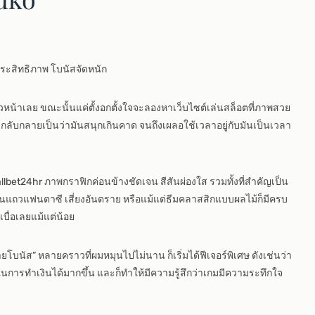
ระสิทธิภาพ โบนัสจัดหนัก
้าวหน้าเลย ขณะนั้นแค่ตั้งอกตั้งใจจะลองหาเว็บไซต์เล่นสล็อตที่ภาพสวย
ิงๆกลับกลายเป็นว่ามันสนุกเกินคาด จนถึงเผลอใช้เวลาอยู่กับมันเป็นเวลา
lbet24hr ภาพกราฟิกค่อนข้างชัดเจน สีสันผ่องใส รวมทั้งที่สำคัญเป็น
นแถวแฟนตาซี เสี่ยงอันตราย หรือแม้แต่ธีมคลาสสิกแบบผลไม้ก็มีครบ
เบื่อเลยแม้แต่น้อย
จ่ายโบนัส” หลายคราวที่ผมหมุนไปไม่นาน ก็เริ่มได้ฟีเจอร์พิเศษ ดังเช่นว่า
ในการทำเงินได้มากขึ้น และก็ทำให้มีความรู้สึกว่าเกมมีความระทึกใจ