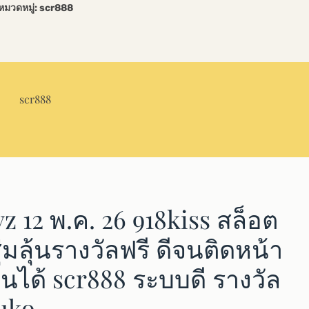
หมวดหมู่:
scr888
scr888
z 12 พ.ค. 26 918kiss สล็อต
่มลุ้นรางวัลฟรี ดีจนติดหน้า
อนได้ scr888 ระบบดี รางวัล
suko