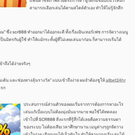
แฟนตาซีที่ภาพสวยตระการตา ผู้ใดกันชอบแนวไหนก็
สามารถเลือกเล่นได้ตามสไตล์ตัวเอง ทำให้ไม่รู้จักสึก
ม” ซึ่ง scr888 ทำออกมาได้ออกจะดี ทั้งเรื่องอินเทอร์เฟซ การจัดวางเมนู
รกับผู้ใช้ ทำให้แม้กระทั้งผู้ที่ไม่เคยเล่นมาก่อน ก็สามารถเริ่มได้
าถึงได้ง่ายจริงๆ
่นเต้น และช่องทางลุ้นรางวัล” แบบเข้าถึงง่าย ผมจำต้องชูให้
allbet24hr
แรก
ประสบการณ์ส่วนตัวของผมเริ่มจากการต้องการหาอะไร
เล่นแก้เบื่อแบบไม่ต้องมุ่งมั่นมากมาย พอใช้ได้ทดลอง
เข้าไปที่ SCR888 สิ่งแรกที่รู้สึกได้เลยคือความธรรมดา
ของระบบ ไม่ต้องเสียเวลาศึกษานาน เมนูต่างๆถูกจัดวาง
เข้าใจง่าย เลือกเกมได้เร็วทันใจ ทำให้สามารถเริ่มเล่นได้