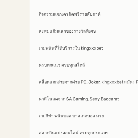
กิจกรรมแจกเครดิตฟรีรายสัปดาห์
สะสมแต้มแลกของรางวัลพิเศษ
เกมพนันที่ให้บริการใน kingxxxbet
ครบทุกแนว ครบทุกสไตล์
สล็อตแตกง่ายจากค่าย PG, Joker,
kingxxxbet สมัคร
P
คาสิโนสดจาก SA Gaming, Sexy Baccarat
เกมกีฬา พนันบอล บาสเกตบอล มวย
สลากกินแบ่งออนไลน์ ครบทุกประเภท