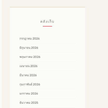
คลังเก็บ
กรกฎาคม 2026
มิถุนายน 2026
พฤษภาคม 2026
เมษายน 2026
มีนาคม 2026
กุมภาพันธ์ 2026
มกราคม 2026
ธันวาคม 2025