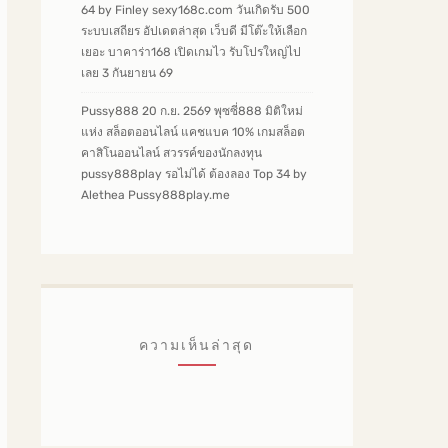
64 by Finley sexy168c.com วันเกิดรับ 500
ระบบเสถียร อัปเดตล่าสุด เว็บดี มีโต๊ะให้เลือก
เยอะ บาคาร่า168 เปิดเกมไว รับโปรใหญ่ไป
เลย 3 กันยายน 69
Pussy888 20 ก.ย. 2569 พุซซี่888 มิติใหม่
แห่ง สล็อตออนไลน์ แคชแบค 10% เกมสล็อต
คาสิโนออนไลน์ สวรรค์ของนักลงทุน
pussy888play รอไม่ได้ ต้องลอง Top 34 by
Alethea Pussy888play.me
ความเห็นล่าสุด