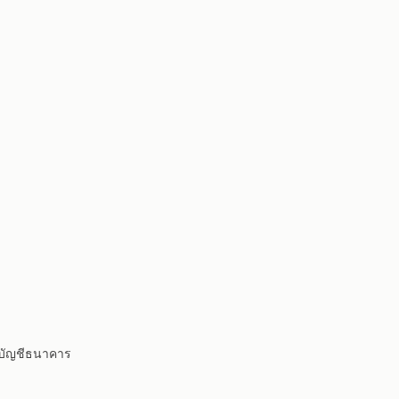
ก็บัญชีธนาคาร