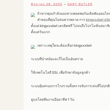
มิถุนายน 28, 2025
—
GARY BUTLER
ถ้าหากคุณกำลังมองหาแพลตฟอร์มเดิมพันออนไลน์ป้อ
คำตอบที่คุณไม่สมควรพลาด การ
kingxxxbet สมั
ตั้งแต่ kingxxxbet เครดิตฟรี ไปจนถึงโปรโมชั่นสมาชิก
ตั้งแต่วันแรก
เพราะเหตุใดจะต้องเลือก kingxxxbet
ระบบที่นำสมัยและก็ไม่เป็นอันตราย
ใช้เทคโนโลยี SSL เพื่อรักษาข้อมูลลูกค้า
ระบบคุ้มครองการโกงรวมทั้งตรวจจับการเล่นที่ไม่ปกติ
ดูแลโดยทีมงานมืออาชีพ 1 วัน