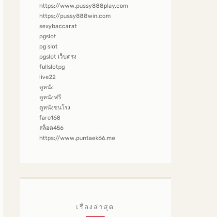
https://www.pussy888play.com
https://pussy888win.com
sexybaccarat
pgslot
pg slot
pgslot เว็บตรง
fullslotpg
live22
ดูหนัง
ดูหนังฟรี
ดูหนังชนโรง
faro168
สล็อต456
https://www.puntaek66.me
เรื่องล่าสุด