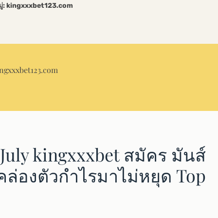
่:
kingxxxbet123.com
ngxxxbet123.com
July kingxxxbet สมัคร มันส์
ล่องตัวกำไรมาไม่หยุด Top