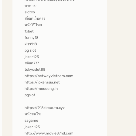
บาคาร่า
slotxo
สล็อตเว็บตรง
หนังโป๊ไทย
1xbet
funny18
kiss918
pg slot
joker123
สล็อต777
tokyoslot88
https://betwayvietnam.com
https://jokerasia.net
https://moodeng.in
pgslot
https://918kissauto.xyz
หนังชนโรง
sagame
joker 123
http://www.movie87hd.com