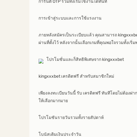
การันตี OTP รวมทั้งเริ่มใช้งานได้ทันที
การเข้าสู่ระบบและการใช้แรงงาน
ภายหลังสมัครเป็นระเบียบแล้ว คุณสามารถ kingxxxbet 
ผ่านที่ตั้งไว้ หลังจากนั้นเลือกเกมที่คุณพอใจรวมทั้งเริ่
โปรโมชั่นและก็สิทธิพิเศษจาก kingxxxbet
kingxxxbet เครดิตฟรี สำหรับสมาชิกใหม่
เพียงลงทะเบียนวันนี้ รับ เครดิตฟรี ทันทีโดยไม่ต้องฝา
ให้เลือกมากมาย
โปรโมชันรายวันรวมทั้งรายสัปดาห์
โบนัสเติมเงินประจำวัน