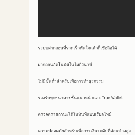
ระบบฝากถอนที่รวดเร็วทันใจแล้วก็เชื่อถือได้
ฝากถอนอัตโนมัติในไม่กี่วินาที
ไม่มีขั้นต่ำสำหรับเพื่อการทำธุรกรรม
รองรับทุกธนาคารชั้นแนวหน้าและ True Wallet
ตรวจตราสถานะได้ในทันทีแบบเรียลไทม์
ความปลอดภัยสำหรับเพื่อการเงินระดับที่ค่อนข้างสูง