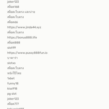
joker123
สล็อต168
สล็อตเว็บตรง แตกง่าย
สล็อตเว็บตรง
สล็อต66
https://www.jinda44.xyz
สล็อตเว็บตรง
https://bonus888.life
สล็อต888
slot99
https://www.pussy888fun.io
บาคาร่า
slotxo
สล็อตเว็บตรง
หนังโป๊ไทย
1xbet
funny18
kiss918
pg slot
joker123
สล็อต777
tokyoslot88