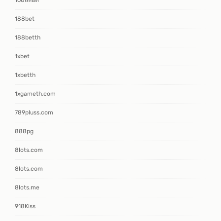
188bet
188betth
1xbet
1xbetth
1xgameth.com
789pluss.com
888pg
8lots.com
8lots.com
8lots.me
918Kiss