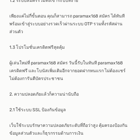
1.2 ระบบสมัครรวมทั้งเข้าระบบที่ง่าย
เพียงแค่ไม่กี่ขั้นตอน คุณก็สามารถ paramax168 สมัคร ได้ทันที
พร้อมเข้าสู่ระบบอย่างรวดเร็วผ่านระบบ OTP รวมทั้งรหัสผ่าน
ส่วนตัว
1.3 โปรโมชั่นเครดิตฟรีสุดคุ้ม
ผู้เล่นใหม่ที่ paramax168 สมัคร วันนี้รับในทันที paramax168
เครดิตฟรี และโบนัสเพิ่มเติมอีกจากยอดฝากหนแรก ไม่ต้องแชร์
ไม่ต้องการันตีบัตรประชาชน
2. ความปลอดภัยแล้วก็ความน่านับถือ
2.1 ใช้ระบบ SSL ป้องกันข้อมูล
เว็บใช้ระบบรักษาความปลอดภัยระดับที่ถือว่าสูง คุ้มครองป้องกัน
ข้อมูลส่วนตัวและก็ธุรกรรมด้านการเงิน