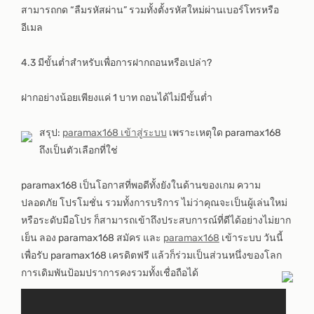
สามารถกด “ลืมรหัสผ่าน” รวมทั้งตั้งรหัสใหม่ผ่านเบอร์โทรหรือ
อีเมล
4.3 มีขั้นต่ำสำหรับเพื่อการฝากถอนหรือเปล่า?
ฝากอย่างน้อยเพียงแค่ 1 บาท ถอนได้ไม่มีขั้นต่ำ
สรุป:
paramax168 เข้าสู่ระบบ
เพราะเหตุใด paramax168
ถึงเป็นตัวเลือกที่ใช่
paramax168 เป็นโอกาสที่พอดีทั้งยังในด้านของเกม ความ
ปลอดภัย โปรโมชั่น รวมทั้งการบริการ ไม่ว่าคุณจะเป็นผู้เล่นใหม่
หรือระดับมือโปร ก็สามารถเข้าถึงประสบการณ์ที่ดีได้อย่างไม่ยาก
เย็น ลอง paramax168 สมัคร และ
paramax168
เข้าระบบ วันนี้
เพื่อรับ paramax168 เครดิตฟรี แล้วก็ร่วมเป็นส่วนหนึ่งของโลก
การเดิมพันป้อมปราการคงรวมทั้งเชื่อถือได้