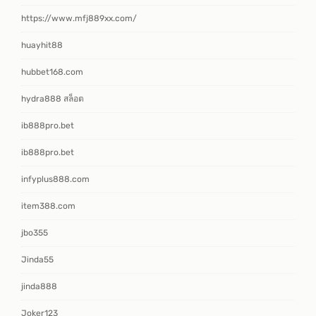
https://www.mfj889xx.com/
huayhit88
hubbet168.com
hydra888 สล็อต
ib888pro.bet
ib888pro.bet
infyplus888.com
item388.com
jbo355
Jinda55
jinda888
Joker123