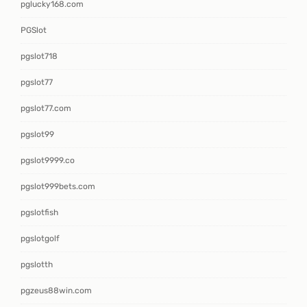
pglucky168.com
PGSlot
pgslot718
pgslot77
pgslot77.com
pgslot99
pgslot9999.co
pgslot999bets.com
pgslotfish
pgslotgolf
pgslotth
pgzeus88win.com