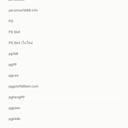
paramax1688.info
PG
PG Slot
PG Slot เว็บใหม่
pg168
pg99
pgceo
pggold168bet.com
pgheng99
pgjoker
pgk44b