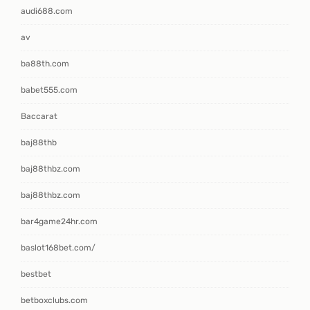
audi688.com
av
ba88th.com
babet555.com
Baccarat
baj88thb
baj88thbz.com
baj88thbz.com
bar4game24hr.com
baslot168bet.com/
bestbet
betboxclubs.com