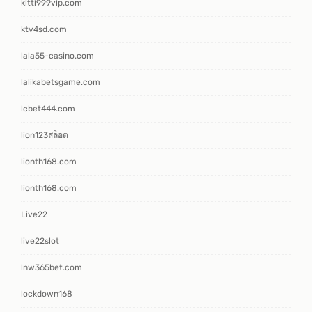
kitti999vip.com
ktv4sd.com
lala55-casino.com
lalikabetsgame.com
lcbet444.com
lion123สล็อต
lionth168.com
lionth168.com
Live22
live22slot
lnw365bet.com
lockdown168