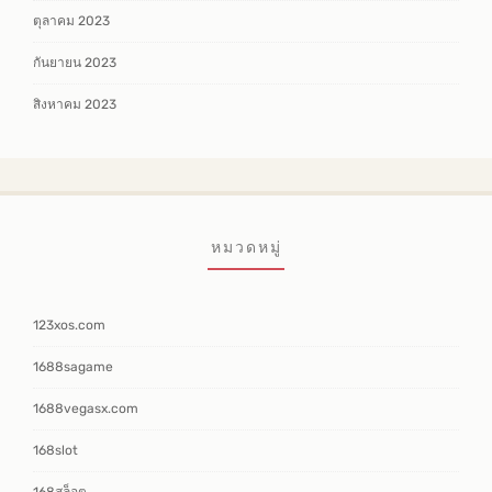
ตุลาคม 2023
กันยายน 2023
สิงหาคม 2023
หมวดหมู่
123xos.com
1688sagame
1688vegasx.com
168slot
168สล็อต