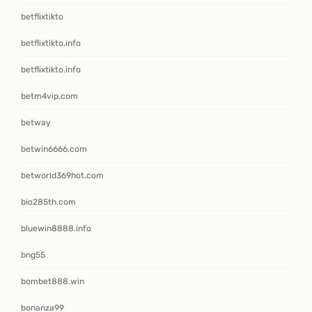
betflixtikto
betflixtikto.info
betflixtikto.info
betm4vip.com
betway
betwin6666.com
betworld369hot.com
bio285th.com
bluewin8888.info
bng55
bombet888.win
bonanza99