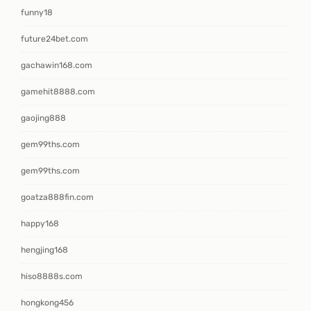
funny18
future24bet.com
gachawin168.com
gamehit8888.com
gaojing888
gem99ths.com
gem99ths.com
goatza888fin.com
happy168
hengjing168
hiso8888s.com
hongkong456