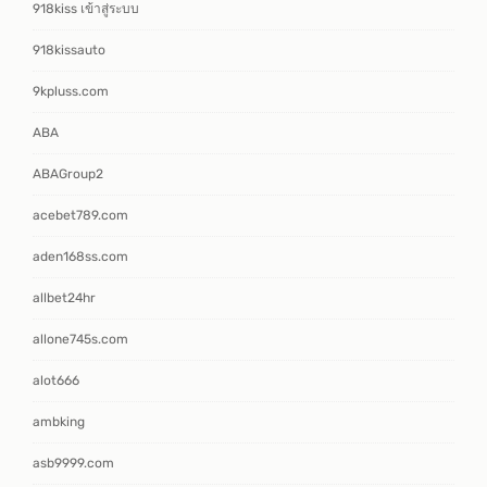
918kiss เข้าสู่ระบบ
918kissauto
9kpluss.com
ABA
ABAGroup2
acebet789.com
aden168ss.com
allbet24hr
allone745s.com
alot666
ambking
asb9999.com