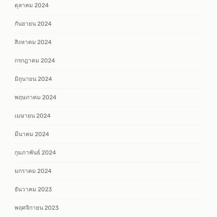
ตุลาคม 2024
กันยายน 2024
สิงหาคม 2024
กรกฎาคม 2024
มิถุนายน 2024
พฤษภาคม 2024
เมษายน 2024
มีนาคม 2024
กุมภาพันธ์ 2024
มกราคม 2024
ธันวาคม 2023
พฤศจิกายน 2023