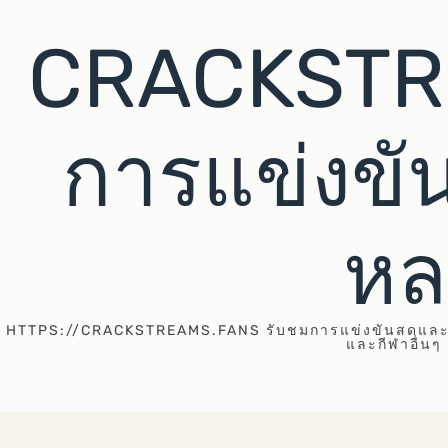
Primary
Skip
menu
CRACKSTRE
to
content
การแข่งขัน
หลง
HTTPS://CRACKSTREAMS.FANS รับชมการแข่งขันสดและเนื้อ
และกีฬาอื่นๆ