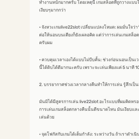
ทำงานหนักมากครับ โดยเหตุนี้ เกมสล็อตที่ถูกวางแบบให้
เงียบๆมากกว่า
• จังหวะเกมlive22slot เปลี่ยนแปลงโหมด: ผมมั่นใจว่า
ต่อให้นอนบนเตียงก็ยังเผลอคิด แต่ว่าการเล่นเกมสล็อ
ครับผม
• ควบคุมเวลาเองได้แบบไม่บีบคั้น: ช่วงก่อนนอนเป็นเวล
นี้ได้ดิบได้ดีมากนะครับ เพราะจะเล่นเพียงแค่ 5 นาที 
2. บรรยากาศช่วงเวลากลางคืนทำให้การเล่น รู้สึกเป็นส
มันมิได้มีสูตรการเล่น live22slot อะไรแบบที่ผมคิดหร
การเล่นเกมสล็อตกลางคืนนั้นดีขนาดไหน มันเงียบและก็
เล่นด้วย
• จุดโฟกัสกับเกมได้เต็มกำลัง: ระหว่างวัน ถ้าเราดำ