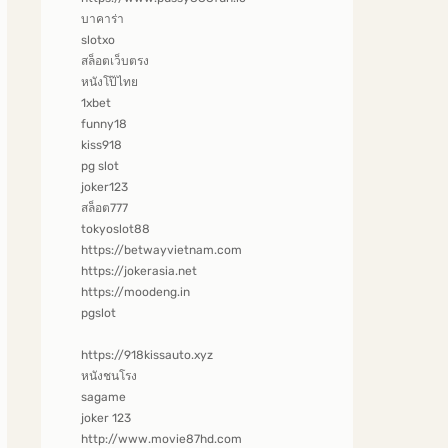
บาคาร่า
slotxo
สล็อตเว็บตรง
หนังโป๊ไทย
1xbet
funny18
kiss918
pg slot
joker123
สล็อต777
tokyoslot88
https://betwayvietnam.com
https://jokerasia.net
https://moodeng.in
pgslot
https://918kissauto.xyz
หนังชนโรง
sagame
joker 123
http://www.movie87hd.com