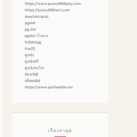
https://www.pussy888play.com
https://pussy888win.com
sexybaccarat
pgslot
pg slot
pgslot เว็บตรง
fullslotpg
live22
ดูหนัง
ดูหนังฟรี
ดูหนังชนโรง
faro168
สล็อต456
https://www.puntaek66.me
เรื่องล่าสุด