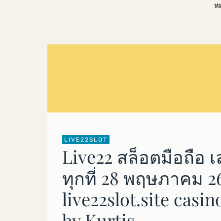
หม
LIVE22SLOT
Live22 สล็อตมือถือ 
ทุกที่ 28 พฤษภาคม 2
live22slot.site casin
by Kurtis