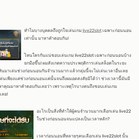
ทำไมบางบุคคลถึงถูกใจเล่นเกม
live22slot
เฉพาะก่อนนอน
เท่านั้น มาหาคำตอบกัน!
ไหนใครกันแน่ชอบเล่นเกม live22slot เฉพาะก่อนนอนบ้าง
ยกมือขึ้น! ผมสังเกตความประพฤติการเล่นสล็อตในระยะ
ันมาเล่นช่วงก่อนนอนกันจำนวนมาก แล้วกลุ่มนี้จะไม่เล่นเวลาอื่นเลย
่นเพียงแค่ช่วงก่อนนอนแค่นั้นจนถึงผมอดสงสัยมิได้ว่า ช่วงเวลานี้มันมี
ผมจะพาคุณมาหาคำตอบกันเลยว่า เพราะเหตุไรบางคนถึงชอบเล่นเกม
เลย!
อะไรเป็นสิ่งที่ทำให้ผู้คนจำนวนมากเลือกเล่น live22
ในช่วงก่อนนอนจนแปลงเป็นเวลาหลัก?
เวลาก่อนนอนที่หลายๆคนเลือกเล่น live22slot นั้น