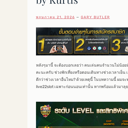
พฤษภาคม 21, 2026
—
GARY BUTLER
หลังๆมานี้ จะต้องบอกเลยว่า คนเล่นคนจำนวนไม่น้อยห
คะนะครับ ช่วงพักเที่ยงหรือตอนเดินทางช่วงเวลาเย็น เล
ดีกว่าช่วงเวลาอื่นไหม? ด้วยเหตุนี้ ในบทความนี้ 
live22slot เฉพาะก่อนนอนเท่านั้น หากพร้อมแล้วมาลุย