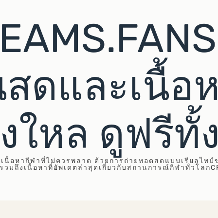
AMS.FANS 
สดและเนื้อห
ใหล ดูฟรีทั้
หากีฬาที่ไม่ควรพลาด ด้วยการถ่ายทอดสดแบบเรียลไทม์ของ
 รวมถึงเนื้อหาที่อัพเดตล่าสุดเกี่ยวกับสถานการณ์กีฬาทั่วโ