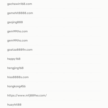
gachawin168.com
gamehit8888.com
gaojing888
gem99ths.com
gem99ths.com
goatza888fin.com
happy168
hengjing168
hiso8888s.com
hongkong456
https://www.mfj889xx.com/
huayhit88