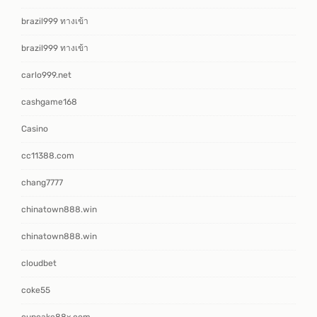
brazil999 ทางเข้า
brazil999 ทางเข้า
carlo999.net
cashgame168
Casino
cc11388.com
chang7777
chinatown888.win
chinatown888.win
cloudbet
coke55