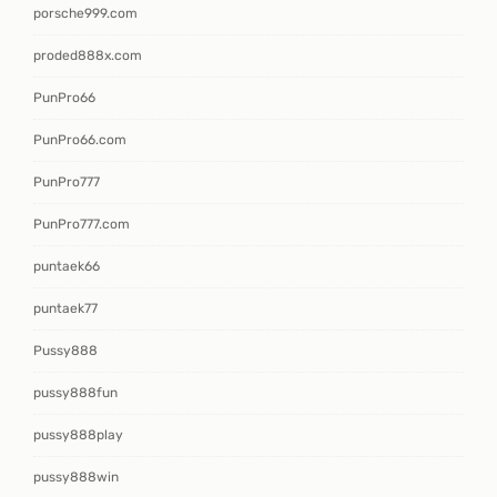
porsche999.com
proded888x.com
PunPro66
PunPro66.com
PunPro777
PunPro777.com
puntaek66
puntaek77
Pussy888
pussy888fun
pussy888play
pussy888win