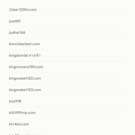
Joker123th.com
juad69
judhai168
kimchibetbet.com
kingdom66 ทางเข้า
kingromans789.com
kingxxxbet123.com
kingxxxbet123.com
kiss918
kitti999vip.com
ktv4sd.com