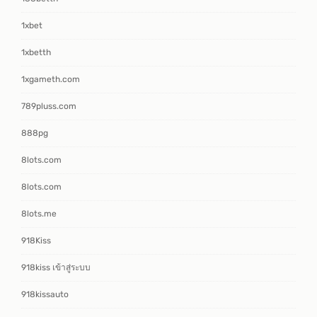
1xbet
1xbetth
1xgameth.com
789pluss.com
888pg
8lots.com
8lots.com
8lots.me
918Kiss
918kiss เข้าสู่ระบบ
918kissauto