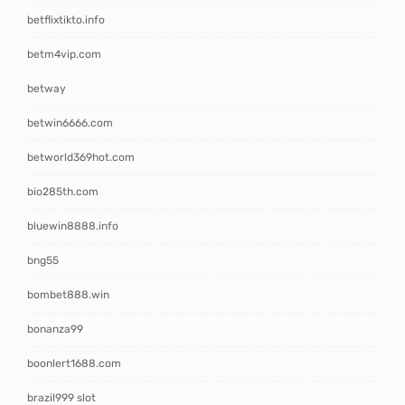
betflixtikto.info
betm4vip.com
betway
betwin6666.com
betworld369hot.com
bio285th.com
bluewin8888.info
bng55
bombet888.win
bonanza99
boonlert1688.com
brazil999 slot