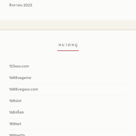
สิงหาคม 2023
หมวดหมู่
123xos.com
1688sagame
1688vegasx.com
168slot
168สล็อต
188bet
188betth