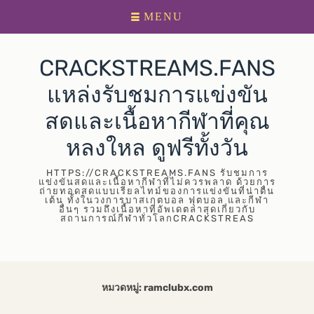
Primary
Skip
MENU
menu
to
content
CRACKSTREAMS.FANS
แหล่งรับชมการแข่งขัน
สดและเนื้อหากีฬาที่คุณ
หลงใหล ดูฟรีทั้งวัน
HTTPS://CRACKSTREAMS.FANS รับชมการ
แข่งขันสดและเนื้อหากีฬาที่ไม่ควรพลาด ด้วยการ
ถ่ายทอดสดแบบเรียลไทม์ของการแข่งขันที่น่าตื่น
เต้น ทั้งในวงการบาสเกตบอล ฟุตบอล และกีฬา
อื่นๆ รวมถึงเนื้อหาที่อัพเดตล่าสุดเกี่ยวกับ
สถานการณ์กีฬาทั่วโลกCRACKSTREAS
หมวดหมู่:
ramclubx.com