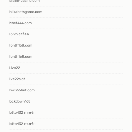
lala55-casino.com
lalikabetsgame.com
lcbet444.com
lion123สล็อต
lionth168.com
lionth168.com
Live22
live22slot
lnw365bet.com
lockdown168
lotto432 ทางเข้า
lotto432 ทางเข้า