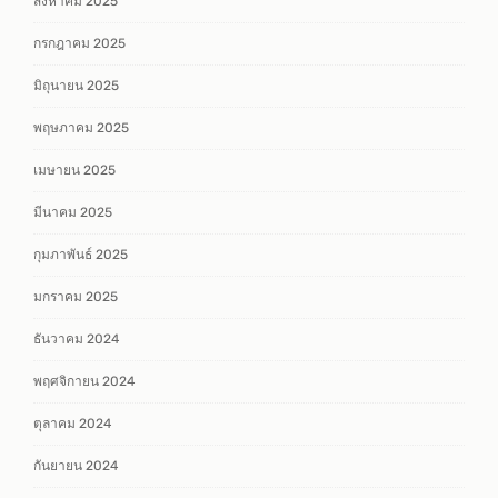
สิงหาคม 2025
กรกฎาคม 2025
มิถุนายน 2025
พฤษภาคม 2025
เมษายน 2025
มีนาคม 2025
กุมภาพันธ์ 2025
มกราคม 2025
ธันวาคม 2024
พฤศจิกายน 2024
ตุลาคม 2024
กันยายน 2024