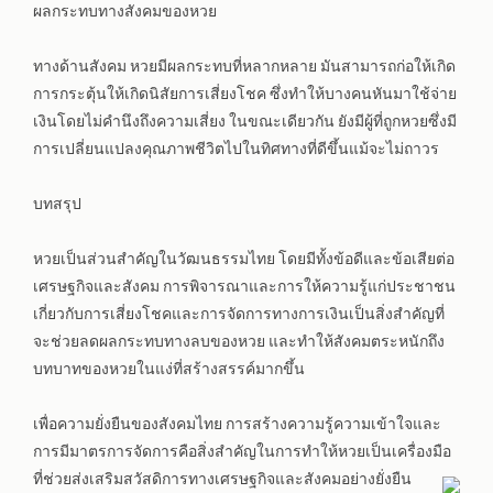
ผลกระทบทางสังคมของหวย
ทางด้านสังคม หวยมีผลกระทบที่หลากหลาย มันสามารถก่อให้เกิด
การกระตุ้นให้เกิดนิสัยการเสี่ยงโชค ซึ่งทำให้บางคนหันมาใช้จ่าย
เงินโดยไม่คำนึงถึงความเสี่ยง ในขณะเดียวกัน ยังมีผู้ที่ถูกหวยซึ่งมี
การเปลี่ยนแปลงคุณภาพชีวิตไปในทิศทางที่ดีขึ้นแม้จะไม่ถาวร
บทสรุป
หวยเป็นส่วนสำคัญในวัฒนธรรมไทย โดยมีทั้งข้อดีและข้อเสียต่อ
เศรษฐกิจและสังคม การพิจารณาและการให้ความรู้แก่ประชาชน
เกี่ยวกับการเสี่ยงโชคและการจัดการทางการเงินเป็นสิ่งสำคัญที่
จะช่วยลดผลกระทบทางลบของหวย และทำให้สังคมตระหนักถึง
บทบาทของหวยในแง่ที่สร้างสรรค์มากขึ้น
เพื่อความยั่งยืนของสังคมไทย การสร้างความรู้ความเข้าใจและ
การมีมาตรการจัดการคือสิ่งสำคัญในการทำให้หวยเป็นเครื่องมือ
ที่ช่วยส่งเสริมสวัสดิการทางเศรษฐกิจและสังคมอย่างยั่งยืน