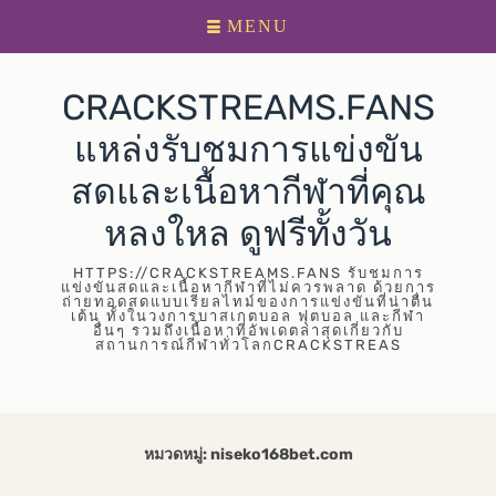
Primary
Skip
MENU
menu
to
content
CRACKSTREAMS.FANS
แหล่งรับชมการแข่งขัน
สดและเนื้อหากีฬาที่คุณ
หลงใหล ดูฟรีทั้งวัน
HTTPS://CRACKSTREAMS.FANS รับชมการ
แข่งขันสดและเนื้อหากีฬาที่ไม่ควรพลาด ด้วยการ
ถ่ายทอดสดแบบเรียลไทม์ของการแข่งขันที่น่าตื่น
เต้น ทั้งในวงการบาสเกตบอล ฟุตบอล และกีฬา
อื่นๆ รวมถึงเนื้อหาที่อัพเดตล่าสุดเกี่ยวกับ
สถานการณ์กีฬาทั่วโลกCRACKSTREAS
หมวดหมู่:
niseko168bet.com