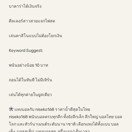
บาคาร่าได้เงินจริง
ดีลเลอร์สาวสวยแจกไพ่สด
เล่นคาสิโนแบบไม่ต้องโยกเงิน
Keyword Suggest:
พนันอย่างน้อย 10 บาท
ถอนได้ในทันที ไม่มีเทิร์น
เล่นได้ทุกค่ายในยูสเดียว
แทงบอลกับ niseko168 ราคาน้ำดีสุดในไทย
niseko168 พนันบอลครบทุกลีก ทั้งยังลีกเล็ก ลีกใหญ่ บอลไทย บอล
โลก และทัวร์นาเมนต์ระดับนานาชาติ เลือกแทงได้ทั้งแบบ บอล
เต็ง, บอลสเต็ป, แทงบอลสด, ครึ่งแรก/เต็มเวลา