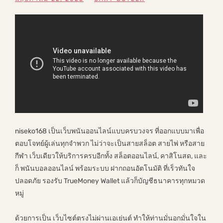
niseko168 เป็นเว็บพนันออนไลน์แบบครบวงจร ที่ออกแบบมาเพื่อ
ตอบโจทย์ผู้เล่นทุกจำพวก ไม่ว่าจะเป็นสายสล็อต สายไพ่ หรือสาย
กีฬา เว็บเดียวให้บริการครบอีกทั้ง สล็อตออนไลน์, คาสิโนสด, และ
ก็ พนันบอลออนไลน์ พร้อมระบบ ฝากถอนอัตโนมัติ ที่เร็วทันใจ
ปลอดภัย รองรับ TrueMoney Wallet แล้วก็บัญชีธนาคารทุกหมวด
หมู่
ด้วยการเป็น เว็บไซต์ตรงไม่ผ่านเอเย่นต์ ทำให้ท่านมั่นอกมั่นใจใน