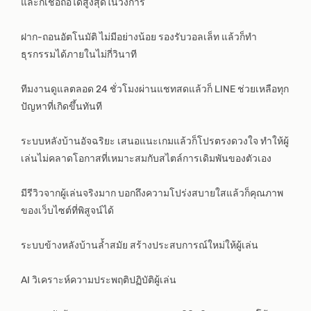
และก็เชื่อถือได้สูงสุดในวงการ
ฝาก-ถอนอัตโนมัติ ไม่มีอย่างน้อย รองรับวอลเล็ท แล้วก็ทำ
ธุรกรรมได้ภายในไม่กี่วินาที
ทีมงานดูแลตลอด 24 ชั่วโมงผ่านแชทสดแล้วก็ LINE ช่วยเหลือทุก
ปัญหาที่เกิดขึ้นทันที
ระบบหลังบ้านอัจฉริยะ เสนอแนะเกมแล้วก็โปรตรงดวงใจ ทำให้ผู้
เล่นไม่คลาดโอกาสที่เหมาะสมกับสไตล์การเดิมพันของตัวเอง
มีรีวิวจากผู้เล่นจริงมาก บอกถึงความโปร่งสบายใสแล้วก็คุณภาพ
ของเว็บไซต์ที่พิสูจน์ได้
ระบบข้างหลังบ้านล้ำสมัย สร้างประสบการณ์ใหม่ให้ผู้เล่น
AI วิเคราะห์ความประพฤติปฏิบัติผู้เล่น