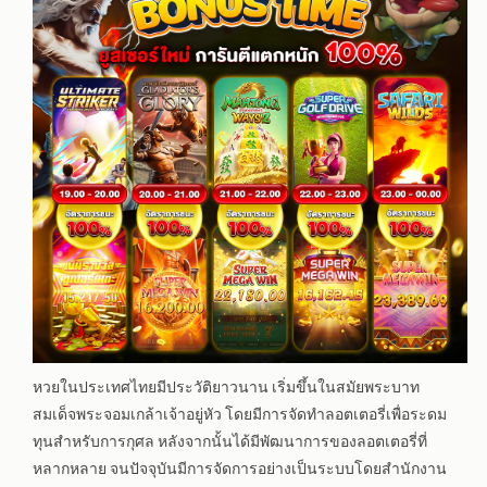
หวยในประเทศไทยมีประวัติยาวนาน เริ่มขึ้นในสมัยพระบาท
สมเด็จพระจอมเกล้าเจ้าอยู่หัว โดยมีการจัดทำลอตเตอรี่เพื่อระดม
ทุนสำหรับการกุศล หลังจากนั้นได้มีพัฒนาการของลอตเตอรี่ที่
หลากหลาย จนปัจจุบันมีการจัดการอย่างเป็นระบบโดยสำนักงาน