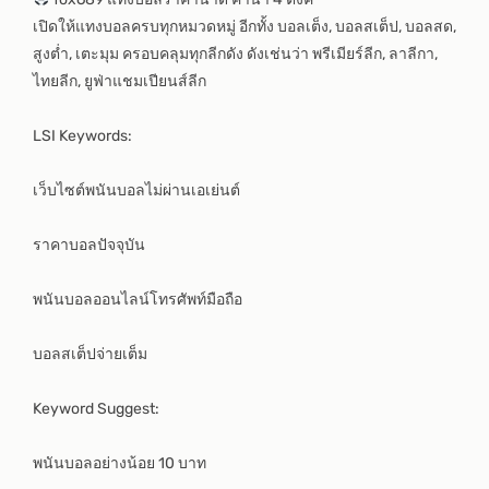
เปิดให้แทงบอลครบทุกหมวดหมู่ อีกทั้ง บอลเต็ง, บอลสเต็ป, บอลสด,
สูงต่ำ, เตะมุม ครอบคลุมทุกลีกดัง ดังเช่นว่า พรีเมียร์ลีก, ลาลีกา,
ไทยลีก, ยูฟ่าแชมเปียนส์ลีก
LSI Keywords:
เว็บไซต์พนันบอลไม่ผ่านเอเย่นต์
ราคาบอลปัจจุบัน
พนันบอลออนไลน์โทรศัพท์มือถือ
บอลสเต็ปจ่ายเต็ม
Keyword Suggest:
พนันบอลอย่างน้อย 10 บาท