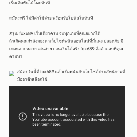
เริ่มเดิมพันได้โดยทันที
สมัครฟรี ไม่มีค่าใช้จ่าย พร้อมรับโบนัสในทันที
สรุป: fox689 เว็บเดียวครบ จบทุกเกมที่คุณอยากได้
ถ้าเกิดคุณกำลังมองหาเว็บไซต์พนันออนไลน์ที่มั่นคง ปลอดภัย มี
เกมหลากหลาย เล่นง่าย ถอนเงินได้จริง fox689 คือคำตอบที่คุณ
ตามหา
สมัครวันนี้ที่ fox689 แล้วเริ่มพนันกับเว็บไซต์ประสิทธิภาพที่
มืออาชีพเลือกใช้!