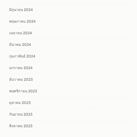
มิถุนายน 2024
พฤษภาคม 2024
เมษายน 2024
มีนาคม 2024
กุมภาพันธ์ 2024
มกราคม 2024
ธันวาคม 2023
พฤศจิกายน 2023
ตุลาคม 2023
กันยายน 2023
สิงหาคม 2023