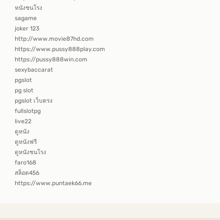
หนังชนโรง
sagame
joker 123
http://www.movie87hd.com
https://www.pussy888play.com
https://pussy888win.com
sexybaccarat
pgslot
pg slot
pgslot เว็บตรง
fullslotpg
live22
ดูหนัง
ดูหนังฟรี
ดูหนังชนโรง
faro168
สล็อต456
https://www.puntaek66.me