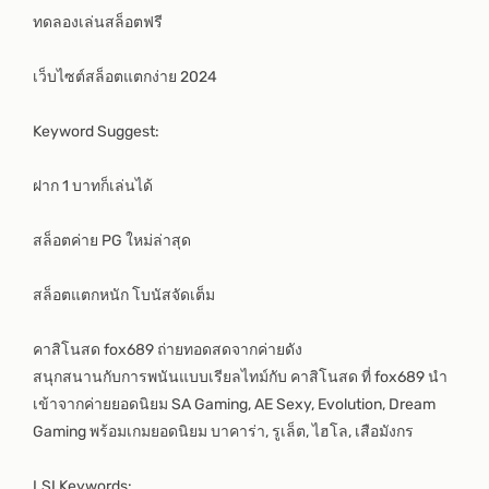
ทดลองเล่นสล็อตฟรี
เว็บไซต์สล็อตแตกง่าย 2024
Keyword Suggest:
ฝาก 1 บาทก็เล่นได้
สล็อตค่าย PG ใหม่ล่าสุด
สล็อตแตกหนัก โบนัสจัดเต็ม
คาสิโนสด fox689 ถ่ายทอดสดจากค่ายดัง
สนุกสนานกับการพนันแบบเรียลไทม์กับ คาสิโนสด ที่ fox689 นำ
เข้าจากค่ายยอดนิยม SA Gaming, AE Sexy, Evolution, Dream
Gaming พร้อมเกมยอดนิยม บาคาร่า, รูเล็ต, ไฮโล, เสือมังกร
LSI Keywords: