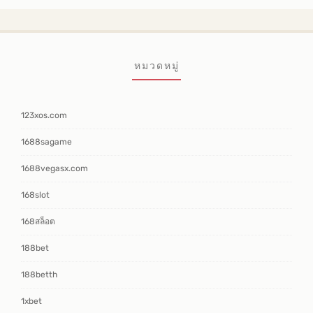
หมวดหมู่
123xos.com
1688sagame
1688vegasx.com
168slot
168สล็อต
188bet
188betth
1xbet