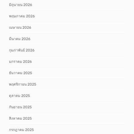
มิถุนายน 2026
พฤษภาคม 2026
เมษายน 2026
มีนาคม 2026
กุมภาพันธ์ 2026
มกราคม 2026
ธันวาคม 2025
พฤศจิกายน 2025
ตุลาคม 2025
กันยายน 2025
สิงหาคม 2025
กรกฎาคม 2025