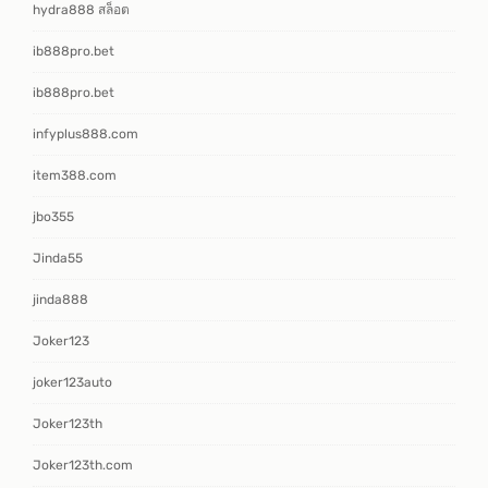
hydra888 สล็อต
ib888pro.bet
ib888pro.bet
infyplus888.com
item388.com
jbo355
Jinda55
jinda888
Joker123
joker123auto
Joker123th
Joker123th.com