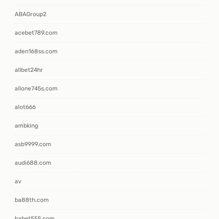
ABAGroup2
acebet789.com
aden168ss.com
allbet24hr
allone745s.com
alot666
ambking
asb9999.com
audi688.com
av
ba88th.com
babet555.com