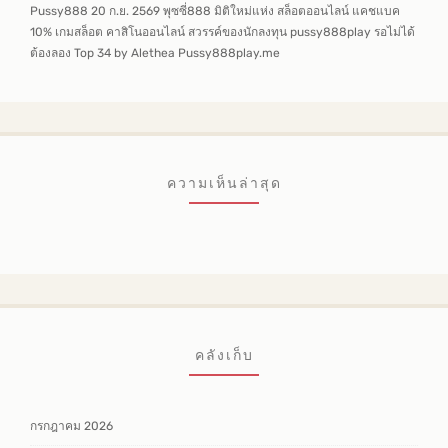
Pussy888 20 ก.ย. 2569 พุซซี่888 มิติใหม่แห่ง สล็อตออนไลน์ แคชแบค
10% เกมสล็อต คาสิโนออนไลน์ สวรรค์ของนักลงทุน pussy888play รอไม่ได้
ต้องลอง Top 34 by Alethea Pussy888play.me
ความเห็นล่าสุด
คลังเก็บ
กรกฎาคม 2026