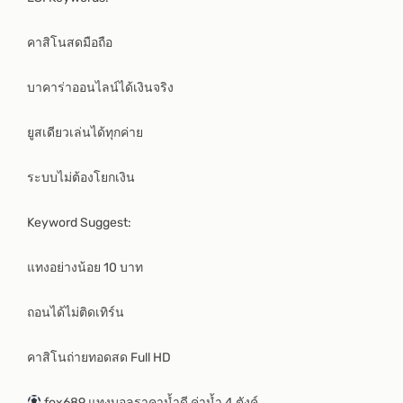
คาสิโนสดมือถือ
บาคาร่าออนไลน์ได้เงินจริง
ยูสเดียวเล่นได้ทุกค่าย
ระบบไม่ต้องโยกเงิน
Keyword Suggest:
แทงอย่างน้อย 10 บาท
ถอนได้ไม่ติดเทิร์น
คาสิโนถ่ายทอดสด Full HD
fox689 แทงบอลราคาน้ำดี ค่าน้ำ 4 ตังค์