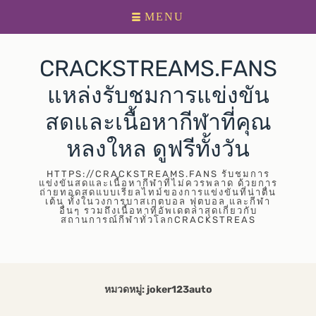
Primary
Skip
MENU
menu
to
content
CRACKSTREAMS.FANS
แหล่งรับชมการแข่งขัน
สดและเนื้อหากีฬาที่คุณ
หลงใหล ดูฟรีทั้งวัน
HTTPS://CRACKSTREAMS.FANS รับชมการ
แข่งขันสดและเนื้อหากีฬาที่ไม่ควรพลาด ด้วยการ
ถ่ายทอดสดแบบเรียลไทม์ของการแข่งขันที่น่าตื่น
เต้น ทั้งในวงการบาสเกตบอล ฟุตบอล และกีฬา
อื่นๆ รวมถึงเนื้อหาที่อัพเดตล่าสุดเกี่ยวกับ
สถานการณ์กีฬาทั่วโลกCRACKSTREAS
หมวดหมู่:
joker123auto