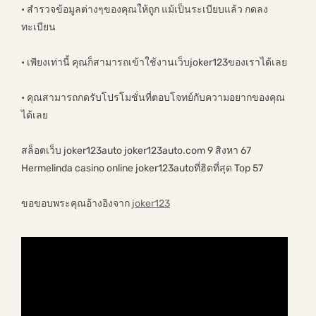
• สำรวจข้อมูลต่างๆของคุณให้ถูก แม้เป็นระเบียบแล้ว กดลง
ทะเบียน
• เพียงเท่านี้ คุณก็สามารถเข้าใช้งานเว็บjoker123ของเราได้เลย
• คุณสามารถกดรับโปรโมชั่นที่ตอบโจทย์กับความอยากของคุณ
ได้เลย
สล็อตเว็บ joker123auto joker123auto.com 9 สิงหา 67
Hermelinda casino online joker123autoที่ฮิตที่สุด Top 57
ขอขอบพระคุณอ้างอิงจาก
joker123