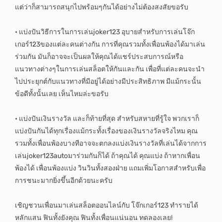
แต่ว่าก็สามารถสนุกไปพร้อมๆกันได้อย่างไม่ต้องสงสัยขอรับ
• แบ่งปันวิธีการในการเล่นjoker123 อุบายสำหรับการเล่นโจ๊ก
เกอร์123ของแต่ละคนต่างกัน การที่คุณรวมทั้งเพื่อนพ้องได้มาเล่น
ร่วมกัน มันก็อาจจะเป็นผลให้คุณได้แชร์ประสบการณ์หรือ
แนวทางต่างๆในการเล่นสล็อตให้กันและกัน เพื่อที่แต่ละคนจะนำ
ไปประยุกต์กับแนวทางที่มีอยู่ได้อย่างมีประสิทธิภาพ มีแม้กระนั้น
ข้อดีทั้งนั้นเลย เห็นไหมล่ะขอรับ
• แบ่งปันเงินรางวัล และก็ท้ายที่สุด สำหรับสหายที่รู้ใจ พวกเราก็
แบ่งปันกันได้ทุกเรื่องแม้กระทั้งเรื่องของเงินรางวัลจริงไหม คุณ
รวมทั้งเพื่อนพ้องบางทีอาจจะตกลงแบ่งเงินรางวัลที่เล่นได้จากการ
เล่นjoker123autoมาร่วมกันก็ได้ ถ้าคุณได้ คุณแบ่ง ถ้าหากเพื่อน
พ้องได้ เพื่อนพ้องแบ่ง วินวินทั้งสองฝ่าย แถมเพิ่มโอกาสสำหรับเพื่อ
การชนะมากยิ่งขึ้นอีกด้วยนะครับ
เชิญชวนเพื่อนมาเล่นสล็อตออนไลน์กับ โจ๊กเกอร์123 ทำรายได้
หลักแสน ฟินทั้งยังคุณ ฟินทั้งเพื่อนแน่นอน ทดลองเลย!