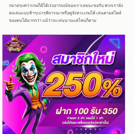
กมายๆแต่ว่าเกมก็มิได้เร่งอารมณ์ของเราเลยนะขอรับ พวกเรายัง
คงเล่นแบบช้าๆเบาๆพิจารณาหรือดูจังหวะเกมได้ เล่นตามสไตล์
ของตนได้มากกว่า แม้ว่าจะเล่นนานแค่ไหนก็ตาม