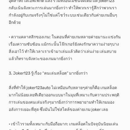
อุตสาหะใส่เอฟเฟกต์ แสง รวมทั้งอนิเมชันจัดเต็ม แต่ joker123
กลับเน้นจังหวะการเล่นมากยิ่งกว่า ทำให้พวกเรารู้สึกว่าพวกเรา
กำลังอยู่กับเกมจริงๆไม่ใช่แค่โชว์ระบบเช่นเดียวกับค่ายเกมอื่นๆ
อีกด้วย
• ความคลาสสิกของเกม: ในตอนที่ค่ายเกมหลายค่ายมานะแข่งกัน
เรื่องความซับซ้อน แม้กระนั้นโจ๊กเกอร์ยังคงรักษาความง่ายๆบาง
สิ่งเอาไว้ ทำให้เวลาเราเข้ามาเล่นแล้วคิดว่าเล่นง่าย เล่นสบาย
แล้วก็ทราบจังหวะของเกมมากยิ่งกว่า
3. Joker123 รู้เรื่อง “คนเล่นสล็อต” มากยิ่งกว่า
สิ่งที่ทำให้ joker123auto ไม่เหมือนกับหลายๆค่ายก็คือ เกมสล็อต
มากไม่น้อยเลยทีเดียวออกแบบมาในมุมที่เหมาะกับความประพฤติ
การเล่นของคนเล่นจริงๆมากยิ่งกว่าการพยายามทำให้เกมมอง
อลังการเยอะที่สุด ซึ่งมันไม่ใช่สไตล์ของค่ายเกม joker เลย
• เข้าไวรวมทั้งเหมาะกับมือถือมาก: เกมสล็อตในปัจจุบันนิยมเล่น