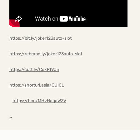
https://bit.ly/joker123auto-slot
https://rebrand.ly/joker123auto-slot
https://cutt.ly/CexRf9Jn
https://shorturl.asia/CUI0L
https://t.co/MHvHaqaWZV
…