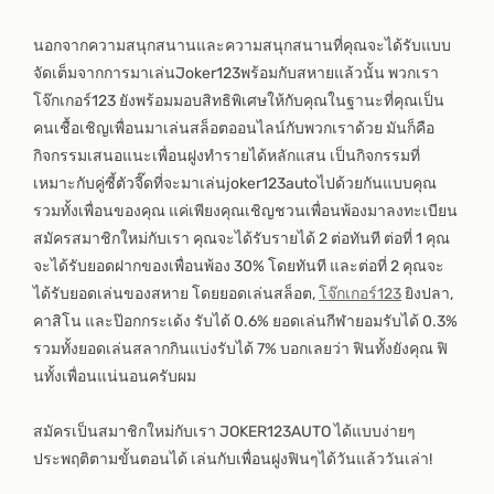
นอกจากความสนุกสนานและความสนุกสนานที่คุณจะได้รับแบบ
จัดเต็มจากการมาเล่นJoker123พร้อมกับสหายแล้วนั้น พวกเรา
โจ๊กเกอร์123 ยังพร้อมมอบสิทธิพิเศษให้กับคุณในฐานะที่คุณเป็น
คนเชื้อเชิญเพื่อนมาเล่นสล็อตออนไลน์กับพวกเราด้วย มันก็คือ
กิจกรรมเสนอแนะเพื่อนฝูงทำรายได้หลักแสน เป็นกิจกรรมที่
เหมาะกับคู่ซี้ตัวจี๊ดที่จะมาเล่นjoker123autoไปด้วยกันแบบคุณ
รวมทั้งเพื่อนของคุณ แค่เพียงคุณเชิญชวนเพื่อนพ้องมาลงทะเบียน
สมัครสมาชิกใหม่กับเรา คุณจะได้รับรายได้ 2 ต่อทันที ต่อที่ 1 คุณ
จะได้รับยอดฝากของเพื่อนพ้อง 30% โดยทันที และต่อที่ 2 คุณจะ
ได้รับยอดเล่นของสหาย โดยยอดเล่นสล็อต,
โจ๊กเกอร์123
ยิงปลา,
คาสิโน และป๊อกกระเด้ง รับได้ 0.6% ยอดเล่นกีฬายอมรับได้ 0.3%
รวมทั้งยอดเล่นสลากกินแบ่งรับได้ 7% บอกเลยว่า ฟินทั้งยังคุณ ฟิ
นทั้งเพื่อนแน่นอนครับผม
สมัครเป็นสมาชิกใหม่กับเรา JOKER123AUTO ได้แบบง่ายๆ
ประพฤติตามขั้นตอนได้ เล่นกับเพื่อนฝูงฟินๆได้วันแล้ววันเล่า!