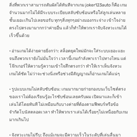
สิ่งที่พวกเราสามารถสัมผัสได้ทันทีจากเกม joker123auto ก็คือ เกม
จำนวนมากไม่ได้มีระบบระเบียบสลับซับซ้อนหรือใส่ลูกเล่นหลาย
ชั้นเยอะเกินไปเลยขอรับ ทุกๆสิ่งทุกๆอย่างมองกระจ่าง เข้าใจง่าย
ตรงไปตรงมามากกว่าค่ายอื่น แล้วก็ทำให้พวกเราจับจังหวะเกมได้
เร็วขึ้นด้วย
• อ่านเกมได้ง่ายดายยิ่งกว่า: สล็อตยุคใหม่มักจะใส่ระบบเยอะแยะ
จนถึงพวกเรายังไม่มั่นใจว่า เวลานี้เกมกำลังพาเราไปทางไหน แต่
โจ๊กเกอร์ให้ความรู้ความเข้าใจสึกตรงกว่า ทำให้เราเห็นจังหวะ
เกมได้ชัด ไม่ว่าจะช่วงนิ่งหรือช่วงมีสัญญาณก็อ่านเกมได้แน่ๆ
• รูปแบบเกมไม่สลับซับซ้อน: เกมมากมายก่ายกองบนเว็บไซต์ตรง
ของเราไม่ต้องเรียนรู้อะไรซับซ้อนเลยครับผม เปิดมาและก็เข้า
เล่นได้โดยทันที ไม่เหมือนกับบางค่ายที่ต้องตามฟีพบร์หรือข้อ
จำกัดโบนัสตลอดเวลา ทำให้พวกเราเล่นได้เรื่อยๆไม่เหนื่อยกับเกม
มากเกินไป
• จังหวะเกมไม่รีบ: ถึงแม้เกมจะมีความเร็วในระดับที่เล่นลื่นมา