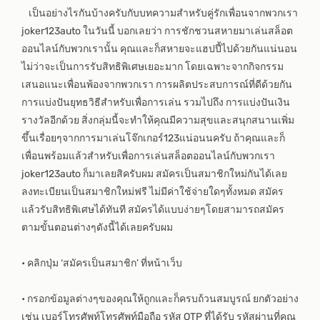
เป็นอย่างไรกันบ้างครับกับบทความสำหรับคู่รักเพื่อนจากพวกเรา
joker123auto ในวันนี้ บอกเลยว่า การชักชวนสหายมาเล่นสล็อต
ออนไลน์กับพวกเรานั้น คุณและก็สหายจะแฮปปี้ไปด้วยกันแน่นอน
ไม่ว่าจะเป็นการรับสิทธิพิเศษเยอะมาก โดยเฉพาะจากกิจกรรม
เสนอแนะเพื่อนพ้องจากพวกเรา การผลิตประสบการณ์ที่ดีด้วยกัน
การแบ่งปันยุทธวิธีสำหรับเพื่อการเล่น รวมไปถึง การแบ่งปันเงิน
รางวัลอีกด้วย สิ่งกลุ่มนี้จะทำให้คุณมีความสุขและสนุกสนานเพิ่ม
ขึ้นเรื่อยๆจากการมาเล่นโจ๊กเกอร์123แน่อนนครับ ถ้าคุณและก็
เพื่อนพร้อมแล้วสำหรับเพื่อการเล่นสล็อตออนไลน์กับพวกเรา
joker123auto ก็มาเลยสิครับผม สมัครเป็นสมาชิกใหม่กันได้เลย
ลงทะเบียนเป็นสมาชิกใหม่ฟรี ไม่มีค่าใช้จ่ายใดๆทั้งหมด สมัคร
แล้วรับสิทธิพิเศษได้ทันที สมัครได้แบบง่ายๆโดยสามารถสมัคร
ตามขั้นตอนต่างๆดังนี้ได้เลยครับผม
• คลิกปุ่ม ‘สมัครเป็นสมาชิก’ ที่หน้าเว็บ
• กรอกข้อมูลต่างๆของคุณให้ถูกและก็ครบถ้วนสมบูรณ์ ยกตัวอย่าง
เช่น เบอร์โทรศัพท์โทรศัพท์มือถือ รหัส OTP ที่ได้รับ รหัสผ่านที่คุณ