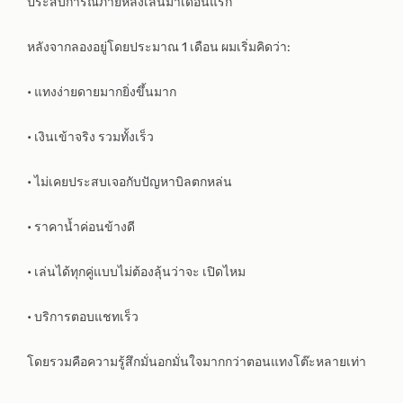
ประสบการณ์ภายหลังเล่นมาเดือนแรก
หลังจากลองอยู่โดยประมาณ 1 เดือน ผมเริ่มคิดว่า:
• แทงง่ายดายมากยิ่งขึ้นมาก
• เงินเข้าจริง รวมทั้งเร็ว
• ไม่เคยประสบเจอกับปัญหาบิลตกหล่น
• ราคาน้ำค่อนข้างดี
• เล่นได้ทุกคู่แบบไม่ต้องลุ้นว่าจะ เปิดไหม
• บริการตอบแชทเร็ว
โดยรวมคือความรู้สึกมั่นอกมั่นใจมากกว่าตอนแทงโต๊ะหลายเท่า