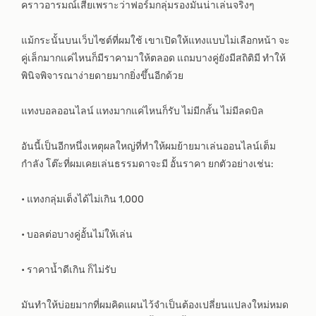
คราวอารมณ์เสียเพราะว่าฟอร์มกลุ่มรองมันน่าเล่นจริงๆ
แม้กระนั้นบนเว็บไซต์ที่ผมใช้ เขาเปิดให้แทงแบบไม่เลือกหน้า จะ
คู่เล็กมากแค่ไหนก็มีราคามาให้ตลอด แถมบางคู่ยังมีสถิติมี ทำให้
พินิจพิจารณาง่ายดายมากยิ่งขึ้นอีกด้วย
แทงบอลออนไลน์ แทงมากแค่ไหนก็รับ ไม่มีกลั้น ไม่มีลดบิล
อันนี้เป็นอีกหนึ่งเหตุผลใหญ่ที่ทำให้ผมย้ายมาเล่นออนไลน์เต็ม
กำลัง โต๊ะที่ผมเคยเล่นธรรมดาจะมี อั้นราคา ยกตัวอย่างเช่น:
• แทงกลุ่มเต็งได้ไม่เกิน 1,000
• บอลต่อบางคู่อั้นไม่ให้เล่น
• ราคาน้ำดีเกิน ก็ไม่รับ
มันทำให้บ่อยมากที่ผมคิดแผนไว้จำเป็นต้องเปลี่ยนแปลงใหม่หมด