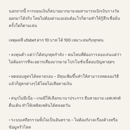
นอกจากนี้ การถอนเงินก็สบายมากมาย ผมสามารถเบิกเงินรางวัล
ออกมาได้จริง โดยไม่ต้องผ่านเอเย่นต์อะไรก็ตามทำให้รู้สึกเชื่อมั่น
ครั้งใดก็ตามเล่น
เหตุผลที่ ufabet ฝาก 10 บาท ได้ 100 เหมาะสมกับทุกคน
• ลงทุนต่ำ แต่ว่าได้สนุกสุดกำลัง – คนไหนที่ต้องการลองเล่นแต่ว่า
ไม่ต้องการที่จะอยากเสี่ยงมากมาย โปรโมชั่นนี้ตอบปัญหาสุดๆ
• ทดสอบสูตรได้หลายรอบ – มีทุนเพิ่มขึ้นทำให้สามารถทดลองวิธี
แล้วก็สูตรต่างๆได้โดยไม่เสียดายเงิน
• สนุกไม่มีเบื่อ – เกมมีให้เลือกนานาประการ ธีมสวยงาม เอฟเฟกต์
ตื่นเต้น ทำให้เพลิดเพลินได้ตลอดวัน
• ระบบเสถียรรวมทั้งไม่เป็นอันตราย – ไม่ต้องกังวลเรื่องค้างหรือ
ข้อมูลรั่วไหล