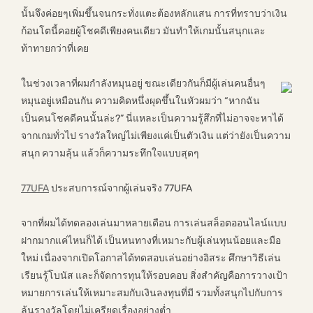
นั้นจึงค่อยๆเพิ่มขึ้นจนกระทั่งแตะต้องหลักแสน การที่ทราบว่าเงิน
ก้อนโตนี้คอยผู้โชคดีเพียงคนเดียว มันทำให้เกมนั้นสนุกและ
ท้าทายกว่าที่เคย
ในช่วงเวลาที่ผมกำลังหมุนอยู่ ขณะเดียวกันก็มีผู้เล่นคนอื่นๆ
หมุนอยู่เหมือนกัน ความคิดหนึ่งผุดขึ้นในหัวผมว่า “หากฉัน
เป็นคนโชคดีคนนั้นล่ะ?” นี่แหละเป็นความรู้สึกที่ไม่อาจจะหาได้
จากเกมทั่วไป รางวัลใหญ่ไม่เพียงแค่เป็นตัวเงิน แต่ว่ายังเป็นความ
สนุก ความลุ้น แล้วก็ความระทึกใจแบบสุดๆ
77UFA
ประสบการณ์จากผู้เล่นจริง 77UFA
จากที่ผมได้ทดลองเล่นมาหลายเดือน การเล่นสล็อตออนไลน์แบบ
ฝากมากแค่ไหนก็ได้ เป็นหนทางที่เหมาะกับผู้เล่นทุนน้อยและมือ
ใหม่ เนื่องจากเปิดโอกาสได้ทดสอบเล่นอย่างอิสระ ศึกษาวิธีเล่น
เรียนรู้โบนัส และก็จัดการทุนให้รอบคอบ สิ่งสำคัญคือการวางเป้า
หมายการเล่นให้เหมาะสมกับเงินลงทุนที่มี รวมทั้งสนุกไปกับการ
ลุ้นรางวัลโดยไม่เครียดเรื่องอย่างต่ำ