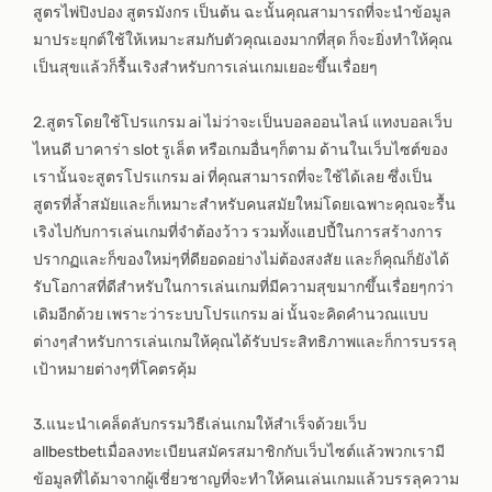
สูตรไพ่ปิงปอง สูตรมังกร เป็นต้น ฉะนั้นคุณสามารถที่จะนำข้อมูล
มาประยุกต์ใช้ให้เหมาะสมกับตัวคุณเองมากที่สุด ก็จะยิ่งทำให้คุณ
เป็นสุขแล้วก็รื้นเริงสำหรับการเล่นเกมเยอะขึ้นเรื่อยๆ
2.สูตรโดยใช้โปรแกรม ai ไม่ว่าจะเป็นบอลออนไลน์ แทงบอลเว็บ
ไหนดี บาคาร่า slot รูเล็ต หรือเกมอื่นๆก็ตาม ด้านในเว็บไซต์ของ
เรานั้นจะสูตรโปรแกรม ai ที่คุณสามารถที่จะใช้ได้เลย ซึ่งเป็น
สูตรที่ล้ำสมัยและก็เหมาะสำหรับคนสมัยใหม่โดยเฉพาะคุณจะรื้น
เริงไปกับการเล่นเกมที่จำต้องว้าว รวมทั้งแฮปปี้ในการสร้างการ
ปรากฏและก็ของใหม่ๆที่ดียอดอย่างไม่ต้องสงสัย และก็คุณก็ยังได้
รับโอกาสที่ดีสำหรับในการเล่นเกมที่มีความสุขมากขึ้นเรื่อยๆกว่า
เดิมอีกด้วย เพราะว่าระบบโปรแกรม ai นั้นจะคิดคำนวณแบบ
ต่างๆสำหรับการเล่นเกมให้คุณได้รับประสิทธิภาพและก็การบรรลุ
เป้าหมายต่างๆที่โคตรคุ้ม
3.แนะนำเคล็ดลับกรรมวิธีเล่นเกมให้สำเร็จด้วยเว็บ
allbestbetเมื่อลงทะเบียนสมัครสมาชิกกับเว็บไซต์แล้วพวกเรามี
ข้อมูลที่ได้มาจากผู้เชี่ยวชาญที่จะทำให้คนเล่นเกมแล้วบรรลุความ