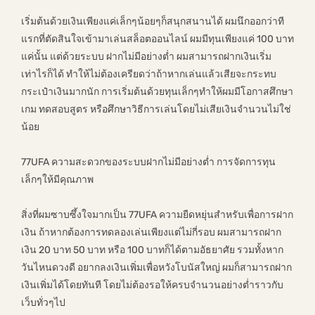
เริ่มต้นด้วยเงินเพียงแค่เล็กๆน้อยๆก็สนุกสนานได้ ผมนึกออกว่าที
แรกที่ตัดสินใจเข้ามาเล่นสล็อตออนไลน์ ผมมีทุนเพียงแค่ 100 บาท
แค่นั้น แต่ด้วยระบบ ฝากไม่มีอย่างต่ำ ผมสามารถฝากเงินเริ่ม
เท่าไรก็ได้ ทำให้ไม่ต้องเครียดว่าถ้าหากเล่นแล้วเสียจะกระทบ
กระเป๋าเงินมากนัก การเริ่มต้นด้วยทุนเล็กๆทำให้ผมมีโอกาสศึกษา
เกม ทดสอบสูตร หรือศึกษาวิธีการเล่นโดยไม่เสียเงินจำนวนไม่ใช่
น้อย
77UFA ความสะดวกของระบบฝากไม่มีอย่างต่ำ การจัดการทุน
เล็กๆให้มีคุณภาพ
สิ่งที่ผมซาบซึ้งใจมากเป็น 77UFA ความยืดหยุ่นสำหรับเพื่อการฝาก
เงิน ถ้าหากต้องการทดลองเล่นเพียงแต่ไม่กี่รอบ ผมสามารถฝาก
เงิน 20 บาท 50 บาท หรือ 100 บาทก็ได้ตามอัธยาศัย รวมทั้งหาก
วันไหนดวงดี อยากลงเงินเพิ่มเพื่อหวังโบนัสใหญ่ ผมก็สามารถฝาก
เงินเพิ่มได้โดยทันที โดยไม่ต้องรอให้ครบจำนวนอย่างต่ำราวกับ
เว็บทั่วๆไป