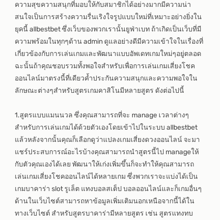
ความสุขความสนุกที่มอบให้กับสมาชิกได้อย่างมากมีความน่า
สนใจเป็นการสร้างความรื่นเริงใจรูปแบบใหม่ที่เหมาะอย่างยิ่งใน
ยุคนี้ allbestbet ซึ่งเว็บของพวกเรานั้นยูฟ่าเบท ถ้าเกิดเป็นเว็บที่มี
ความพร้อมในทุกๆด้าน admin ดูแลอย่างดีมีความเข้าใจในเรื่องที่
เกี่ยวข้องกับการเล่นเกมและพัฒนาแบบอัพเดทเกมใหม่ๆอยู่ตลอด
ฉะนั้นถ้าคุณชอบรวมทั้งพอใจสำหรับเพื่อการเล่นเกมเสี่ยงโชค
ออนไลน์มาตรงนี้ที่เดียวค้ำประกันความสนุกและความพอใจใน
ลักษณะต่างๆสำหรับสูตรเกมคาสิโนมีหลายสูตร ดังต่อไปนี้
1.สูตรแบบแมนนวล ซึ่งคุณสามารถที่จะ manage เวลาต่างๆ
สำหรับการเล่นเกมได้ด้วยตัวเองโดยเข้าไปในระบบ allbestbet
แล้วหลังจากนั้นคุณก็เลือกดูว่าแปลงเกมเสี่ยงดวงออนไลน์ จะมา
แชร์ประสบการณ์อะไรบ้างคุณสามารถนำสูตรนี้ไป manageให้
กับตัวคุณเองได้เลย พัฒนาให้เก่งเพิ่มขึ้นก็จะทำให้คุณสามารถ
เล่นเกมเสี่ยงโชคออนไลน์ได้หลายเกม ซึ่งพวกเราจะแบ่งได้เป็น
เกมบาคาร่า slot รูเล็ต แทงบอลสเต็ป บอลออนไลน์และก็เกมอื่นๆ
ด้านในเว็บไซต์สามารถหาข้อมูลเพิ่มเติมนอกเหนือจากนี้ได้ใน
ทางเว็บไซต์ สำหรับสูตรบาคาร่ามีหลายสูตร เช่น สูตรแทงทบ