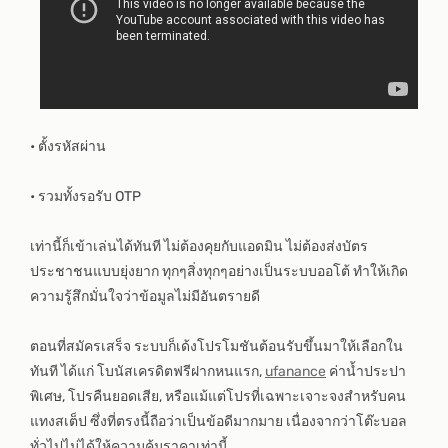
• ตั้งรหัสผ่าน
• รวมทั้งรอรับ OTP
เท่านี้ก็เข้าเล่นได้ทันที ไม่ต้องคุยกับแอดมิน ไม่ต้องส่งบัตร
ประชาชนแบบยุ่งยาก ทุกๆสิ่งทุกๆอย่างเป็นระบบออโต้ ทำให้เกิด
ความรู้สึกมั่นใจว่าข้อมูลไม่มีอันตรายดี
ตอนที่สมัครเสร็จ ระบบก็เด้งโปรโมชันต้อนรับขึ้นมาให้เลือกใน
ทันที ได้แก่ โบนัสเครดิตฟรีฝากหนแรก,
ufanance
ค่าน้ำประปา
พิเศษ, โปรคืนยอดเสีย, หรือแม้แต่โปรที่เฉพาะเจาะจงสำหรับคน
แทงสเต็ป ซึ่งที่ตรงนี้ถือว่าเป็นข้อดีมากมาย เนื่องจากว่าโต๊ะบอล
ทั่วไปไม่ได้ให้ความคุ้มราคาเท่านี้