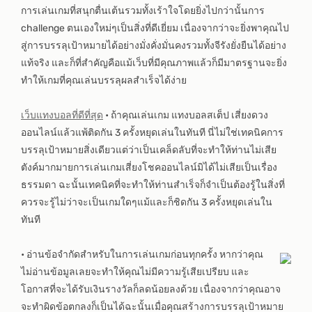
การเล่นเกมที่สนุกตื่นเต้นรวมทั้งเร้าใจโดยยิ่งไปกว่านั้นการ
challenge ตนเองใหม่ๆเป็นสิ่งที่ดีเยี่ยม เนื่องจากว่าจะยิ่งพาคุณไป
สู่การบรรลุเป้าหมายได้อย่างมั่งคั่งมั่นคงรวมทั้งจีรังยั่งยืนได้อย่าง
แท้จริง และก็ที่สำคัญคือแม้เว็บที่มีคุณภาพแล้วก็มีมาตรฐานจะยิ่ง
ทำให้เกมที่คุณเล่นบรรลุผลสำเร็จได้ง่าย
เว็บแทงบอลที่ดีที่สุด
• ถ้าคุณเล่นเกม แทงบอลสเต็ป เสี่ยงดวง
ออนไลน์แล้วแพ้ติดกัน 3 ครั้งหยุดเล่นในทันที นี่ไม่ใช่เทคนิคการ
บรรลุเป้าหมายสิ่งเดียวแต่ว่าเป็นเคล็ดลับที่จะทำให้ท่านไม่เสีย
ตังค์มากมายการเล่นเกมเสี่ยงโชคออนไลน์มิได้ไม่เสียเป็นเรื่อง
ธรรมดา ฉะนั้นเทคนิคที่จะทำให้ท่านสำเร็จก็จำเป็นต้องรู้ในสิ่งที่
ควรจะรู้ไม่ว่าจะเป็นเกมใดๆแม้และก็ชิดกัน 3 ครั้งหยุดเล่นใน
ทันที
• อ่านข้อจำกัดสำหรับในการเล่นเกมก่อนทุกครั้ง หากว่าคุณ
ไม่อ่านข้อมูลเลยจะทำให้คุณไม่มีความรู้เสียเปรียบ และ
โอกาสที่จะได้รับเงินรางวัลก็ลดน้อยลงด้วย เนื่องจากว่าคุณอาจ
จะทำผิดข้อตกลงก็เป็นได้ฉะนั้นเมื่อคุณสร้างการบรรลุเป้าหมาย