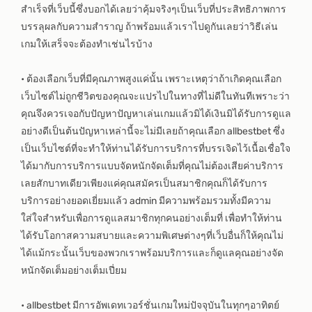
สำเร็จที่เว็บนี้ซึ่งบอกได้เลยว่าคุ้มจริงๆเป็นเว็บที่ประสิทธิภาพการ
บรรลุผลกับความสำราญ ถ้าพร้อมแล้วเราไปดูกันเลยว่าวิธีเล่น
เกมให้เสร็จจะต้องทำเช่นไรบ้าง
• ต้องเลือกเว็บที่มีคุณภาพสูงแค่นั้น เพราะเหตุว่าถ้าเกิดคุณเลือก
เว็บไซต์ไม่ถูกชีวิตของคุณจะแปรไปในทางที่ไม่ดีในทันทีเพราะว่า
คุณจึงควรเจอกับปัญหาปัญหาเล่นเกมแล้วมิได้เงินมิได้รับการดูแล
อย่างดีเป็นต้นปัญหาเหล่านี้จะไม่มีเลยถ้าคุณเลือก allbestbet ซึ่ง
เป็นเว็บไซต์ที่จะทำให้ท่านได้รับการบริการที่บรรเจิดไว้เนื้อเชื่อใจ
ได้มากับการบริการแบบจัดหนักจัดเต็มที่คุณไม่ต้องเสียค่าบริการ
เลยสักบาทเดียวเพียงแค่คุณสมัครเป็นสมาชิกคุณก็ได้รับการ
บริการอย่างยอดเยี่ยมแล้ว admin มีความพร้อมรวมทั้งมีความ
ใส่ใจสำหรับเพื่อการดูแลสมาชิกทุกคนอย่างเต็มที่ เพื่อทำให้ท่าน
ได้รับโอกาสความสบายและความพิเศษต่างๆที่เว็บอื่นก็ให้คุณไม่
ได้แม้กระนั้นเว็บของพวกเราพร้อมบริการและก็ดูแลคุณอย่างจัด
หนักจัดเต็มอย่างเต็มเปี่ยม
• allbestbet มีการอัพเดทเวอร์ชั่นเกมใหม่ปัจจุบันในทุกๆอาทิตย์