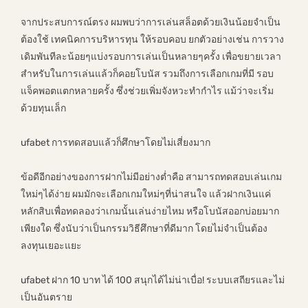
จากประสบการณ์ตรง ผมพบว่าการเล่นสล็อตด้วยเงินน้อยจำเป็น
ต้องใช้ เทคนิคการบริหารทุน ให้รอบคอบ ยกตัวอย่างเช่น การวาง
เดิมพันทีละน้อยๆแบ่งรอบการเล่นเป็นหลายๆครั้ง เพื่อขยายเวลา
สำหรับในการเล่นแล้วก็คอยโบนัส รวมถึงการเลือกเกมที่มี รอบ
แจ็คพอตแตกหลายครั้ง ซึ่งช่วยเพิ่มจังหวะทำกำไร แม้ว่าจะเริ่ม
ด้วยทุนเล็ก
ufabet การทดสอบแล้วก็ศึกษาโดยไม่เสี่ยงมาก
ข้อดีอีกอย่างของการฝากไม่มีอย่างต่ำคือ สามารถทดสอบเล่นเกม
ใหม่ๆได้ง่าย ผมมักจะเลือกเกมใหม่ๆที่น่าสนใจ แล้วฝากเงินแค่
หลักสิบเพื่อทดลองว่าเกมนั้นเล่นง่ายไหม หรือโบนัสออกบ่อยมาก
เพียงใด ซึ่งนับว่าเป็นกรรมวิธีศึกษาที่ดีมาก โดยไม่จำเป็นต้อง
ลงทุนเยอะแยะ
ufabet ฝาก 10 บาท ได้ 100 สนุกได้ไม่น่าเบื่อ! ระบบเสถียรและไม่
เป็นอันตราย