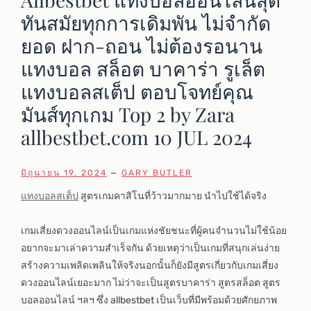
ทันสมัยทุกการเดิมพัน ไม่จำกัด
ยอด ฝาก-ถอน ไม่ต้องรอนาน
แทงบอล สล็อต บาคาร่า รูเล็ต
แทงบอลสเต็ป ตอบโจทย์คุณ
มันส์ทุกเกม Top 2 by Zara
allbestbet.com 10 JUL 2024
มิถุนายน 19, 2024
—
GARY BUTLER
แทงบอลสเต็ป
สูตรเกมคาสิโนที่ว้าวมากมาย นำไปใช้ได้จริง
เกมเสี่ยงดวงออนไลน์เป็นเกมแห่งชัยชนะที่ผู้คนจำนวนไม่ใช้น้อย
อยากจะมาเล่าความสำเร็จกัน ด้วยเหตุว่าเป็นเกมที่สนุกเล่นง่าย
สร้างความเพลิดเพลินให้จริงนอกนั้นก็ยังมีสูตรเกี่ยวกับเกมเสี่ยง
ดวงออนไลน์เยอะมาก ไม่ว่าจะเป็นสูตรบาคาร่า สูตรสล็อต สูตร
บอลออนไลน์ ฯลฯ ซึ่ง allbestbet เป็นเว็บที่มีพร้อมด้วยศักยภาพ