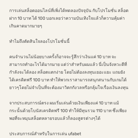
การเล่นสล็อตออนไลน์ที่เพิ่งได้ทดลองปัจจุบัน กับโปรโมชั่น สล็อต
ฝาก 10 บาท ได้ 100 บอกเลยว่าความบันเทิงใจแล้วก็ความคุ้มค่า
เกินคาดมากมายๆ
ทำไมถึงตัดสินใจลองโปรโมชั่นนี้
คนจำนวนไม่น้อยบางครั้งก็อาจจะรู้สึกว่าเงินแค่ 10 บาท จะ
สามารถทำอะไรได้มากมาย แต่ว่าสำหรับผมแล้ว นี่เป็นจังหวะดีที่
กำลังจะได้ลอง สล็อตแตกง่าย โดยไม่ต้องลงทุนเยอะแยะ แถมยัง
ได้เครดิตฟรี 100 บาท ทำให้พวกเราสามารถสนุกสนานกับเกมได้
ยาวๆโดยไม่จำเป็นที่จะต้องมาวิตกกังวลหรือกลุ้มใจเรื่องเงินลงทุน
จากประสบการณ์ตรง ผมเริ่มเล่นด้วยเงินเพียงแค่ 10 บาท แม้
กระนั้นด้วยโบนัสเครดิตฟรี 100 ทำให้มีทุนรวม 110 บาท ซึ่งเพียง
พอที่จะหมุนสล็อตหลายรอบแล้วก็ลองสูตรต่างๆได้
ประสบการณ์สำหรับในการเล่น ufabet