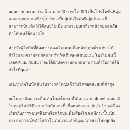
ผมอยากบอกเลยว่า สล็อต ฝาก 10 บาท ได้ 100 เป็นโปรโมชั่นที่คุ้ม
และสนุกสนานจริงๆไม่ว่าจะเป็นผู้เล่นใหม่หรือผู้เล่นเก่า ก็
สามารถบันเทิงใจได้แบบไม่เบื่อ แถมระบบเสถียรแล้วก็ปลอดภัย
ทำให้เล่นได้สบายใจ
สำหรับผู้ใดกันที่ต้องการลองเริ่มเล่นสล็อตด้วยทุนต่ำ แต่ว่าได้
กำไรและความสนุกสนานร่าเริงเต็มๆผมเสนอแนะโปรโมชั่นนี้
เลยครับผม ยืนยันว่าจะได้อีกทั้งความสนุกสนานรวมทั้งโอกาสได้
กำไรที่คุ้มค่า
ufa77 เกมโบนัสลุ้นรับรางวัลใหญ่แล้วก็แจ็คพอตสะสมที่ค่าสูง
ผมไม่เคยลืมความตื่นเต้นในครั้งแรกที่ได้ลองเล่น ufabet เกมคาสิ
โนออนไลน์ที่มีระบบ โบนัสและก็แจ็คพอตสะสม มันไม่ใช่แค่เรื่อง
เกี่ยวกับการหมุนสล็อตหรือคลิกปุ่มเพื่อเสี่ยงโชค แม้กระนั้นเป็น
ประสบการณ์ที่ทำให้หัวใจเต้นแรงแล้วก็มุ่งมาดอย่างไม่หยุดยั้ง