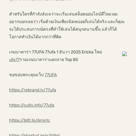
สำหรับใครที่กำลังลังเลว่าจะเริ่มเล่นสล็อตออนไลน์ดีไหม ผม
อยากบอกเลยว่า เริ่มด้วยเงินเพียงนิดหน่อยก็เล่นได้จริง และก็คุณ
จะได้ประสบการณ์ตรงที่ทำให้เล่นได้สนุกสนานขึ้น แล้วก็ได้
โอกาสทำเงินได้มากกว่าที่คิด
เกมบาคาร่า 77UFA 77ufa 1 ธันวา 2025 Ericka ใหม่
ufa77
รวมเกมบาคาร่าแตกง่าย Top 85
ขอขอบพระคุณเว็บ
77UFA
https://rebrand.ly/77ufa
https://cutly.info/77ufa
https://bitt.to/6rns1c
https://shorturl.asia/lVibd