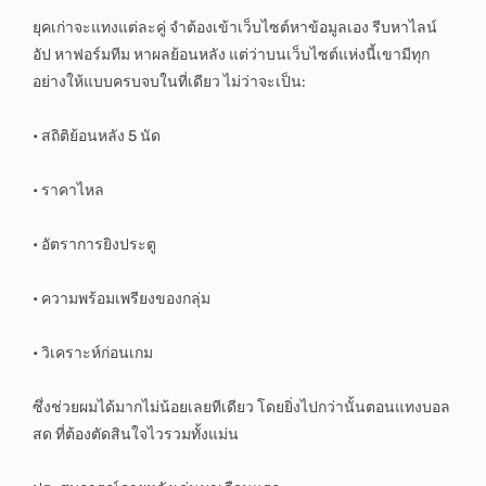
ยุคเก่าจะแทงแต่ละคู่ จำต้องเข้าเว็บไซต์หาข้อมูลเอง รีบหาไลน์
อัป หาฟอร์มทีม หาผลย้อนหลัง แต่ว่าบนเว็บไซต์แห่งนี้เขามีทุก
อย่างให้แบบครบจบในที่เดียว ไม่ว่าจะเป็น:
• สถิติย้อนหลัง 5 นัด
• ราคาไหล
• อัตราการยิงประตู
• ความพร้อมเพรียงของกลุ่ม
• วิเคราะห์ก่อนเกม
ซึ่งช่วยผมได้มากไม่น้อยเลยทีเดียว โดยยิ่งไปกว่านั้นตอนแทงบอล
สด ที่ต้องตัดสินใจไวรวมทั้งแม่น