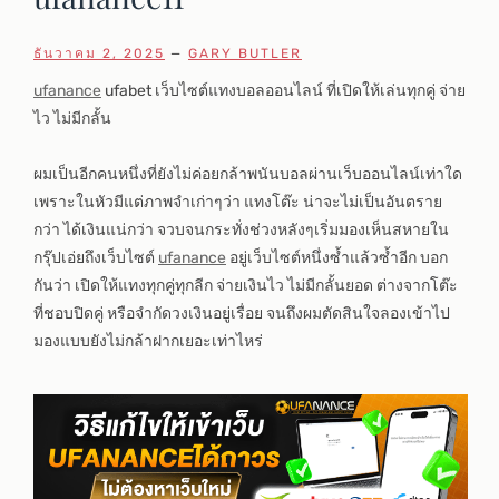
ธันวาคม 2, 2025
—
GARY BUTLER
ufanance
ufabet เว็บไซต์แทงบอลออนไลน์ ที่เปิดให้เล่นทุกคู่ จ่าย
ไว ไม่มีกลั้น
ผมเป็นอีกคนหนึ่งที่ยังไม่ค่อยกล้าพนันบอลผ่านเว็บออนไลน์เท่าใด
เพราะในหัวมีแต่ภาพจำเก่าๆว่า แทงโต๊ะ น่าจะไม่เป็นอันตราย
กว่า ได้เงินแน่กว่า จวบจนกระทั่งช่วงหลังๆเริ่มมองเห็นสหายใน
กรุ๊ปเอ่ยถึงเว็บไซต์
ufanance
อยู่เว็บไซต์หนึ่งซ้ำแล้วซ้ำอีก บอก
กันว่า เปิดให้แทงทุกคู่ทุกลีก จ่ายเงินไว ไม่มีกลั้นยอด ต่างจากโต๊ะ
ที่ชอบปิดคู่ หรือจำกัดวงเงินอยู่เรื่อย จนถึงผมตัดสินใจลองเข้าไป
มองแบบยังไม่กล้าฝากเยอะเท่าไหร่