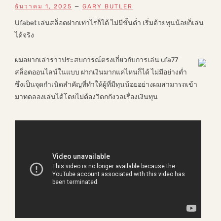
ธันวาคม 1, 2025
—
GARY BUTLER
Ufabet เล่นสล็อตฝากเท่าไรก็ได้ ไม่มีขั้นต่ำ เริ่มด้วยทุนน้อยก็เล่น
ได้จริง
ผมอยากเล่าราวประสบการณ์ตรงเกี่ยวกับการเล่น ufa77
สล็อตออนไลน์ในแบบ ฝากเงินมากแค่ไหนก็ได้ ไม่มีอย่างต่ำ
ซึ่งเป็นจุดกำเนิดสำคัญที่ทำให้ผู้ที่มีทุนน้อยอย่างผมสามารถเข้า
มาทดลองเล่นได้โดยไม่ต้องวิตกกังวลเรื่องเงินทุน