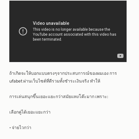
ถ้าเกิดจะให้บอกแบบตรงๆจากประสบการณ์ของผมเอง การ
ufabet ผ่านเว็บไซต์ที่ดีรวมทั้งชำระเงินจริง ทำให้
การเล่นสนุกขึ้นเยอะแยะกว่าสมัยแทงโต๊ะมาก เพราะ:
เลือกคู่ได้เยอะแยะกว่า
• จ่ายไวกว่า