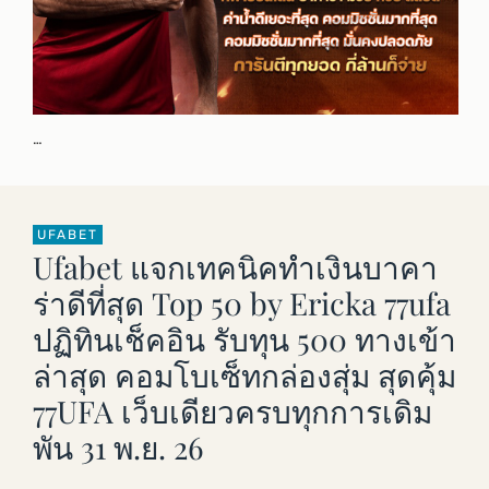
…
UFABET
Ufabet แจกเทคนิคทำเงินบาคา
ร่าดีที่สุด Top 50 by Ericka 77ufa
ปฏิทินเช็คอิน รับทุน 500 ทางเข้า
ล่าสุด คอมโบเซ็ทกล่องสุ่ม สุดคุ้ม
77UFA เว็บเดียวครบทุกการเดิม
พัน 31 พ.ย. 26