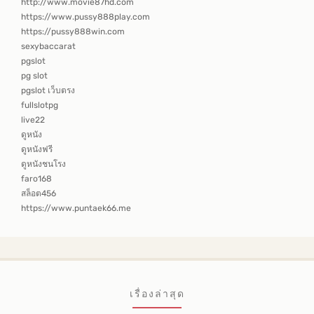
http://www.movie87hd.com
https://www.pussy888play.com
https://pussy888win.com
sexybaccarat
pgslot
pg slot
pgslot เว็บตรง
fullslotpg
live22
ดูหนัง
ดูหนังฟรี
ดูหนังชนโรง
faro168
สล็อต456
https://www.puntaek66.me
เรื่องล่าสุด