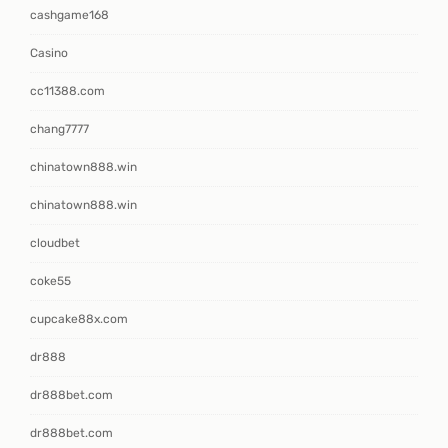
cashgame168
Casino
cc11388.com
chang7777
chinatown888.win
chinatown888.win
cloudbet
coke55
cupcake88x.com
dr888
dr888bet.com
dr888bet.com