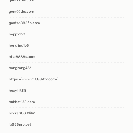
gem99ths.com
gem99ths.com
goatza888fin.com
happy168
hengjing168
hiso8888s.com
hongkong456
https://www.mfj889xx.com/
huayhit88
hubbet168.com
hydra888 สล็อต
ib888pro.bet