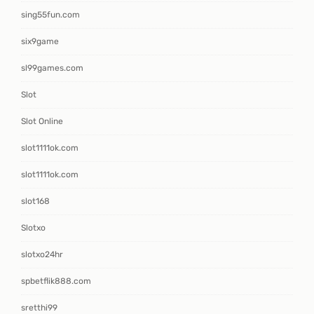
sing55fun.com
six9game
sl99games.com
Slot
Slot Online
slot1111ok.com
slot1111ok.com
slot168
Slotxo
slotxo24hr
spbetflik888.com
sretthi99