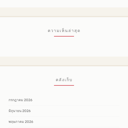
ความเห็นล่าสุด
คลังเก็บ
กรกฎาคม 2026
มิถุนายน 2026
พฤษภาคม 2026