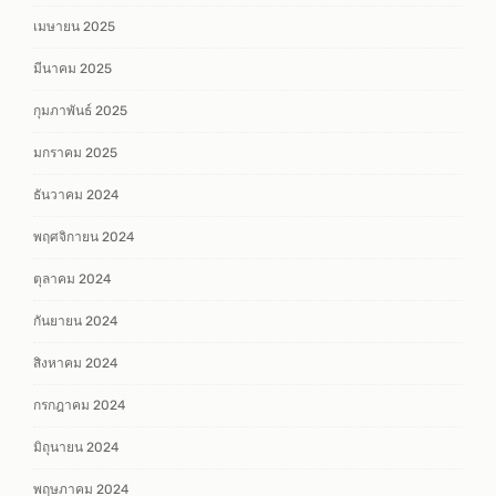
เมษายน 2025
มีนาคม 2025
กุมภาพันธ์ 2025
มกราคม 2025
ธันวาคม 2024
พฤศจิกายน 2024
ตุลาคม 2024
กันยายน 2024
สิงหาคม 2024
กรกฎาคม 2024
มิถุนายน 2024
พฤษภาคม 2024