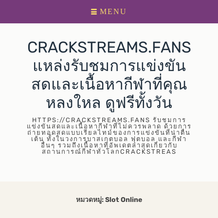
Primary
Skip
MENU
menu
to
content
CRACKSTREAMS.FANS
แหล่งรับชมการแข่งขัน
สดและเนื้อหากีฬาที่คุณ
หลงใหล ดูฟรีทั้งวัน
HTTPS://CRACKSTREAMS.FANS รับชมการ
แข่งขันสดและเนื้อหากีฬาที่ไม่ควรพลาด ด้วยการ
ถ่ายทอดสดแบบเรียลไทม์ของการแข่งขันที่น่าตื่น
เต้น ทั้งในวงการบาสเกตบอล ฟุตบอล และกีฬา
อื่นๆ รวมถึงเนื้อหาที่อัพเดตล่าสุดเกี่ยวกับ
สถานการณ์กีฬาทั่วโลกCRACKSTREAS
หมวดหมู่:
Slot Online