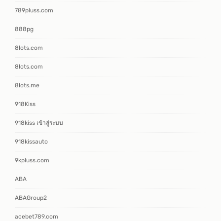
789pluss.com
888pg
8lots.com
8lots.com
8lots.me
918Kiss
918kiss เข้าสู่ระบบ
918kissauto
9kpluss.com
ABA
ABAGroup2
acebet789.com