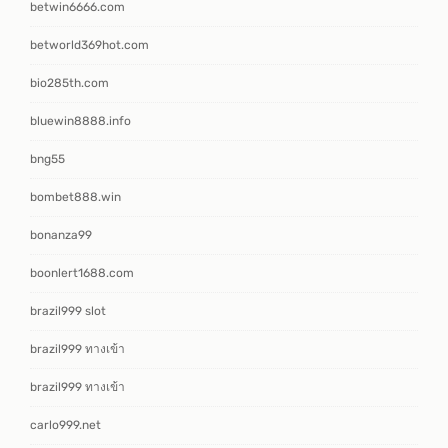
betwin6666.com
betworld369hot.com
bio285th.com
bluewin8888.info
bng55
bombet888.win
bonanza99
boonlert1688.com
brazil999 slot
brazil999 ทางเข้า
brazil999 ทางเข้า
carlo999.net