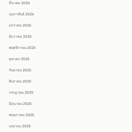
มีนาคม 2026
กุมภาพันธ์ 2026
มกราคม 2026
ธันวาคม 2025
พฤศจิกายน 2025
ตุลาคม 2025
กันยายน 2025
สิงหาคม 2025
กรกฎาคม 2025
มิถุนายน 2025
พฤษภาคม 2025
เมษายน 2025