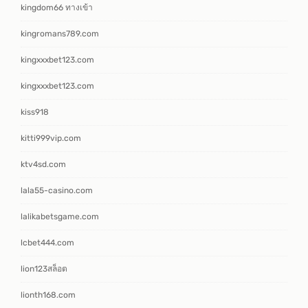
kingdom66 ทางเข้า
kingromans789.com
kingxxxbet123.com
kingxxxbet123.com
kiss918
kitti999vip.com
ktv4sd.com
lala55-casino.com
lalikabetsgame.com
lcbet444.com
lion123สล็อต
lionth168.com