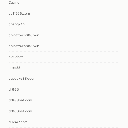
Casino
cc11388.com
chang7777
chinatown888.win
chinatown888.win
cloudbet
coke55
cupcake88x.com
dr888
dr888bet.com
dr888bet.com
du2477.com