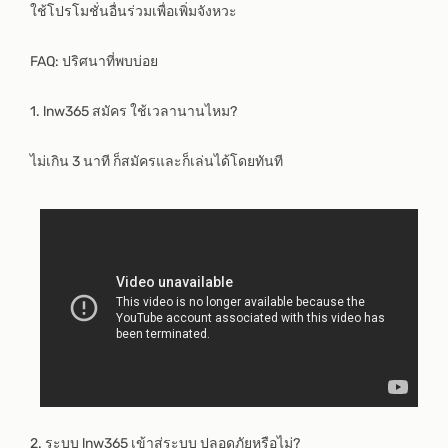
ใช้โปรโมชั่นอื่นร่วมเพื่อเพิ่มจังหวะ
FAQ: ปริศนาที่พบบ่อย
1. lnw365 สมัคร ใช้เวลานานไหม?
ไม่เกิน 3 นาที ก็สมัครและก็เล่นได้โดยทันที
2. ระบบ lnw365 เข้าสู่ระบบ ปลอดภัยหรือไม่?