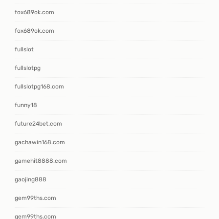
fox689ok.com
fox689ok.com
fullslot
fullslotpg
fullslotpg168.com
funny18
future24bet.com
gachawin168.com
gamehit8888.com
gaojing888
gem99ths.com
gem99ths.com