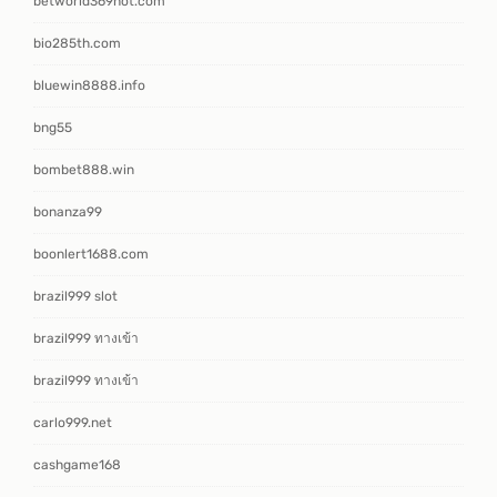
betworld369hot.com
bio285th.com
bluewin8888.info
bng55
bombet888.win
bonanza99
boonlert1688.com
brazil999 slot
brazil999 ทางเข้า
brazil999 ทางเข้า
carlo999.net
cashgame168