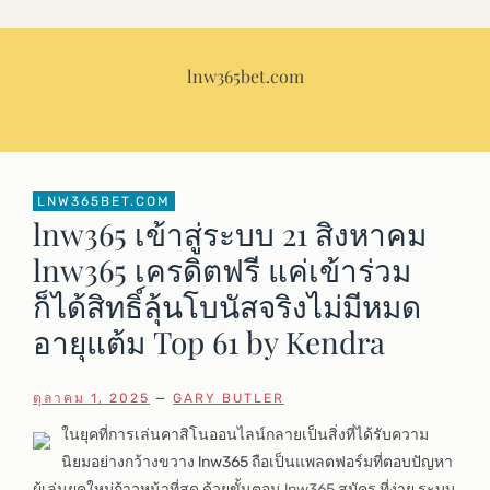
lnw365bet.com
LNW365BET.COM
lnw365 เข้าสู่ระบบ 21 สิงหาคม
lnw365 เครดิตฟรี แค่เข้าร่วม
ก็ได้สิทธิ์ลุ้นโบนัสจริงไม่มีหมด
อายุแต้ม Top 61 by Kendra
ตุลาคม 1, 2025
—
GARY BUTLER
ในยุคที่การเล่นคาสิโนออนไลน์กลายเป็นสิ่งที่ได้รับความ
นิยมอย่างกว้างขวาง lnw365 ถือเป็นแพลตฟอร์มที่ตอบปัญหา
ผู้เล่นยุคใหม่ก้าวหน้าที่สุด ด้วยขั้นตอน
lnw365
สมัคร ที่ง่าย ระบบ