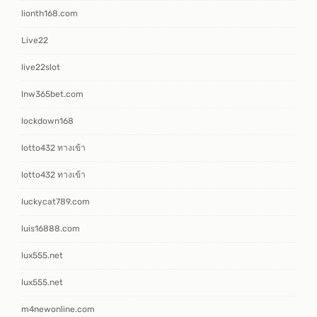
lionth168.com
Live22
live22slot
lnw365bet.com
lockdown168
lotto432 ทางเข้า
lotto432 ทางเข้า
luckycat789.com
luis16888.com
lux555.net
lux555.net
m4newonline.com