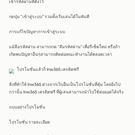
เข้ารหัสผ่านที่ตั้งไว้
กดปุ่ม “เข้าสู่ระบบ” รวมทั้งเริ่มเล่นได้ในทันที
การแก้ไขปัญหาการเข้าสู่ระบบ
แม้ลืมรหัสผ่าน สามารถกด “ลืมรหัสผ่าน” เพื่อรีเซ็ตใหม่ หรือถ้า
เกิดพบปัญหาอื่นๆสามารถติดต่อคณะทำงานได้ตลอดเวลา
โปรโมชั่นแล้วก็ lnw365 เครดิตฟรี
สิ่งที่ทำให้ lnw365 ต่างจากเว็บอื่นเป็นโปรโมชั่นที่คุ้ม โดยยิ่งไป
กว่านั้น lnw365 เครดิตฟรี ที่ผู้เล่นสามารถนำไปใช้ต่อยอดได้จริง
แบบอย่างโปรโมชั่น
โปรโมชั่น รายละเอียด