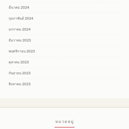
มีนาคม 2024
กุมภาพันธ์ 2024
มกราคม 2024
ธันวาคม 2023
พฤศจิกายน 2023
ตุลาคม 2023
กันยายน 2023
สิงหาคม 2023
หมวดหมู่