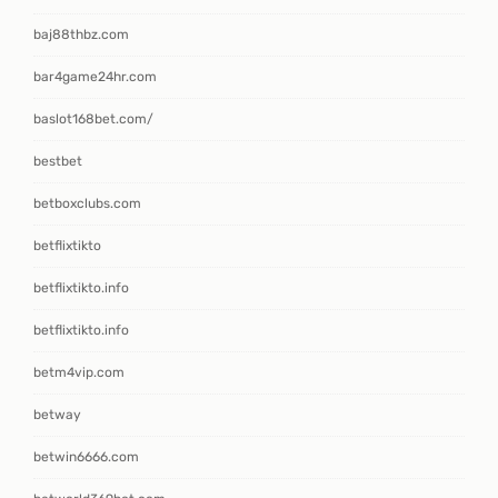
baj88thbz.com
bar4game24hr.com
baslot168bet.com/
bestbet
betboxclubs.com
betflixtikto
betflixtikto.info
betflixtikto.info
betm4vip.com
betway
betwin6666.com