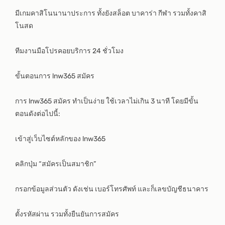
มีเกมคาสิโนนานาประการ ทั้งยังสล็อต บาคาร่า กีฬา รวมทั้งคาสิ
โนสด
ทีมงานมือโปรคอยบริการ 24 ชั่วโมง
ขั้นตอนการ lnw365 สมัคร
การ lnw365 สมัคร ทำเป็นง่าย ใช้เวลาไม่เกิน 3 นาที โดยมีขั้น
ตอนดังต่อไปนี้:
เข้าสู่เว็บไซต์หลักของ lnw365
คลิกปุ่ม “สมัครเป็นสมาชิก”
กรอกข้อมูลส่วนตัว ดังเช่น เบอร์โทรศัพท์ และก็เลขบัญชีธนาคาร
ตั้งรหัสผ่าน รวมทั้งยืนยันการสมัคร