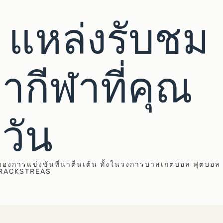
แหล่งรับชม
ากีฬาที่คุณ
งวัน
การแข่งขันที่น่าตื่นเต้น ทั้งในวงการบาสเกตบอล ฟุตบอล
ลกCRACKSTREAS