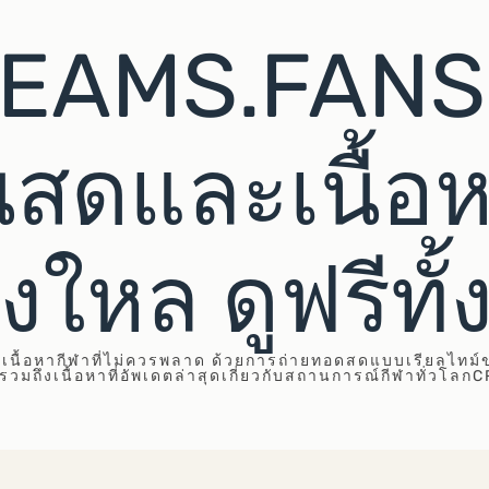
AMS.FANS 
สดและเนื้อห
ใหล ดูฟรีทั้
หากีฬาที่ไม่ควรพลาด ด้วยการถ่ายทอดสดแบบเรียลไทม์ของ
 รวมถึงเนื้อหาที่อัพเดตล่าสุดเกี่ยวกับสถานการณ์กีฬาทั่วโ