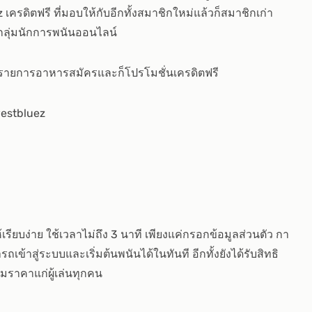
ครดิตฟรี ที่มอบให้กับอีกทั้งสมาชิกใหม่แล้วก็สมาชิกเก่า
ในกลุ่มนักการพนันออนไลน์
มีรายการอาหารสมัครและก็โปรโมชั่นเครดิตฟรี
estbluez
ียบง่าย ใช้เวลาไม่ถึง 3 นาที เพียงแค่กรอกข้อมูลส่วนตัว กา
ถเข้าสู่ระบบและเริ่มต้นพนันได้ในทันที อีกทั้งยังได้รับสิทธิ
มราคาแก่ผู้เล่นทุกคน