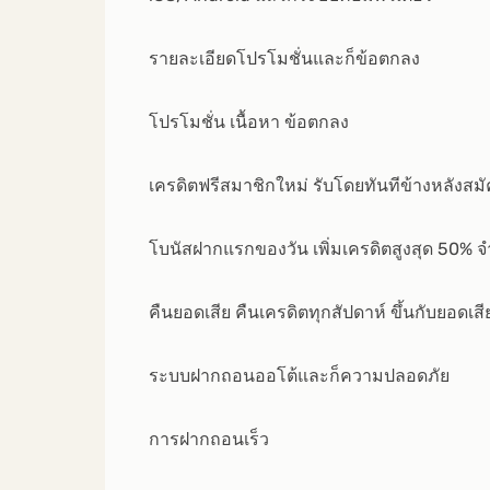
รายละเอียดโปรโมชั่นและก็ข้อตกลง
โปรโมชั่น เนื้อหา ข้อตกลง
เครดิตฟรีสมาชิกใหม่ รับโดยทันทีข้างหลังสม
โบนัสฝากแรกของวัน เพิ่มเครดิตสูงสุด 50% จำกั
คืนยอดเสีย คืนเครดิตทุกสัปดาห์ ขึ้นกับยอดเสีย
ระบบฝากถอนออโต้และก็ความปลอดภัย
การฝากถอนเร็ว