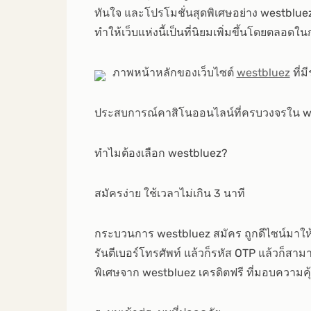
ทันใจ และโปรโมชั่นสุดพิเศษอย่าง westbluez เ
ทำให้เว็บแห่งนี้เป็นที่นิยมเพิ่มขึ้นโดยตลอด
ภาพหน้าหลักของเว็บไซต์
westbluez
ที่
ประสบการณ์คาสิโนออนไลน์ที่ครบวงจรใน w
ทำไมต้องเลือก westbluez?
สมัครง่าย ใช้เวลาไม่เกิน 3 นาที
กระบวนการ westbluez สมัคร ถูกดีไซน์มาให้เร
รันตีเบอร์โทรศัพท์ แล้วก็รหัส OTP แล้วก็สามาร
พิเศษจาก westbluez เครดิตฟรี ที่มอบความคุ้