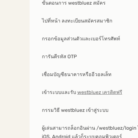
ขั้นตอนการ westbluez สมัคร
ไปที่หน้า ลงทะเบียนสมัครสมาชิก
กรอกข้อมูลส่วนตัวและเบอร์โทรศัพท์
การันตีรหัส OTP
เชื่อมบัญชีธนาคารหรืออีวอลเล็ท
เข้าระบบและรับ
westbluez เครดิตฟรี
กรรมวิธี westbluez เข้าสู่ระบบ
ผู้เล่นสามารถล็อกอินผ่าน /westbluez/login ไ
iOS, Android แล้วก็ระบบคอมพิวเตอร์