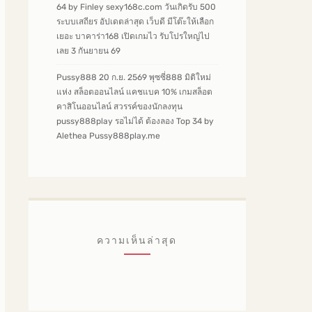
64 by Finley sexy168c.com วันเกิดรับ 500
ระบบเสถียร อัปเดตล่าสุด เว็บดี มีโต๊ะให้เลือก
เยอะ บาคาร่า168 เปิดเกมไว รับโปรใหญ่ไป
เลย 3 กันยายน 69
Pussy888 20 ก.ย. 2569 พุซซี่888 มิติใหม่
แห่ง สล็อตออนไลน์ แคชแบค 10% เกมสล็อต
คาสิโนออนไลน์ สวรรค์ของนักลงทุน
pussy888play รอไม่ได้ ต้องลอง Top 34 by
Alethea Pussy888play.me
ความเห็นล่าสุด