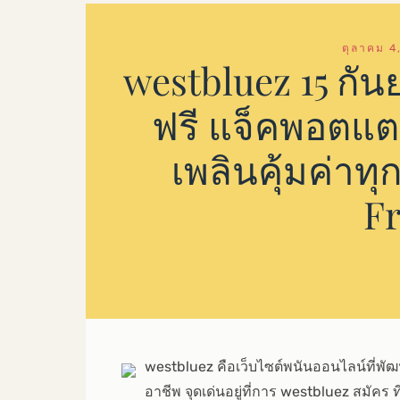
ตุลาคม 4
westbluez 15 กั
ฟรี แจ็คพอตแตก
เพลินคุ้มค่าทุก
Fr
westbluez คือเว็บไซต์พนันออนไลน์ที่พัฒนาข
อาชีพ จุดเด่นอยู่ที่การ westbluez สมัคร 