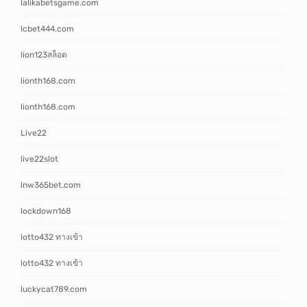
lalikabetsgame.com
lcbet444.com
lion123สล็อต
lionth168.com
lionth168.com
Live22
live22slot
lnw365bet.com
lockdown168
lotto432 ทางเข้า
lotto432 ทางเข้า
luckycat789.com