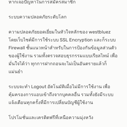
หากเจอปัญหาในการสมัครสมาชิก
ระบบความปลอดภัยระดับโลก
ความปลอดภัยยอดเยี่ยมในหัวใจหลักของ westbluez
โดยเว็บไซต์มีการใช้ระบบ SSL Encryption และก็ระบบ
Firewall ชั้นแนวหน้าสำหรับในการป้องกันข้อมูลส่วนตัว
ของผู้ใช้งาน รวมทั้งตรวจสอบธุรกรรมแบบเรียลไทม์ เพื่อ
มั่นใจได้ว่า ทุกการฝากถอนจะไม่เป็นอันตรายแล้วก็
แม่นยำ
ระบบจะทำ Logout อัตโนมัติเมื่อไม่มีการใช้งาน เพื่อ
คุ้มครองการแอบเข้าถึงจากบุคคลอื่น รวมทั้งยังมีระบบ
แจ้งเตือนทุกครั้งที่มีการเปลี่ยนบัญชีผู้ใช้งาน
โปรโมชั่นและเครดิตฟรีที่เหนือความมุ่งหวัง