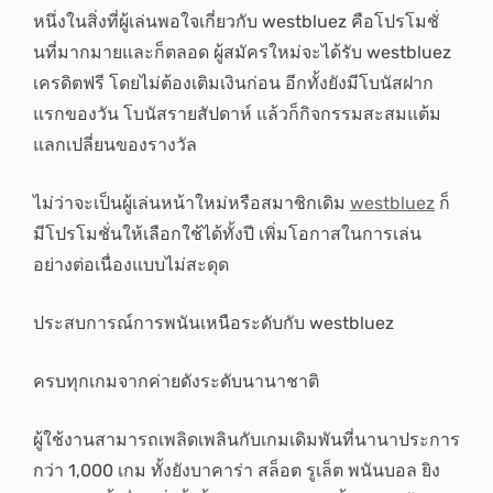
หนึ่งในสิ่งที่ผู้เล่นพอใจเกี่ยวกับ westbluez คือโปรโมชั่
นที่มากมายและก็ตลอด ผู้สมัครใหม่จะได้รับ westbluez
เครดิตฟรี โดยไม่ต้องเติมเงินก่อน อีกทั้งยังมีโบนัสฝาก
แรกของวัน โบนัสรายสัปดาห์ แล้วก็กิจกรรมสะสมแต้ม
แลกเปลี่ยนของรางวัล
ไม่ว่าจะเป็นผู้เล่นหน้าใหม่หรือสมาชิกเดิม
westbluez
ก็
มีโปรโมชั่นให้เลือกใช้ได้ทั้งปี เพิ่มโอกาสในการเล่น
อย่างต่อเนื่องแบบไม่สะดุด
ประสบการณ์การพนันเหนือระดับกับ westbluez
ครบทุกเกมจากค่ายดังระดับนานาชาติ
ผู้ใช้งานสามารถเพลิดเพลินกับเกมเดิมพันที่นานาประการ
กว่า 1,000 เกม ทั้งยังบาคาร่า สล็อต รูเล็ต พนันบอล ยิง