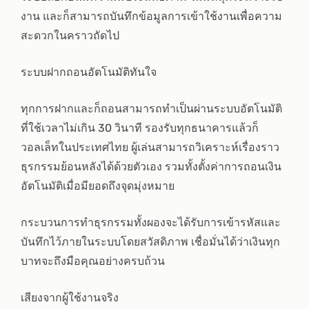
งาน และก็สามารถบันทึกข้อมูลการเข้าใช้งานเพื่อความ
สะดวกในคราวถัดไป
ระบบฝากถอนอัตโนมัติทันใจ
ทุกการฝากและก็ถอนสามารถทำเป็นผ่านระบบอัตโนมัติ
ที่ใช้เวลาไม่เกิน 30 วินาที รองรับทุกธนาคารแล้วก็
วอลเล็ทในประเทศไทย ผู้เล่นสามารถวิเคราะห์เรื่องราว
ธุรกรรมย้อนหลังได้ด้วยตัวเอง รวมทั้งตั้งค่าการถอนเงิน
อัตโนมัติเมื่อมียอดถึงจุดมุ่งหมาย
กระบวนการทำธุรกรรมทั้งผองจะได้รับการเข้ารหัสและ
บันทึกไว้ภายในระบบโดยสวัสดิภาพ เชื่อมั่นได้ว่าเงินทุก
บาทจะถึงมือคุณอย่างครบถ้วน
เสียงจากผู้ใช้งานจริง