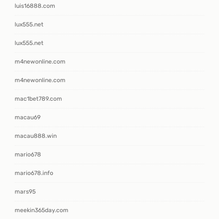
luis16888.com
lux555.net
lux555.net
m4newonline.com
m4newonline.com
mac1bet789.com
macau69
macau888.win
mario678
mario678.info
mars95
meekin365day.com