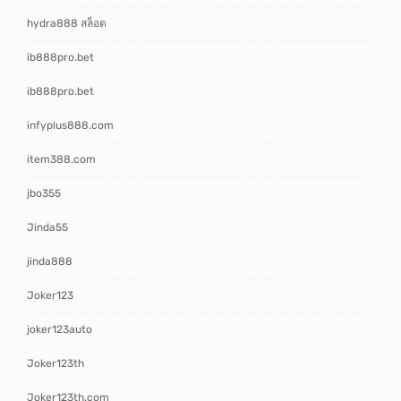
hydra888 สล็อต
ib888pro.bet
ib888pro.bet
infyplus888.com
item388.com
jbo355
Jinda55
jinda888
Joker123
joker123auto
Joker123th
Joker123th.com