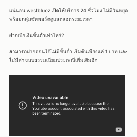
แน่นอน westbluez เปิดให้บริการ 24 ชั่วโมง ไม่มีวันหยุด
พร้อมกลุ่มซัพพอร์ตดูแลตลอดระยะเวลา
ฝากเบิกเงินขั้นต่ำเท่าไหร่?
สามารถฝากถอนได้ไม่มีขั้นต่ำ เริ่มต้นเพียงแค่ 1 บาท และ
ไม่มีค่าขนบธรรมเนียมประเพณีเพิ่มเติมอีก