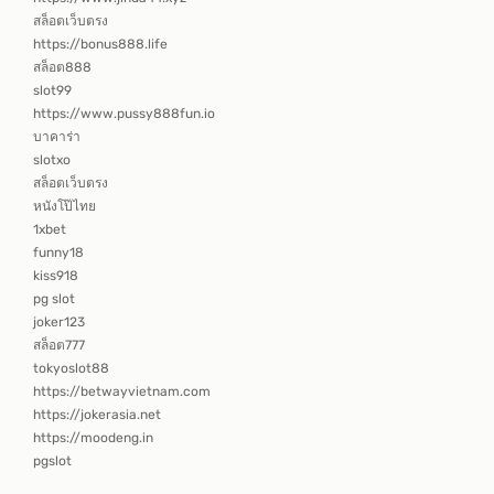
สล็อตเว็บตรง
https://bonus888.life
สล็อต888
slot99
https://www.pussy888fun.io
บาคาร่า
slotxo
สล็อตเว็บตรง
หนังโป๊ไทย
1xbet
funny18
kiss918
pg slot
joker123
สล็อต777
tokyoslot88
https://betwayvietnam.com
https://jokerasia.net
https://moodeng.in
pgslot