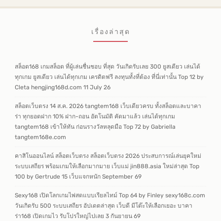
เรื่องล่าสุด
สล็อต168 เกมสล็อต ที่ผู้เล่นชื่นชอบ ที่สุด วันเกิดรับเลย 300 ยูสเดียว เล่นได้
ทุกเกม ยูสเดียว เล่นได้ทุกเกม เครดิตฟรี ลงทุนทั้งที่ต้อง ที่นี่เท่านั้น Top 12 by
Cleta hengjing168d.com 11 July 26
สล็อตเว็บตรง 14 ส.ค. 2026 tangtem168 เว็บเดียวครบ ทั้งสล็อตและบาคา
ร่า ทุกยอดฝาก 10% ฝาก-ถอน อัตโนมัติ คัดมาแล้ว เล่นได้ทุกเกม
tangtem168 เข้าให้ทัน ก่อนรางวัลหลุดมือ Top 72 by Gabriella
tangtem168e.com
คาสิโนออนไลน์ สล็อตเว็บตรง สล็อตเว็บตรง 2026 ประสบการณ์เล่นยุคใหม่
ระบบเสถียร พร้อมเกมให้เลือกมากมาย เว็บแม่ jin888.asia ใหม่ล่าสุด Top
100 by Gertrude 15 เว็บแจกหนัก September 69
Sexy168 เปิดโลกเกมไพ่สดแบบเรียลไทม์ Top 64 by Finley sexy168c.com
วันเกิดรับ 500 ระบบเสถียร อัปเดตล่าสุด เว็บดี มีโต๊ะให้เลือกเยอะ บาคา
ร่า168 เปิดเกมไว รับโปรใหญ่ไปเลย 3 กันยายน 69