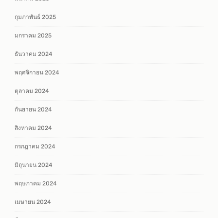
กุมภาพันธ์ 2025
มกราคม 2025
ธันวาคม 2024
พฤศจิกายน 2024
ตุลาคม 2024
กันยายน 2024
สิงหาคม 2024
กรกฎาคม 2024
มิถุนายน 2024
พฤษภาคม 2024
เมษายน 2024