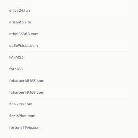
enjoy24.fun
erisauto.site
etbet16888.com
eu369clubs.com
FAFA123
faro168
fcharoenkit168.com
fcharoenkit168.com
finnivips.com
fizz169bet.com
fortune99vip.com