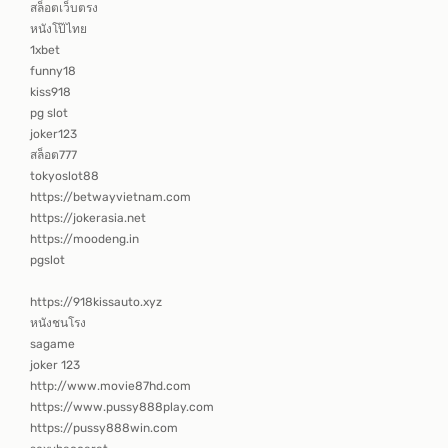
สล็อตเว็บตรง
หนังโป๊ไทย
1xbet
funny18
kiss918
pg slot
joker123
สล็อต777
tokyoslot88
https://betwayvietnam.com
https://jokerasia.net
https://moodeng.in
pgslot
https://918kissauto.xyz
หนังชนโรง
sagame
joker 123
http://www.movie87hd.com
https://www.pussy888play.com
https://pussy888win.com