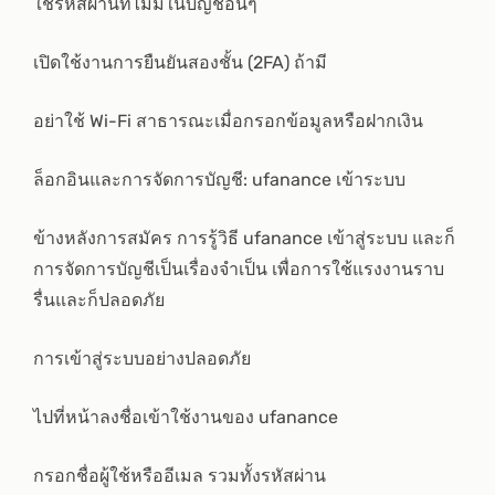
ใช้รหัสผ่านที่ไม่มีในบัญชีอื่นๆ
เปิดใช้งานการยืนยันสองชั้น (2FA) ถ้ามี
อย่าใช้ Wi-Fi สาธารณะเมื่อกรอกข้อมูลหรือฝากเงิน
ล็อกอินและการจัดการบัญชี: ufanance เข้าระบบ
ข้างหลังการสมัคร การรู้วิธี ufanance เข้าสู่ระบบ และก็
การจัดการบัญชีเป็นเรื่องจำเป็น เพื่อการใช้แรงงานราบ
รื่นและก็ปลอดภัย
การเข้าสู่ระบบอย่างปลอดภัย
ไปที่หน้าลงชื่อเข้าใช้งานของ ufanance
กรอกชื่อผู้ใช้หรืออีเมล รวมทั้งรหัสผ่าน