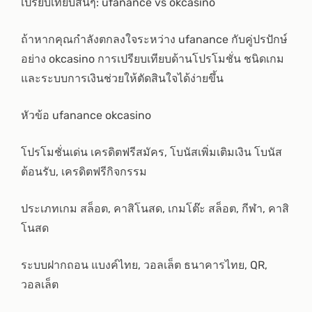
เปรียบเทียบสั้นๆ: ufanance vs okcasino
ถ้าหากคุณกำลังตกลงใจระหว่าง ufanance กับคู่ปรปักษ์
อย่าง okcasino การเปรียบเทียบด้านโปรโมชั่น ชนิดเกม
และระบบการเงินช่วยให้ตัดสินใจได้ง่ายขึ้น
หัวข้อ ufanance okcasino
โปรโมชั่นเด่น เครดิตฟรีสมัคร, โบนัสเพิ่มเติมเงิน โบนัส
ต้อนรับ, เครดิตฟรีกิจกรรม
ประเภทเกม สล็อต, คาสิโนสด, เกมโต๊ะ สล็อต, กีฬา, คาสิ
โนสด
ระบบฝากถอน แบงค์ไทย, วอลเล็ต ธนาคารไทย, QR,
วอลเล็ต