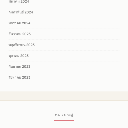
มีนาคม 2024
กุมภาพันธ์ 2024
มกราคม 2024
ธันวาคม 2023
พฤศจิกายน 2023
ตุลาคม 2023
กันยายน 2023
สิงหาคม 2023
หมวดหมู่