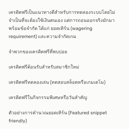
เครดิตฟรีเป็นแนวทางดีสำหรับการทดลองระบบโดยไม่
จำเป็นที่จะต้องใช้เงินตนเอง แต่การถอนออกจริงมักมา
พร้อมข้อจำกัด ได้แก่ ยอดเทิร์น (wagering
requirement) และความจำกัดเกม
จำพวกของเครดิตฟรีที่พบบ่อย
เครดิตฟรีต้อนรับสำหรับสมาชิกใหม่
เครดิตฟรีทดลองเล่น (ทดสอบสล็อตหรือเกมเดโม)
เครดิตฟรีในกิจกรรมพิเศษหรือวันสำคัญ
ตัวอย่างการคำนวณยอดเทิร์น (Featured snippet
friendly)