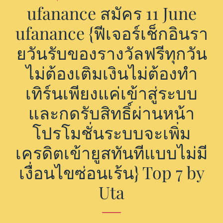
ufanance สมัคร 11 June
ufanance {ฟีเจอร์เช็กอินรา
ยวันรับของรางวัลฟรีทุกวัน
ไม่ต้องเติมเงินไม่ต้องทำ
เทิร์นเพียงแค่เข้าสู่ระบบ
และกดรับสิทธิ์ผ่านหน้า
โปรโมชั่นระบบจะเพิ่ม
เครดิตเข้ายูสทันทีแบบไม่มี
เงื่อนไขซ่อนเร้น} Top 7 by
Uta