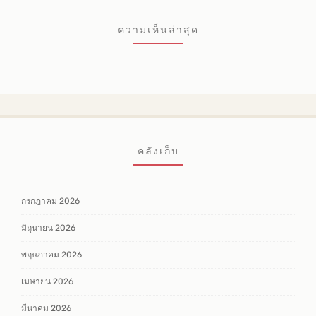
ความเห็นล่าสุด
คลังเก็บ
กรกฎาคม 2026
มิถุนายน 2026
พฤษภาคม 2026
เมษายน 2026
มีนาคม 2026