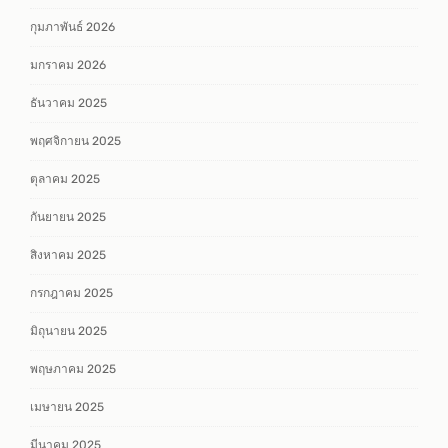
กุมภาพันธ์ 2026
มกราคม 2026
ธันวาคม 2025
พฤศจิกายน 2025
ตุลาคม 2025
กันยายน 2025
สิงหาคม 2025
กรกฎาคม 2025
มิถุนายน 2025
พฤษภาคม 2025
เมษายน 2025
มีนาคม 2025