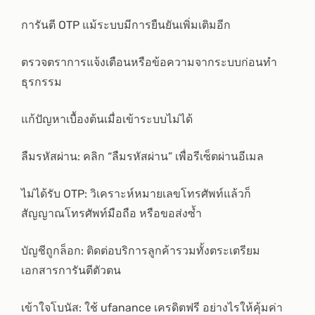
การันตี OTP แม้ระบบมีการยืนยันเพิ่มเติมอีก
ตรวจตราการแจ้งเตือนหรือข้อความจากระบบก่อนทำ
ธุรกรรม
แก้ปัญหาเบื้องต้นเมื่อเข้าระบบไม่ได้
ลืมรหัสผ่าน: คลิก “ลืมรหัสผ่าน” เพื่อรีเซ็ตผ่านอีเมล
ไม่ได้รับ OTP: วิเคราะห์หมายเลขโทรศัพท์แล้วก็
สัญญาณโทรศัพท์มือถือ หรือขอส่งซ้ำ
บัญชีถูกล็อก: ติดต่อบริการลูกค้ารวมทั้งตระเตรียม
เอกสารการันตีตัวตน
เข้าใจโบนัส: ใช้ ufanance เครดิตฟรี อย่างไรให้คุ้มค่า