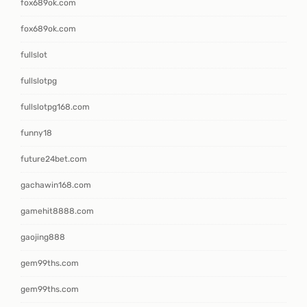
fox689ok.com
fox689ok.com
fullslot
fullslotpg
fullslotpg168.com
funny18
future24bet.com
gachawin168.com
gamehit8888.com
gaojing888
gem99ths.com
gem99ths.com