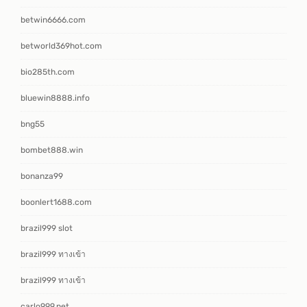
betwin6666.com
betworld369hot.com
bio285th.com
bluewin8888.info
bng55
bombet888.win
bonanza99
boonlert1688.com
brazil999 slot
brazil999 ทางเข้า
brazil999 ทางเข้า
carlo999.net