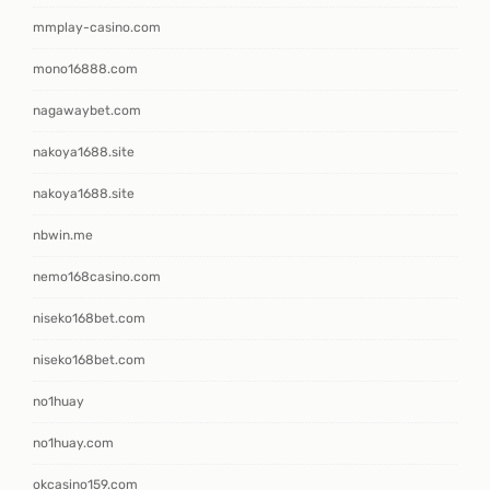
mmplay-casino.com
mono16888.com
nagawaybet.com
nakoya1688.site
nakoya1688.site
nbwin.me
nemo168casino.com
niseko168bet.com
niseko168bet.com
no1huay
no1huay.com
okcasino159.com