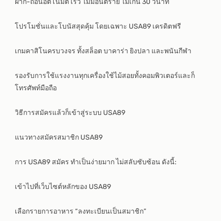
ฝาก-ถอนอัตโนมัติ เร็ว ไม่มีอันตราย ไม่เกิน 30 วินาที
โปรโมชั่นและโบนัสสุดคุ้ม โดยเฉพาะ USA89 เครดิตฟรี
เกมคาสิโนครบวงจร ทั้งสล็อต บาคาร่า ยิงปลา และพนันกีฬา
รองรับการใช้แรงงานทุกเครื่องใช้ไม้สอยทั้งคอมพิวเตอร์และก็
โทรศัพท์มือถือ
วิธีการสมัครแล้วก็เข้าสู่ระบบ USA89
แนวทางสมัครสมาชิก USA89
การ USA89 สมัคร ทำเป็นง่ายมาก ไม่สลับซับซ้อน ดังนี้:
เข้าไปที่เว็บไซต์หลักของ USA89
เลือกรายการอาหาร “ลงทะเบียนเป็นสมาชิก”