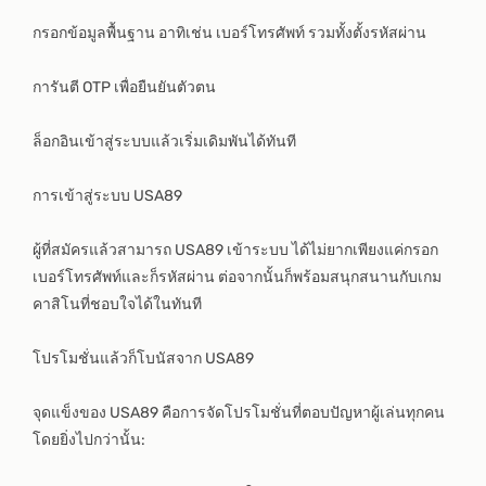
กรอกข้อมูลพื้นฐาน อาทิเช่น เบอร์โทรศัพท์ รวมทั้งตั้งรหัสผ่าน
การันตี OTP เพื่อยืนยันตัวตน
ล็อกอินเข้าสู่ระบบแล้วเริ่มเดิมพันได้ทันที
การเข้าสู่ระบบ USA89
ผู้ที่สมัครแล้วสามารถ USA89 เข้าระบบ ได้ไม่ยากเพียงแค่กรอก
เบอร์โทรศัพท์และก็รหัสผ่าน ต่อจากนั้นก็พร้อมสนุกสนานกับเกม
คาสิโนที่ชอบใจได้ในทันที
โปรโมชั่นแล้วก็โบนัสจาก USA89
จุดแข็งของ USA89 คือการจัดโปรโมชั่นที่ตอบปัญหาผู้เล่นทุกคน
โดยยิ่งไปกว่านั้น: