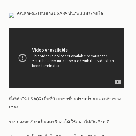
คุณลักษณะเด่นของ USA89 ที่นักพนันประทับใจ
สิ่งที่ทำให้ USA89 เป็นที่นิยมมากขึ้นอย่างสม่ำเสมอ ยกตัวอย่าง
เช่น:
ระบบลงทะเบียนเป็นสมาชิกออโต้ ใช้เวลาไม่เกิน 3 นาที