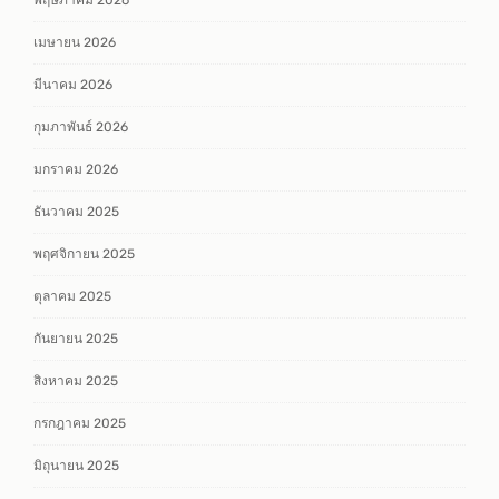
เมษายน 2026
มีนาคม 2026
กุมภาพันธ์ 2026
มกราคม 2026
ธันวาคม 2025
พฤศจิกายน 2025
ตุลาคม 2025
กันยายน 2025
สิงหาคม 2025
กรกฎาคม 2025
มิถุนายน 2025