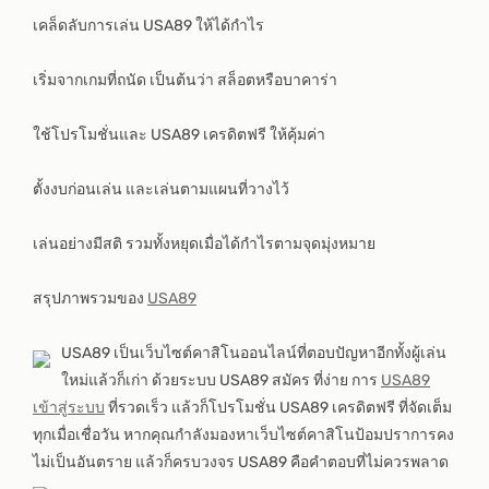
เคล็ดลับการเล่น USA89 ให้ได้กำไร
เริ่มจากเกมที่ถนัด เป็นต้นว่า สล็อตหรือบาคาร่า
ใช้โปรโมชั่นและ USA89 เครดิตฟรี ให้คุ้มค่า
ตั้งงบก่อนเล่น และเล่นตามแผนที่วางไว้
เล่นอย่างมีสติ รวมทั้งหยุดเมื่อได้กำไรตามจุดมุ่งหมาย
สรุปภาพรวมของ
USA89
USA89 เป็นเว็บไซต์คาสิโนออนไลน์ที่ตอบปัญหาอีกทั้งผู้เล่น
ใหม่แล้วก็เก่า ด้วยระบบ USA89 สมัคร ที่ง่าย การ
USA89
เข้าสู่ระบบ
ที่รวดเร็ว แล้วก็โปรโมชั่น USA89 เครดิตฟรี ที่จัดเต็ม
ทุกเมื่อเชื่อวัน หากคุณกำลังมองหาเว็บไซต์คาสิโนป้อมปราการคง
ไม่เป็นอันตราย แล้วก็ครบวงจร USA89 คือคำตอบที่ไม่ควรพลาด