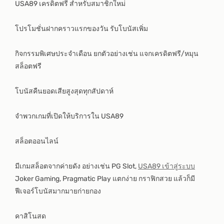
USA89 เครดิตฟรี สำหรับสมาชิกใหม่
โปรโมชั่นฝากคราวแรกของวัน รับโบนัสเพิ่ม
กิจกรรมพิเศษประจำเดือน ยกตัวอย่างเช่น แจกเครดิตฟรี/หมุน
สล็อตฟรี
โบนัสคืนยอดเสียสูงสุดทุกสัปดาห์
จำพวกเกมที่เปิดให้บริการใน USA89
สล็อตออนไลน์
มีเกมสล็อตจากค่ายดัง อย่างเช่น PG Slot,
USA89 เข้าสู่ระบบ
Joker Gaming, Pragmatic Play แตกง่าย กราฟิกสวย แล้วก็มี
ฟีเจอร์โบนัสมากมายก่ายกอง
คาสิโนสด