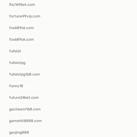
fizz169bet.com
fortune99vip.com
fox689ok.com
fox689ok.com
fullslot
fullslotpg
fullslotpg168.com
funny18
future24bet.com
gachawin168.com
gamehit8888.com
gaojing888