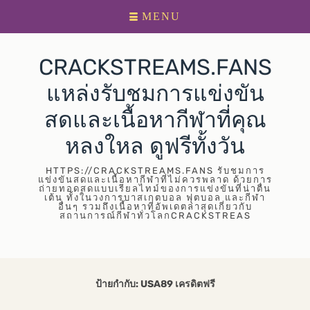
Primary
Skip
MENU
menu
to
content
CRACKSTREAMS.FANS
แหล่งรับชมการแข่งขัน
สดและเนื้อหากีฬาที่คุณ
หลงใหล ดูฟรีทั้งวัน
HTTPS://CRACKSTREAMS.FANS รับชมการ
แข่งขันสดและเนื้อหากีฬาที่ไม่ควรพลาด ด้วยการ
ถ่ายทอดสดแบบเรียลไทม์ของการแข่งขันที่น่าตื่น
เต้น ทั้งในวงการบาสเกตบอล ฟุตบอล และกีฬา
อื่นๆ รวมถึงเนื้อหาที่อัพเดตล่าสุดเกี่ยวกับ
สถานการณ์กีฬาทั่วโลกCRACKSTREAS
ป้ายกำกับ:
USA89 เครดิตฟรี