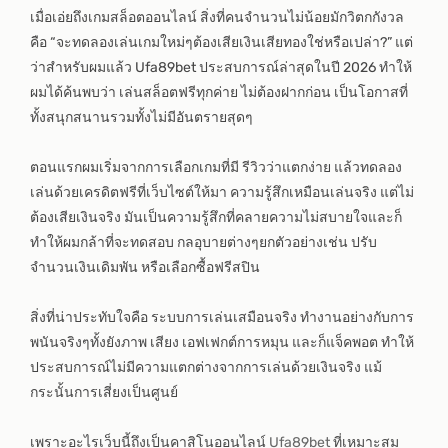
เมื่อเอ่ยถึงเกมสล็อตออนไลน์ สิ่งที่คนจำนวนไม่น้อยมักวิตกกังวล
คือ “จะทดลองเล่นเกมใหม่ๆต้องเสียเงินเสียทองใช่หรือเปล่า?” แต่
ว่าสำหรับผมแล้ว Ufa89bet ประสบการณ์ล่าสุดในปี 2026 ทำให้
ผมได้ค้นพบว่า เล่นสล็อตฟรีทุกค่าย ไม่ต้องฝากก่อน เป็นโอกาสที่
ทั้งสนุกสนานรวมทั้งไม่มีอันตรายสุดๆ
ตอนแรกผมเริ่มจากการเลือกเกมที่มี รีวิวว่าแตกง่าย แล้วทดลอง
เล่นด้วยเครดิตฟรีที่เว็บไซต์ให้มา ความรู้สึกเหมือนเล่นจริง แต่ไม่
ต้องเสียเงินจริง มันเป็นความรู้สึกที่คลายความไม่สบายใจและก็
ทำให้ผมกล้าที่จะทดสอบ กลอุบายต่างๆยกตัวอย่างเช่น ปรับ
จำนวนเงินเดิมพัน หรือเลือกซื้อฟรีสปิน
สิ่งที่น่าประทับใจคือ ระบบการเล่นเสมือนจริง ทำงานอย่างกับการ
พนันจริงๆทั้งยังภาพ เสียง เอฟเฟกต์การหมุน และก็แจ็คพอต ทำให้
ประสบการณ์ไม่มีความแตกต่างจากการเล่นด้วยเงินจริง แม้
กระนั้นการเสี่ยงเป็นศูนย์
เพราะอะไรเว็บนี้ถึงเป็นคาสิโนออนไลน์
Ufa89bet
ที่เหมาะสม