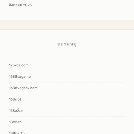
สิงหาคม 2023
หมวดหมู่
123xos.com
1688sagame
1688vegasx.com
168slot
168สล็อต
188bet
188betth