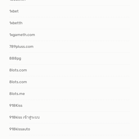
1xbet
1xbetth
1xgameth.com
789pluss.com
888pg
8lots.com
8lots.com
8lots.me
918Kiss
918kiss เข้าสู่ระบบ
918kissauto