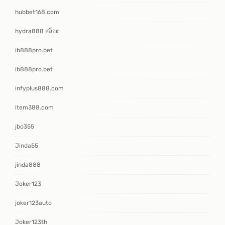
hubbet168.com
hydra888 สล็อต
ib888pro.bet
ib888pro.bet
infyplus888.com
item388.com
jbo355
Jinda55
jinda888
Joker123
joker123auto
Joker123th