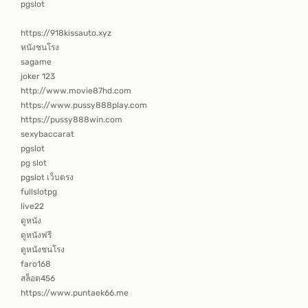
pgslot
https://918kissauto.xyz
หนังชนโรง
sagame
joker 123
http://www.movie87hd.com
https://www.pussy888play.com
https://pussy888win.com
sexybaccarat
pgslot
pg slot
pgslot เว็บตรง
fullslotpg
live22
ดูหนัง
ดูหนังฟรี
ดูหนังชนโรง
faro168
สล็อต456
https://www.puntaek66.me