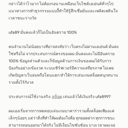
กล่าวได้ว่าไวมาก ไม่ต้องรอนานเหมือนเว็บไซต์เอเย่นต์ทั่วๆไป
แนวทางการทำธุรกรรมแบบงี้ทำให้รู้สึกเชื่อมั่นและเพลิดเพลินใจ
เวลาชนะรางวัล
ufa89 มั่นคงแล้วก็ไม่เป็นอันตราย 100%
คนจำนวนไม่น้อยบางทีอาจสงสัยว่า เว็บตรงไม่ผ่านเอเย่นต์ มั่นคง
ใช่หรือไม่ จากประสบการณ์ตรงของผม มั่นคงและไม่มีอันตราย
100% ข้อมูลส่วนตัวและก็ข้อมูลด้านการเงินของผมได้รับการ
ป้องกันอย่างเข้มงวด ระบบเซิร์ฟเวอร์มีความเสถียรภาพ ไม่เคย
เกิดปัญหาเว็บล่มหรือโดนแฮก ทำให้การเล่นเกมสล็อตสนุกสนาน
รวมทั้งไร้กังวล
ประสบการณ์ใช้งานจริง:
สล็อต
เล่นแล้วได้เงินจริง ufa8997
ผมเองเริ่มจากการทดสอบเล่นเกมบาคาร่ารวมทั้งสล็อตเพียงแค่
เล็กๆน้อยๆ แต่ว่าสิ่งที่ทำให้ผมต้องใจคือ ทุกยอดฝาก ทุกการชนะ
สามารถถอนออกมาได้จริง ไม่มีเงื่อนไขซับซ้อน บางเวลาผมเจอ