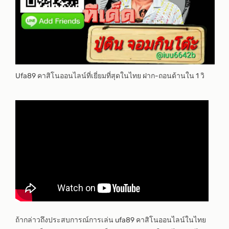
Ufa89 คาสิโนออนไลน์ที่เยี่ยมที่สุดในไทย ฝาก-ถอนด้านใน 1 วิ
ถ้ากล่าวถึงประสบการณ์การเล่น ufa89 คาสิโนออนไลน์ในไทย