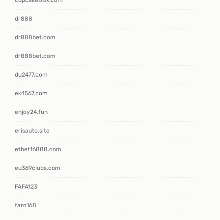
dr888
dr888bet.com
dr888bet.com
du2477.com
ek4567.com
enjoy24.fun
erisauto.site
etbet16888.com
eu369clubs.com
FAFA123
faro168