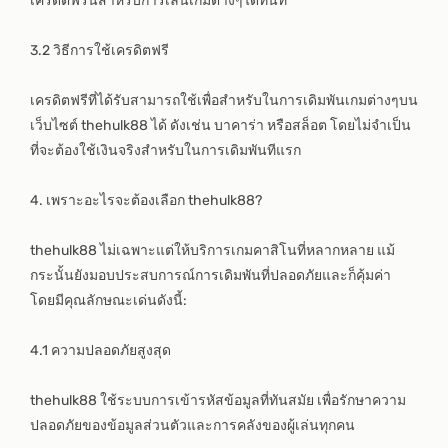
เครดิตฟรีนี้สำหรับการเล่นเกมต่างๆได้ทันที
3.2 วิธีการใช้เครดิตฟรี
เครดิตฟรีที่ได้รับสามารถใช้เพื่อสำหรับในการเดิมพันเกมต่างๆบน
เว็บไซต์ thehulk88 ได้ ดังเช่น บาคาร่า หรือสล็อต โดยไม่จำเป็น
ที่จะต้องใช้เงินจริงสำหรับในการเดิมพันทีแรก
4. เพราะอะไรจะต้องเลือก thehulk88?
thehulk88 ไม่เฉพาะแต่ให้บริการเกมคาสิโนที่หลากหลาย แม้
กระนั้นยังมอบประสบการณ์การเดิมพันที่ปลอดภัยและก็คุ้มค่า
โดยมีคุณลักษณะเด่นดังนี้:
4.1 ความปลอดภัยสูงสุด
thehulk88 ใช้ระบบการเข้ารหัสข้อมูลที่ทันสมัย เพื่อรักษาความ
ปลอดภัยของข้อมูลส่วนตัวและการคลังของผู้เล่นทุกคน