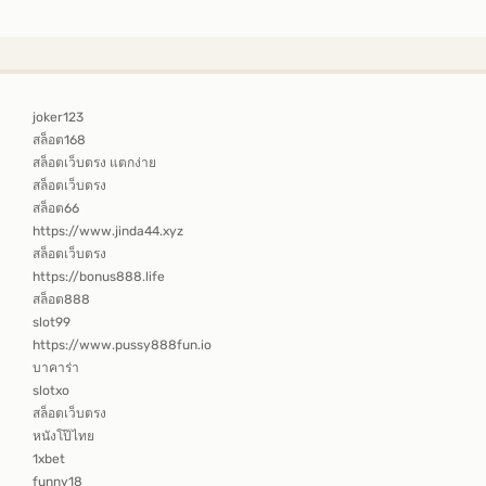
joker123
สล็อต168
สล็อตเว็บตรง แตกง่าย
สล็อตเว็บตรง
สล็อต66
https://www.jinda44.xyz
สล็อตเว็บตรง
https://bonus888.life
สล็อต888
slot99
https://www.pussy888fun.io
บาคาร่า
slotxo
สล็อตเว็บตรง
หนังโป๊ไทย
1xbet
funny18