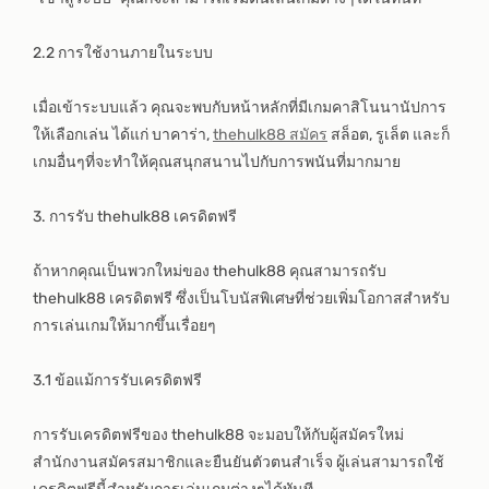
2.2 การใช้งานภายในระบบ
เมื่อเข้าระบบแล้ว คุณจะพบกับหน้าหลักที่มีเกมคาสิโนนานัปการ
ให้เลือกเล่น ได้แก่ บาคาร่า,
thehulk88 สมัคร
สล็อต, รูเล็ต และก็
เกมอื่นๆที่จะทำให้คุณสนุกสนานไปกับการพนันที่มากมาย
3. การรับ thehulk88 เครดิตฟรี
ถ้าหากคุณเป็นพวกใหม่ของ thehulk88 คุณสามารถรับ
thehulk88 เครดิตฟรี ซึ่งเป็นโบนัสพิเศษที่ช่วยเพิ่มโอกาสสำหรับ
การเล่นเกมให้มากขึ้นเรื่อยๆ
3.1 ข้อแม้การรับเครดิตฟรี
การรับเครดิตฟรีของ thehulk88 จะมอบให้กับผู้สมัครใหม่
สำนักงานสมัครสมาชิกและยืนยันตัวตนสำเร็จ ผู้เล่นสามารถใช้