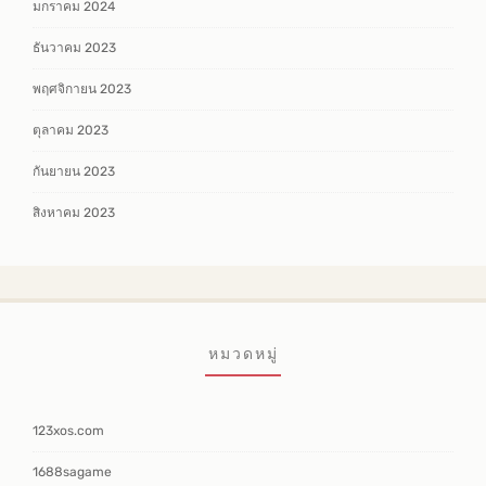
มกราคม 2024
ธันวาคม 2023
พฤศจิกายน 2023
ตุลาคม 2023
กันยายน 2023
สิงหาคม 2023
หมวดหมู่
123xos.com
1688sagame