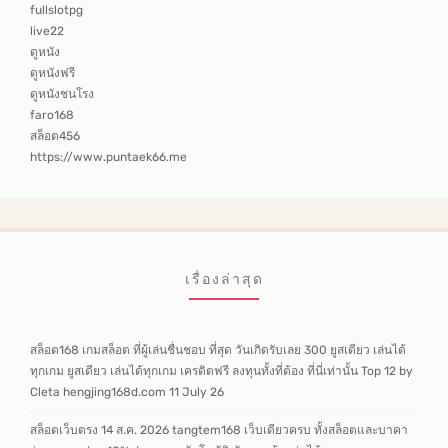
fullslotpg
live22
ดูหนัง
ดูหนังฟรี
ดูหนังชนโรง
faro168
สล็อต456
https://www.puntaek66.me
เรื่องล่าสุด
สล็อต168 เกมสล็อต ที่ผู้เล่นชื่นชอบ ที่สุด วันเกิดรับเลย 300 ยูสเดียว เล่นได้
ทุกเกม ยูสเดียว เล่นได้ทุกเกม เครดิตฟรี ลงทุนทั้งที่ต้อง ที่นี่เท่านั้น Top 12 by
Cleta hengjing168d.com 11 July 26
สล็อตเว็บตรง 14 ส.ค. 2026 tangtem168 เว็บเดียวครบ ทั้งสล็อตและบาคา