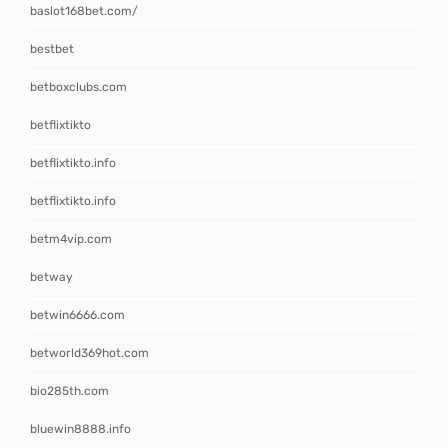
baslot168bet.com/
bestbet
betboxclubs.com
betflixtikto
betflixtikto.info
betflixtikto.info
betm4vip.com
betway
betwin6666.com
betworld369hot.com
bio285th.com
bluewin8888.info