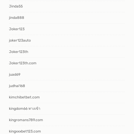
Jinda55
jinda888
Joker123
joker123auto
Joker123th
Joker123th.com
juad69
judhai168
kimchibetbet.com
kingdom66 ทางเข้า
kingromans789.com
kingxxxbet123.com