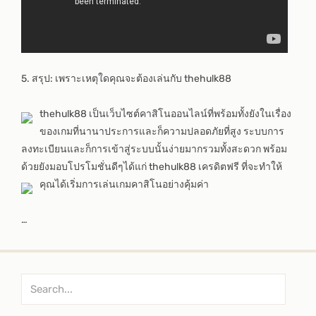
5. สรุป: เพราะเหตุใดคุณจะต้องเล่นกับ thehulk88
thehulk88 เป็นเว็บไซต์คาสิโนออนไลน์ที่พร้อมทั้งยังในเรื่อง
ของเกมที่นานาประการและก็ความปลอดภัยที่สูง ระบบการ
ลงทะเบียนและก็การเข้าสู่ระบบนั้นง่ายมากรวมทั้งสะดวก พร้อม
ด้วยยังมอบโปรโมชั่นดีๆได้แก่ thehulk88 เครดิตฟรี ที่จะทำให้
คุณได้เริ่มการเล่นเกมคาสิโนอย่างคุ้มค่า
…
Search
for: