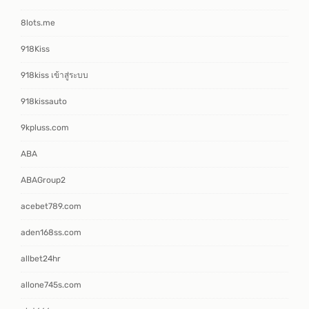
8lots.me
918Kiss
918kiss เข้าสู่ระบบ
918kissauto
9kpluss.com
ABA
ABAGroup2
acebet789.com
aden168ss.com
allbet24hr
allone745s.com