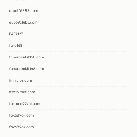
etbet16888.com
eu369clubs.com
FAFA123
faro168
fcharoenkit168.com
fcharoenkit168.com
finnivips.com
fizz169bet.com
fortune99vip.com
fox689ok.com
fox689ok.com