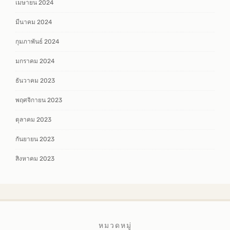
เมษายน 2024
มีนาคม 2024
กุมภาพันธ์ 2024
มกราคม 2024
ธันวาคม 2023
พฤศจิกายน 2023
ตุลาคม 2023
กันยายน 2023
สิงหาคม 2023
หมวดหมู่