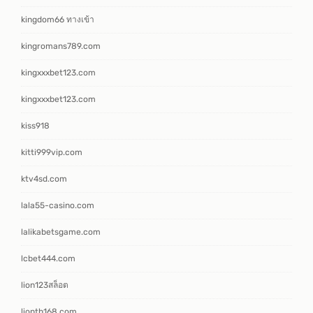
kingdom66 ทางเข้า
kingromans789.com
kingxxxbet123.com
kingxxxbet123.com
kiss918
kitti999vip.com
ktv4sd.com
lala55-casino.com
lalikabetsgame.com
lcbet444.com
lion123สล็อต
lionth168.com