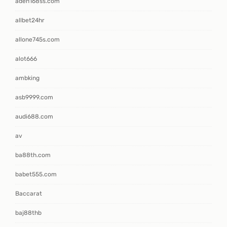
aden168ss.com
allbet24hr
allone745s.com
alot666
ambking
asb9999.com
audi688.com
av
ba88th.com
babet555.com
Baccarat
baj88thb