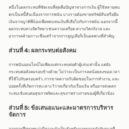
หนึ่งในผลกระทบที่ชัดเจนที่สุดคือปัญหาทางการเงิน ผู้ใช้หลายคน
ตกเป็นหนี้สินเนื่องจากการพนัน บางรายต้องขายทรัพย์สินหรือยืม
เงินจากญาติพี่น้องเพื่อทดแทนเงินที่เสียไปกับการพนัน นอกจากนี้
ผลกระทบทางจิตวิทยาเช่นความเครียด ความวิตกกังวล และ
อาการคล้ายภาวะซึมเศร้าจากการสูญเสียก็เป็นผลพวงที่สำคัญ
ส่วนที่ 4: ผลกระทบต่อสังคม
การพนันออนไลน์ไม่เพียงแต่กระทบต่อตัวผู้เล่นเท่านั้น แต่ยัง
กระทบต่อสังคมรอบข้างด้วย; ไม่ว่าจะเป็นการลดน้อยลงของเวลา
ที่ใช้ไปกับครอบครัว, การขาดความรับผิดชอบในการทำงาน, และ
บ่อยครั้งที่เกิดการทะเลาะวิวาทเกี่ยวกับเรื่องเงิน หรืออาจส่งผลก
ระทบเชิงลบต่อสุขภาพจิตและสุขภาพร่างกายของผู้ที่เกี่ยวข้อง
ส่วนที่ 5: ข้อเสนอแนะและมาตรการบริหาร
จัดการ
จากการศึกษาพบว่ามีความจำเป็นสำหรับมาตรการกำกับดูแลที่