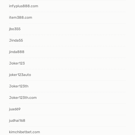
infyplus888.com
item388.com
jbo355
Jinda55
jinda888
Joker123
joker123auto
Joker123th
Joker123th.com
juad69
judhai168
kimchibetbet.com