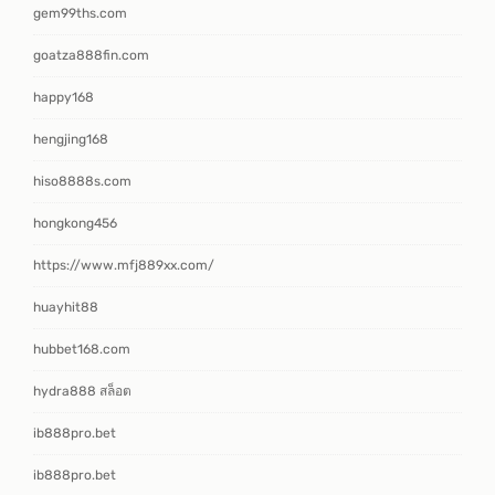
gem99ths.com
goatza888fin.com
happy168
hengjing168
hiso8888s.com
hongkong456
https://www.mfj889xx.com/
huayhit88
hubbet168.com
hydra888 สล็อต
ib888pro.bet
ib888pro.bet