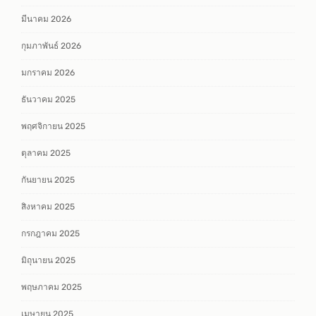
มีนาคม 2026
กุมภาพันธ์ 2026
มกราคม 2026
ธันวาคม 2025
พฤศจิกายน 2025
ตุลาคม 2025
กันยายน 2025
สิงหาคม 2025
กรกฎาคม 2025
มิถุนายน 2025
พฤษภาคม 2025
เมษายน 2025