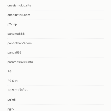
onesiamclub.site
onoplus168.com
p2vvip
panama888
pananthai99.com
panda555
paramax1688.info
PG
PG Slot
PG Slot เว็บใหม่
pg168
pg99