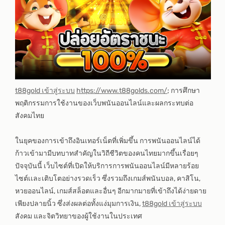
t88gold เข้าสู่ระบบ
https://www.t88golds.com/
; การศึกษา
พฤติกรรมการใช้งานของเว็บพนันออนไลน์และผลกระทบต่อ
สังคมไทย
ในยุคของการเข้าถึงอินเทอร์เน็ตที่เพิ่มขึ้น การพนันออนไลน์ได้
ก้าวเข้ามามีบทบาทสำคัญในวิถีชีวิตของคนไทยมากขึ้นเรื่อยๆ
ปัจจุบันนี้ เว็บไซต์ที่เปิดให้บริการการพนันออนไลน์มีหลายร้อย
ไซต์เเละเติบโตอย่างรวดเร็ว ซึ่งรวมถึงเกมส์พนันบอล, คาสิโน,
หวยออนไลน์, เกมส์สล็อตและอื่นๆ อีกมากมายที่เข้าถึงได้ง่ายดาย
เพียงปลายนิ้ว ซึ่งส่งผลต่อทั้งแง่มุมการเงิน,
t88gold เข้าสู่ระบบ
สังคม และจิตวิทยาของผู้ใช้งานในประเทศ