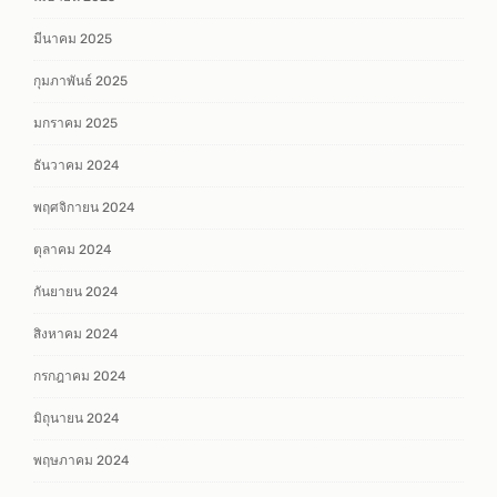
มีนาคม 2025
กุมภาพันธ์ 2025
มกราคม 2025
ธันวาคม 2024
พฤศจิกายน 2024
ตุลาคม 2024
กันยายน 2024
สิงหาคม 2024
กรกฎาคม 2024
มิถุนายน 2024
พฤษภาคม 2024