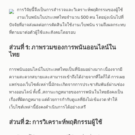
การวิจัยนี้จึงเป็นการสำรวจและวิเคราะห์พฤติกรรมของผู้ใช้
งานเว็บพนันในประเทศไทยจำนวน 500 คน โดยมุ่งเน้นไปที่
ปัจจัยที่อาจส่งผลต่อการตัดสินใจใช้งานเว็บพนัน รวมถึงผลกระทบ
ที่ตามมาต่อตัวผู้ใช้และสังคมโดยรอบ
ส่วนที่ 1: ภาพรวมของการพนันออนไลน์ใน
ไทย
การพนันออนไลน์ในประเทศไทยเป็นที่นิยมอย่างมาก เนื่องจากมี
ความสะดวกสบายและสามารถเข้าถึงได้ง่ายจากที่ใดก็ได้ การเผย
แพร่ของเว็บไซต์เหล่านี้มักจะเกิดจากการประชาสัมพันธ์ผ่านช่อง
ทางออนไลน์ ทั้งนี้ ,สถานะกฎหมายของการพนันในไทยยังคงเป็น
เรื่องที่ผิดกฎหมาย แต่ด้วยการกำกับดูแลที่ยังไม่เข้มงวด ทำให้
เว็บไซต์เหล่านี้ยังคงดำเนินการได้อย่างเสรี
ส่วนที่ 2: การวิเคราะห์พฤติกรรมผู้ใช้