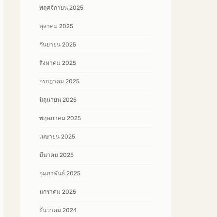
พฤศจิกายน 2025
ตุลาคม 2025
กันยายน 2025
สิงหาคม 2025
กรกฎาคม 2025
มิถุนายน 2025
พฤษภาคม 2025
เมษายน 2025
มีนาคม 2025
กุมภาพันธ์ 2025
มกราคม 2025
ธันวาคม 2024