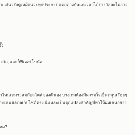
ด้วยเงินจริงดูเหมือนจะทุกประการ แตกต่างกันแค่เวลาได้รางวัลจะไม่อาจ
้ง
างวัล, และก็ฟีเจอร์โบนัส
นวไหนเหมาะสมกับสไตล์ของตัวเอง บางเกมต้องมีความใจเย็นหมุนเรื่อยๆ
อบเล่นสล็อตเว็บไซต์ตรง นี่แหละเป็นจุดแปลงสำคัญที่ทำให้ผมเล่นอย่าง
ไหม?