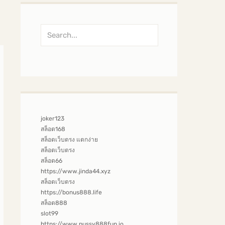
Search
for:
joker123
สล็อต168
สล็อตเว็บตรง แตกง่าย
สล็อตเว็บตรง
สล็อต66
https://www.jinda44.xyz
สล็อตเว็บตรง
https://bonus888.life
สล็อต888
slot99
https://www.pussy888fun.io