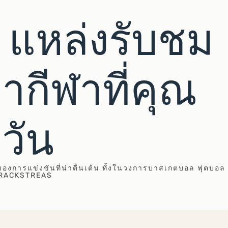
แหล่งรับชม
ากีฬาที่คุณ
งวัน
การแข่งขันที่น่าตื่นเต้น ทั้งในวงการบาสเกตบอล ฟุตบอล
ลกCRACKSTREAS