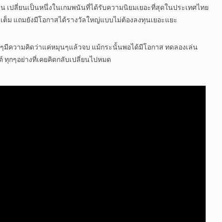
นัน เปลี่ยนเป็นหนึ่งในเกมพนันที่ได้รับความนิยมเยอะที่สุดในประเทศไทย
ัดเต็ม แถมยังมีโอกาสได้รางวัลใหญ่แบบไม่ต้องลงทุนเยอะแยะ
ผ่านๆมีความคิดว่าแค่หมุนๆแล้วจบ แม้กระนั้นพอได้มีโอกาส ทดลองเล่น
ต์ ทุกๆอย่างที่เคยคิดกลับเปลี่ยนไปหมด