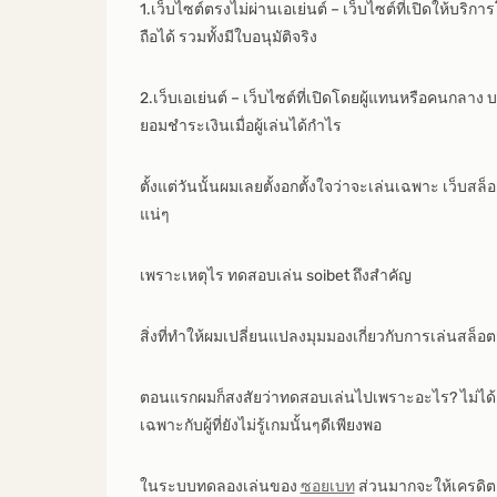
1.เว็บไซต์ตรงไม่ผ่านเอเย่นต์ – เว็บไซต์ที่เปิดให้บริก
ถือได้ รวมทั้งมีใบอนุมัติจริง
2.เว็บเอเย่นต์ – เว็บไซต์ที่เปิดโดยผู้แทนหรือคนกลาง 
ยอมชำระเงินเมื่อผู้เล่นได้กำไร
ตั้งแต่วันนั้นผมเลยตั้งอกตั้งใจว่าจะเล่นเฉพาะ เว็บสล
แน่ๆ
เพราะเหตุไร ทดสอบเล่น soibet ถึงสำคัญ
สิ่งที่ทำให้ผมเปลี่ยนแปลงมุมมองเกี่ยวกับการเล่นสล็
ตอนแรกผมก็สงสัยว่าทดสอบเล่นไปเพราะอะไร? ไม่ได้เง
เฉพาะกับผู้ที่ยังไม่รู้เกมนั้นๆดีเพียงพอ
ในระบบทดลองเล่นของ
ซอยเบท
ส่วนมากจะให้เครดิตเ