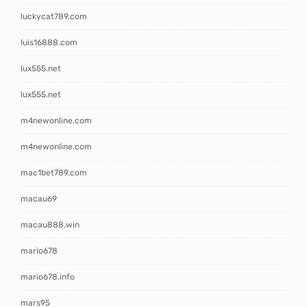
luckycat789.com
luis16888.com
lux555.net
lux555.net
m4newonline.com
m4newonline.com
mac1bet789.com
macau69
macau888.win
mario678
mario678.info
mars95