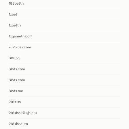
188betth
1xbet
1xbetth
1xgameth.com
789pluss.com
888pg
8lots.com
8lots.com
8lots.me
918Kiss
918kiss เข้าสู่ระบบ
918kissauto