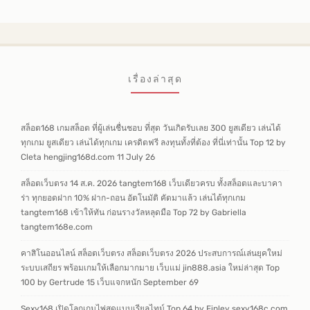
เรื่องล่าสุด
สล็อต168 เกมสล็อต ที่ผู้เล่นชื่นชอบ ที่สุด วันเกิดรับเลย 300 ยูสเดียว เล่นได้
ทุกเกม ยูสเดียว เล่นได้ทุกเกม เครดิตฟรี ลงทุนทั้งที่ต้อง ที่นี่เท่านั้น Top 12 by
Cleta hengjing168d.com 11 July 26
สล็อตเว็บตรง 14 ส.ค. 2026 tangtem168 เว็บเดียวครบ ทั้งสล็อตและบาคา
ร่า ทุกยอดฝาก 10% ฝาก-ถอน อัตโนมัติ คัดมาแล้ว เล่นได้ทุกเกม
tangtem168 เข้าให้ทัน ก่อนรางวัลหลุดมือ Top 72 by Gabriella
tangtem168e.com
คาสิโนออนไลน์ สล็อตเว็บตรง สล็อตเว็บตรง 2026 ประสบการณ์เล่นยุคใหม่
ระบบเสถียร พร้อมเกมให้เลือกมากมาย เว็บแม่ jin888.asia ใหม่ล่าสุด Top
100 by Gertrude 15 เว็บแจกหนัก September 69
Sexy168 เปิดโลกเกมไพ่สดแบบเรียลไทม์ Top 64 by Finley sexy168c.com