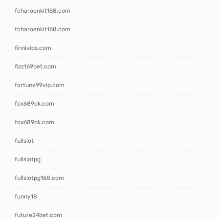
fcharoenkit168.com
fcharoenkit168.com
finnivips.com
fizz169bet.com
fortune99vip.com
fox689ok.com
fox689ok.com
fullslot
fullslotpg
fullslotpg168.com
funny18
future24bet.com