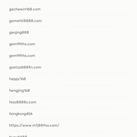
gachawin168.com
gamehit8888.com
gaojing888
gem99ths.com
gem99ths.com
goatza888fin.com
happy168
hengjing168
hiso8888s.com
hongkong456
https://www.mfj889xx.com/