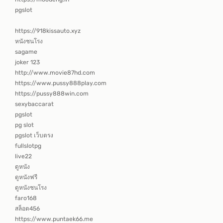
pgslot
https://918kissauto.xyz
หนังชนโรง
sagame
joker 123
http://www.movie87hd.com
https://www.pussy888play.com
https://pussy888win.com
sexybaccarat
pgslot
pg slot
pgslot เว็บตรง
fullslotpg
live22
ดูหนัง
ดูหนังฟรี
ดูหนังชนโรง
faro168
สล็อต456
https://www.puntaek66.me