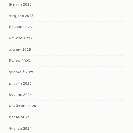
สิงหาคม 2025
กรกฎาคม 2025
มิถุนายน 2025
พฤษภาคม 2025
เมษายน 2025
มีนาคม 2025
กุมภาพันธ์ 2025
มกราคม 2025
ธันวาคม 2024
พฤศจิกายน 2024
ตุลาคม 2024
กันยายน 2024