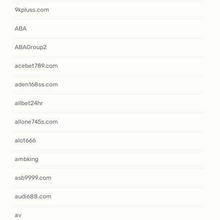
9kpluss.com
ABA
ABAGroup2
acebet789.com
aden168ss.com
allbet24hr
allone745s.com
alot666
ambking
asb9999.com
audi688.com
av