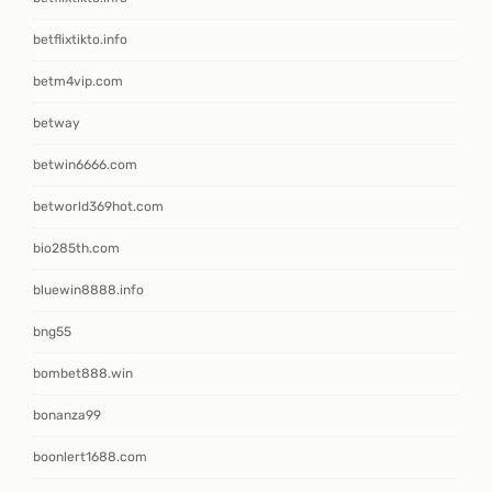
betflixtikto.info
betm4vip.com
betway
betwin6666.com
betworld369hot.com
bio285th.com
bluewin8888.info
bng55
bombet888.win
bonanza99
boonlert1688.com