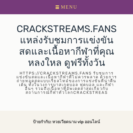
Primary
Skip
MENU
menu
to
content
CRACKSTREAMS.FANS
แหล่งรับชมการแข่งขัน
สดและเนื้อหากีฬาที่คุณ
หลงใหล ดูฟรีทั้งวัน
HTTPS://CRACKSTREAMS.FANS รับชมการ
แข่งขันสดและเนื้อหากีฬาที่ไม่ควรพลาด ด้วยการ
ถ่ายทอดสดแบบเรียลไทม์ของการแข่งขันที่น่าตื่น
เต้น ทั้งในวงการบาสเกตบอล ฟุตบอล และกีฬา
อื่นๆ รวมถึงเนื้อหาที่อัพเดตล่าสุดเกี่ยวกับ
สถานการณ์กีฬาทั่วโลกCRACKSTREAS
ป้ายกำกับ:
หวยเวียดนาม vip ออนไลน์