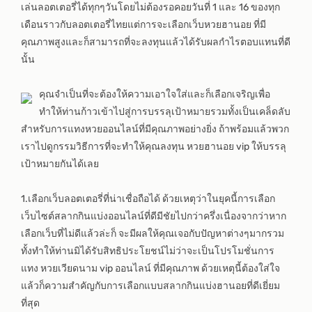
เล่นลอตเตอรี่ได้ทุกๆวันโดยไม่ต้องรอคอยวันที่ 1 และ 16 ของทุก
เดือนราวกับลอตเตอรี่ไทยแต่การจะเลือกเว็บหวยฮานอย ที่มี
คุณภาพสูงและก็สามารถที่จะลงทุนแล้วได้รับผลกำไรตอบแทนที่ดี
นั้น
คุณจำเป็นที่จะต้องให้ความเอาใจใส่และก็เลือกเจริญเพื่อ
ทำให้ท่านก้าวเข้าไปสู่การบรรลุเป้าหมายรวมทั้งเป็นเคล็ดลับ
สำหรับการแทงหวยออนไลน์ที่มีคุณภาพอย่างยิ่ง ถ้าพร้อมแล้วพวก
เราไปดูกรรมวิธีการที่จะทำให้คุณลงทุน หวยฮานอย vip ให้บรรลุ
เป้าหมายกันได้เลย
1.เลือกเว็บลอตเตอรี่ที่น่าเชื่อถือได้ ด้วยเหตุว่าในยุคนี้การเลือก
เว็บไซต์สลากกินแบ่งออนไลน์ที่ดีมีชัยไปกว่าครึ่งเนื่องจากว่าหาก
เลือกเว็บที่ไม่ดีแล้วล่ะก็ จะมีผลให้คุณเจอกับปัญหาต่างๆมากรวม
ทั้งทำให้ท่านมิได้รับสิทธิประโยชน์ไม่ว่าจะเป็นโปรโมชั่นการ
แทง หวยเวียดนาม vip ออนไลน์ ที่มีคุณภาพ ด้วยเหตุนี้ต้องใส่ใจ
แล้วก็ความสำคัญกับการเลือกแบบสลากกินแบ่งฮานอยที่ดีเยี่ยม
ที่สุด