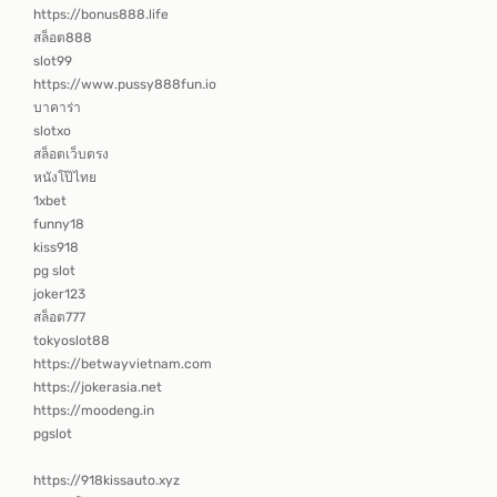
https://bonus888.life
สล็อต888
slot99
https://www.pussy888fun.io
บาคาร่า
slotxo
สล็อตเว็บตรง
หนังโป๊ไทย
1xbet
funny18
kiss918
pg slot
joker123
สล็อต777
tokyoslot88
https://betwayvietnam.com
https://jokerasia.net
https://moodeng.in
pgslot
https://918kissauto.xyz