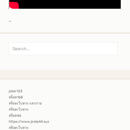
…
Search
for:
joker123
สล็อต168
สล็อตเว็บตรง แตกง่าย
สล็อตเว็บตรง
สล็อต66
https://www.jinda44.xyz
สล็อตเว็บตรง