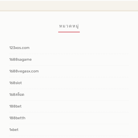
หมวดหมู่
123xos.com
1688sagame
1688vegasx.com
168slot
168สล็อต
188bet
188betth
1xbet