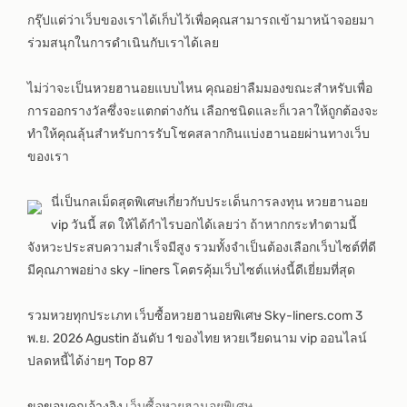
กรุ๊ปแต่ว่าเว็บของเราได้เก็บไว้เพื่อคุณสามารถเข้ามาหน้าจอยมา
ร่วมสนุกในการดำเนินกับเราได้เลย
ไม่ว่าจะเป็นหวยฮานอยแบบไหน คุณอย่าลืมมองขณะสำหรับเพื่อ
การออกรางวัลซึ่งจะแตกต่างกัน เลือกชนิดและก็เวลาให้ถูกต้องจะ
ทำให้คุณลุ้นสำหรับการรับโชคสลากกินแบ่งฮานอยผ่านทางเว็บ
ของเรา
นี่เป็นกลเม็ดสุดพิเศษเกี่ยวกับประเด็นการลงทุน หวยฮานอย
vip วันนี้ สด ให้ได้กำไรบอกได้เลยว่า ถ้าหากกระทำตามนี้
จังหวะประสบความสำเร็จมีสูง รวมทั้งจำเป็นต้องเลือกเว็บไซต์ที่ดี
มีคุณภาพอย่าง sky -liners โคตรคุ้มเว็บไซต์แห่งนี้ดีเยี่ยมที่สุด
รวมหวยทุกประเภท เว็บซื้อหวยฮานอยพิเศษ Sky-liners.com 3
พ.ย. 2026 Agustin อันดับ 1 ของไทย หวยเวียดนาม vip ออนไลน์
ปลดหนี้ได้ง่ายๆ Top 87
ขอขอบคุณอ้างอิง
เว็บซื้อหวยฮานอยพิเศษ