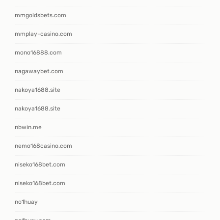
mmgoldsbets.com
mmplay-casino.com
mono16888.com
nagawaybet.com
nakoya1688.site
nakoya1688.site
nbwin.me
nemo168casino.com
niseko168bet.com
niseko168bet.com
no1huay