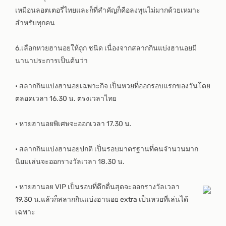
เหมือนลอตเตอรี่ไทยและก็ที่สำคัญก็คือลงทุนไม่มากด้วยเหมาะ
สำหรับทุกคน
6.เลือกหวยฮานอยให้ถูก ชนิด เนื่องจากสลากกินแบ่งฮานอยมี
นานาประการเป็นต้นว่า
• สลากกินแบ่งฮานอยเฉพาะกิจ เป็นหวยที่ออกรอบแรกของวันโดย
ตลอดเวลา 16.30 น. ตรงเวลาไทย
• หวยฮานอยพิเศษจะออกเวลา 17.30 น.
• สลากกินแบ่งฮานอยปกติ เป็นรอบมาตรฐานที่คนจำนวนมาก
นิยมเล่นจะออกรางวัลเวลา 18.30 น.
• หวยฮานอย VIP เป็นรอบที่ดึกดื่นสุดจะออกรางวัลเวลา
19.30 น.แล้วก็สลากกินแบ่งฮานอย extra เป็นหวยที่เล่นได้
เฉพาะ