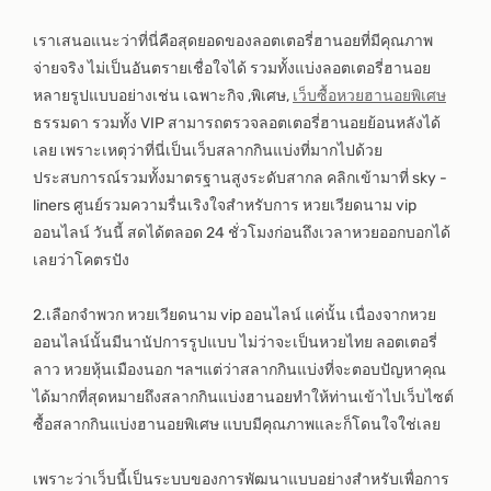
เราเสนอแนะว่าที่นี่คือสุดยอดของลอตเตอรี่ฮานอยที่มีคุณภาพ
จ่ายจริง ไม่เป็นอันตรายเชื่อใจได้ รวมทั้งแบ่งลอตเตอรี่ฮานอย
หลายรูปแบบอย่างเช่น เฉพาะกิจ ,พิเศษ,
เว็บซื้อหวยฮานอยพิเศษ
ธรรมดา รวมทั้ง VIP สามารถตรวจลอตเตอรี่ฮานอยย้อนหลังได้
เลย เพราะเหตุว่าที่นี่เป็นเว็บสลากกินแบ่งที่มากไปด้วย
ประสบการณ์รวมทั้งมาตรฐานสูงระดับสากล คลิกเข้ามาที่ sky -
liners ศูนย์รวมความรื่นเริงใจสำหรับการ หวยเวียดนาม vip
ออนไลน์ วันนี้ สดได้ตลอด 24 ชั่วโมงก่อนถึงเวลาหวยออกบอกได้
เลยว่าโคตรปัง
2.เลือกจำพวก หวยเวียดนาม vip ออนไลน์ แค่นั้น เนื่องจากหวย
ออนไลน์นั้นมีนานัปการรูปแบบ ไม่ว่าจะเป็นหวยไทย ลอตเตอรี่
ลาว หวยหุ้นเมืองนอก ฯลฯแต่ว่าสลากกินแบ่งที่จะตอบปัญหาคุณ
ได้มากที่สุดหมายถึงสลากกินแบ่งฮานอยทำให้ท่านเข้าไปเว็บไซต์
ซื้อสลากกินแบ่งฮานอยพิเศษ แบบมีคุณภาพและก็โดนใจใช่เลย
เพราะว่าเว็บนี้เป็นระบบของการพัฒนาแบบอย่างสำหรับเพื่อการ