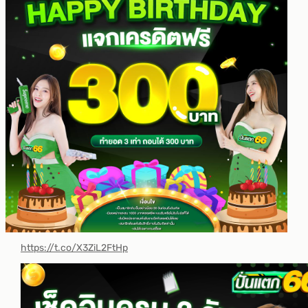
https://t.co/X3ZiL2FtHp