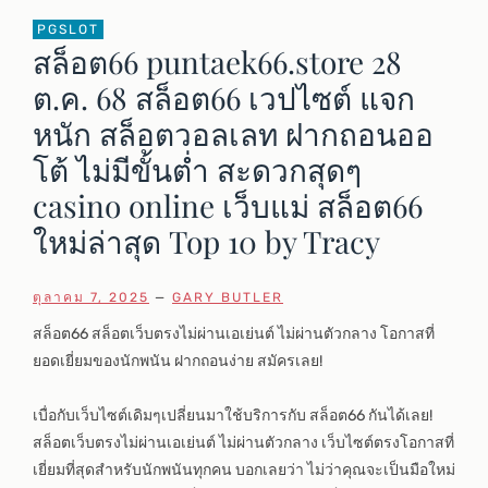
PGSLOT
สล็อต66 puntaek66.store 28
ต.ค. 68 สล็อต66 เวปไซต์ แจก
หนัก สล็อตวอลเลท ฝากถอนออ
โต้ ไม่มีขั้นต่ำ สะดวกสุดๆ
casino online เว็บแม่ สล็อต66
ใหม่ล่าสุด Top 10 by Tracy
ตุลาคม 7, 2025
—
GARY BUTLER
สล็อต66 สล็อตเว็บตรงไม่ผ่านเอเย่นต์ ไม่ผ่านตัวกลาง โอกาสที่
ยอดเยี่ยมของนักพนัน ฝากถอนง่าย สมัครเลย!
เบื่อกับเว็บไซต์เดิมๆเปลี่ยนมาใช้บริการกับ สล็อต66 กันได้เลย!
สล็อตเว็บตรงไม่ผ่านเอเย่นต์ ไม่ผ่านตัวกลาง เว็บไซต์ตรงโอกาสที่
เยี่ยมที่สุดสำหรับนักพนันทุกคน บอกเลยว่า ไม่ว่าคุณจะเป็นมือใหม่