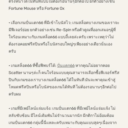
ตรงหน้าได้ในทันทีแบบไม่ต้องรอนานๆอีกต่อไป ยกตัวอย่างเช่น
Fortune Mouse หรือ Fortune Ox
• เลือกเกมปั่นแตก66 ที่มีเข้าโบนัสไว: เกมสล็อตบางเกมของเราจะ
มีฟีเจอร์ย่อย ยกตัวอย่างเช่น Re-Spin หรือตัวคูณที่ออกเสมอๆผู้ที่
ใจร้อนเหมาะกับเกมสล็อต66 แบบงี้เลยล่ะครับ เพราะเหตุว่าไม่
ต้องรอคอยฟรีสปินหรือโบนัสรอบใหญ่ๆเพียงอย่างเดียวนั่นเอง
ครับ
• เกมสล็อต66 ที่ซื้อฟีพบร์ได้:
ปั่นแตก66
หากคุณไม่อยากคอย
Scatter นานๆล่ะก็ คนใจร้อนแบบคุณสามารถเลือกซื้อฟีเจอร์ฟรีส
ปินกับเกมของเราบางเกมสล็อต66 ได้ในทันที มันจะพาคุณเข้าสู่
โหมดฟรีสปินหรือโบนัสของเกมได้ทันที ไม่ต้องรอนานๆอีกต่อไป
ครับผม
• เกมที่มีเพย์ไลน์แจ่มแจ้ง: เกมปั่นแตก66 ที่มีเพย์ไลน์แจ่มแจ้ง ไม่
สลับซับซ้อน มีไลน์เดิมพันไม่จำนวนมากนัก มีกติกาไม่อ้อมค้อม
เกมปั่นแตก66 กลุ่มนี้นี่แหละครับเหมาะกับคุณแบบสุดๆเนื่องจาก