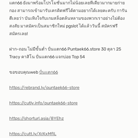
แตก66 ยังมาพร้อมโปรโมชั่นมากไม่น้อยเลยทีเดียวมากมายก่าย
กอง สามารถเข้ามารับเครดิตฟรีได้ตามอยากได้เลยคะครับ การัน
ตีเลยว่า บันเทิงใจกับเกมสล็อตล้นหลามของพวกเราอย่างไม่ต้อง
สงสัย มาสมัครเป็นสมาชิกใหม่ pgslot ได้แล้ววันนี้ สมัครฟรี
สมัครเลย!
ฝาก-ถอน ไม่มีขั้นต่ำ ปั่นแตก66 Puntaek66.store 30 ตุลา 25
Tracy คาสิโน ปั่นแตก66 แจกบ่อย Top 54
ขอขอบคุณweb
ปั่นแตก66
https://rebrand.ly/puntaek66-store
https://cutly.info/puntaek66-store
https://shorturl.asia/8YEhz
https://cutt.ly/XrXxMfIL