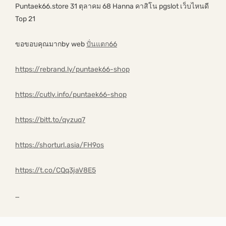
Puntaek66.store 31 ตุลาคม 68 Hanna คาสิโน pgslot เว็บไหนดี
Top 21
ขอขอบคุณมากby web
ปั่นแตก66
https://rebrand.ly/puntaek66-shop
https://cutly.info/puntaek66-shop
https://bitt.to/qyzuq7
https://shorturl.asia/FH9os
https://t.co/CQq3jaV8E5
…