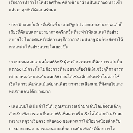
เรื่องการทำกำไรให้ปวดศรีษะ คลิกเข้ามาผ่านปั่นแตก66 ทางเข้า
แล้วมาลุยกันได้เลยครับผม
• กราฟิกและก็เสียงที่ครึกครื้น: เกมPgslot ออกแบบงานภาพแล้วก็
เสียงที่ดีแบบสุดๆบรรยากาศครึกครื้นที่จะทำให้คุณเล่นได้อย่าง
สบายใจ ไม่กดดันหรือมีความรู้สึกว่ากำลังพนันอยู่ มันก็จะยิ่งทำให้
ท่านพนันได้อย่างสบายใจเยอะขึ้น
• ระบบทดสอบเล่นสล็อต66ฟรี: ผู้คนจำนวนมากที่ต้องการเล่นปั่น
แตก66 แม้กระนั้นไม่ต้องการที่จะอยากเสี่ยงใช้เงินจริงๆก็สามารถ
เข้ามาทดสอบเล่นปั่นแตก66 ก่อนได้เช่นเดียวกันครับ ไม่ต้องใช้
เงินในการเดิมพันแม้แต่บาทเดียว สามารถเลือกเกมที่พึงพอใจและ
ทดสอบเล่นได้อย่างมาก
• เล่นแบบไม่เน้นกำไรได้: คุณสามารถเข้ามาเล่นโดยตั้งงบเล็กๆ
สำหรับเพื่อการเล่นปั่นแตก66 เพื่อความรื่นเริงใจได้เลยจ๊ะครับผม
เพราะเหตุว่าเว็บตรง สล็อต66 ของพวกเราไม่มีอย่างน้อยสำหรับ
การฝากถอน สามารถเล่นเกมเพื่อความบันเทิงดังที่ต้องการได้