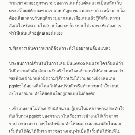
พวกเขาจะมองดูภาพรวมของการเล่นตั้งแต่หนแรกเป็นหลัก เว็บ
ตรง สล็อต66 ของพวกเราตอบปัญหาของพวกเขาก้าวหน้ามาก ไม่
ต้องเสียเวลาปรับพฤติกรรมมาก และเมื่อเล่นแล้วรู้สึกลื่น ความ
ลังเลใจหรือความไม่สบายใจต่างๆก็จะหายไปจนกระทั่งต้องการ
ทำให้เล่นแล้วอยู่ต่อเลยนั่นเอง
1. ฟีลการเล่นคราวแรกที่ดีจนกระทั่งไม่อยากเปลี่ยนแปลง
ประสบการณ์สำหรับในการเล่น ปั่นแตก66 หนแรก ใครกันแน่ว่า
ไม่มีความสำคัญล่ะนะครับจริงไหม? คนจำนวนไม่น้อยบอกผมว่า
พอเพียงเข้ามาแล้วมีความรู้สึกว่าเริ่มได้ง่ายอย่างยิ่ง เล่นเกม
pgslot ได้อย่างลื่นไหล ไม่ต้องปรับตัวหรือทำความเข้าใจระบบ
อะไรมากมาย ทำให้ตัดสินใจอยู่ต่อแบบไม่ต้องคิด
• เข้าเกมง่าย ไม่ต้องปรับนิสัยนาน: ผู้เล่นใหม่หลายท่านประทับใจ
กับเว็บตรง pgslot ของพวกเราในเรื่องการเข้าเกมได้เร็วมากๆ
รายการอาหารต่างๆไม่ซับซ้อน ทำให้ลดความอ่อนเพลียในตอน
เริ่มต้นได้ดิบได้ดีมาก การจัดวางเมนูทำเป็นดี เริ่มต้นได้ทันทีไม่