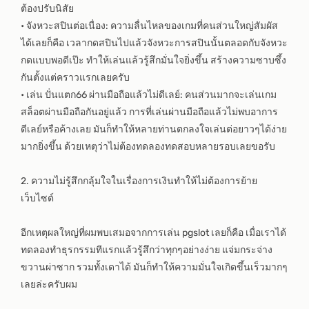
ต้องปรับนิสัย
• จังหวะสปินต่อเนื่อง: ความลื่นไหลของเกมที่คนส่วนใหญ่สัมผัส
ได้เลยก็คือ เวลากดสปินไปแล้วจังหวะการสปินนั้นตลอดกับจังหวะ
กดแบบพอดีเป๊ะ ทำให้เล่นแล้วรู้สึกมั่นใจยิ่งขึ้น สร้างความซาบซึ้ง
กันตั้งแต่คราวแรกเลยครับ
• เล่น ปั่นแตก66 ผ่านมือถือแล้วไม่ดีเลย์: คนส่วนมากจะเล่นเกม
สล็อตผ่านมือถือกันอยู่แล้ว การที่เล่นผ่านมือถือแล้วไม่พบอาการ
ดีเลย์หรือค้างเลย มันก็ทำให้หลายท่านตกลงใจเล่นต่อยาวๆได้ง่าย
มากยิ่งขึ้น ด้วยเหตุว่าไม่ต้องทดลองทดสอบหลายรอบเลยขอรับ
2. ความไม่รู้สึกกลุ้มใจในเรื่องการเงินทำให้ไม่ต้องการย้าย
เว็บไซต์
อีกเหตุผลใหญ่ที่ผมพบเสมอจากการเล่น pgslot เลยก็คือ เมื่อเราได้
ทดลองทำธุรกรรมทีแรกแล้วรู้สึกว่าทุกๆอย่างง่าย แจ่มกระจ่าง
ขวานผ่าซาก รวมทั้งเดาได้ มันก็ทำให้ความมั่นใจเกิดขึ้นเร็วมากๆ
เลยล่ะครับผม