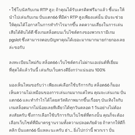
• ใช้โบนัสกับเกม RTP สูง: ถ้าคุณได้รับเครดิตฟรีมาแล้ว ชี้แนะให้
นำไปเล่นกับเกม ปั่นแตก66 ที่มีค่า RTP สูงเพียงแค่นั้น มันจะช่วย
ให้คุณได้โอกาสในการทำกำไรมากขึ้น ลดความเสี่ยงในการเล่น
เสียได้ดิบได้ดี ซึ่งเกมสล็อตบนเว็บไซต์ตรงของพวกเรามีเกม
pgslot ซึ่งสามารถตอบปัญหาคุณได้เยอะมากมากมายก่ายกองเลย
ล่ะขอรับ
ลงทะเบียนใหม่กับ สล็อต66 เว็บไซต์ตรงไม่ผ่านเอเย่นต์ที่เยี่ยม
ที่สุดได้แล้ววันนี้ เล่นกับเว็บตรงดียิ่งกว่าแน่นอน 100%
มองเห็นไหมขอรับว่า เพียงแค่เลือกใช้บริการกับ สล็อต66 ก็มอง
เห็นความไม่เหมือนของการเล่นเกมมากแค่ไหน คุณจะเล่นเกม ปั่น
แตก66 และทำกำไรได้โดยสวัสดิภาพมากขึ้นเรื่อยๆ บันเทิงใจกับ
เกมสล็อตมากไม่น้อยเลยทีเดียวได้ทุกวันตลอด 1 วันอย่างไม่ต้อง
สงสัยครับ ซึ่งการเลือกใช้บริการกับเว็บไซต์ที่ตรงนั้น คุณก็จะต้อง
เลือกเว็บไซต์ที่มีมาตรฐานรวมทั้งความปลอดภัยด้วย ถ้าหากให้ดีก็
คลิก ปั่นแตก66 นี่แหละนะครับ ฮ่า… ยิ่งไปกว่านี้ พวกเรา ปั่น