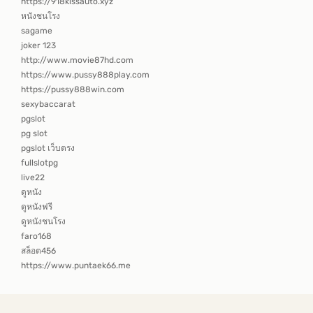
https://918kissauto.xyz
หนังชนโรง
sagame
joker 123
http://www.movie87hd.com
https://www.pussy888play.com
https://pussy888win.com
sexybaccarat
pgslot
pg slot
pgslot เว็บตรง
fullslotpg
live22
ดูหนัง
ดูหนังฟรี
ดูหนังชนโรง
faro168
สล็อต456
https://www.puntaek66.me