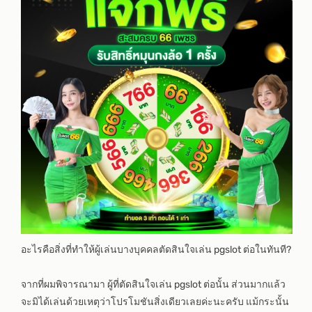
อะไรคือสิ่งที่ทำให้ผู้เล่นบางบุคคลตัดสินใจเล่น pgslot ต่อในทันที?
จากที่ผมพิจารณามา ผู้ที่ตัดสินใจเล่น pgslot ต่อนั้น ส่วนมากแล้ว
จะมิได้เล่นด้วยเหตุว่าโปรโมชันสิ่งเดียวเลยค่ะนะครับ แม้กระนั้น