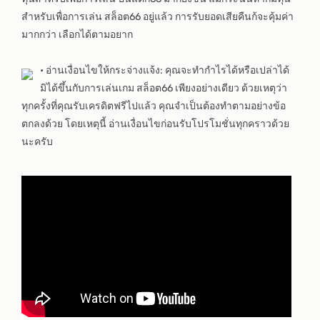
สำหรับเพื่อการเล่น สล็อต66 อยู่แล้ว การรับยอดเสียคืนก้จะคุ้มค่า
มากกว่า เลือกได้ตามอยาก
• อ่านเงื่อนไขให้กระจ่างแจ้ง: คุณจะทำกำไรได้หรือเปล่าได้
มิได้ขึ้นกับการเล่นเกม สล็อต66 เพียงอย่างเดียว ด้วยเหตุว่า
ทุกครั้งที่คุณรับเครดิตฟรีไปแล้ว คุณจำเป็นต้องทำตามอย่างข้อ
ตกลงด้วย โดยเหตุนี้ อ่านเงื่อนไขก่อนรับโปรโมชั่นทุกคราวด้วย
นะครับ