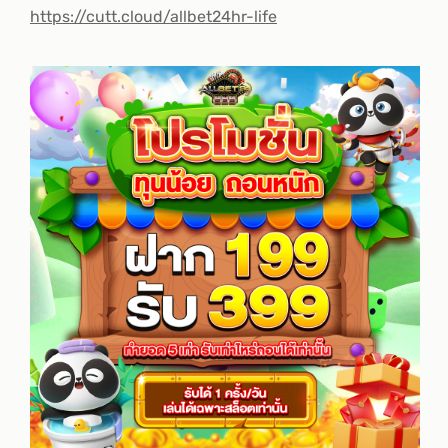
https://cutt.cloud/allbet24hr-life