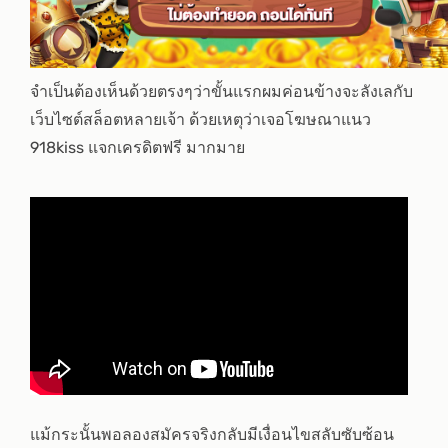
จำเป็นต้องเห็นด้วยตรงๆว่าขั้นแรกผมค่อนข้างจะลังเลกับ
เว็บไซต์สล็อตหลายเจ้า ด้วยเหตุว่าเจอโฆษณาแนว
918kiss แจกเครดิตฟรี มากมาย
แม้กระนั้นพอลองสมัครจริงกลับมีเงื่อนไขสลับซับซ้อน