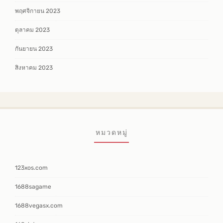
พฤศจิกายน 2023
ตุลาคม 2023
กันยายน 2023
สิงหาคม 2023
หมวดหมู่
123xos.com
1688sagame
1688vegasx.com