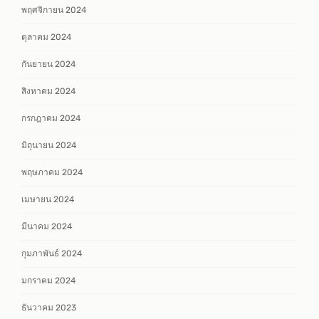
พฤศจิกายน 2024
ตุลาคม 2024
กันยายน 2024
สิงหาคม 2024
กรกฎาคม 2024
มิถุนายน 2024
พฤษภาคม 2024
เมษายน 2024
มีนาคม 2024
กุมภาพันธ์ 2024
มกราคม 2024
ธันวาคม 2023