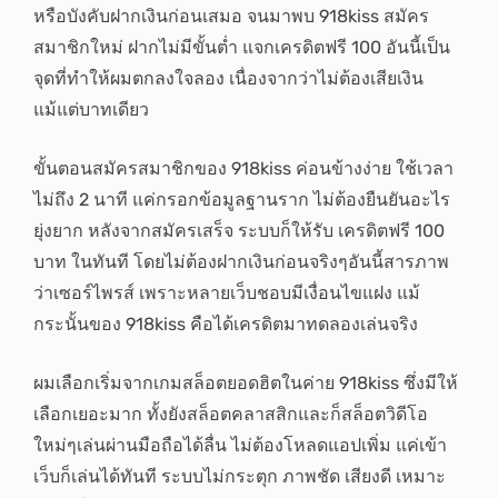
หรือบังคับฝากเงินก่อนเสมอ จนมาพบ 918kiss สมัคร
สมาชิกใหม่ ฝากไม่มีขั้นต่ำ แจกเครดิตฟรี 100 อันนี้เป็น
จุดที่ทำให้ผมตกลงใจลอง เนื่องจากว่าไม่ต้องเสียเงิน
แม้แต่บาทเดียว
ขั้นตอนสมัครสมาชิกของ 918kiss ค่อนข้างง่าย ใช้เวลา
ไม่ถึง 2 นาที แค่กรอกข้อมูลฐานราก ไม่ต้องยืนยันอะไร
ยุ่งยาก หลังจากสมัครเสร็จ ระบบก็ให้รับ เครดิตฟรี 100
บาท ในทันที โดยไม่ต้องฝากเงินก่อนจริงๆอันนี้สารภาพ
ว่าเซอร์ไพรส์ เพราะหลายเว็บชอบมีเงื่อนไขแฝง แม้
กระนั้นของ 918kiss คือได้เครดิตมาทดลองเล่นจริง
ผมเลือกเริ่มจากเกมสล็อตยอดฮิตในค่าย 918kiss ซึ่งมีให้
เลือกเยอะมาก ทั้งยังสล็อตคลาสสิกและก็สล็อตวิดีโอ
ใหม่ๆเล่นผ่านมือถือได้ลื่น ไม่ต้องโหลดแอปเพิ่ม แค่เข้า
เว็บก็เล่นได้ทันที ระบบไม่กระตุก ภาพชัด เสียงดี เหมาะ