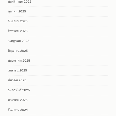
พฤศจิกายน 2025
ตุลาคม 2025
กันยายน 2025
สิงหาคม 2025
กรกฎาคม 2025
มิถุนายน 2025
พฤษภาคม 2025
เมษายน 2025
มีนาคม 2025
กุมภาพันธ์ 2025
มกราคม 2025
ธันวาคม 2024