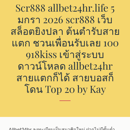
Scr888 allbet24hr.life 5
มกรา 2026 scr888 เว็บ
สล็อตยิงปลา ต้นตำรับสาย
แตก ชวนเพื่อนรับเลย 100
918kiss เข้าสู่ระบบ
ดาวน์โหลด allbet24hr
สายแตกก็ได้ สายบอสก็
โดน Top 20 by Kay
Allbet24hr ลงทะเบียนเป็นสมาชิกใหม่ ฝากไม่มีขั้นต่ำ