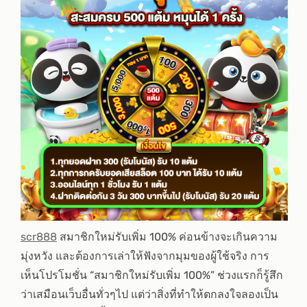
scr888
สมาชิกใหม่รับเพิ่ม 100% ค่อนข้างจะเกินความ
มุ่งหวัง และต้องการเล่าให้ฟังจากมุมของผู้ใช้จริง การ
เห็นโปรโมชั่น “สมาชิกใหม่รับเพิ่ม 100%” ช่วงแรกก็รู้สึก
ว่าเสมือนเว็บอื่นทั่วๆไป แต่ว่าสิ่งที่ทำให้ตกลงใจลองเป็น