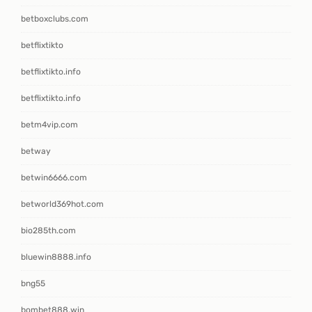
betboxclubs.com
betflixtikto
betflixtikto.info
betflixtikto.info
betm4vip.com
betway
betwin6666.com
betworld369hot.com
bio285th.com
bluewin8888.info
bng55
bombet888.win