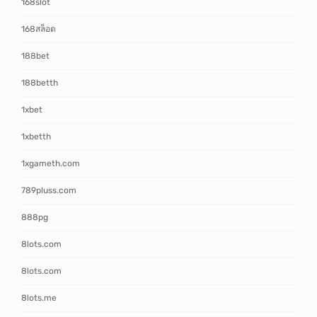
168slot
168สล็อต
188bet
188betth
1xbet
1xbetth
1xgameth.com
789pluss.com
888pg
8lots.com
8lots.com
8lots.me