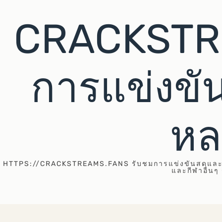
Primary
Skip
menu
CRACKSTRE
to
content
การแข่งขัน
หลง
HTTPS://CRACKSTREAMS.FANS รับชมการแข่งขันสดและเนื้อ
และกีฬาอื่นๆ