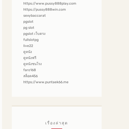
https://www.pussy888play.com
https://pussy888win.com
sexybaccarat
pgslot
pg slot
pgslot เว็บตรง
fullslotpg
live22
ดูหนัง
ดูหนังฟรี
ดูหนังชนโรง
faro168
สล็อต456
https://www.puntaek66.me
เรื่องล่าสุด