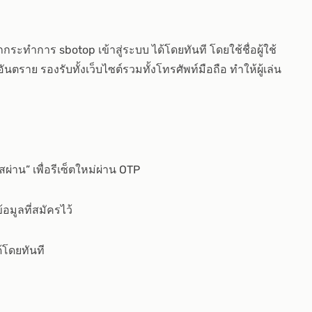
กระทำการ sbotop เข้าสู่ระบบ ได้โดยทันที โดยใช้ชื่อผู้ใช้
ตราย รองรับทั้งเว็บไซต์รวมทั้งโทรศัพท์มือถือ ทำให้ผู้เล่น
สผ่าน” เพื่อรีเซ็ตใหม่ผ่าน OTP
มูลที่สมัครไว้
้โดยทันที