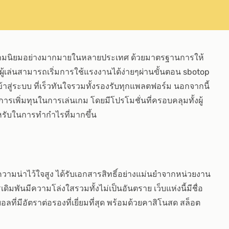
ับความนิยมอย่างมากมายในหลายประเทศ ด้วยมาตรฐานการให้
ู้เล่นสามารถเริ่มการใช้แรงงานได้ง่ายๆผ่านขั้นตอน sbotop
้าสู่ระบบ ที่เร็วทันใจรวมทั้งรองรับทุกแพลตฟอร์ม นอกจากนี้
องการเพิ่มทุนในการเล่นเกม โดยมีโปรโมชั่นที่ครอบคลุมทั้งผู้
สำหรับในการทำกำไรที่มากขึ้น
วามน่าไว้ใจสูง ได้รับเอกสารสิทธิ์อย่างแม่นยำจากหน่วยงาน
รเดิมพันมีความโล่งใสรวมทั้งไม่เป็นอันตราย เว็บแห่งนี้มีชื่อ
อลที่มีอัตราต่อรองที่เยี่ยมที่สุด พร้อมด้วยคาสิโนสด สล็อต