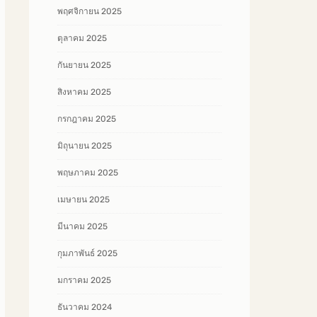
พฤศจิกายน 2025
ตุลาคม 2025
กันยายน 2025
สิงหาคม 2025
กรกฎาคม 2025
มิถุนายน 2025
พฤษภาคม 2025
เมษายน 2025
มีนาคม 2025
กุมภาพันธ์ 2025
มกราคม 2025
ธันวาคม 2024