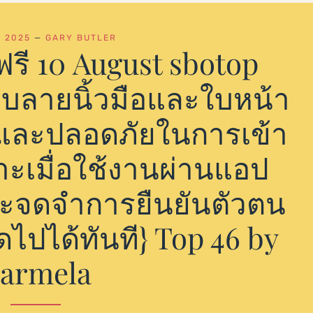
, 2025
—
GARY BUTLER
ฟรี 10 August sbotop
แบบลายนิ้วมือและใบหน้า
และปลอดภัยในการเข้า
าะเมื่อใช้งานผ่านแอป
จะจดจำการยืนยันตัวตน
ัดไปได้ทันที} Top 46 by
armela