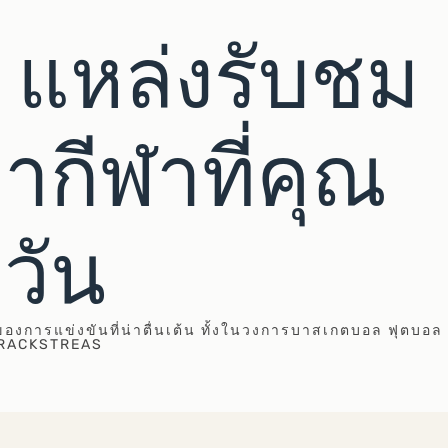
แหล่งรับชม
ากีฬาที่คุณ
งวัน
การแข่งขันที่น่าตื่นเต้น ทั้งในวงการบาสเกตบอล ฟุตบอล
ลกCRACKSTREAS