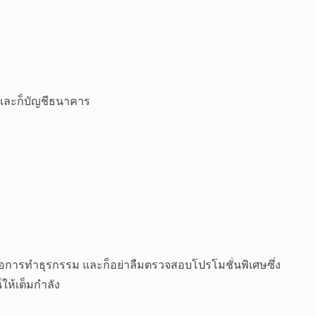
์ และก็บัญชีธนาคาร
่อการทำธุรกรรม และก็อย่าลืมตรวจสอบโปรโมชั่นพิเศษซึ่ง
ให้เต็มกำลัง