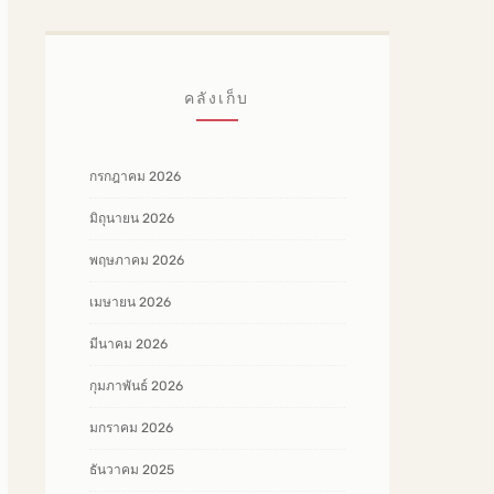
คลังเก็บ
กรกฎาคม 2026
มิถุนายน 2026
พฤษภาคม 2026
เมษายน 2026
มีนาคม 2026
กุมภาพันธ์ 2026
มกราคม 2026
ธันวาคม 2025