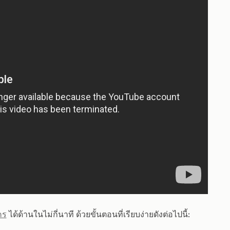
คร
ได้ด้านในไม่กี่นาที ด้วยขั้นตอนที่เรียบง่ายดังต่อไปนี้: