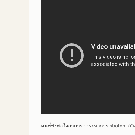
คนที่พึงพอใจสามารถกระทำการ
sbotop สมั