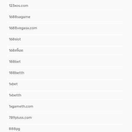
123xos.com
1688sagame
1688vegasx.com
168slot
168สล็อต
188bet
188betth
1xbet
1xbetth
1xgameth.com
789pluss.com
888pg