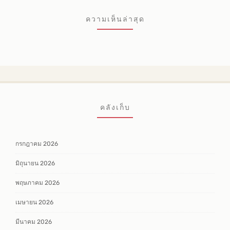
ความเห็นล่าสุด
คลังเก็บ
กรกฎาคม 2026
มิถุนายน 2026
พฤษภาคม 2026
เมษายน 2026
มีนาคม 2026