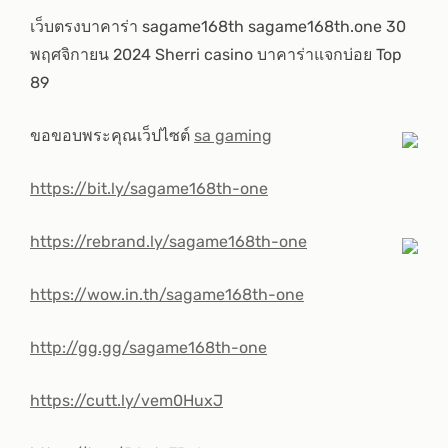
เว็บตรงบาคาร่า sagame168th sagame168th.one 30
พฤศจิกายน 2024 Sherri casino บาคาร่าแจกบ่อย Top
89
ขอขอบพระคุณเว็ปไซต์
sa gaming
https://bit.ly/sagame168th-one
https://rebrand.ly/sagame168th-one
https://wow.in.th/sagame168th-one
http://gg.gg/sagame168th-one
https://cutt.ly/vem0HuxJ