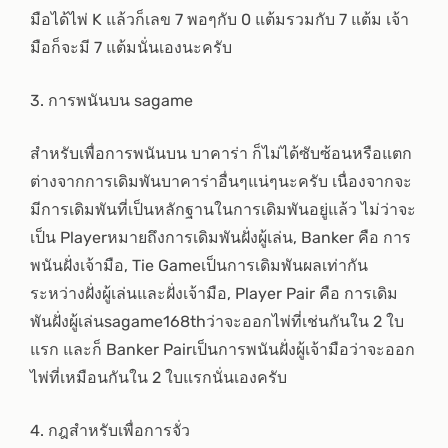
มือได้ไพ่ K แล้วก็เลข 7 พอๆกับ 0 แต้มรวมกับ 7 แต้ม เจ้า
มือก็จะมี 7 แต้มนั่นเองนะครับ
3. การพนันบน sagame
สำหรับเพื่อการพนันบน บาคาร่า ก็ไม่ได้ซับซ้อนหรือแตก
ต่างจากการเดิมพันบาคาร่าอื่นๆแน่ๆนะครับ เนื่องจากจะ
มีการเดิมพันที่เป็นหลักฐานในการเดิมพันอยู่แล้ว ไม่ว่าจะ
เป็น Playerหมายถึงการเดิมพันฝั่งผู้เล่น, Banker คือ การ
พนันฝั่งเจ้ามือ, Tie Gameเป็นการเดิมพันผลเท่ากัน
ระหว่างฝั่งผู้เล่นและฝั่งเจ้ามือ, Player Pair คือ การเดิม
พันฝั่งผู้เล่นsagame168thว่าจะออกไพ่ที่เช่นกันใน 2 ใบ
แรก และก็ Banker Pairเป็นการพนันฝั่งผู้เจ้ามือว่าจะออก
ไพ่ที่เหมือนกันใน 2 ใบแรกนั่นเองครับ
4. กฎสำหรับเพื่อการจั่ว