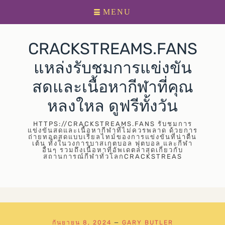
Primary
Skip
MENU
menu
to
content
CRACKSTREAMS.FANS
แหล่งรับชมการแข่งขัน
สดและเนื้อหากีฬาที่คุณ
หลงใหล ดูฟรีทั้งวัน
HTTPS://CRACKSTREAMS.FANS รับชมการ
แข่งขันสดและเนื้อหากีฬาที่ไม่ควรพลาด ด้วยการ
ถ่ายทอดสดแบบเรียลไทม์ของการแข่งขันที่น่าตื่น
เต้น ทั้งในวงการบาสเกตบอล ฟุตบอล และกีฬา
อื่นๆ รวมถึงเนื้อหาที่อัพเดตล่าสุดเกี่ยวกับ
สถานการณ์กีฬาทั่วโลกCRACKSTREAS
กันยายน 8, 2024
—
GARY BUTLER