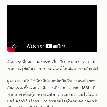
4 ข้อสรุปที่คุณจะต้องทราบเกี่ยวกับการเล่น บาคาร่า มา
ทำความรู้จักกับ บาคาร่าออนไลน์ ให้เพิ่มมากขึ้นกันเถิด!
ผู้คนจำนวนไม่ใช้น้อยที่เห็นหัวข้อนี้แล้วบางครั้งก็อาจจะ
สับสนรวมทั้งสงสัยว่า มีอะไรเกี่ยวกับ sagame168th ที่
พวกเราจำต้องรู้อีกหรอเนี่ย! ฮ่า… แน่นอนว่า ผมไม่ได้มา
แชร์เคล็ดวิธีหรือกระบวนการเล่นใดๆก็ตามทั้งมวลขอรับ