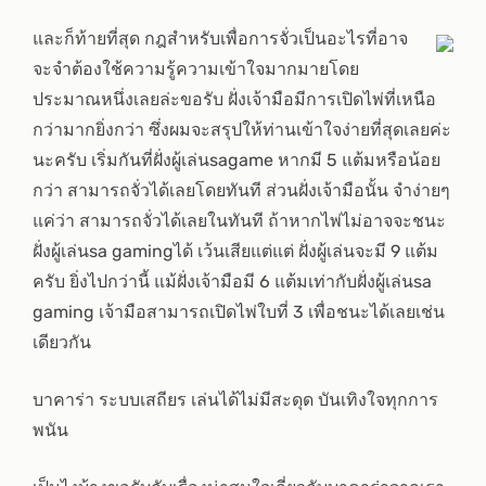
และก็ท้ายที่สุด กฎสำหรับเพื่อการจั่วเป็นอะไรที่อาจ
จะจำต้องใช้ความรู้ความเข้าใจมากมายโดย
ประมาณหนึ่งเลยล่ะขอรับ ฝั่งเจ้ามือมีการเปิดไพ่ที่เหนือ
กว่ามากยิ่งกว่า ซึ่งผมจะสรุปให้ท่านเข้าใจง่ายที่สุดเลยค่ะ
นะครับ เริ่มกันที่ฝั่งผู้เล่นsagame หากมี 5 แต้มหรือน้อย
กว่า สามารถจั่วได้เลยโดยทันที ส่วนฝั่งเจ้ามือนั้น จำง่ายๆ
แค่ว่า สามารถจั่วได้เลยในทันที ถ้าหากไพ่ไม่อาจจะชนะ
ฝั่งผู้เล่นsa gamingได้ เว้นเสียแต่แต่ ฝั่งผู้เล่นจะมี 9 แต้ม
ครับ ยิ่งไปกว่านี้ แม้ฝั่งเจ้ามือมี 6 แต้มเท่ากับฝั่งผู้เล่นsa
gaming เจ้ามือสามารถเปิดไพ่ใบที่ 3 เพื่อชนะได้เลยเช่น
เดียวกัน
บาคาร่า ระบบเสถียร เล่นได้ไม่มีสะดุด บันเทิงใจทุกการ
พนัน