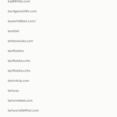
baj88thbz.com
bar4game24hr.com
baslot168bet.com/
bestbet
betboxclubs.com
betflixtikto
betflixtikto.info
betflixtikto.info
betm4vip.com
betway
betwin6666.com
betworld369hot.com