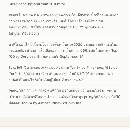
Cleta hengjing168d.com 11 July 26
สล็อตเว็บตรง 14 ส.ค. 2026 tangtem168 เว็บเดียวครบ ทั้งสล็อตและบาคา
ร่า ทุกยอดฝาก 10% ฝาก-ถอน อัตโนมัติ คัดมาแล้ว เล่นได้ทุกเกม
tangtem168 เข้าให้ทัน ก่อนรางวัลหลุดมือ Top 72 by Gabriella
tangtem168e.com
คาสิโนออนไลน์ สล็อตเว็บตรง สล็อตเว็บตรง 2026 ประสบการณ์เล่นยุคใหม่
ระบบเสถียร พร้อมเกมให้เลือกมากมาย เว็บแม่ jin888.asia ใหม่ล่าสุด Top
100 by Gertrude 15 เว็บแจกหนัก September 69
Sexy168 เปิดโลกเกมไพ่สดแบบเรียลไทม์ Top 64 by Finley sexy168c.com
วันเกิดรับ 500 ระบบเสถียร อัปเดตล่าสุด เว็บดี มีโต๊ะให้เลือกเยอะ บาคา
ร่า168 เปิดเกมไว รับโปรใหญ่ไปเลย 3 กันยายน 69
Pussy888 20 ก.ย. 2569 พุซซี่888 มิติใหม่แห่ง สล็อตออนไลน์ แคชแบค
10% เกมสล็อต คาสิโนออนไลน์ สวรรค์ของนักลงทุน pussy888play รอไม่ได้
ต้องลอง Top 34 by Alethea Pussy888play.me