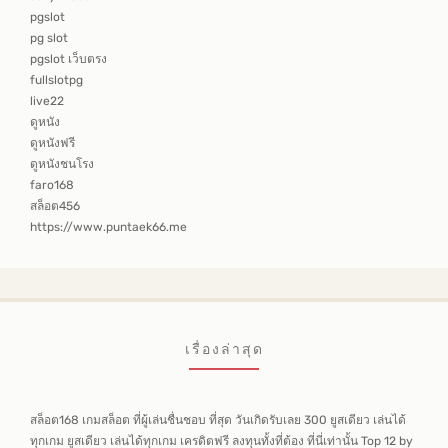
pgslot
pg slot
pgslot เว็บตรง
fullslotpg
live22
ดูหนัง
ดูหนังฟรี
ดูหนังชนโรง
faro168
สล็อต456
https://www.puntaek66.me
เรื่องล่าสุด
สล็อต168 เกมสล็อต ที่ผู้เล่นชื่นชอบ ที่สุด วันเกิดรับเลย 300 ยูสเดียว เล่นได้
ทุกเกม ยูสเดียว เล่นได้ทุกเกม เครดิตฟรี ลงทุนทั้งที่ต้อง ที่นี่เท่านั้น Top 12 by