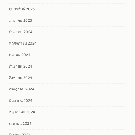
กุมภาพันธ์ 2025
มกราคม 2025
ธันวาคม 2024
พฤศจิกายน 2024
ตุลาคม 2024
กันยายน 2024
สิงหาคม 2024
กรกฎาคม 2024
มิถุนายน 2024
พฤษภาคม 2024
เมษายน 2024