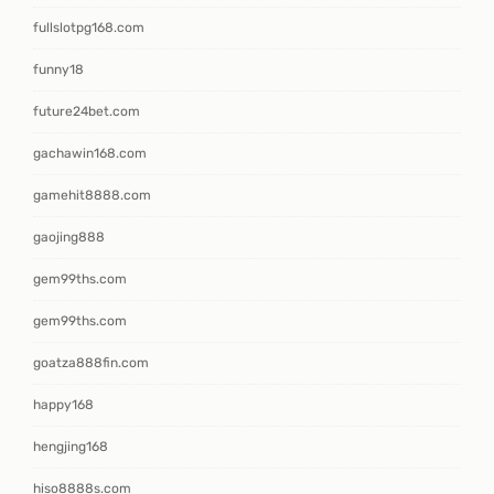
fullslotpg168.com
funny18
future24bet.com
gachawin168.com
gamehit8888.com
gaojing888
gem99ths.com
gem99ths.com
goatza888fin.com
happy168
hengjing168
hiso8888s.com