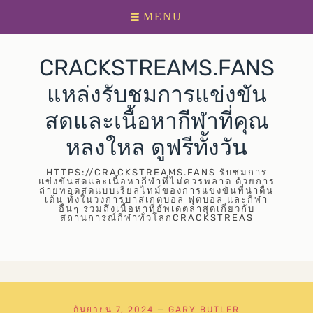
Primary
Skip
MENU
menu
to
content
CRACKSTREAMS.FANS
แหล่งรับชมการแข่งขัน
สดและเนื้อหากีฬาที่คุณ
หลงใหล ดูฟรีทั้งวัน
HTTPS://CRACKSTREAMS.FANS รับชมการ
แข่งขันสดและเนื้อหากีฬาที่ไม่ควรพลาด ด้วยการ
ถ่ายทอดสดแบบเรียลไทม์ของการแข่งขันที่น่าตื่น
เต้น ทั้งในวงการบาสเกตบอล ฟุตบอล และกีฬา
อื่นๆ รวมถึงเนื้อหาที่อัพเดตล่าสุดเกี่ยวกับ
สถานการณ์กีฬาทั่วโลกCRACKSTREAS
กันยายน 7, 2024
—
GARY BUTLER