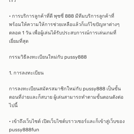
เร็ว
• การบริการลูกค้าที่ดี พุซซี่ 888 มีทีมบริการลูกค้าที่
พร้อมให้ความให้การช่วยเหลือแล้วก็แก้ไขปัญหาต่างๆ
ตลอด 1 วัน เพื่อผู้เล่นได้รับประสบการณ์การเล่นเกมที่
เยี่ยมที่สุด
กรรมวิธีลงทะเบียนใหม่กับ pussy888
1. การลงทะเบียน
การลงทะเบียนสมัครสมาชิกใหม่กับ pussy888 เป็นขั้น
ตอนที่ง่ายและก็สบาย ผู้เล่นสามารถทำตามขั้นตอนดังต่อ
ไปนี้
• เข้าถึงเว็บไซต์ เปิดเว็บไซต์บราวเซอร์และก็เข้าสู่เว็บของ
pussy888fun