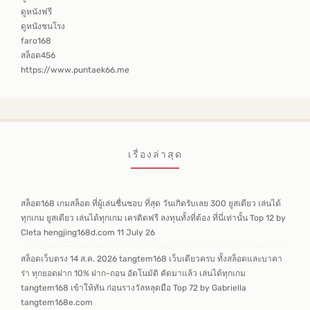
ดูหนังฟรี
ดูหนังชนโรง
faro168
สล็อต456
https://www.puntaek66.me
เรื่องล่าสุด
สล็อต168 เกมสล็อต ที่ผู้เล่นชื่นชอบ ที่สุด วันเกิดรับเลย 300 ยูสเดียว เล่นได้
ทุกเกม ยูสเดียว เล่นได้ทุกเกม เครดิตฟรี ลงทุนทั้งที่ต้อง ที่นี่เท่านั้น Top 12 by
Cleta hengjing168d.com 11 July 26
สล็อตเว็บตรง 14 ส.ค. 2026 tangtem168 เว็บเดียวครบ ทั้งสล็อตและบาคา
ร่า ทุกยอดฝาก 10% ฝาก-ถอน อัตโนมัติ คัดมาแล้ว เล่นได้ทุกเกม
tangtem168 เข้าให้ทัน ก่อนรางวัลหลุดมือ Top 72 by Gabriella
tangtem168e.com