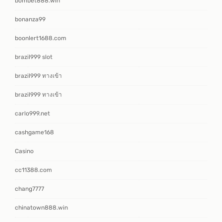
bombet888.win
bonanza99
boonlert1688.com
brazil999 slot
brazil999 ทางเข้า
brazil999 ทางเข้า
carlo999.net
cashgame168
Casino
cc11388.com
chang7777
chinatown888.win