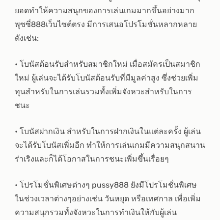
ยอดทำให้ความสนุกของการเล่นเกมมากขึ้นอย่างมาก
พุซซี่888เว็บไซต์ตรง มีการเสนอโปรโมชั่นหลากหลาย
ดังเช่น:
• โบนัสต้อนรับสำหรับสมาชิกใหม่ เมื่อสมัครเป็นสมาชิก
ใหม่ ผู้เล่นจะได้รับโบนัสต้อนรับที่มีมูลค่าสูง ซึ่งช่วยเพิ่ม
ทุนสำหรับในการเล่นรวมทั้งเพิ่มจังหวะสำหรับในการ
ชนะ
• โบนัสฝากเงิน สำหรับในการฝากเงินในแต่ละครั้ง ผู้เล่น
จะได้รับโบนัสเพิ่มอีก ทำให้การเล่นเกมมีความสนุกสนาน
ร่าเริงและก็ได้โอกาสในการชนะเพิ่มขึ้นเรื่อยๆ
• โปรโมชั่นพิเศษต่างๆ pussy888 ยังมีโปรโมชั่นพิเศษ
ในช่วงเวลาต่างๆอย่างเช่น วันหยุด หรือเทศกาล เพื่อเพิ่ม
ความสนุกรวมทั้งจังหวะในการทำเงินให้กับผู้เล่น