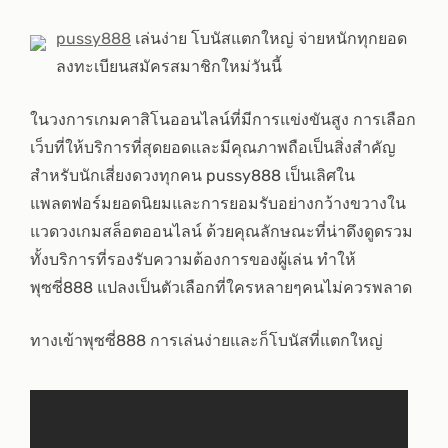
pussy888
เล่นง่าย โบนัสแตกใหญ่ จ่ายหนักทุกยอด
ลงทะเบียนสมัครสมาชิกใหม่วันนี้
ในวงการเกมคาสิโนออนไลน์ที่มีการแข่งขันสูง การเลือก
เว็บที่ให้บริการที่สุดยอดและมีคุณภาพถือเป็นสิ่งสำคัญ
สำหรับนักเสี่ยงดวงทุกคน pussy888 เป็นเลิศใน
แพลตฟอร์มยอดนิยมและการยอมรับอย่างกว้างขวางใน
แวดวงเกมสล็อตออนไลน์ ด้วยคุณลักษณะที่น่าดึงดูดรวม
ทั้งบริการที่รองรับความต้องการของผู้เล่น ทำให้
พุซซี่888 แปลงเป็นตัวเลือกที่ใครหลายๆคนไม่ควรพลาด
ทางเข้าพุซซี่888 การเล่นง่ายและก็โบนัสที่แตกใหญ่