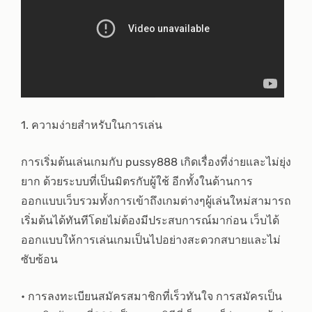
1. ความง่ายสำหรับในการเล่น
การเริ่มต้นเล่นเกมกับ pussy888 เกิดเรื่องที่ง่ายและไม่ยุ่ง
ยาก ด้วยระบบที่เป็นมิตรกับผู้ใช้ อีกทั้งในด้านการ
ออกแบบเว็บรวมทั้งการเข้าถึงเกมต่างๆผู้เล่นใหม่สามารถ
เริ่มต้นได้ทันทีโดยไม่ต้องมีประสบการณ์มาก่อน เว็บได้
ออกแบบให้การเล่นเกมเป็นไปอย่างสะดวกสบายและไม่
ซับซ้อน
• การลงทะเบียนสมัครสมาชิกที่เร็วทันใจ การสมัครเป็น