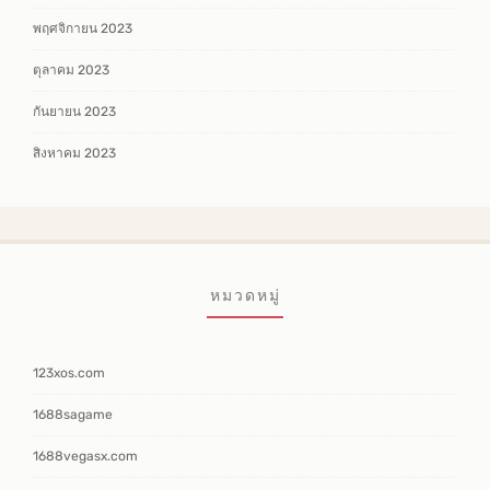
พฤศจิกายน 2023
ตุลาคม 2023
กันยายน 2023
สิงหาคม 2023
หมวดหมู่
123xos.com
1688sagame
1688vegasx.com