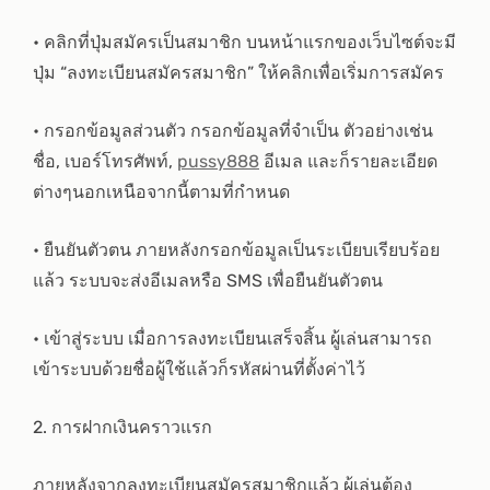
• คลิกที่ปุ่มสมัครเป็นสมาชิก บนหน้าแรกของเว็บไซต์จะมี
ปุ่ม “ลงทะเบียนสมัครสมาชิก” ให้คลิกเพื่อเริ่มการสมัคร
• กรอกข้อมูลส่วนตัว กรอกข้อมูลที่จำเป็น ตัวอย่างเช่น
ชื่อ, เบอร์โทรศัพท์,
pussy888
อีเมล และก็รายละเอียด
ต่างๆนอกเหนือจากนี้ตามที่กำหนด
• ยืนยันตัวตน ภายหลังกรอกข้อมูลเป็นระเบียบเรียบร้อย
แล้ว ระบบจะส่งอีเมลหรือ SMS เพื่อยืนยันตัวตน
• เข้าสู่ระบบ เมื่อการลงทะเบียนเสร็จสิ้น ผู้เล่นสามารถ
เข้าระบบด้วยชื่อผู้ใช้แล้วก็รหัสผ่านที่ตั้งค่าไว้
2. การฝากเงินคราวแรก
ภายหลังจากลงทะเบียนสมัครสมาชิกแล้ว ผู้เล่นต้อง