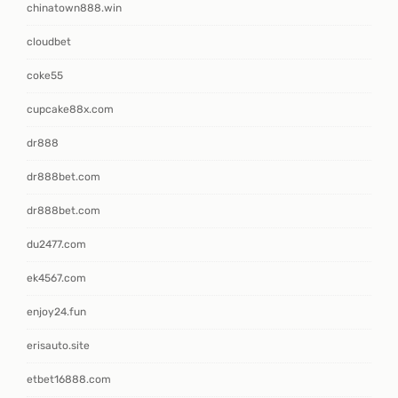
chinatown888.win
cloudbet
coke55
cupcake88x.com
dr888
dr888bet.com
dr888bet.com
du2477.com
ek4567.com
enjoy24.fun
erisauto.site
etbet16888.com