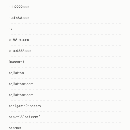
asb9999.com
audi688.com
av
ba88th.com
babet555.com
Baccarat
baj88thb
baj88thbz.com
baj88thbz.com
bar4game24hr.com
baslot168bet.com/
bestbet