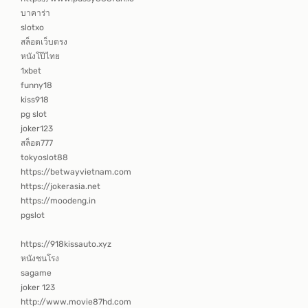
บาคาร่า
slotxo
สล็อตเว็บตรง
หนังโป๊ไทย
1xbet
funny18
kiss918
pg slot
joker123
สล็อต777
tokyoslot88
https://betwayvietnam.com
https://jokerasia.net
https://moodeng.in
pgslot
https://918kissauto.xyz
หนังชนโรง
sagame
joker 123
http://www.movie87hd.com