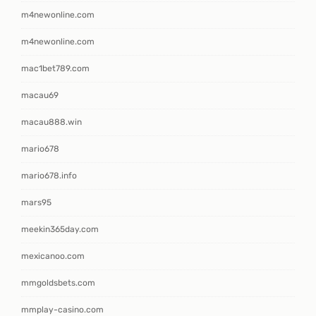
m4newonline.com
m4newonline.com
mac1bet789.com
macau69
macau888.win
mario678
mario678.info
mars95
meekin365day.com
mexicanoo.com
mmgoldsbets.com
mmplay-casino.com