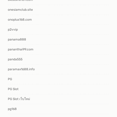
onesiamclub.site
onoplus168.com
p2vvip
panama888
pananthai99.com
panda555
paramax1688.info
PG
PG Slot
PG Slot เว็บใหม่
pg168