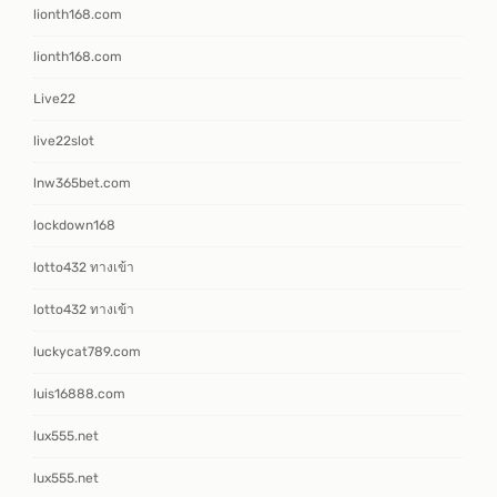
lionth168.com
lionth168.com
Live22
live22slot
lnw365bet.com
lockdown168
lotto432 ทางเข้า
lotto432 ทางเข้า
luckycat789.com
luis16888.com
lux555.net
lux555.net