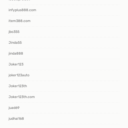
infyplus888.com
item388.com
jbo355
Jinda55
jinda888
Joker123
joker123auto
Joker123th
Joker123th.com
juad69
judhai168