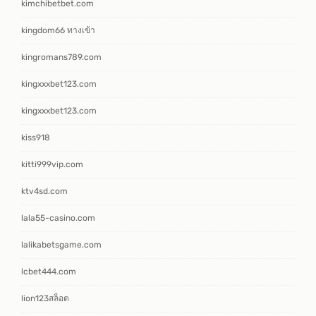
kimchibetbet.com
kingdom66 ทางเข้า
kingromans789.com
kingxxxbet123.com
kingxxxbet123.com
kiss918
kitti999vip.com
ktv4sd.com
lala55-casino.com
lalikabetsgame.com
lcbet444.com
lion123สล็อต