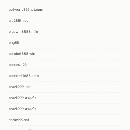
betworld369hot.com
bio285th.com
bluewin8888.info
bng55
bombet888.win
bonanza99
boonlert1688.com
brazil999 slot
brazil999 ทางเข้า
brazil999 ทางเข้า
carlo999.net