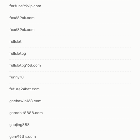
fortune99vip.com
fox689ok.com
fox689ok.com
fullslot
fullslotpg
fullslotpg168.com
funny18
future24bet.com
gachawin168.com
gamehit8888.com
gaojing888
gem99ths.com