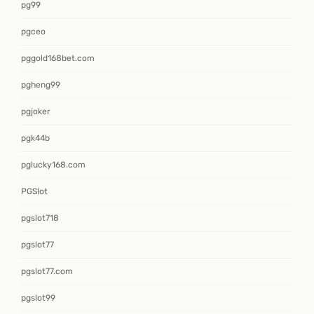
pg99
pgceo
pggold168bet.com
pgheng99
pgjoker
pgk44b
pglucky168.com
PGSlot
pgslot718
pgslot77
pgslot77.com
pgslot99