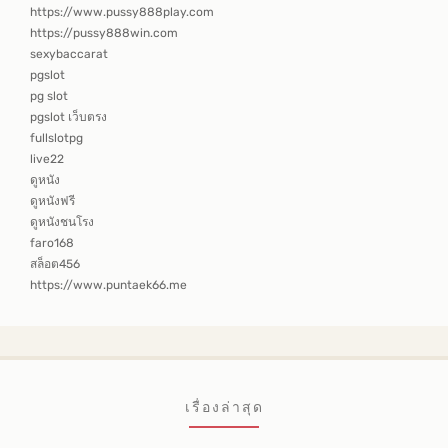
https://www.pussy888play.com
https://pussy888win.com
sexybaccarat
pgslot
pg slot
pgslot เว็บตรง
fullslotpg
live22
ดูหนัง
ดูหนังฟรี
ดูหนังชนโรง
faro168
สล็อต456
https://www.puntaek66.me
เรื่องล่าสุด