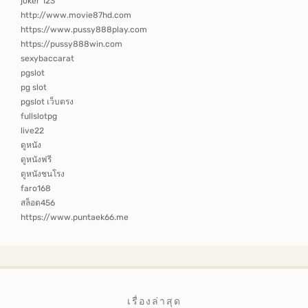
joker 123
http://www.movie87hd.com
https://www.pussy888play.com
https://pussy888win.com
sexybaccarat
pgslot
pg slot
pgslot เว็บตรง
fullslotpg
live22
ดูหนัง
ดูหนังฟรี
ดูหนังชนโรง
faro168
สล็อต456
https://www.puntaek66.me
เรื่องล่าสุด