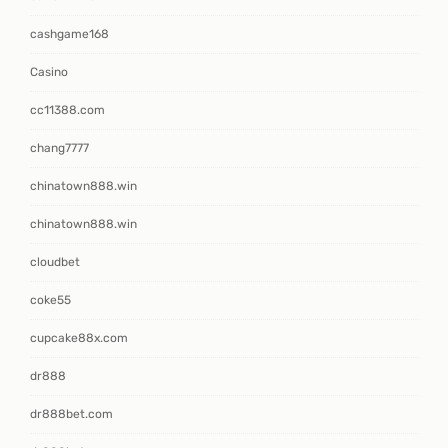
cashgame168
Casino
cc11388.com
chang7777
chinatown888.win
chinatown888.win
cloudbet
coke55
cupcake88x.com
dr888
dr888bet.com