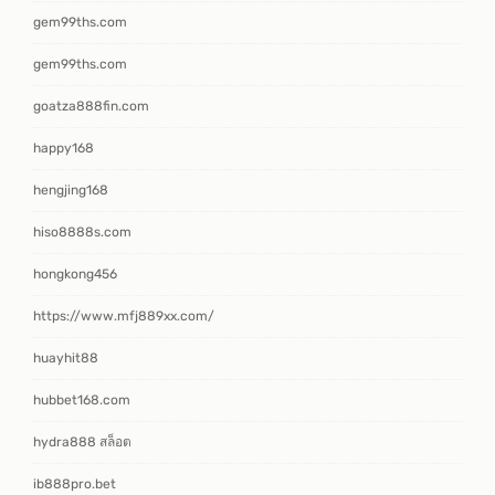
gem99ths.com
gem99ths.com
goatza888fin.com
happy168
hengjing168
hiso8888s.com
hongkong456
https://www.mfj889xx.com/
huayhit88
hubbet168.com
hydra888 สล็อต
ib888pro.bet