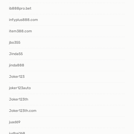
ib888pro.bet
infyplus888.com
item388.com
jbo355
Jinda55
jinda888
Joker123
joker123auto
Joker123th
Joker123th.com
juad69
judhai168