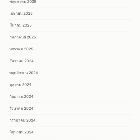
พฤษภาคม 2025
เมษายน 2025
มีนาคม 2025
กุมภาพันธ์ 2025
มกราคม 2025
ธันวาคม 2024
พฤศจิกายน 2024
ตุลาคม 2024
กันยายน 2024
สิงหาคม 2024
กรกฎาคม 2024
มิถุนายน 2024