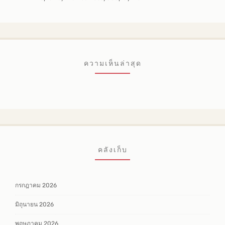
ความเห็นล่าสุด
คลังเก็บ
กรกฎาคม 2026
มิถุนายน 2026
พฤษภาคม 2026