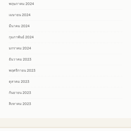
พฤษภาคม 2024
เมษายน 2024
มีนาคม 2024
กุมภาพันธ์ 2024
มกราคม 2024
ธันวาคม 2023
พฤศจิกายน 2023
ตุลาคม 2023
กันยายน 2023
สิงหาคม 2023