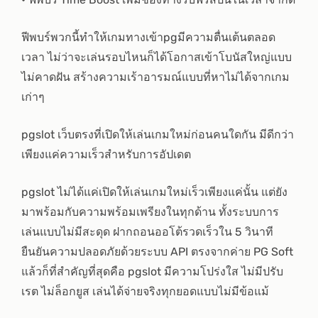
ฟีพบร์พวกนี้ทำให้เกมทางเข้าpgมีความตื่นเต้นตลอด
เวลา ไม่ว่าจะเล่นรอบไหนก็ได้โอกาสเข้าโบนัสใหญ่แบบ
ไม่คาดฝัน สร้างความเร้าอารมณ์แบบที่หาไม่ได้จากเกม
เก่าๆ
pgslot เว็บตรงที่เปิดให้เล่นเกมใหม่ก่อนคนใดกัน มีดีกว่า
เพียงแค่ความเร็วสำหรับการอัปเดต
pgslot ไม่ได้แค่เปิดให้เล่นเกมใหม่เร็วเพียงแค่นั้น แต่ยัง
มาพร้อมกับความพร้อมเพรียงในทุกด้าน ทั้งระบบการ
เล่นแบบไม่มีสะดุด ฝากถอนออโต้รวดเร็วใน 5 วินาที
ยืนยันความปลอดภัยด้วยระบบ API ตรงจากค่าย PG Soft
แล้วก็ที่สำคัญที่สุดคือ pgslot มีความโปร่งใส ไม่มีปรับ
เรต ไม่ล็อกยูส เล่นได้จ่ายจริงทุกยอดแบบไม่มีข้อแม้