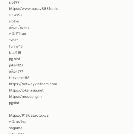
slot99
https://www.pussy888fun.io
บาคาร่า
slotxo
สล็อตเว็บตรง
หนังโป๊ไทย
1xbet
funny18
kiss918
pg slot
joker123
สล็อต777
tokyoslot88
https://betwayvietnam.com
https://jokerasia.net
https://moodeng.in
pgslot
https://918kissauto.xyz
หนังชนโรง
sagame