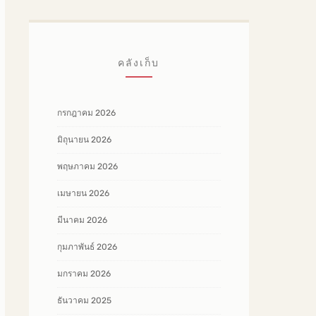
คลังเก็บ
กรกฎาคม 2026
มิถุนายน 2026
พฤษภาคม 2026
เมษายน 2026
มีนาคม 2026
กุมภาพันธ์ 2026
มกราคม 2026
ธันวาคม 2025