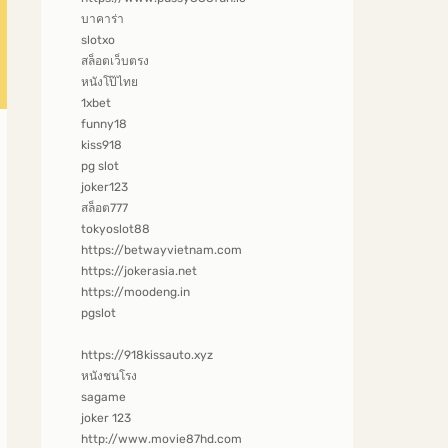
บาคาร่า
slotxo
สล็อตเว็บตรง
หนังโป๊ไทย
1xbet
funny18
kiss918
pg slot
joker123
สล็อต777
tokyoslot88
https://betwayvietnam.com
https://jokerasia.net
https://moodeng.in
pgslot
https://918kissauto.xyz
หนังชนโรง
sagame
joker 123
http://www.movie87hd.com