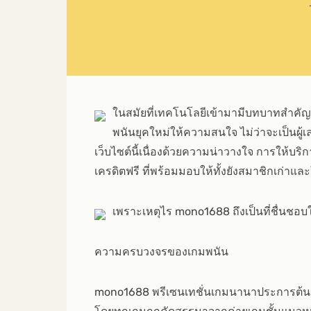
ในสมัยที่เทคโนโลยีเข้ามามีบทบาทสำคัญใ
พนันยุคใหม่ให้ความสนใจ ไม่ว่าจะเป็นผู้เ
เว็บไซต์นี้เนื่องด้วยความน่าวางใจ การให้บริ
เครดิตฟรี ที่พร้อมมอบให้ทั้งยังสมาชิกเก่าแล
เพราะเหตุไร mono1688 ถึงเป็นที่ชื่นช
ความครบวงจรของเกมพนัน
mono1688 พรีเซนเทชั่นเกมนานาประการต้นแบบ