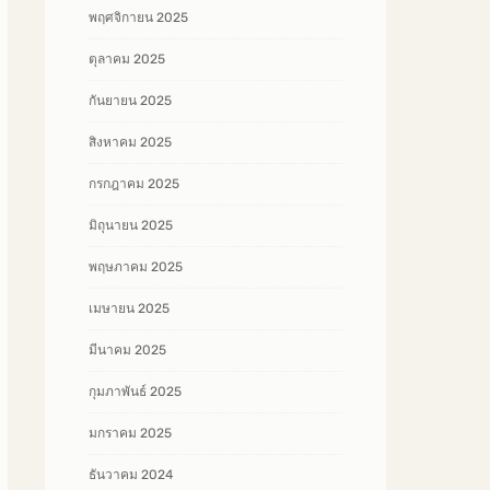
พฤศจิกายน 2025
ตุลาคม 2025
กันยายน 2025
สิงหาคม 2025
กรกฎาคม 2025
มิถุนายน 2025
พฤษภาคม 2025
เมษายน 2025
มีนาคม 2025
กุมภาพันธ์ 2025
มกราคม 2025
ธันวาคม 2024