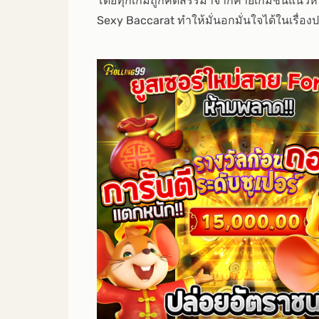
โดยทุกเกมถูกคัดสรรมาจากค่ายเกมชั้นแนวหน
Sexy Baccarat ทำให้มั่นอกมั่นใจได้ในเรื่อ