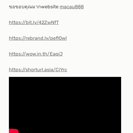
ขอขอบคุณมากwebsite
macau888
https://bit.ly/42ZwNfT
https://rebrand.ly/pefl0wl
https://wow.in.th/EaqiJ
https://shorturl.asia/CiYrc