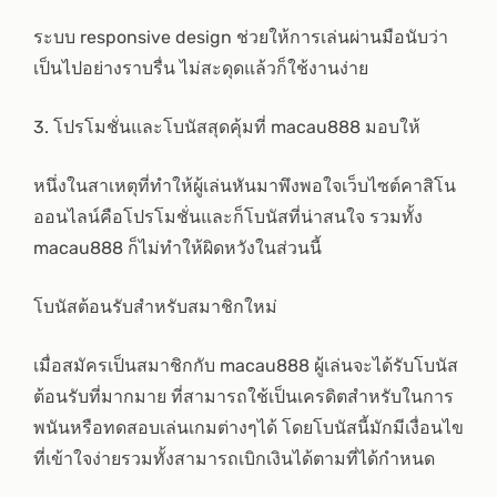
ระบบ responsive design ช่วยให้การเล่นผ่านมือนับว่า
เป็นไปอย่างราบรื่น ไม่สะดุดแล้วก็ใช้งานง่าย
3. โปรโมชั่นและโบนัสสุดคุ้มที่ macau888 มอบให้
หนึ่งในสาเหตุที่ทำให้ผู้เล่นหันมาพึงพอใจเว็บไซต์คาสิโน
ออนไลน์คือโปรโมชั่นและก็โบนัสที่น่าสนใจ รวมทั้ง
macau888 ก็ไม่ทำให้ผิดหวังในส่วนนี้
โบนัสต้อนรับสำหรับสมาชิกใหม่
เมื่อสมัครเป็นสมาชิกกับ macau888 ผู้เล่นจะได้รับโบนัส
ต้อนรับที่มากมาย ที่สามารถใช้เป็นเครดิตสำหรับในการ
พนันหรือทดสอบเล่นเกมต่างๆได้ โดยโบนัสนี้มักมีเงื่อนไข
ที่เข้าใจง่ายรวมทั้งสามารถเบิกเงินได้ตามที่ได้กำหนด