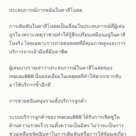
ประสบการณ์การพนันในคาสิโนสด
การเดิมพันในคาสิโนสดเป็นเยี่ยมในประสบการณ์ที่ผู้เล่น
ถูกใจ เพราะเหตุว่าช่วยทำให้รู้สึกเปรียบเสมือนอยู่ในคาสิ
โนจริง โดยเฉพาะการถ่ายทอดสดที่มีคุณภาพสูงและการ
บริการจากเจ้ามือที่มืออาชีพ
ผู้เล่นบางรายเล่าว่าประสบการณ์ในคาสิโนสดของ
macau888 นั้นยอดเยี่ยมในเหตุผลที่ทำให้พวกเขากลับ
มาใช้บริการซ้ำอีกที
การช่วยสนับสนุนรวมทั้งบริการลูกค้า
ระบบบริการลูกค้าของ macau888 ได้รับการเชิดชูใน
ด้านความรวดเร็วรวมทั้งความเป็นมิตร ไม่ว่าจะเป็นการ
ช่วยเหลือขจัดปัญหาในการเดิมพันหรือการให้ข้อมูลเกี่ยว