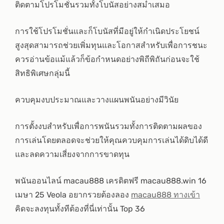
ติดตามโปรโมชั่นรวมทั้งโบนัสอย่างสม่ำเสมอ
การใช้โปรโมชั่นและก็โบนัสที่มีอยู่ให้กำเนิดประโยชน์
สูงสุดสามารถช่วยเพิ่มทุนและโอกาสสำหรับเพื่อการชนะ
ควรอ่านข้อแม้แล้วก็ข้อกำหนดอย่างพิถีพิถันก่อนจะใช้
สิทธิพิเศษกลุ่มนี้
ควบคุมงบประมาณและวางแผนพนันอย่างมีวินัย
การตั้งงบสำหรับเพื่อการพนันรวมทั้งการติดตามผลของ
การเล่นโดยตลอดจะช่วยให้คุณควบคุมการเล่นได้ดิบได้ดี
และลดความเสี่ยงจากการขาดทุน
พนันออนไลน์ macau888 เครดิตฟรี macau888.win 16
เมษา 25 Veola อยากรวยต้องลอง
macau888 ทางเข้า
คิดจะลงทุนทั้งทีต้องที่นี่เท่านั้น Top 36