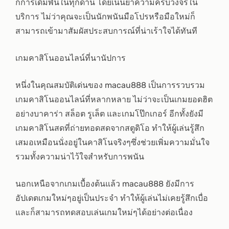
ก็การเดิมพันในทุกด้าน โดยเน้นย้ำความครบวงจรใน
บริการ ไม่ว่าคุณจะเป็นนักพนันมือโปรหรือมือใหม่ก็
สามารถเข้ามาสัมผัสประสบการณ์ที่น่าเร้าใจได้ทันที
เกมคาสิโนออนไลน์ที่นานัปการ
หนึ่งในคุณสมบัติเด่นของ macau888 เป็นการรวบรวม
เกมคาสิโนออนไลน์ที่หลากหลาย ไม่ว่าจะเป็นเกมยอดฮิต
อย่างบาคาร่า สล็อต รูเล็ต และเกมโป๊กเกอร์ อีกทั้งยังมี
เกมคาสิโนสดที่ถ่ายทอดสดจากสตูดิโอ ทำให้ผู้เล่นรู้สึก
เสมอเหมือนนั่งอยู่ในคาสิโนจริงๆซึ่งช่วยเพิ่มความมั่นใจ
รวมทั้งความน่าไว้ใจสำหรับการพนัน
นอกเหนือจากเกมเบื้องต้นแล้ว macau888 ยังมีการ
อัปเดตเกมใหม่ๆอยู่เป็นประจำ ทำให้ผู้เล่นไม่เคยรู้สึกเบื่อ
และก็สามารถทดสอบเล่นเกมใหม่ๆได้อย่างต่อเนื่อง