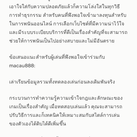
เอาใจใส่กับความปลอดภัยแล้วก็ความโล่งใสในทุกวิธี
การทำธุรกรรม สำหรับคนที่พึงพอใจเข้ามาลงทุนสำหรับ
ในการพนันออนไลน์ การเลือกเว็บไซต์ที่มีความน่าไว้ใจ
และมีระบบระเบียบบริการที่ดีเป็นเรื่องสำคัญที่จะสามารถ
ช่วยให้การพนันเป็นไปอย่างสบายและไม่มีอันตราย
ข้อเสนอแนะสำหรับผู้เล่นที่พึงพอใจเข้าร่วมกับ
macau888:
เล่าเรียนข้อมูลรวมทั้งทดลองเล่นก่อนลงเดิมพันจริง
กระบวนการทำความรู้ความเข้าใจกฎและลักษณะของ
เกมเป็นเรื่องสำคัญ เมื่อทดสอบเล่นแล้ว คุณจะสามารถ
ปรับวิธีการและก็เทคนิคให้เหมาะสมกับสไตล์การเล่น
ของตัวเองได้ดิบได้ดีเพิ่มขึ้น