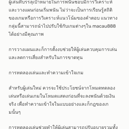
ผู้เล่นที่บรรลุเป้าหมายในการพนันชอบมีการวิเคราะห์
และวางแผนก่อนเริ่มพนัน ไม่ว่าจะเป็นการเรียนรู้สถิติ
ของเกมหรือการวิเคราะห์แนวโน้มของคำตอบ แนวทาง
กลุ่มนี้สามารถนำไปปรับใช้กับเกมต่างๆใน macau888
ได้อย่างมีคุณภาพ
การวางแผนและก็การตั้งงบช่วยให้ผู้เล่นควบคุมการเล่น
และลดการเสี่ยงสำหรับในการขาดทุน
การทดลองเล่นและทำความเข้าใจเกม
สำหรับผู้เล่นใหม่ ควรจะใช้ประโยชน์จากโหมดทดลอง
เล่นหรือเล่นเกมในโหมดแสดงก่อนที่จะลงพนันด้วยเงิน
จริง เพื่อทำความเข้าใจในแบบอย่างและก็กฎของเก
มนั้นๆ
การทดลองเล่นช่วยทำให้ผู้เล่นสามารถปรับอุบายรวมทั้ง