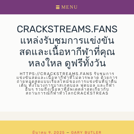
Primary
Skip
MENU
menu
to
content
CRACKSTREAMS.FANS
แหล่งรับชมการแข่งขัน
สดและเนื้อหากีฬาที่คุณ
หลงใหล ดูฟรีทั้งวัน
HTTPS://CRACKSTREAMS.FANS รับชมการ
แข่งขันสดและเนื้อหากีฬาที่ไม่ควรพลาด ด้วยการ
ถ่ายทอดสดแบบเรียลไทม์ของการแข่งขันที่น่าตื่น
เต้น ทั้งในวงการบาสเกตบอล ฟุตบอล และกีฬา
อื่นๆ รวมถึงเนื้อหาที่อัพเดตล่าสุดเกี่ยวกับ
สถานการณ์กีฬาทั่วโลกCRACKSTREAS
มีนาคม 9, 2025
—
GARY BUTLER