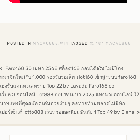
POSTED IN
MACAU888.WIN
TAGGED
สมาชิก MACAU888
แนะแนว
Faro168 30 เมษา 2568 สล็อต168 ถอนได้จริง ไม่มีโกง
เรื่อง
สมาชิกใหม่รับ 1,000 รองรับวอเล็ท slot168 เข้าสู่ระบบ faro168
เฮงรับแดนทะเลทราย Top 22 by Lavada Faro168.co
เว็บหวยออนไลน์ Lot888.net 19 เมษา 2025 แทงหวยออนไลน์ ให้
บาทแพงที่สุดสมัคร เล่นหวยง่ายๆ คอหวยห้ามพลาดไม่มีหัก
เปอร์เซ็นต์ lotto888 เว็บหวยยอดนิยมอันดับ 1 Top 49 by Elena
Search