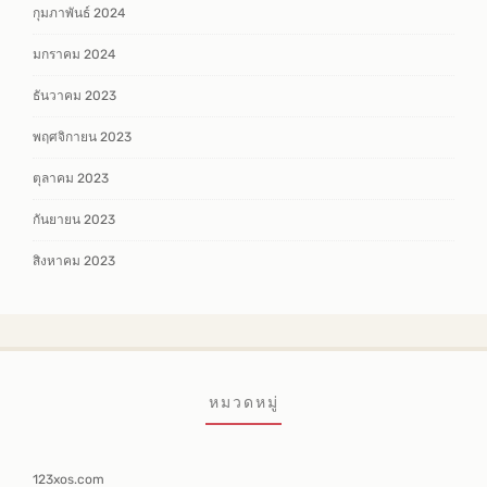
กุมภาพันธ์ 2024
มกราคม 2024
ธันวาคม 2023
พฤศจิกายน 2023
ตุลาคม 2023
กันยายน 2023
สิงหาคม 2023
หมวดหมู่
123xos.com