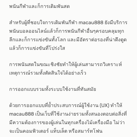
พนันกีฬาและก็การเดิมพันสด
สำหรับผู้ที่ชอบใจการเดิมพันกีฬา macau888 ยังมีบริการ
พนันบอลออนไลน์แล้วก็การพนันกีฬาอื่นๆครอบคลุมทุก
ลีกและก็การแข่งขันทั้งโลก และมีอัตราต่อรองที่น่าดึงดูด
แล้วก็การแข่งขันที่โปร่งใส
การพนันสดในขณะชิงชัยทำให้ผู้เล่นสามารถวิเคราะห์
เหตุการณ์รวมทั้งตัดสินใจได้อย่างเร็ว
การออกแบบรวมทั้งระบบใช้งานที่ทันสมัย
ด้วยการออกแบบที่ย้ำประสบการณ์ผู้ใช้งาน (UX) ทำให้
macau888 เป็นเว็บที่ใช้งานง่ายรวมทั้งสนองตอบต่อสิ่งที่
มีความต้องการของผู้เล่นในทุกเครื่องไม้เครื่องมือ ไม่ว่า
จะเป็นคอมพิวเตอร์ แท็บเล็ต หรือสมาร์ทโฟน