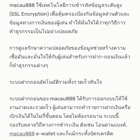
macau888 ใช้เทคโนโลยีการเข้ารหัสข้อมูลระดับสูง
(SSL Encryption) เพื่อคุ้มครองป้องกันข้อมูลส่วนตัวและ
ข้อมูลทางการเงินของผู้เล่น ทำให้มั่นใจได้ว่าทุกวิธีการ
ทำธุรกรรมเป็นไปอย่างปลอดภัย
การดูแลรักษาความปลอดภัยของข้อมูลช่วยสร้างความ
เชื่อมั่นและมั่นใจให้กับผู้เล่นสำหรับการฝาก-ถอนเงินแล้ว
ก็ทำธุรกรรมต่างๆ
ระบบฝากถอนอัตโนมัติรวมทั้งรวดเร็วทันใจ
ระบบฝากถอนของ macau888 ได้รับการออกแบบให้ใช้
งานง่ายและรวดเร็ว ผู้เล่นสามารถทำรายการฝากเงินหรือ
เบิกเงินได้ในไม่กี่ขั้นตอน โดยไม่ต้องรอนาน ระบบนี้
รองรับหลายวิถีทางการชำระเงิน ดังเช่น โอนผ่านแบงค์,
macau888
e-wallet และก็แม้กระทั้งบัตรเครดิต