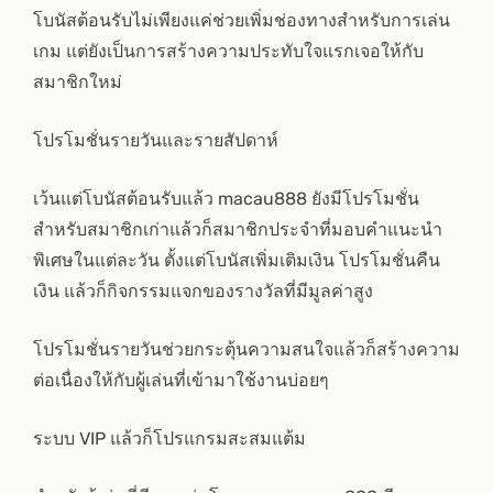
โบนัสต้อนรับไม่เพียงแค่ช่วยเพิ่มช่องทางสำหรับการเล่น
เกม แต่ยังเป็นการสร้างความประทับใจแรกเจอให้กับ
สมาชิกใหม่
โปรโมชั่นรายวันและรายสัปดาห์
เว้นแต่โบนัสต้อนรับแล้ว macau888 ยังมีโปรโมชั่น
สำหรับสมาชิกเก่าแล้วก็สมาชิกประจำที่มอบคำแนะนำ
พิเศษในแต่ละวัน ตั้งแต่โบนัสเพิ่มเติมเงิน โปรโมชั่นคืน
เงิน แล้วก็กิจกรรมแจกของรางวัลที่มีมูลค่าสูง
โปรโมชั่นรายวันช่วยกระตุ้นความสนใจแล้วก็สร้างความ
ต่อเนื่องให้กับผู้เล่นที่เข้ามาใช้งานบ่อยๆ
ระบบ VIP แล้วก็โปรแกรมสะสมแต้ม