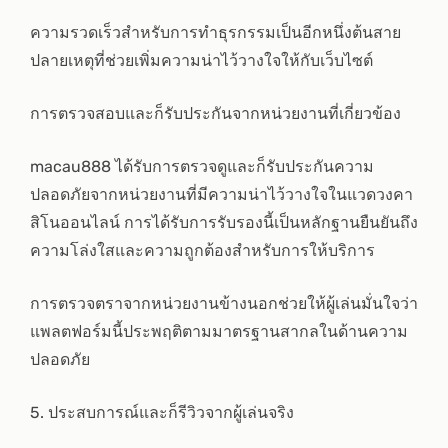
ความรวดเร็วสำหรับการทำธุรกรรมเป็นอีกหนึ่งต้นสาย
ปลายเหตุที่ช่วยเพิ่มความน่าไว้วางใจให้กับเว็บไซต์
การตรวจสอบและก็รับประกันจากหน่วยงานที่เกี่ยวข้อง
macau888 ได้รับการตรวจดูและก็รับประกันความ
ปลอดภัยจากหน่วยงานที่มีความน่าไว้วางใจในแวดวงคา
สิโนออนไลน์ การได้รับการรับรองนี้เป็นหลักฐานยืนยันถึง
ความโล่งใสและความถูกต้องสำหรับการให้บริการ
การตรวจตราจากหน่วยงานข้างนอกช่วยให้ผู้เล่นมั่นใจว่า
แพลตฟอร์มนี้ประพฤติตามมาตรฐานสากลในด้านความ
ปลอดภัย
5. ประสบการณ์และก็รีวิวจากผู้เล่นจริง