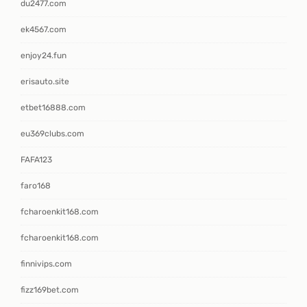
du2477.com
ek4567.com
enjoy24.fun
erisauto.site
etbet16888.com
eu369clubs.com
FAFA123
faro168
fcharoenkit168.com
fcharoenkit168.com
finnivips.com
fizz169bet.com