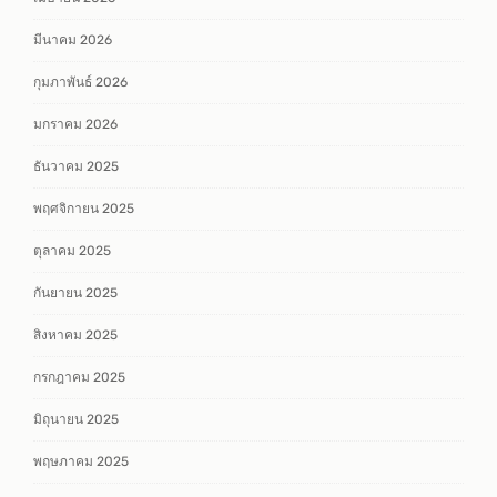
มีนาคม 2026
กุมภาพันธ์ 2026
มกราคม 2026
ธันวาคม 2025
พฤศจิกายน 2025
ตุลาคม 2025
กันยายน 2025
สิงหาคม 2025
กรกฎาคม 2025
มิถุนายน 2025
พฤษภาคม 2025