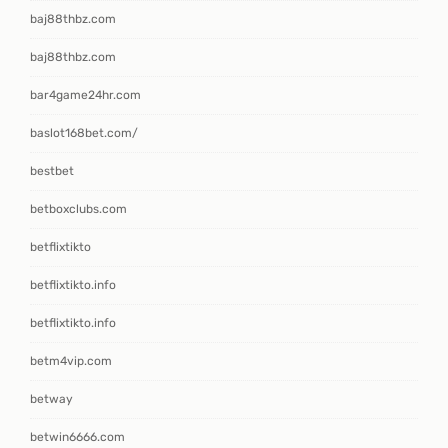
baj88thbz.com
baj88thbz.com
bar4game24hr.com
baslot168bet.com/
bestbet
betboxclubs.com
betflixtikto
betflixtikto.info
betflixtikto.info
betm4vip.com
betway
betwin6666.com