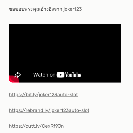
ขอขอบพระคุณอ้างอิงจาก
joker123
https://bit.ly/joker123auto-slot
https://rebrand.ly/joker123auto-slot
https://cutt.ly/CexRf9Jn