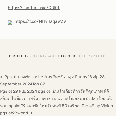
https://shorturl.asia/CUI0L
https://t.co/MHvHaqaWZV
POSTED IN
JOKER123AUTO
TAGGED
JOKER123AUTO
แนะแนว
Pgslot ทางเข้า เวปไซต์เครดิตฟรี ล่าสุด Funny18.vip 28
เรื่อง
September 2024Top 87
Pgslot 29 พ.ย. 2024 pgslot เป็นเจ้าเดียวที่การันตีคุณภาพ พีจี
สล็อต ไม่ต้องทำเทิร์นบาคาร่า เกมคาสิโน สล็อต ยิงปลา ป๊อกเด้ง
หวย pgslot99 สมาชิกใหม่รับทันที 50 เหรียญ Top 49 by Vivien
pgslot99.world