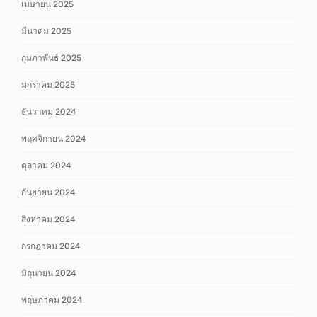
เมษายน 2025
มีนาคม 2025
กุมภาพันธ์ 2025
มกราคม 2025
ธันวาคม 2024
พฤศจิกายน 2024
ตุลาคม 2024
กันยายน 2024
สิงหาคม 2024
กรกฎาคม 2024
มิถุนายน 2024
พฤษภาคม 2024