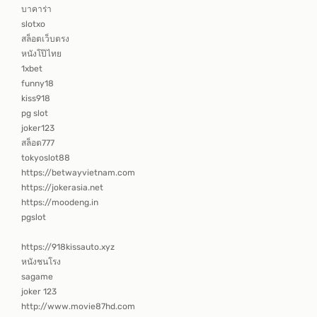
บาคาร่า
slotxo
สล็อตเว็บตรง
หนังโป๊ไทย
1xbet
funny18
kiss918
pg slot
joker123
สล็อต777
tokyoslot88
https://betwayvietnam.com
https://jokerasia.net
https://moodeng.in
pgslot
https://918kissauto.xyz
หนังชนโรง
sagame
joker 123
http://www.movie87hd.com