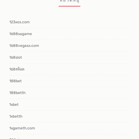
หมวดหมู่
123xos.com
1688sagame
1688vegasx.com
168slot
168สล็อต
188bet
188betth
1xbet
1xbetth
1xgameth.com