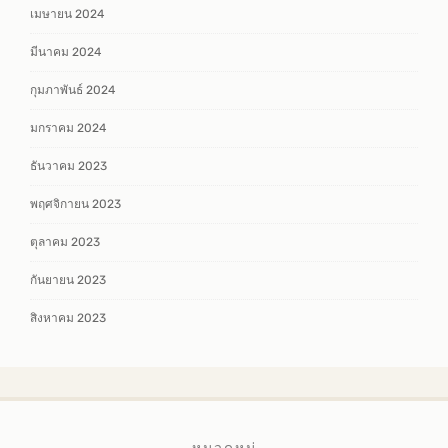
เมษายน 2024
มีนาคม 2024
กุมภาพันธ์ 2024
มกราคม 2024
ธันวาคม 2023
พฤศจิกายน 2023
ตุลาคม 2023
กันยายน 2023
สิงหาคม 2023