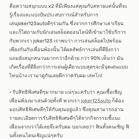
คือความสนุกแบบ x2 ที่มีเพียงแค่คุณกับสหายแค่นั้นที่จะ
รู้เรื่องและแบ่งปันประสบการณ์สำหรับการ
เล่นjoker123autoดีๆร่วมกัน ซึ่งจากการศึกษาเล่าเรียน
และก็ไต่ถามกับนักเล่นสล็อตออนไลน์ที่เข้ามาใช้บริการ
กับพวกเรา joker123 เราพบว่า การเล่นสล็อตไปพร้อม
เพียงกันกับเพื่อนพ้องนั้น ได้ผลลัพธ์การเล่นที่ดียิ่งกว่า
แถมยังสนุกสนานมากกว่าอีกด้วย กว่า 90% เห็นว่า มัน
เกิดเรื่องที่ดียิ่งกว่าการเล่นผู้เดียวแบบสุดๆจะมีจุดเด่นแบบ
ไหนบ้าง เรามาดูกันเลยดีกว่าครับผม เลทโก!
• รับสิทธิพิเศษดีๆมากมาย แน่ๆนะครับว่า คุณเชื้อเชิญ
เพื่อนพ้องมาเล่นด้วยทั้งที พวกเรา
joker123auto
ก็ต้อง
มอบสิทธิพิเศษดีๆให้กับคุณอยู่แล้ว ซึ่งคุณสามารถอ่าน
รายละเอียดการรับสิทธิพิเศษดีๆได้จากกิจกรรมชี้แนะ
เพื่อนจากเราได้เลยจ๊ะครับผม บอกเลยว่า ฟินทั้งคนเชิญ ฟิ
นทั้งคนโดนเชิญแน่ๆครับ