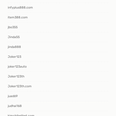
infyplus888.com
item388.com
jbo355
Jinda55
jinda888
Joker123
joker123auto
Joker123th
Joker123th.com
juad69
judhai168
kimchibetbet.com