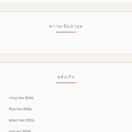
ความเห็นล่าสุด
คลังเก็บ
กรกฎาคม 2026
มิถุนายน 2026
พฤษภาคม 2026
เมษายน 2026