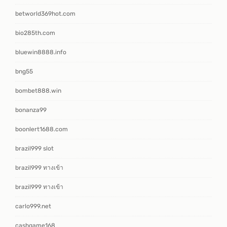
betworld369hot.com
bio285th.com
bluewin8888.info
bng55
bombet888.win
bonanza99
boonlert1688.com
brazil999 slot
brazil999 ทางเข้า
brazil999 ทางเข้า
carlo999.net
cashgame168