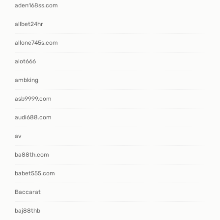
aden168ss.com
allbet24hr
allone745s.com
alot666
ambking
asb9999.com
audi688.com
av
ba88th.com
babet555.com
Baccarat
baj88thb