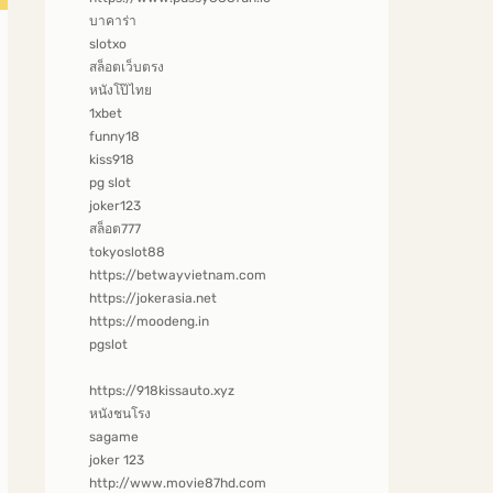
บาคาร่า
slotxo
สล็อตเว็บตรง
หนังโป๊ไทย
1xbet
funny18
kiss918
pg slot
joker123
สล็อต777
tokyoslot88
https://betwayvietnam.com
https://jokerasia.net
https://moodeng.in
pgslot
https://918kissauto.xyz
หนังชนโรง
sagame
joker 123
http://www.movie87hd.com