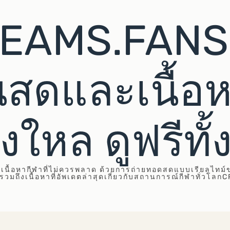
AMS.FANS 
สดและเนื้อห
ใหล ดูฟรีทั้
หากีฬาที่ไม่ควรพลาด ด้วยการถ่ายทอดสดแบบเรียลไทม์ของ
 รวมถึงเนื้อหาที่อัพเดตล่าสุดเกี่ยวกับสถานการณ์กีฬาทั่วโ