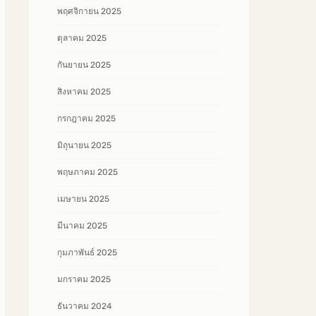
พฤศจิกายน 2025
ตุลาคม 2025
กันยายน 2025
สิงหาคม 2025
กรกฎาคม 2025
มิถุนายน 2025
พฤษภาคม 2025
เมษายน 2025
มีนาคม 2025
กุมภาพันธ์ 2025
มกราคม 2025
ธันวาคม 2024