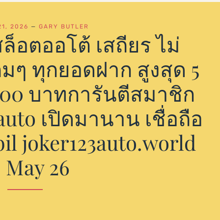
1, 2026
—
GARY BUTLER
ล็อตออโต้ เสถียร ไม่
ต็มๆ ทุกยอดฝาก สูงสุด 5
บ 300 บาทการันตีสมาชิก
auto เปิดมานาน เชื่อถือ
bil joker123auto.world
0 May 26