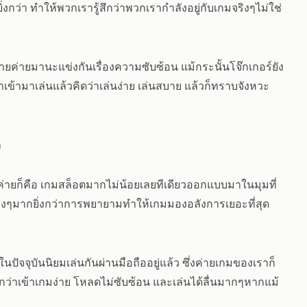
่งกว่า ทำให้พวกเรารู้สึกว่าพวกเรากำลังอยู่กับเกมจริงๆไม่ใช่
ค่ายมานะแข่งกันเรื่องความซับซ้อน แม้กระนั้นโจ๊กเกอร์ยัง
เข้ามาเล่นแล้วคิดว่าเล่นง่าย เล่นสบาย แล้วก็ทราบจังหวะ
า
ๆค่ายก็คือ เกมสล็อตมากไม่น้อยเลยทีเดียวออกแบบมาในมุมที่
ๆมากยิ่งกว่าการพยายามทำให้เกมมองอลังการเยอะที่สุด
ปัจจุบันนิยมเล่นกันผ่านมือถืออยู่แล้ว ซึ่งค่ายเกมของเราก็
สึกว่าเข้าเกมง่าย โหลดไม่ซับซ้อน และเล่นได้ลื่นมากๆหากแม้