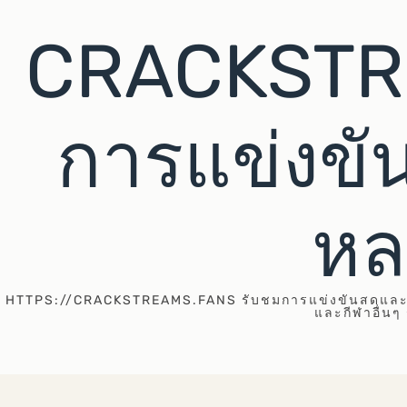
Primary
Skip
menu
CRACKSTRE
to
content
การแข่งขัน
หลง
HTTPS://CRACKSTREAMS.FANS รับชมการแข่งขันสดและเนื้อ
และกีฬาอื่นๆ