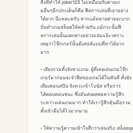
สิ่งที่ทำให้ joker123 ไม่เหมือนกับค่ายเก
มอื่นๆอีกประเด็นก็คือ ฟีลการเล่นที่เอาอย่าง
ได้ยาก นี่แหละครับ หากแม้หลายค่ายจะบาก
บั่นทำเกมสล็อตให้คล้ายกัน แม้กระนั้นฟี
ลการเล่นนั้นแตกต่างอย่างแจ่มแจ้ง เพราะ
เหตุว่าโจ๊กเกอร์นั้นมีเสน่ห์แบบที่หาได้ยาก
มาก
• เสียงรวมทั้งจังหวะเกม: ผู้ที่เคยเล่นเกมโจ๊ก
เกอร์มาก่อนจะจำฟีลของเกมได้ในทันที ทั้งยัง
เสียงตอนสปิน จังหวะเข้าโบนัส หรือการ
โต้ตอบตอนชนะ ซึ่งมันส่งผลต่อความรู้สึก
ระหว่างเล่นเกมมาก ทำให้เรารู้สึกคุ้นมือรวม
ทั้งเข้ามือได้ไวมากมาย
• ให้ความรู้ความเข้าใจสึกว่าเล่นจริง: สล็อต