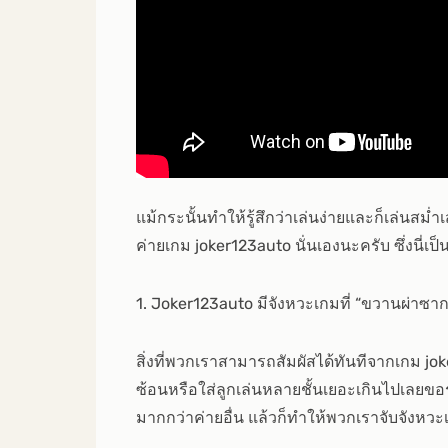
แม้กระนั้นทำให้รู้สึกว่าเล่นง่ายและก็เล่นสม่ำเ
ค่ายเกม joker123auto นั่นเองนะครับ ซึ่งนี่เป็นห
1. Joker123auto มีจังหวะเกมที่ “ขวานผ่าซาก”
สิ่งที่พวกเราสามารถสัมผัสได้ทันทีจากเกม j
ซ้อนหรือใส่ลูกเล่นหลายชั้นเยอะเกินไปเลยขอร
มากกว่าค่ายอื่น แล้วก็ทำให้พวกเราจับจังหวะเก