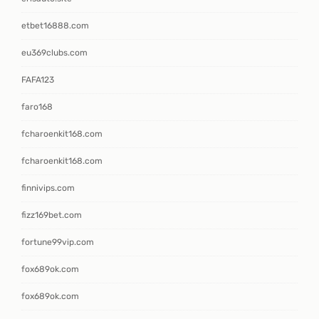
etbet16888.com
eu369clubs.com
FAFA123
faro168
fcharoenkit168.com
fcharoenkit168.com
finnivips.com
fizz169bet.com
fortune99vip.com
fox689ok.com
fox689ok.com