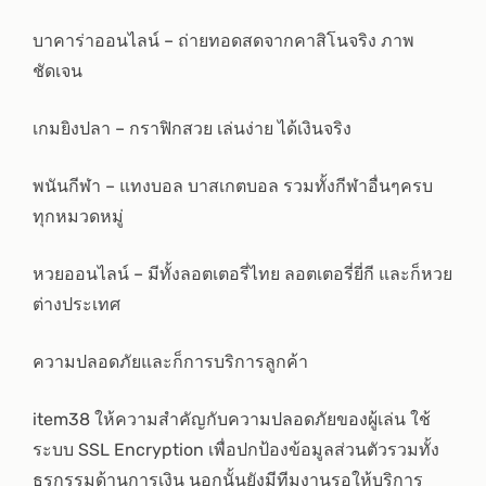
บาคาร่าออนไลน์ – ถ่ายทอดสดจากคาสิโนจริง ภาพ
ชัดเจน
เกมยิงปลา – กราฟิกสวย เล่นง่าย ได้เงินจริง
พนันกีฬา – แทงบอล บาสเกตบอล รวมทั้งกีฬาอื่นๆครบ
ทุกหมวดหมู่
หวยออนไลน์ – มีทั้งลอตเตอรี่ไทย ลอตเตอรี่ยี่กี และก็หวย
ต่างประเทศ
ความปลอดภัยและก็การบริการลูกค้า
item38 ให้ความสำคัญกับความปลอดภัยของผู้เล่น ใช้
ระบบ SSL Encryption เพื่อปกป้องข้อมูลส่วนตัวรวมทั้ง
ธุรกรรมด้านการเงิน นอกนั้นยังมีทีมงานรอให้บริการ