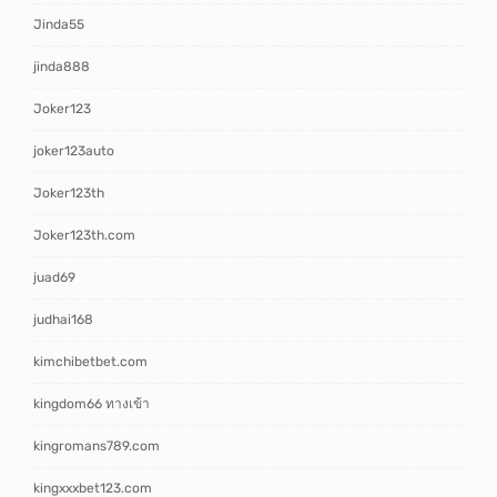
Jinda55
jinda888
Joker123
joker123auto
Joker123th
Joker123th.com
juad69
judhai168
kimchibetbet.com
kingdom66 ทางเข้า
kingromans789.com
kingxxxbet123.com