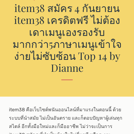
item38 สมัคร 4 กันยายน
item38 เครดิตฟรี ไม่ต้อง
เดาเมนูเองรองรับ
มากกว่า5ภาษาเมนูเข้าใจ
ง่ายไม่ซับซ้อน Top 14 by
Dianne
item38 คือเว็บไซต์พนันออนไลน์ที่มาแรงในตอนนี้ ด้วย
ระบบที่นำสมัย ไม่เป็นอันตราย และก็ตอบปัญหาผู้เล่นทุก
สไตล์ อีกทั้งมือใหม่และก็มืออาชีพ ไม่ว่าจะเป็นการ