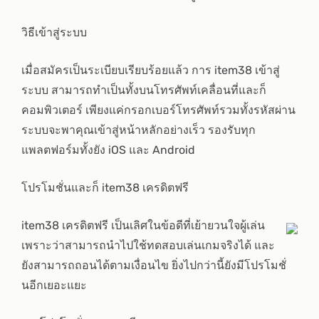
วิธีเข้าสู่ระบบ
เมื่อสมัครเป็นระเบียบเรียบร้อยแล้ว การ item38 เข้าสู่
ระบบ สามารถทำเป็นทั้งบนโทรศัพท์เคลื่อนที่และก็
คอมพิวเตอร์ เพียงแค่กรอกเบอร์โทรศัพท์รวมทั้งรหัสผ่าน
ระบบจะพาคุณเข้าสู่หน้าหลักอย่างเร็ว รองรับทุก
แพลตฟอร์มทั้งยัง iOS และ Android
โปรโมชั่นและก็ item38 เครดิตฟรี
item38 เครดิตฟรี เป็นเลิศในข้อดีที่เย้ายวนใจผู้เล่น
เพราะว่าสามารถนำไปใช้ทดสอบเล่นเกมจริงได้ และ
ยังสามารถถอนได้ตามเงื่อนไข ยิ่งไปกว่านี้ยังมีโปรโมชั่
นอีกเยอะแยะ