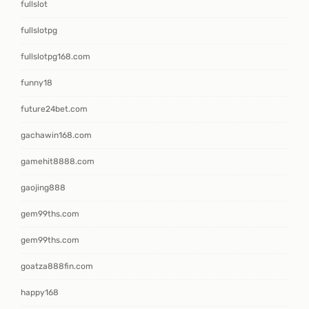
fullslot
fullslotpg
fullslotpg168.com
funny18
future24bet.com
gachawin168.com
gamehit8888.com
gaojing888
gem99ths.com
gem99ths.com
goatza888fin.com
happy168