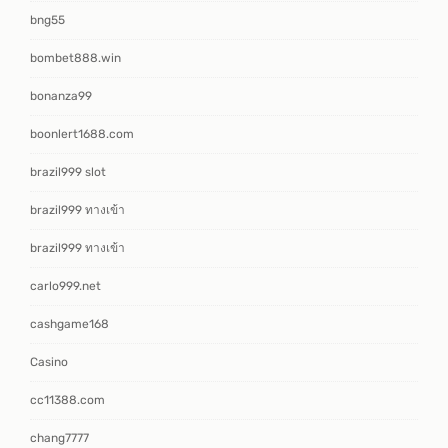
bng55
bombet888.win
bonanza99
boonlert1688.com
brazil999 slot
brazil999 ทางเข้า
brazil999 ทางเข้า
carlo999.net
cashgame168
Casino
cc11388.com
chang7777