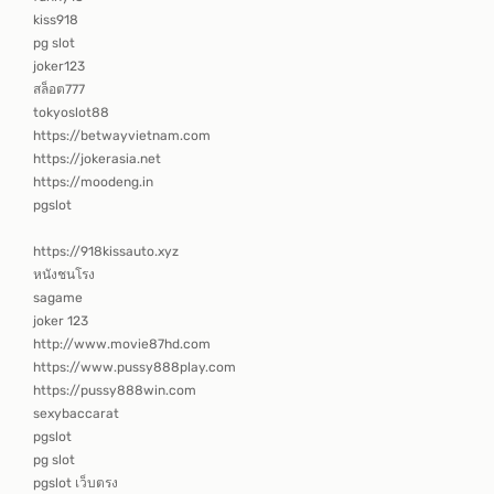
kiss918
pg slot
joker123
สล็อต777
tokyoslot88
https://betwayvietnam.com
https://jokerasia.net
https://moodeng.in
pgslot
https://918kissauto.xyz
หนังชนโรง
sagame
joker 123
http://www.movie87hd.com
https://www.pussy888play.com
https://pussy888win.com
sexybaccarat
pgslot
pg slot
pgslot เว็บตรง