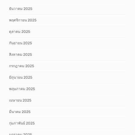
ธันวาคม 2025
พฤศจิกายน 2025
ตุลาคม 2025
กันยายน 2025
สิงหาคม 2025
กรกฎาคม 2025
มิถุนายน 2025
พฤษภาคม 2025
เมษายน 2025
มีนาคม 2025
กุมภาพันธ์ 2025
มกราคม 2025