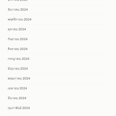
ธันวาคม 2024
พฤศจิกายน 2024
ตุลาคม 2024
กันยายน 2024
สิงหาคม 2024
กรกฎาคม 2024
มิถุนายน 2024
พฤษภาคม 2024
เมษายน 2024
มีนาคม 2024
กุมภาพันธ์ 2024