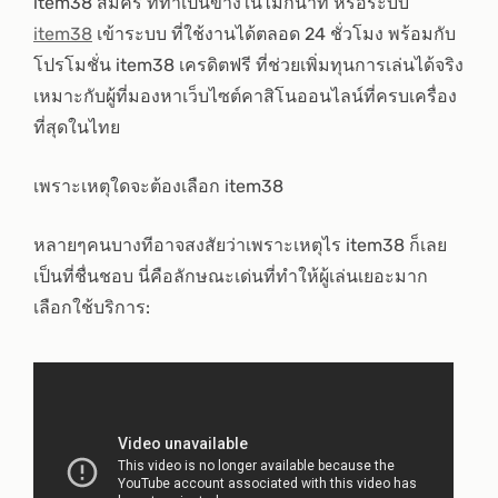
item38 สมัคร ที่ทำเป็นข้างในไม่กี่นาที หรือระบบ
item38
เข้าระบบ ที่ใช้งานได้ตลอด 24 ชั่วโมง พร้อมกับ
โปรโมชั่น item38 เครดิตฟรี ที่ช่วยเพิ่มทุนการเล่นได้จริง
เหมาะกับผู้ที่มองหาเว็บไซต์คาสิโนออนไลน์ที่ครบเครื่อง
ที่สุดในไทย
เพราะเหตุใดจะต้องเลือก item38
หลายๆคนบางทีอาจสงสัยว่าเพราะเหตุไร item38 ก็เลย
เป็นที่ชื่นชอบ นี่คือลักษณะเด่นที่ทำให้ผู้เล่นเยอะมาก
เลือกใช้บริการ: