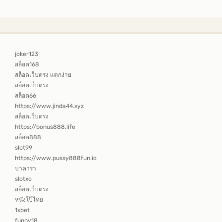
joker123
สล็อต168
สล็อตเว็บตรง แตกง่าย
สล็อตเว็บตรง
สล็อต66
https://www.jinda44.xyz
สล็อตเว็บตรง
https://bonus888.life
สล็อต888
slot99
https://www.pussy888fun.io
บาคาร่า
slotxo
สล็อตเว็บตรง
หนังโป๊ไทย
1xbet
funny18