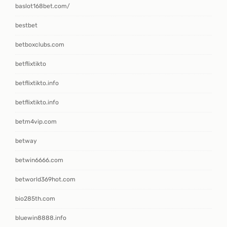
baslot168bet.com/
bestbet
betboxclubs.com
betflixtikto
betflixtikto.info
betflixtikto.info
betm4vip.com
betway
betwin6666.com
betworld369hot.com
bio285th.com
bluewin8888.info