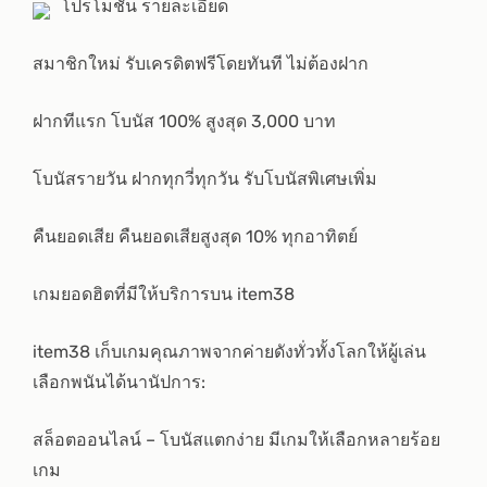
โปรโมชั่น รายละเอียด
สมาชิกใหม่ รับเครดิตฟรีโดยทันที ไม่ต้องฝาก
ฝากทีแรก โบนัส 100% สูงสุด 3,000 บาท
โบนัสรายวัน ฝากทุกวี่ทุกวัน รับโบนัสพิเศษเพิ่ม
คืนยอดเสีย คืนยอดเสียสูงสุด 10% ทุกอาทิตย์
เกมยอดฮิตที่มีให้บริการบน item38
item38 เก็บเกมคุณภาพจากค่ายดังทั่วทั้งโลกให้ผู้เล่น
เลือกพนันได้นานัปการ:
สล็อตออนไลน์ – โบนัสแตกง่าย มีเกมให้เลือกหลายร้อย
เกม