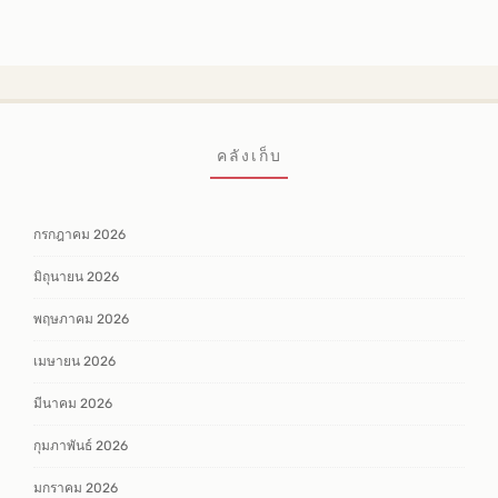
คลังเก็บ
กรกฎาคม 2026
มิถุนายน 2026
พฤษภาคม 2026
เมษายน 2026
มีนาคม 2026
กุมภาพันธ์ 2026
มกราคม 2026