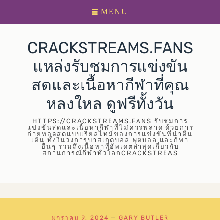
Primary
Skip
MENU
menu
to
content
CRACKSTREAMS.FANS
แหล่งรับชมการแข่งขัน
สดและเนื้อหากีฬาที่คุณ
หลงใหล ดูฟรีทั้งวัน
HTTPS://CRACKSTREAMS.FANS รับชมการ
แข่งขันสดและเนื้อหากีฬาที่ไม่ควรพลาด ด้วยการ
ถ่ายทอดสดแบบเรียลไทม์ของการแข่งขันที่น่าตื่น
เต้น ทั้งในวงการบาสเกตบอล ฟุตบอล และกีฬา
อื่นๆ รวมถึงเนื้อหาที่อัพเดตล่าสุดเกี่ยวกับ
สถานการณ์กีฬาทั่วโลกCRACKSTREAS
มกราคม 9, 2024
—
GARY BUTLER