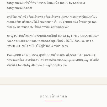
tangtem168 เข้าให้ทัน ก่อนรางวัลหลุดมือ Top 72 by Gabriella
tangtem168e.com
คาสิโนออนไลน์ สล็อตเว็บตรง สล็อตเว็บตรง 2026 ประสบการณ์เล่นยุคใหม่
ระบบเสถียร พร้อมเกมให้เลือกมากมาย เว็บแม่ jin888.asia ใหม่ล่าสุด Top
100 by Gertrude 15 เว็บแจกหนัก September 69
Sexy168 เปิดโลกเกมไพ่สดแบบเรียลไทม์ Top 64 by Finley sexy168c.com
วันเกิดรับ 500 ระบบเสถียร อัปเดตล่าสุด เว็บดี มีโต๊ะให้เลือกเยอะ บาคา
ร่า168 เปิดเกมไว รับโปรใหญ่ไปเลย 3 กันยายน 69
Pussy888 20 ก.ย. 2569 พุซซี่888 มิติใหม่แห่ง สล็อตออนไลน์ แคชแบค
10% เกมสล็อต คาสิโนออนไลน์ สวรรค์ของนักลงทุน pussy888play รอไม่ได้
ต้องลอง Top 34 by Alethea Pussy888play.me
ความเห็นล่าสุด