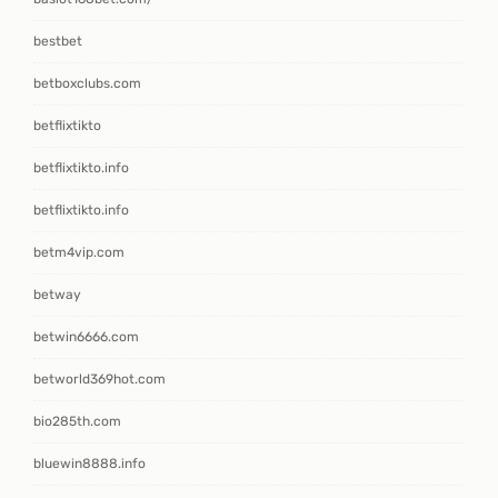
bestbet
betboxclubs.com
betflixtikto
betflixtikto.info
betflixtikto.info
betm4vip.com
betway
betwin6666.com
betworld369hot.com
bio285th.com
bluewin8888.info