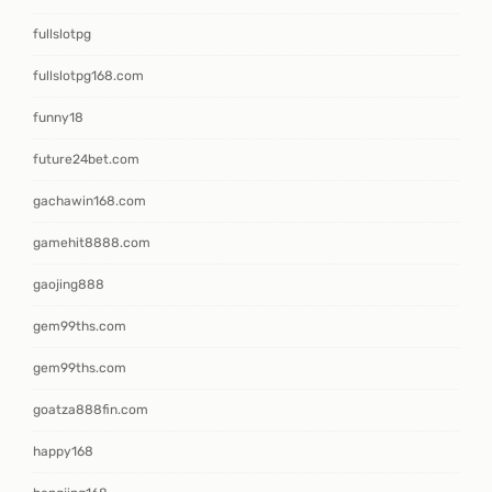
fullslotpg
fullslotpg168.com
funny18
future24bet.com
gachawin168.com
gamehit8888.com
gaojing888
gem99ths.com
gem99ths.com
goatza888fin.com
happy168