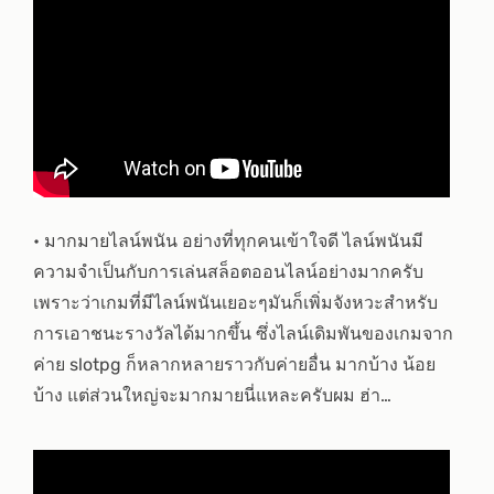
• มากมายไลน์พนัน อย่างที่ทุกคนเข้าใจดี ไลน์พนันมี
ความจำเป็นกับการเล่นสล็อตออนไลน์อย่างมากครับ
เพราะว่าเกมที่มีไลน์พนันเยอะๆมันก็เพิ่มจังหวะสำหรับ
การเอาชนะรางวัลได้มากขึ้น ซึ่งไลน์เดิมพันของเกมจาก
ค่าย slotpg ก็หลากหลายราวกับค่ายอื่น มากบ้าง น้อย
บ้าง แต่ส่วนใหญ่จะมากมายนี่แหละครับผม ฮ่า…