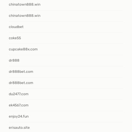
chinatown888.win
chinatown888.win
cloudbet
coke55
cupcake88x.com
dr888
dr888bet.com
dr888bet.com
du2477.com
ek4567.com
enjoy24.fun
erisauto.site