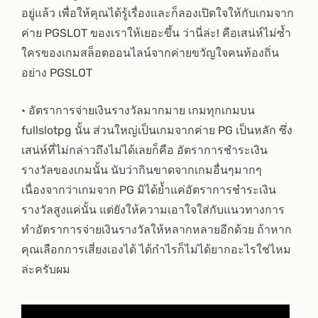
อยู่แล้ว เพื่อให้คุณได้รู้เรื่องและก็ลองเปิดใจให้กับเกมจาก
ค่าย PGSLOT ของเราให้เยอะขึ้น ว่านี่ล่ะ! คือเสน่ห์ไม่ซ้ำ
ใครของเกมสล็อตออนไลน์จากค่ายขวัญใจคนท้องถิ่น
อย่าง PGSLOT
• อัตราการจ่ายเงินรางวัลมากมาย เกมทุกเกมบน
fullslotpg นั้น ส่วนใหญ่เป็นเกมจากค่าย PG เป็นหลัก ซึ่ง
เสน่ห์ที่ไม่กล่าวถึงไม่ได้เลยก็คือ อัตราการชำระเงิน
รางวัลของเกมนั้น นับว่ากินขาดจากเกมอื่นๆมากๆ
เนื่องจากว่าเกมจาก PG มิได้ย้ำแค่อัตราการชำระเงิน
รางวัลสูงแค่นั้น แต่ยังให้ความเอาใจใส่กับแนวทางการ
ทำอัตราการจ่ายเงินรางวัลให้หลากหลายอีกด้วย ถ้าหาก
คุณเลือกการเสี่ยงเองได้ ได้กำไรก็ไม่ได้ยากอะไรใช่ไหม
ล่ะครับผม