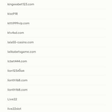
kingxxxbet123.com
kiss918
kitti999vip.com
ktv4sd.com
lala55-casino.com
lalikabetsgame.com
lcbet444.com
lion123สล็อต
lionth168.com
lionth168.com
Live22
live22slot