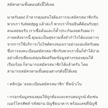
สมัครตามขั้นตอนดังนี้ได้เลย
มาครับผม! ถ้าหากคุณสนใจต้องการจะสมัครสมาชิกกับ
พวกเรา fullslotpg แล้วล่ะก็ พวกเราก็ขอยินดีต้อนรับทุก
คนเลยขอรับ เราเชื่อมั่นและก็ค้ำประกันเลยครับผมว่า
ภายหลังจากนี้ คุณจะเป็นสุขรวมทั้งทำกำไรได้แบบยาวๆ
จากการใช้บริการเว็บไซต์ตรงของเราอย่างแน่แท้ครับผม
ซึ่งการลงทะเบียนสมัครสมาชิกกับพวกเรานั้นก็ทำได้ง่าย
อย่างยิ่งๆเพียงแค่คุณจัดเตรียมข้อมูลต่างๆของคุณให้
เรียบร้อย ก็สามารถสมัครสมาชิกได้แล้วครับ โดย
สามารถสมัครตามขั้นตอนต่างๆดังนี้ได้เลย
• คลิกปุ่ม ‘ลงทะเบียนสมัครสมาชิก’ ที่หน้าเว็บ
• กรอกข้อมูลของคุณให้ถูกต้องและครบสมบูรณ์ ดังเช่น
เบอร์โทรศัพท์ รหัสผ่าน บัญชีธนาคาร พร้อมเลขที่บัญชี