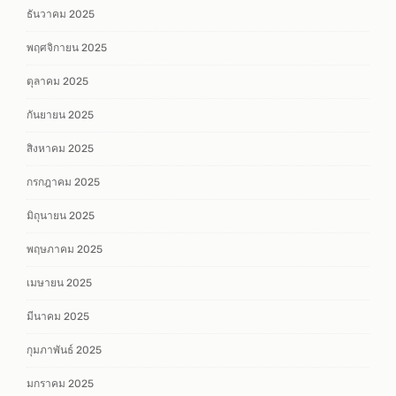
ธันวาคม 2025
พฤศจิกายน 2025
ตุลาคม 2025
กันยายน 2025
สิงหาคม 2025
กรกฎาคม 2025
มิถุนายน 2025
พฤษภาคม 2025
เมษายน 2025
มีนาคม 2025
กุมภาพันธ์ 2025
มกราคม 2025