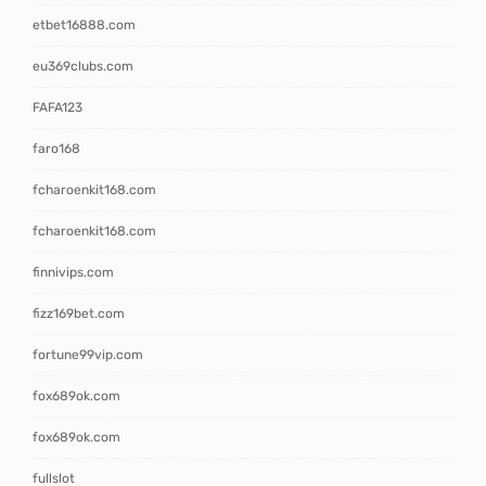
etbet16888.com
eu369clubs.com
FAFA123
faro168
fcharoenkit168.com
fcharoenkit168.com
finnivips.com
fizz169bet.com
fortune99vip.com
fox689ok.com
fox689ok.com
fullslot