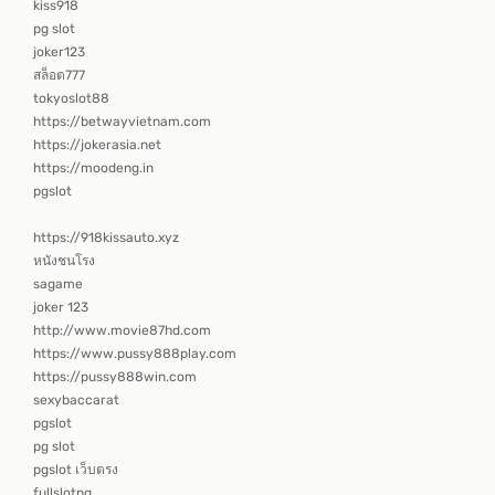
kiss918
pg slot
joker123
สล็อต777
tokyoslot88
https://betwayvietnam.com
https://jokerasia.net
https://moodeng.in
pgslot
https://918kissauto.xyz
หนังชนโรง
sagame
joker 123
http://www.movie87hd.com
https://www.pussy888play.com
https://pussy888win.com
sexybaccarat
pgslot
pg slot
pgslot เว็บตรง
fullslotpg