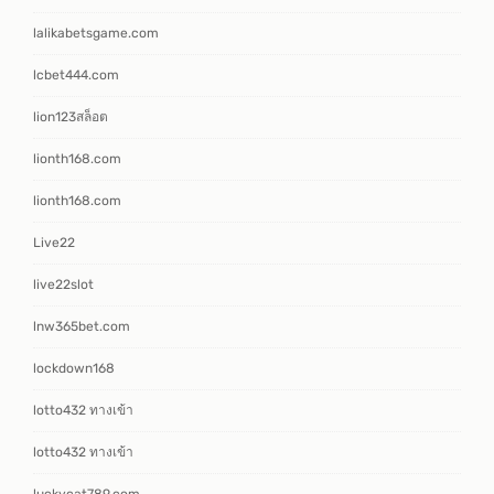
lalikabetsgame.com
lcbet444.com
lion123สล็อต
lionth168.com
lionth168.com
Live22
live22slot
lnw365bet.com
lockdown168
lotto432 ทางเข้า
lotto432 ทางเข้า