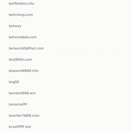
betflixtikto.info
betm4vip.com
betway
betwin6666.com
betworld369hot.com
bio285th.com
bluewin8888.info
bng55
bombet888.win
bonanza99
boonlert1688.com
brazil999 slot