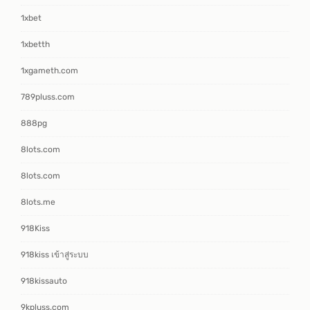
1xbet
1xbetth
1xgameth.com
789pluss.com
888pg
8lots.com
8lots.com
8lots.me
918Kiss
918kiss เข้าสู่ระบบ
918kissauto
9kpluss.com