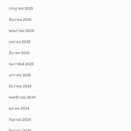
กรกฎาคม 2025
มิถุนายน 2025
พฤษภาคม 2025
เมษายน 2025
มีนาคม 2025
กุมภาพันธ์ 2025
มกราคม 2025
ธันวาคม 2024
พฤศจิกายน 2024
ตุลาคม 2024
กันยายน 2024
สิงหาคม 2024