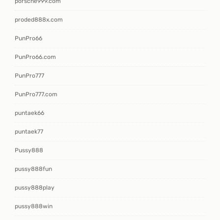
porsche999.com
proded888x.com
PunPro66
PunPro66.com
PunPro777
PunPro777.com
puntaek66
puntaek77
Pussy888
pussy888fun
pussy888play
pussy888win