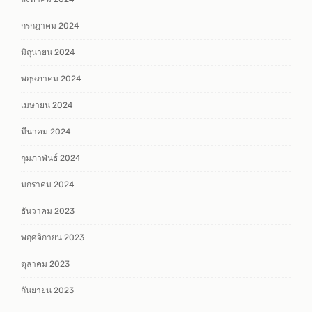
กรกฎาคม 2024
มิถุนายน 2024
พฤษภาคม 2024
เมษายน 2024
มีนาคม 2024
กุมภาพันธ์ 2024
มกราคม 2024
ธันวาคม 2023
พฤศจิกายน 2023
ตุลาคม 2023
กันยายน 2023