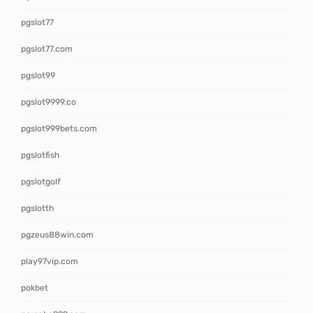
pgslot77
pgslot77.com
pgslot99
pgslot9999.co
pgslot999bets.com
pgslotfish
pgslotgolf
pgslotth
pgzeus88win.com
play97vip.com
pokbet