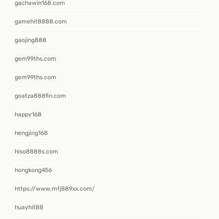
gachawin168.com
gamehit8888.com
gaojing888
gem99ths.com
gem99ths.com
goatza888fin.com
happy168
hengjing168
hiso8888s.com
hongkong456
https://www.mfj889xx.com/
huayhit88