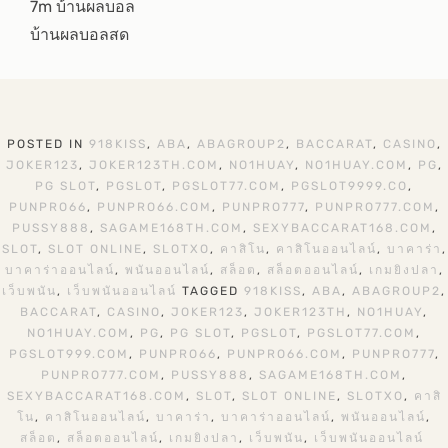
7m บ้านผลบอล
บ้านผลบอลสด
POSTED IN
918KISS
,
ABA
,
ABAGROUP2
,
BACCARAT
,
CASINO
,
JOKER123
,
JOKER123TH.COM
,
NO1HUAY
,
NO1HUAY.COM
,
PG
,
PG SLOT
,
PGSLOT
,
PGSLOT77.COM
,
PGSLOT9999.CO
,
PUNPRO66
,
PUNPRO66.COM
,
PUNPRO777
,
PUNPRO777.COM
,
PUSSY888
,
SAGAME168TH.COM
,
SEXYBACCARAT168.COM
,
SLOT
,
SLOT ONLINE
,
SLOTXO
,
คาสิโน
,
คาสิโนออนไลน์
,
บาคาร่า
,
บาคาร่าออนไลน์
,
พนันออนไลน์
,
สล็อต
,
สล็อตออนไลน์
,
เกมยิงปลา
,
เว็บพนัน
,
เว็บพนันออนไลน์
TAGGED
918KISS
,
ABA
,
ABAGROUP2
,
BACCARAT
,
CASINO
,
JOKER123
,
JOKER123TH
,
NO1HUAY
,
NO1HUAY.COM
,
PG
,
PG SLOT
,
PGSLOT
,
PGSLOT77.COM
,
PGSLOT999.COM
,
PUNPRO66
,
PUNPRO66.COM
,
PUNPRO777
,
PUNPRO777.COM
,
PUSSY888
,
SAGAME168TH.COM
,
SEXYBACCARAT168.COM
,
SLOT
,
SLOT ONLINE
,
SLOTXO
,
คาสิ
โน
,
คาสิโนออนไลน์
,
บาคาร่า
,
บาคาร่าออนไลน์
,
พนันออนไลน์
,
สล็อต
,
สล็อตออนไลน์
,
เกมยิงปลา
,
เว็บพนัน
,
เว็บพนันออนไลน์