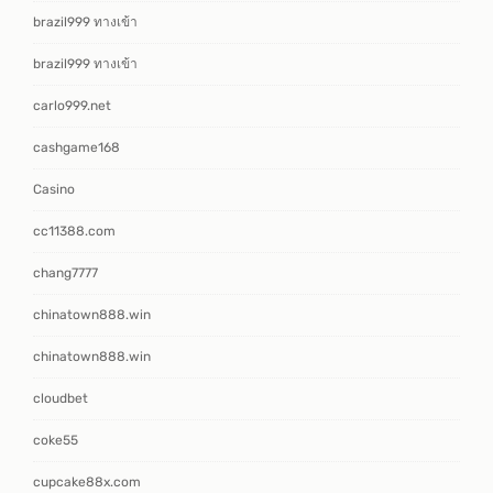
brazil999 ทางเข้า
brazil999 ทางเข้า
carlo999.net
cashgame168
Casino
cc11388.com
chang7777
chinatown888.win
chinatown888.win
cloudbet
coke55
cupcake88x.com