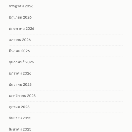
กรกฎาคม 2026
มิถุนายน 2026
พฤษภาคม 2026
เมษายน 2026
มีนาคม 2026
กุมภาพันธ์ 2026
มกราคม 2026
ธันวาคม 2025
พฤศจิกายน 2025
ตุลาคม 2025
กันยายน 2025
สิงหาคม 2025