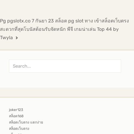
แนะแนว
Pg pgslotx.co 7 กันยา 23 สล็อต pg slot ทาง เข้าสล็อตเว็บตรง
เรื่อง
สะดวกที่สุดโบนัสต้อนรับจัดหนัก พีจี เกมน่าเล่น Top 44 by
Twyla
Search
for:
joker123
สล็อต168
สล็อตเว็บตรง แตกง่าย
สล็อตเว็บตรง