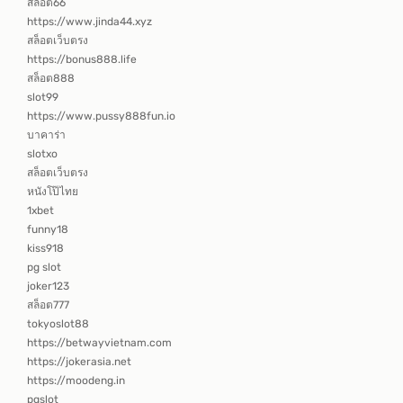
สล็อต66
https://www.jinda44.xyz
สล็อตเว็บตรง
https://bonus888.life
สล็อต888
slot99
https://www.pussy888fun.io
บาคาร่า
slotxo
สล็อตเว็บตรง
หนังโป๊ไทย
1xbet
funny18
kiss918
pg slot
joker123
สล็อต777
tokyoslot88
https://betwayvietnam.com
https://jokerasia.net
https://moodeng.in
pgslot