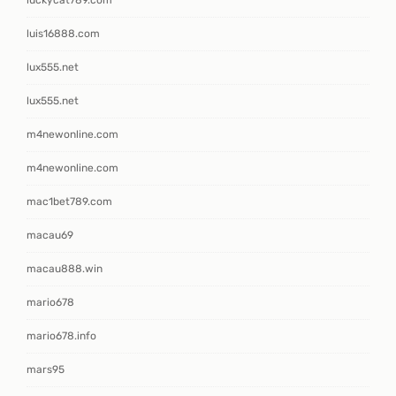
luckycat789.com
luis16888.com
lux555.net
lux555.net
m4newonline.com
m4newonline.com
mac1bet789.com
macau69
macau888.win
mario678
mario678.info
mars95