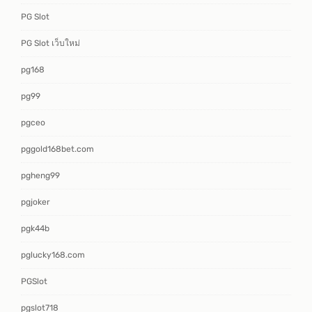
PG Slot
PG Slot เว็บใหม่
pg168
pg99
pgceo
pggold168bet.com
pgheng99
pgjoker
pgk44b
pglucky168.com
PGSlot
pgslot718