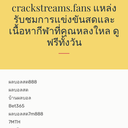
crackstreams.fans แหล่ง
รับชมการแข่งขันสดและ
เนื้อหากีฬาที่คุณหลงใหล ดู
ฟรีทั้งวัน
ผลบอลสด888
ผลบอลสด
บ้านผลบอล
Bet365
ผลบอลสด7m888
7MTH