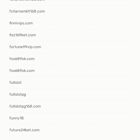
fcharoenkit168.com
finnivips.com
fizz169bet.com
fortune99vip.com
fox689ok.com
fox689ok.com
fullslot
fullslotpg
fullslotpg168.com
funny18
future24bet.com