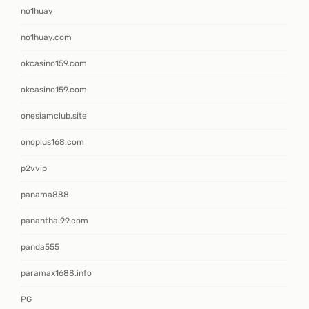
no1huay
no1huay.com
okcasino159.com
okcasino159.com
onesiamclub.site
onoplus168.com
p2vvip
panama888
pananthai99.com
panda555
paramax1688.info
PG