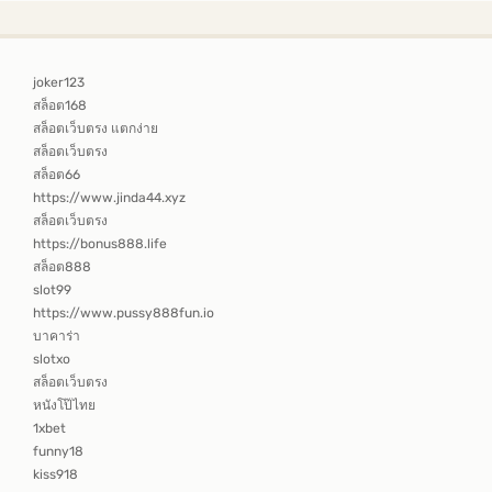
joker123
สล็อต168
สล็อตเว็บตรง แตกง่าย
สล็อตเว็บตรง
สล็อต66
https://www.jinda44.xyz
สล็อตเว็บตรง
https://bonus888.life
สล็อต888
slot99
https://www.pussy888fun.io
บาคาร่า
slotxo
สล็อตเว็บตรง
หนังโป๊ไทย
1xbet
funny18
kiss918