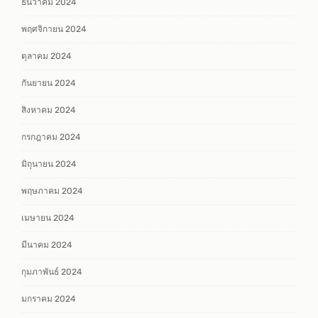
ธันวาคม 2024
พฤศจิกายน 2024
ตุลาคม 2024
กันยายน 2024
สิงหาคม 2024
กรกฎาคม 2024
มิถุนายน 2024
พฤษภาคม 2024
เมษายน 2024
มีนาคม 2024
กุมภาพันธ์ 2024
มกราคม 2024