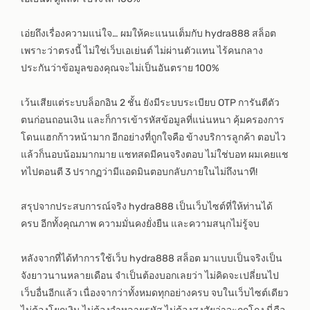
เอ่ยถึงเรื่องความแน่ใจ… ผมให้คะแนนเต็มกับ hydra888 สล็อต
เพราะว่าตรงนี้ ไม่ใช่เว็บเอเย่นต์ ไม่ผ่านตัวแทน ไร้คนกลาง
ประกันว่าข้อมูลของคุณจะไม่เป็นอันตราย 100%
เว้นเสียแต่ระบบล็อกอิน 2 ชั้น ยังมีระบบระเบียบ OTP การันตีตัว
ตนก่อนถอนเงิน และก็การเข้ารหัสข้อมูลที่แน่นหนา คุ้มครองการ
โดนแฮกก้าวหน้ามาก อีกอย่างที่ถูกใจคือ ข้างบริการลูกค้า ตอบไว
แล้วก็นอบน้อมมากมาย แชทสดมีคนจริงตอบ ไม่ใช่บอท ผมเคยแช
ทไปตอนตี 3 ปรากฏว่ามีแอดมินตอบกลับภายในไม่ถึงนาที!
สรุปจากประสบการณ์จริง hydra888 เป็นเว็บไซต์ที่ให้ท่านได้
ครบ อีกทั้งคุณภาพ ความมั่นคงยั่งยืน และความสนุกไม่รู้จบ
หลังจากที่ได้ทำการใช้เว็บ hydra888 สล็อต มาแบบเป็นจริงเป็น
จังยาวนานหลายเดือน จำเป็นต้องบอกเลยว่า ไม่คิดจะเปลี่ยนไป
เว็บอื่นอีกแล้ว เนื่องจากว่าทั้งหมดทุกอย่างครบ จบในเว็บไซต์เดียว