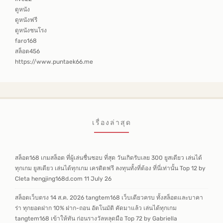
ดูหนัง
ดูหนังฟรี
ดูหนังชนโรง
faro168
สล็อต456
https://www.puntaek66.me
เรื่องล่าสุด
สล็อต168 เกมสล็อต ที่ผู้เล่นชื่นชอบ ที่สุด วันเกิดรับเลย 300 ยูสเดียว เล่นได้
ทุกเกม ยูสเดียว เล่นได้ทุกเกม เครดิตฟรี ลงทุนทั้งที่ต้อง ที่นี่เท่านั้น Top 12 by
Cleta hengjing168d.com 11 July 26
สล็อตเว็บตรง 14 ส.ค. 2026 tangtem168 เว็บเดียวครบ ทั้งสล็อตและบาคา
ร่า ทุกยอดฝาก 10% ฝาก-ถอน อัตโนมัติ คัดมาแล้ว เล่นได้ทุกเกม
tangtem168 เข้าให้ทัน ก่อนรางวัลหลุดมือ Top 72 by Gabriella