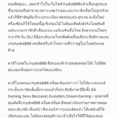
ลองคิดดูนะ… คุณเข้าไปในเว็บไซต์ hydra888แล้วเลื่อนดูก่อนย
ชื่อเกมจนถึงตาลาย เพราะเหตุว่าเยอะแยะกระทั่งเลือกไม่ถูกจริงๆ
แล้วก็ที่สำคัญคือ มีระบบระเบียบ ทดสอบเล่น ทุกเกม จะมือใหม่
หรือเซียนก็ใช้โหมดนี้ดูเชิงก่อนได้ ไม่ต้องเสียตังค์จริงโดยทันที
แต่ละเกมกราฟิกดี เสียงแน่น แอนิเมชันลื่นไหล ยิ่งพวกเกมใหม่ๆ
จาก PG กับ JILI นี่คือระดับเกมโทรศัพท์เคลื่อนที่ประสิทธิภาพเลย
เล่นhydra888 เครดิตฟรีแล้วไม่ทราบสึกว่าอยู่ในเว็บพนันเลย
ด้วย
คาสิโนสดใน hydra888 คือของแท้! ถ่ายทอดสดทุกโต๊ะ ไม่มีตัด
ต่อ มองเห็นทุกการแจกไพ่แบบชัดๆ
คาสิโนสดของ hydra888 สล็อต ต้องกล่าวว่า ไม่ได้มาเล่นๆแม้
กระนั้นเขาจัดเต็มทั้งระบบแล้วก็ประสิทธิภาพ มีอีกทั้ง SA
Gaming, Sexy Baccarat, Evolution, Dream Gaming – ทุกค่ายที่
คุณคิดถึง hydra888 สล็อต สล็อต มีหมด! กล้องถ่ายภาพถ่ายทอด
สดระดับ HD เห็นหน้า ดีลเลอร์สาวๆแบบชัดแจ๋ว โต๊ะพนันมีให้
เลือกเยอะแยะ ไม่ต้องรอคอยคิว จะเข้าเมื่อไรก็มีที่ให้คุณเสมอ