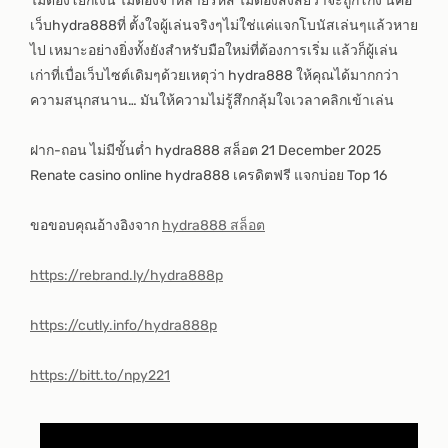
ไม่ต้องโยกเงิน ไม่ต้องจำหลายรหัส ไม่ต้องสงสัยว่าจะถูกโกง นี่คือ
เว็บhydra888ที่ ตั้งใจผู้เล่นจริงๆไม่ใช่แค่แจกโบนัสเล่นๆแล้วหาย
ไป เหมาะอย่างยิ่งทั้งยังสำหรับมือใหม่ที่ต้องการเริ่ม แล้วก็ผู้เล่น
เก่าที่เบื่อเว็บไซต์เดิมๆด้วยเหตุว่า hydra888 ให้คุณได้มากกว่า
ความสนุกสนาน… มันให้ความไม่รู้สึกกลุ้มใจเวลาคลิกเข้าเล่น
ฝาก-ถอน ไม่มีขั้นต่ำ hydra888 สล็อต 21 December 2025
Renate casino online hydra888 เครดิตฟรี แจกบ่อย Top 16
ขอขอบคุณอ้างอิงจาก
hydra888 สล็อต
https://rebrand.ly/hydra888p
https://cutly.info/hydra888p
https://bitt.to/npy221