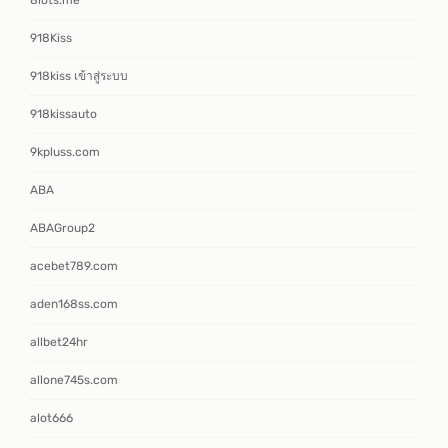
8lots.me
918Kiss
918kiss เข้าสู่ระบบ
918kissauto
9kpluss.com
ABA
ABAGroup2
acebet789.com
aden168ss.com
allbet24hr
allone745s.com
alot666