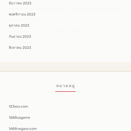
ธันวาคม 2023
พฤศจิกายน 2023
ตุลาคม 2023
กันยายน 2023
สิงหาคม 2023
หมวดหมู่
123xos.com
1688sagame
1688vegasx.com