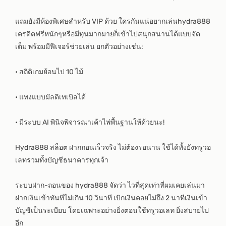
แถมยังมีห้องพิเศษสำหรับ VIP ด้วย ใครกันแน่อยากเล่นhydra888
เครดิตฟรีหนักๆหรือมีทุนมากมายก็เข้าไปสนุกสนานได้แบบจัด
เต็ม พร้อมมีฟีเจอร์ช่วยเล่น ยกตัวอย่างเช่น:
• สถิติเกมย้อนไป 10 ไม้
• แทงแบบมัลติเทเบิลได้
• มีระบบ AI พินิจพิจารณาเค้าไพ่พื้นฐานให้ด้วยนะ!
Hydra888 สล็อต ฝากถอนเร็วจริง ไม่ต้องรอนาน ใช้ได้ทั้งยังทรูวอ
เลทรวมทั้งบัญชีธนาคารทุกเจ้า
ระบบฝาก-ถอนของ hydra888 จัดว่า ไวที่สุดเท่าที่ผมเคยเล่นมา
ฝากเงินเข้าทันทีไม่เกิน 10 วินาที เบิกเงินคอยไม่ถึง 2 นาทีเงินเข้า
บัญชีเป็นระเบียบ โดยเฉพาะอย่างยิ่งตอนใช้ทรูวอเลท ยิ่งสบายไป
อีก