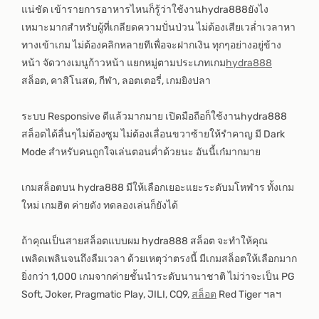
แน่ชัด เข้ารายการอาหารไหนก็รู้ว่าใช้งานhydra888ยังไง
เหมาะมากสำหรับผู้ที่เกลียดความปั่นป่วน ไม่ต้องเสียเวล่ำเวลาหา
ทางเข้าเกม ไม่ต้องคลิกหลายทีเพื่อจะฝากเงิน ทุกๆอย่างอยู่ข้าง
หน้า จัดวางเมนูก้าวหน้า แยกหมู่ตามประเภทเกม
hydra888
สล็อต, คาสิโนสด, กีฬา, ลอตเตอรี่, เกมยิงปลา
ระบบ Responsive ดีแล้วมากมาย เปิดมือถือก็ใช้งานhydra888
สล็อตได้ลื่นๆไม่ต้องซูม ไม่ต้องเลื่อนขวาซ้ายให้รำคาญ มี Dark
Mode สำหรับคนถูกใจเล่นตอนค่ำด้วยนะ อันนี้เก๋มากมาย
เกมสล็อตบน hydra888 มีให้เลือกเยอะแยะระดับมโหฬาร ทั้งเกม
ใหม่ เกมฮิต ค่ายดัง ทดลองเล่นก็ยังได้
ถ้าคุณเป็นสายสล็อตแบบผม hydra888 สล็อต จะทำให้คุณ
เพลิดเพลินจนถึงลืมเวลา ด้วยเหตุว่าตรงนี้ มีเกมสล็อตให้เลือกมาก
ยิ่งกว่า 1,000 เกมจากค่ายชั้นนำระดับนานาชาติ ไม่ว่าจะเป็น PG
Soft, Joker, Pragmatic Play, JILI, CQ9,
สล็อต
Red Tiger ฯลฯ