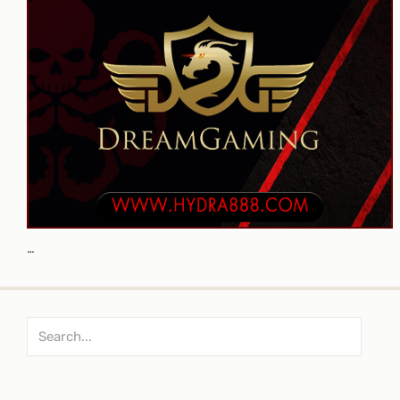
…
Search
for: