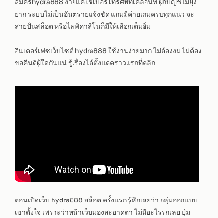
สมัครhydra888 ง่ายแค่ใช้เบอร์โทรศัพท์เคลื่อนที่ ผูกบัญชีไม่ยุ่ง
ยาก ระบบไม่เป็นอันตรายแจ้งชัด แถมมีค่ายเกมครบทุกแนว จะ
สายปั่นสล็อต หรือไลฟ์คาสิโนก็มีให้เลือกเต็มอิ่ม
อินเตอร์เฟซเว็บไซต์ hydra888 ใช้งานง่ายมาก ไม่ต้องงม ไม่ต้อง
ขอคืนดีผู้ใดกันแน่ รู้เรื่องได้ตั้งแต่คราวแรกที่คลิก
ตอนเปิดเว็บ hydra888 สล็อต ครั้งแรก รู้สึกเลยว่า กลุ่มออกแบบ
เขาตั้งใจ เพราะว่าหน้าเว็บมองสะอาดตา ไม่มีอะไรรกเลย ปุ่ม