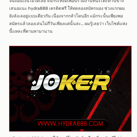
จนถอนเงินไม่ได้เลย จนกระทั่งมีเพื่อนร่วมงานที่นั่งโต๊ะด้านข้าง
เสนอแนะ hydra888 เครดิตฟรี ให้ทดลองสมัครมอง ช่วงแรกผม
ยังลังเลอยู่แบบเดียวกัน เนื่องจากกลัวโดนอีก แม้กระนั้นเพียงพอ
สมัครแล้วลองเล่นไม่กี่วันเพียงแค่นั้นล่ะ… ผมรู้เลยว่า เว็บไซต์แห่ง
นี้แหละที่ตามหามานาน