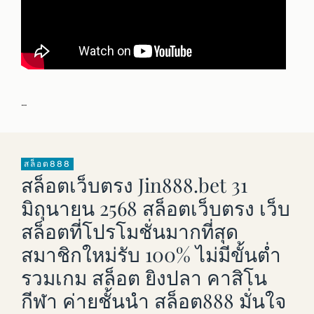
…
สล็อต888
สล็อตเว็บตรง Jin888.bet 31
มิถุนายน 2568 สล็อตเว็บตรง เว็บ
สล็อตที่โปรโมชั่นมากที่สุด
สมาชิกใหม่รับ 100% ไม่มีขั้นต่ำ
รวมเกม สล็อต ยิงปลา คาสิโน
กีฬา ค่ายชั้นนำ สล็อต888 มั่นใจ