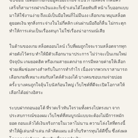
ซับซ้อน ไม่ต้องกรอกข้อมูลเยอะเกินจำเป็น ภายหลังจากสมัคร
เสร็จก็สามารถฝากเงินและก็เข้าเล่นได้โดยทันที หน้าเว็บออกแบบ
มาให้ใช้งานง่าย ถึงแม้เป็นมือใหม่ก็ไม่มึนงง เลือกเกม หมุนสล็อต
ดูยอดเงิน ทุกสิ่งกระจ่างในไม่กี่คลิก เล่นผ่านมือถือก็ลื่น ไม่กระตุก
ทำให้การเล่นเป็นเรื่องสนุก ไม่ใช่เรื่องน่าอารมณ์เสีย
ในด้านของเกม สล็อตออนไลน์ เว็บที่ผมถูกใจจะรวมสล็อตจากทุก
ค่ายดังไว้ครบ ทำให้มีตัวเลือกนานาประการ ไม่ว่าจะเป็นเกมใหม่
ปัจจุบัน เกมยอดฮิต หรือเกมสายแตกง่าย การมีหลายค่ายให้เลือก
ช่วยเพิ่มช่องทางสำหรับในการทำกำไร เนื่องจากพวกเราสามารถ
เลือกเกมที่เหมาะสมกับสไตล์ตัวเองได้ บางคนชอบเกมจ่ายบ่อย
ครั้ง บางคนถูกใจลุ้นโบนัสก้อนใหญ่ เว็บไซต์ที่ดีจะเปิดโอกาสให้
เลือกได้อย่างอิสระ
ระบบฝากถอนออโต้ ที่รวดเร็วทันใจรวมทั้งตรงไปตรงมา จาก
ประสบการณ์ของผม เว็บไซต์ที่สมบูรณ์แบบจะต้องไม่มีการหมัก
ยอด ถอนแล้วได้เงินจริงภายในเวลาไม่นาน ความโล่งใสที่ตรงนี้
ทำให้ผู้เล่นกล้าเล่น กล้าคิดแผน แล้วก็บริหารทุนได้ดีขึ้น ซึ่งส่งผล