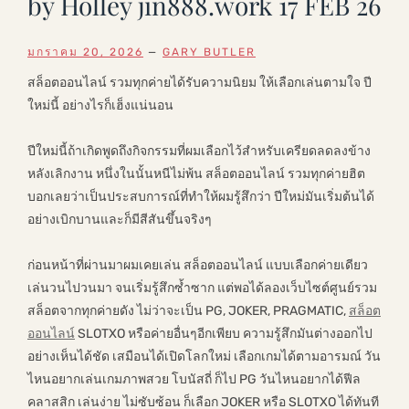
by Holley jin888.work 17 FEB 26
มกราคม 20, 2026
—
GARY BUTLER
สล็อตออนไลน์ รวมทุกค่ายได้รับความนิยม ให้เลือกเล่นตามใจ ปี
ใหม่นี้ อย่างไรก็เฮ็งแน่นอน
ปีใหม่นี้ถ้าเกิดพูดถึงกิจกรรมที่ผมเลือกไว้สำหรับเครียดลดลงข้าง
หลังเลิกงาน หนึ่งในนั้นหนีไม่พ้น สล็อตออนไลน์ รวมทุกค่ายฮิต
บอกเลยว่าเป็นประสบการณ์ที่ทำให้ผมรู้สึกว่า ปีใหม่มันเริ่มต้นได้
อย่างเบิกบานและก็มีสีสันขึ้นจริงๆ
ก่อนหน้าที่ผ่านมาผมเคยเล่น สล็อตออนไลน์ แบบเลือกค่ายเดียว
เล่นวนไปวนมา จนเริ่มรู้สึกซ้ำซาก แต่พอได้ลองเว็บไซต์ศูนย์รวม
สล็อตจากทุกค่ายดัง ไม่ว่าจะเป็น PG, JOKER, PRAGMATIC,
สล็อต
ออนไลน์
SLOTXO หรือค่ายอื่นๆอีกเพียบ ความรู้สึกมันต่างออกไป
อย่างเห็นได้ชัด เสมือนได้เปิดโลกใหม่ เลือกเกมได้ตามอารมณ์ วัน
ไหนอยากเล่นเกมภาพสวย โบนัสถี่ ก็ไป PG วันไหนอยากได้ฟีล
คลาสสิก เล่นง่าย ไม่ซับซ้อน ก็เลือก JOKER หรือ SLOTXO ได้ทันที