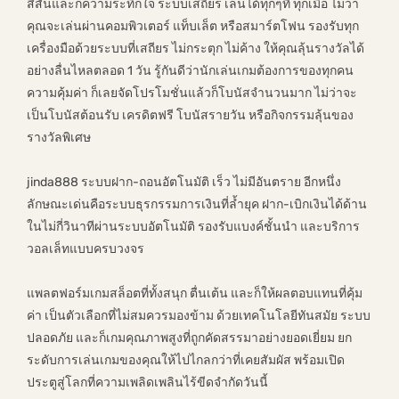
สีสันและก็ความระทึกใจ ระบบเสถียร เล่นได้ทุกๆที่ ทุกเมื่อ ไม่ว่า
คุณจะเล่นผ่านคอมพิวเตอร์ แท็บเล็ต หรือสมาร์ตโฟน รองรับทุก
เครื่องมือด้วยระบบที่เสถียร ไม่กระตุก ไม่ค้าง ให้คุณลุ้นรางวัลได้
อย่างลื่นไหลตลอด 1 วัน รู้กันดีว่านักเล่นเกมต้องการของทุกคน
ความคุ้มค่า ก็เลยจัดโปรโมชั่นแล้วก็โบนัสจำนวนมาก ไม่ว่าจะ
เป็นโบนัสต้อนรับ เครดิตฟรี โบนัสรายวัน หรือกิจกรรมลุ้นของ
รางวัลพิเศษ
jinda888 ระบบฝาก-ถอนอัตโนมัติ เร็ว ไม่มีอันตราย อีกหนึ่ง
ลักษณะเด่นคือระบบธุรกรรมการเงินที่ล้ำยุค ฝาก-เบิกเงินได้ด้าน
ในไม่กี่วินาทีผ่านระบบอัตโนมัติ รองรับแบงค์ชั้นนำ และบริการ
วอลเล็ทแบบครบวงจร
แพลตฟอร์มเกมสล็อตที่ทั้งสนุก ตื่นเต้น และก็ให้ผลตอบแทนที่คุ้ม
ค่า เป็นตัวเลือกที่ไม่สมควรมองข้าม ด้วยเทคโนโลยีทันสมัย ระบบ
ปลอดภัย และก็เกมคุณภาพสูงที่ถูกคัดสรรมาอย่างยอดเยี่ยม ยก
ระดับการเล่นเกมของคุณให้ไปไกลกว่าที่เคยสัมผัส พร้อมเปิด
ประตูสู่โลกที่ความเพลิดเพลินไร้ขีดจำกัดวันนี้