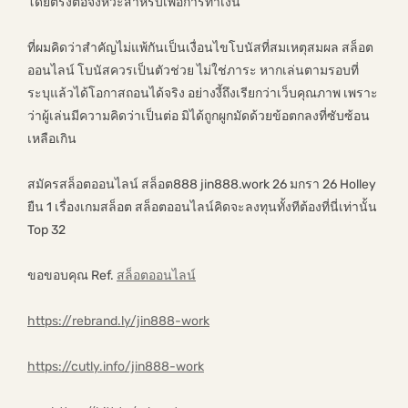
โดยตรงต่อจังหวะสำหรับเพื่อการทำเงิน
ที่ผมคิดว่าสำคัญไม่แพ้กันเป็นเงื่อนไขโบนัสที่สมเหตุสมผล สล็อต
ออนไลน์ โบนัสควรเป็นตัวช่วย ไม่ใช่ภาระ หากเล่นตามรอบที่
ระบุแล้วได้โอกาสถอนได้จริง อย่างงี้ถึงเรียกว่าเว็บคุณภาพ เพราะ
ว่าผู้เล่นมีความคิดว่าเป็นต่อ มิได้ถูกผูกมัดด้วยข้อตกลงที่ซับซ้อน
เหลือเกิน
สมัครสล็อตออนไลน์ สล็อต888 jin888.work 26 มกรา 26 Holley
ยืน 1 เรื่องเกมสล็อต สล็อตออนไลน์คิดจะลงทุนทั้งทีต้องที่นี่เท่านั้น
Top 32
ขอขอบคุณ Ref.
สล็อตออนไลน์
https://rebrand.ly/jin888-work
https://cutly.info/jin888-work