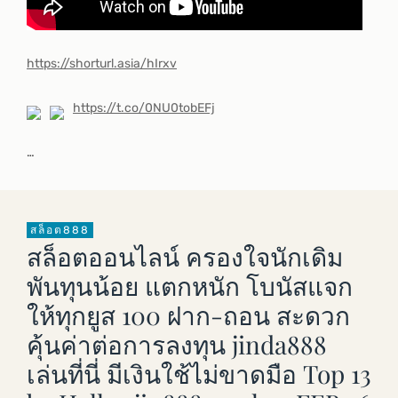
https://shorturl.asia/hIrxv
https://t.co/0NU0tobEFj
…
สล็อต888
สล็อตออนไลน์ ครองใจนักเดิม
พันทุนน้อย แตกหนัก โบนัสแจก
ให้ทุกยูส 100 ฝาก-ถอน สะดวก
คุ้นค่าต่อการลงทุน jinda888
เล่นที่นี่ มีเงินใช้ไม่ขาดมือ Top 13