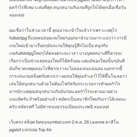
ผลกำไรที่เหมาะสมที่สุด สนุกสนานกับเกมที่ถูกใจได้ทุกเมื่อเชื่อวัน
ลองเลย!
ผมเชื่อว่าในช่วงเวลานี้ คุณน่าจะเข้าใจแล้วว่าเพราะเหตุไร
fullslotpg ถึงปลดปล่อยเกมใหม่ๆออกมาจำนวนมาก แน่ๆว่า การมี
เกมใหม่เข้ามาเรื่อยๆมันจะก่อให้คุณรู้สึกไม่เบื่อ สนุกกับ
เกมfullslotpgใหม่ๆได้ตลอดระยะเวลา บางบุคคลบางทีก็อาจจะ
เรียกว่าเป็นช่วงเห่อของใหม่ก็ได้ครับผม แต่แม้ของใหม่นั้นๆมันดี
มันก็ขาดเหตุผลอะไรที่พวกเราจะไม่ลองเล่นแน่นอน นอกจากนี้
การเล่นเกมสล็อตกับพวกเรา ผมขอให้คุณจำเอาไว้ให้ขึ้นใจเลยว่า
เล่นให้สนุกสนานด้วย ไม่ต้องโฟกัสกับกระบวนการทำผลกำไร
มากนัก แค่คุณสนุกสนานกับมันก่อน ผลกำไรจะตามมาอย่าง
แน่แท้ครับ ถ้าพร้อมฝ่าแล้ว สมัครเป็นสมาชิกใหม่กับเราได้เลยนะ
ครับ สมัครฟรี ไม่มีค่าขนบธรรมเนียมประเพณี ลองเลย!
เว็บตรง สล็อต fancysymbol.com 2 ต.ค. 25 Leanne คาสิโน
pgslot แจกบ่อย Top 46