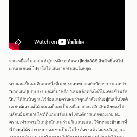
จากเหยื่อเว็บเอเย่นต์ สู่การศึกษาค้นพบ jinda888 ลิขสิทธิ์แท้ไม่
ผ่านเอเย่นต์ โปร่งใสได้เงินง่าย ทำเงินไม่หยุด
หากคุณเป็นคนอีกคนหนึ่งที่เคยประสบพบเจอกับปัญหาประเภทว่า
“ฝากเงินปุบปับ ระบบล่มปั๊บ” หรือ “เล่นสล็อตยังไงก็ไม่เคยเข้าฟรีส
ปิน” ให้สันนิษฐานไว้ก่อนเลยครับผมว่าคุณกำลังเล่นอยู่กับเว็บไซต์
เอเย่นต์เอาแต่ได้ ผมเองก็เคยเป็นเหยื่อมาก่อน เสียเงินเสียทองไป
หลักหมื่นกับเว็บไซต์ที่แอบปรับเปอร์เซ็นต์การแตกของเกม จน
ตราบเท่าสหายในกลุ่มนักเล่นร่วมกันเสนอแนะให้ทดลองย้ายมาที่
นี่ ยิ่งพอได้รู้ว่าระบบของเขาเป็นเว็บไซต์ตรงแท้ ส่งตรงสัญญาณ