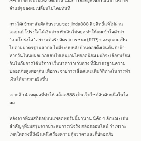
API จากต่างประเทศโดยตรง ไม่มีการล็อกยูสเซอร์ มันทำให้ภาพ
จำแย่ๆของผมเปลี่ยนไปโดยทันที
การได้เข้ามาสัมผัสกับระบบของ
jinda888
ลิขสิทธิ์แท้ไม่ผ่าน
เอเย่นต์ โปร่งใสได้เงินง่าย ทำเงินไม่หยุด ทำให้ผมเข้าใจคำว่า
“เกมโปร่งใส” อย่างแท้จริง อัตราการชนะ (RTP) ของทุกเกมเป็น
ไปตามมาตรฐานสากล ไม่มีระบบหลังบ้านคอยดึงเงินคืน ยิ่งถ้า
หากวันไหนผมอยากสลับไปเล่นเกมไพ่ยอดนิยม ผมก็จะเลือกพร้อม
กันไปกับการใช้บริการ เว็บบาคาร่าเว็บตรง ที่มีมาตรฐานความ
ปลอดภัยสูงพอๆกัน เพื่อกระจายการเสี่ยงและเพิ่มวิถีทางในการทำ
เงินให้มากมายยิ่งขึ้น
เจาะลึก 4 เหตุผลที่ทำให้ สล็อต888 เป็นเว็บไซต์อันดับหนึ่งในใจ
ผม
หลังจากที่ผมสถิตอยู่บนแพลตฟอร์มนี้มานาน นี่คือ 4 ลักษณะเด่น
สำคัญๆที่ผมสรุปจากประสบการณ์จริง สล็อตออนไลน์ ว่าเพราะ
เหตุใดตรงนี้ถึงยืนหนึ่งเรื่องความคุ้มราคาและก็ปลอดภัย