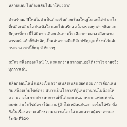
หลายแอป ไม่ต้องสลับไปมาให้ยุ่งยาก
สำหรับผม ปีใหม่ไม่จำเป็นต้องเริ่มด้วยเรื่องใหญ่โต แค่ได้ทำอะไร
ที่เพลิดเพลินใจ บันเทิงใจ และไม่เครียด สล็อตรวมทุกค่ายฮิตตอบ
ปัญหาที่ตรงนี้ได้ดีมาก เลือกเล่นตามใจ เลือกตามดวง เลือกตาม
อารมณ์ แล้วก็ที่สำคัญเป็นเล่นอย่างมีสติสัมปชัญญะ ตั้งงบไว้แจ่ม
กระจ่าง เท่านี้ก็สนุกได้ยาวๆ
สมัคร สล็อตออนไลน์ โบนัสแตกง่าย ฝากถอนออโต้ เร็วไว จ่ายจริง
ทุกการเล่น
สล็อตออนไลน์ แปลงเป็นความเพลิดเพลินยอดนิยม การเลือกเล่น
กับ สล็อตเว็บไซต์ตรง นับว่าเป็นโอกาสที่ผู้เล่นจำนวนไม่น้อยให้
ความวางใจ จากประสบการณ์ที่ได้ลองเล่นมาหลายแพลตฟอร์ม
ผมพบว่าเว็บไซต์ตรงให้ความรู้สึกไม่เหมือนกันอย่างเห็นได้ชัด ทั้ง
ยังในเรื่องความเสถียรภาพ ความโล่งใส และความคุ้มราคาของ
โบนัสที่ได้รับ