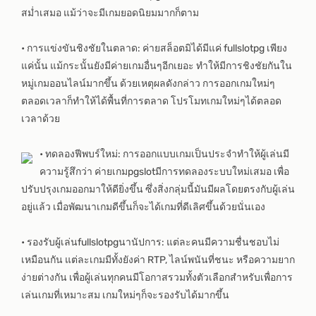
สม่ำเสมอ แม้ว่าจะมีเกมยอดนิยมมากก็ตาม
• การแข่งขันชิงชัยในตลาด: ค่ายสล็อตมิได้มีแค่ fullslotpg เพียง
แค่นั้น แม้กระนั้นยังมีค่ายเกมอื่นๆอีกเยอะ ทำให้มีการชิงชัยกันใน
หมู่เกมออนไลน์มากขึ้น ด้วยเหตุผลดังกล่าว การออกเกมใหม่ๆ
ตลอดเวลาก็ทำให้ได้พื้นที่การตลาด โปรโมทเกมใหม่ๆได้ตลอด
เวลาด้วย
• ทดลองฟีพบร์ใหม่: การออกแบบเกมเป็นประจำทำให้ผู้เล่นมี
ความรู้สึกว่า ค่ายเกมpgslotมีการทดลองระบบใหม่เสมอ เพื่อ
ปรับปรุงเกมออกมาให้ดียิ่งขึ้น ซึ่งสิ่งกลุ่มนี้มันมีผลโดยตรงกับผู้เล่น
อยู่แล้ว เมื่อพัฒนาเกมดีขึ้นก็จะได้เกมที่ดีเลิศขึ้นด้วยนั่นเอง
• รองรับผู้เล่นfullslotpgนานัปการ: แต่ละคนมีความชื่นชอบไม่
เหมือนกัน แต่ละเกมมีทั้งยังค่า RTP, ไลน์พนันที่ชนะ หรือความยาก
ง่ายต่างกัน เพื่อผู้เล่นทุกคนมีโอกาสรวมทั้งตัวเลือกสำหรับเพื่อการ
เล่นเกมที่เหมาะสม เกมใหม่ๆก็จะรองรับได้มากขึ้น