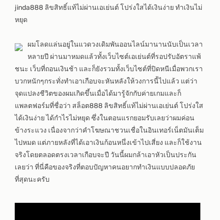
jinda888 ลิขสิทธิ์แท้ไม่ผ่านเอเย่นต์ โปร่งใสได้เงินง่าย ทำเงินไม่
หยุด
ผมโลดแล่นอยู่ในแวดวงเดิมพันออนไลน์มานานนับเป็นเวลา
หลายปี ผ่านมาหมดแล้วทั้งเว็บไซต์เอเย่นต์ที่รอปรับอัตราแพ้
ชนะ เว็บที่ถอนเงินช้า และก็ยังรวมทั้งเว็บไซต์ที่ปิดหนีเมื่อพวกเรา
บวกหนักๆกระทั่งทำเอาเกือบจะหันหลังให้วงการนี้ไปแล้ว แต่ว่า
จุดแปลงชีวิตของผมเกิดขึ้นเมื่อได้มารู้จักกับค่ายเกมและก็
แพลตฟอร์มที่ชื่อว่า สล็อต888 ลิขสิทธิ์แท้ไม่ผ่านเอเย่นต์ โปร่งใส
ได้เงินง่าย ได้กำไรไม่หยุด ซึ่งในตอนแรกยอมรับเลยว่าผมค่อน
ข้างระแวง เนื่องจากว่าคำโฆษณาชวนเชื่อในอินเทอร์เน็ตมันเต็ม
ไปหมด แต่ภายหลังที่ได้เอาเงินก้อนหนึ่งเข้าไปเสี่ยง และก็ใช้งาน
จริงโดยตลอดตรงเวลาเกือบจะปี วันนี้ผมกล้าเอาหัวเป็นประกัน
เลยว่า ที่นี่คือของจริงที่ตอบปัญหาคนอยากทำเงินแบบปลอดภัย
ที่สุดนะครับ