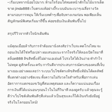
• เริ่มเบทจากน้อยไปมาก: ห้ามใจร้อนใส่หมดหน้าตักในไม้แรกเด็ด
ขาด jinda888 เว็บตรงแท้อย่างงี้ระบบมันจะเบาๆเฉลี่ยรางวัล
ตามรอบการหมุน ให้เริ่มเบทต่ำๆเพื่อจับทางเกมก่อน พอเพียงเห็น
สัญลักษณ์พิเศษเริ่มมาถี่ขึ้น ค่อยขยับเงินเดิมพันขึ้นไป
สรุปรีวิวจากหัวใจนักเดิมพัน
แม้คุณเมื่อยล้ากับการจำต้องมานั่งสงสัยว่าเว็บจะคดโกงไหม จะ
ถอนเงินได้ใช่หรือเปล่า ผมเสนอแนะจากใจจริงให้ลองเปิดใจมาที่
สล็อต888 ลิขสิทธิ์แท้ไม่ผ่านเอเย่นต์ โปร่งใสได้เงินง่าย ทำกำไร
ไม่หยุด ดูสักครั้งนะครับ การันตีจากประสบการณ์ตรงของคนที่เจ็บ
มาเยอะอย่างผมเลยว่า ระบบเว็บไซต์ตรงลิขสิทธิ์แท้มันได้ผลลัพธ์
ที่แตกต่างอย่างชัดเจน ทั้งความไม่กังวลใจสำหรับเพื่อการเล่น
อัตราการแตกของขวัญที่สมเหตุสมผล และก็ความแน่นอนเรื่อง
การเงินที่ได้แน่นอนๆถอนไวในไม่กี่วินาที ลองดูครับ แล้วคุณจะรู้
ดีว่าเว็บไซต์เดิมพันดีๆที่เล่นแล้วเป็นสุขและก็ได้เงินจริงยังมีอยู่
จริงในโลกออนไลน์!