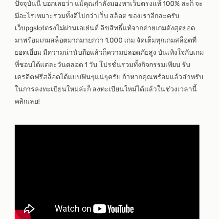
ปัจจุบันนี้ บอกเลยว่า แม้คุณกำลังมองหาเว็บตรงแท้ 100% ล่ะก็ จะ
มีอะไรเหมาะรวมทั้งดีไปกว่าเว็บ สล็อต ของเราอีกล่ะครับ
เว็บpgslotตรงไม่ผ่านเอเย่นต์ ลิขสิทธิ์แท้จากค่ายเกมดังสุดยอด
มาพร้อมเกมสล็อตมากมายกว่า 1,000 เกม จัดเต็มทุกเกมสล็อตที่
ยอดเยี่ยม มีความน่านับถือแล้วก็ความปลอดภัยสูง บันเทิงใจกับเกม
ที่ชอบได้แต่ละวันตลอด 1 วัน โปรชั่นรวมทั้งกิจกรรมเพียบ รับ
เครดิตฟรีสล็อตได้แบบฟินๆแน่ๆครับ ถ้าหากคุณพร้อมแล้วสำหรับ
ในการลงทะเบียนใหม่ล่ะก็ ลงทะเบียนใหม่ได้แล้วในช่วงเวลานี้
คลิกเลย!