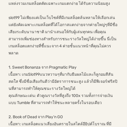
แหล่งรวมเกมสล็อตคัดเฉพาะเกมแตกง่าย ได้รับความนิยมสูง
slot99 ไม่เพียงแค่เป็นเว็บไซต์ที่มีเกมสล็อตล้นหลามให้เลือกเล่น
แต่ยังคัดเฉพาะเกมสล็อตที่ได้โอกาสแตกง่ายจากค่ายใหญ่ๆที่มีชื่อ
เสียงระดับนานาชาติ มานำเสนอให้กับผู้เล่นทุกคน เพื่อคุณ
สามารถเพิ่มช่องทางสำหรับการชนะรางวัลใหญ่ได้ง่ายขึ้น นี่เป็น
เกมสล็อตแตกง่ายที่ชี้แนะจาก 4 ค่ายชั้นแนวหน้าที่คุณไม่ควร
พลาด
1. Sweet Bonanza จาก Pragmatic Play
เนื้อหา: เกมSlot99แนวหวานๆที่มากับธีมผลไม้และก็ลูกอมสีสัน
สดใส ซึ่งมีชื่อเสียงกันดีว่ามีอัตราการชนะสูง แล้วก็มีฟีเจอร์ฟรีสปิ
นที่สามารถทำให้คุณชนะรางวัลใหญ่ได้
คุณลักษณะเด่น: ตัวคูณรางวัลที่สูงถึง 100x รวมทั้งการจ่ายเงิน
แบบ Tumble ที่สามารถทำให้ชนะหลายครั้งในรอบเดียว
2. Book of Dead จาก Play’n GO
เนื้อหา: เกมสล็อตแนวเสี่ยงอันตรายในสไตล์อียิปต์โบราณ ที่มี