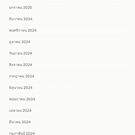
มกราคม 2025
ธันวาคม 2024
พฤศจิกายน 2024
ตุลาคม 2024
กันยายน 2024
สิงหาคม 2024
กรกฎาคม 2024
มิถุนายน 2024
พฤษภาคม 2024
เมษายน 2024
มีนาคม 2024
กุมภาพันธ์ 2024