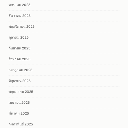
มกราคม 2026
ธันวาคม 2025
พฤศจิกายน 2025
ตุลาคม 2025
กันยายน 2025
สิงหาคม 2025
กรกฎาคม 2025
มิถุนายน 2025
พฤษภาคม 2025
เมษายน 2025
มีนาคม 2025
กุมภาพันธ์ 2025