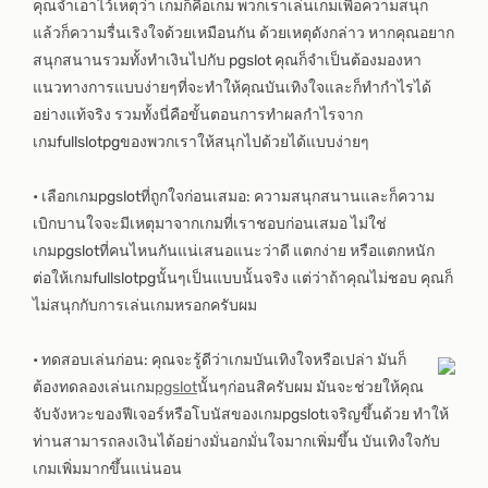
คุณจำเอาไว้เหตุว่า เกมก็คือเกม พวกเราเล่นเกมเพื่อความสนุก
แล้วก็ความรื่นเริงใจด้วยเหมือนกัน ด้วยเหตุดังกล่าว หากคุณอยาก
สนุกสนานรวมทั้งทำเงินไปกับ pgslot คุณก็จำเป็นต้องมองหา
แนวทางการแบบง่ายๆที่จะทำให้คุณบันเทิงใจและก็ทำกำไรได้
อย่างแท้จริง รวมทั้งนี่คือขั้นตอนการทำผลกำไรจาก
เกมfullslotpgของพวกเราให้สนุกไปด้วยได้แบบง่ายๆ
• เลือกเกมpgslotที่ถูกใจก่อนเสมอ: ความสนุกสนานและก็ความ
เบิกบานใจจะมีเหตุมาจากเกมที่เราชอบก่อนเสมอ ไม่ใช่
เกมpgslotที่คนไหนกันแน่เสนอแนะว่าดี แตกง่าย หรือแตกหนัก
ต่อให้เกมfullslotpgนั้นๆเป็นแบบนั้นจริง แต่ว่าถ้าคุณไม่ชอบ คุณก็
ไม่สนุกกับการเล่นเกมหรอกครับผม
• ทดสอบเล่นก่อน: คุณจะรู้ดีว่าเกมบันเทิงใจหรือเปล่า มันก็
ต้องทดลองเล่นเกม
pgslot
นั้นๆก่อนสิครับผม มันจะช่วยให้คุณ
จับจังหวะของฟีเจอร์หรือโบนัสของเกมpgslotเจริญขึ้นด้วย ทำให้
ท่านสามารถลงเงินได้อย่างมั่นอกมั่นใจมากเพิ่มขึ้น บันเทิงใจกับ
เกมเพิ่มมากขึ้นแน่นอน