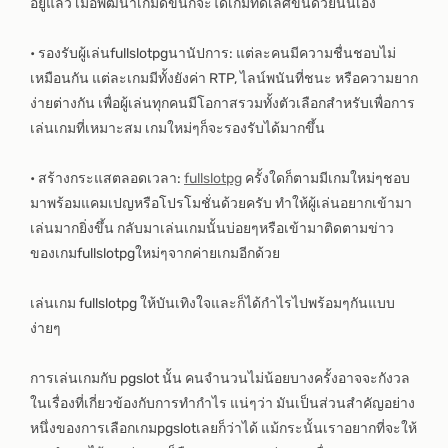
อยู่แล้ว เมื่อพัฒนาเกมดีขึ้นก็จะได้เกมที่ดีเลิศขึ้นด้วยนั่นเอง
• รองรับผู้เล่นfullslotpgนานัปการ: แต่ละคนมีความชื่นชอบไม่
เหมือนกัน แต่ละเกมมีทั้งยังค่า RTP, ไลน์พนันที่ชนะ หรือความยาก
ง่ายต่างกัน เพื่อผู้เล่นทุกคนมีโอกาสรวมทั้งตัวเลือกสำหรับเพื่อการ
เล่นเกมที่เหมาะสม เกมใหม่ๆก็จะรองรับได้มากขึ้น
• สร้างกระแสตลอดเวลา:
fullslotpg
ครั้งใดก็ตามมีเกมใหม่ๆชอบ
มาพร้อมแคมเปญหรือโปรโมชั่นด้วยครับ ทำให้ผู้เล่นอยากเข้ามา
เล่นมากยิ่งขึ้น กลับมาเล่นเกมนั้นบ่อยๆหรือเข้ามาติดตามข่าว
ของเกมfullslotpgใหม่ๆจากค่ายเกมอีกด้วย
เล่นเกม fullslotpg ให้บันเทิงใจและก็ได้กำไรไปพร้อมๆกันแบบ
ง่ายๆ
การเล่นเกมกับ pgslot นั้น คนจำนวนไม่น้อยบางครั้งอาจจะกังวล
ในเรื่องที่เกี่ยวข้องกับการทำกำไร แน่ๆว่า มันเป็นส่วนสำคัญอย่าง
หนึ่งของการเลือกเกมpgslotเลยก็ว่าได้ แม้กระนั้นเราอยากที่จะให้