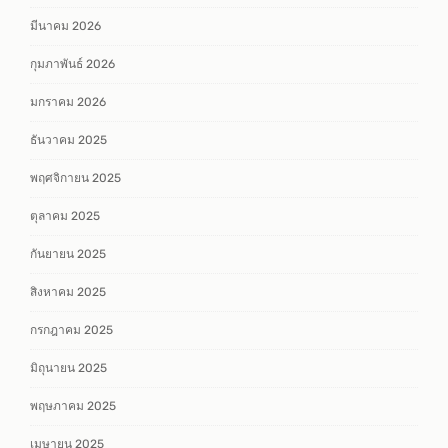
มีนาคม 2026
กุมภาพันธ์ 2026
มกราคม 2026
ธันวาคม 2025
พฤศจิกายน 2025
ตุลาคม 2025
กันยายน 2025
สิงหาคม 2025
กรกฎาคม 2025
มิถุนายน 2025
พฤษภาคม 2025
เมษายน 2025