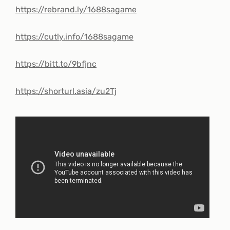
https://rebrand.ly/1688sagame
https://cutly.info/1688sagame
https://bitt.to/9bfjnc
https://shorturl.asia/zu2Tj