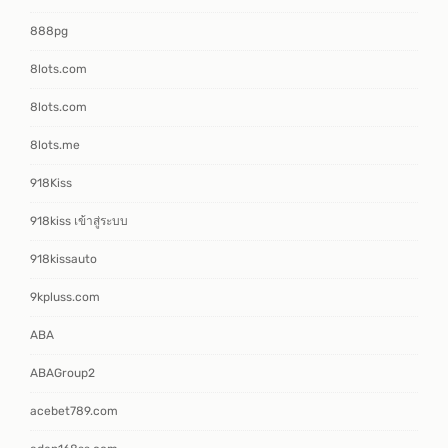
888pg
8lots.com
8lots.com
8lots.me
918Kiss
918kiss เข้าสู่ระบบ
918kissauto
9kpluss.com
ABA
ABAGroup2
acebet789.com