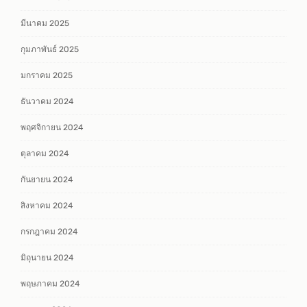
มีนาคม 2025
กุมภาพันธ์ 2025
มกราคม 2025
ธันวาคม 2024
พฤศจิกายน 2024
ตุลาคม 2024
กันยายน 2024
สิงหาคม 2024
กรกฎาคม 2024
มิถุนายน 2024
พฤษภาคม 2024