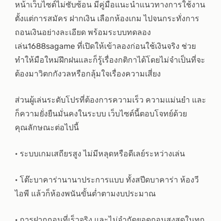
หน้าเว็บไซต์ไม่ซับซ้อน มีคู่มือแนะนำแนวทางการใช้งาน
ตั้งแต่การสมัคร ฝากเงิน เลือกห้องเกม ไปจนกระทั่งการ
ถอนเงินอย่างละเอียด พร้อมระบบทดลอง
เล่น1688sagame ที่เปิดให้เข้าลองก่อนใช้เงินจริง ช่วย
ทำให้มือใหม่ฝึกฝนและก็รู้เรื่องกติกาได้โดยไม่จำเป็นที่จะ
ต้องมาวิตกกังวลหรือกลุ้มใจเรื่องความเสี่ยง
ส่วนผู้เล่นระดับโปรที่ต้องการความเร็ว ความแม่นยำ และ
ก็ความยั่งยืนมั่นคงในระบบ เว็บไซต์นี้ตอบโจทย์ด้วย
คุณลักษณะต่อไปนี้
• ระบบเกมเสถียรสูง ไม่มีหลุดหรือดีเลย์ระหว่างเล่น
• โต๊ะบาคาร่านานาประการแบบ ทั้งสปีดบาคาร่า ห้องวี
ไอพี แล้วก็ห้องพนันขั้นต่ำตามงบประมาณ
• การฝากถอนที่เร็วจริง และไม่จำกัดยอดถอนสูงสุดในทุก