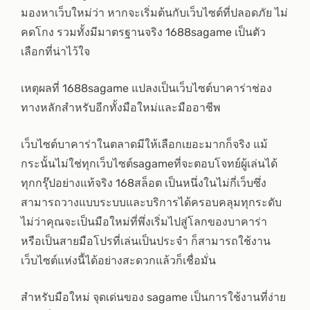
มองหาเว็บใหม่ว่า หากจะเริ่มต้นกับเว็บไซต์ที่ปลอดภัย ไม่
คดโกง รวมทั้งมีมาตรฐานจริง 1688sagame เป็นตัว
เลือกที่น่าไว้ใจ
เหตุผลที่ 1688sagame แปลงเป็นเว็บไซต์บาคาร่าช่อง
ทางหลักสำหรับอีกทั้งมือใหม่และมืออาชีพ
เว็บไซต์บาคาร่าในตลาดมีให้เลือกเยอะมากก็จริง แม้
กระนั้นไม่ใช่ทุกเว็บไซต์sagameที่จะตอบโจทย์ผู้เล่นได้
ทุกกรุ๊ปอย่างแท้จริง 168สล็อต เป็นหนึ่งในไม่กี่เว็บซึ่ง
สามารถวางแบบระบบและบริการได้ครอบคลุมทุกระดับ
ไม่ว่าคุณจะเป็นมือใหม่ที่พึ่งเริ่มไปสู่โลกของบาคาร่า
หรือเป็นสายมือโปรที่เล่นเป็นประจำ ก็สามารถใช้งาน
เว็บไซต์แห่งนี้ได้อย่างสะดวกแล้วก็เชื่อมั่น
สำหรับมือใหม่ จุดเด่นของ sagame เป็นการใช้งานที่ง่าย