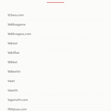
123xos.com
1688sagame
1688vegasx.com
168slot
168สล็อต
188bet
188betth
1xbet
1xbetth
1xgameth.com
789pluss.com