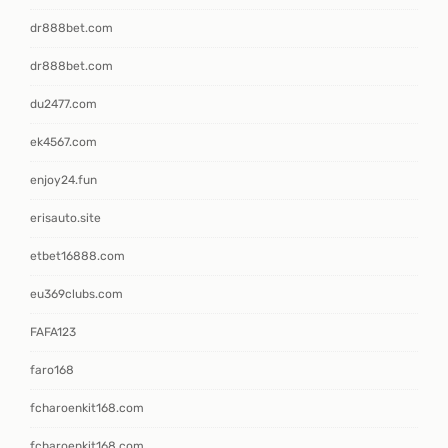
dr888bet.com
dr888bet.com
du2477.com
ek4567.com
enjoy24.fun
erisauto.site
etbet16888.com
eu369clubs.com
FAFA123
faro168
fcharoenkit168.com
fcharoenkit168.com