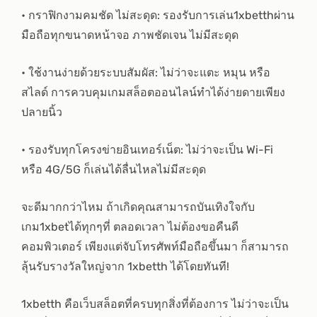
• กราฟิกงามคมชัด ไม่สะดุด: รองรับการเล่น1xbetthผ่าน
มือถือทุกขนาดหน้าจอ ภาพชัดเจน ไม่มีสะดุด
• ใช้งานง่ายด้วยระบบสัมผัส: ไม่ว่าจะแตะ หมุน หรือ
สไลด์ การควบคุมเกมสล็อตออนไลน์ทำได้ง่ายดายเพียง
ปลายนิ้ว
• รองรับทุกโครงข่ายอินเทอร์เน็ต: ไม่ว่าจะเป็น Wi-Fi
หรือ 4G/5G ก็เล่นได้ลื่นไหลไม่มีสะดุด
จะดีมากกว่าไหม ถ้าเกิดคุณสามารถบันเทิงใจกับ
เกม1xbetได้ทุกๆที่ ตลอดเวลา ไม่ต้องขอคืนดี
คอมพิวเตอร์ เพียงแต่จับโทรศัพท์มือถือขึ้นมา ก็สามารถ
ลุ้นรับรางวัลใหญ่จาก 1xbetth ได้โดยทันที!
1xbetth คือเว็บสล็อตที่ครบทุกสิ่งที่ต้องการ ไม่ว่าจะเป็น