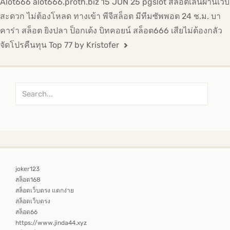
Alot666 alot666.proth.biz 15 JUN 25 pgslot สล็อตเล่นผ่านเว็บ
สะดวก ไม่ต้องโหลด ทางเข้า พีจีสล็อต มีทีมซัพพอต 24 ช.ม. บา
คาร่า สล็อต ยิงปลา ป็อกเด้ง บิทคอยน์ สล็อต666 เสียไม่ต้องกลัว
จัดโปรคืนทุน Top 77 by Kristofer
Search
for:
joker123
สล็อต168
สล็อตเว็บตรง แตกง่าย
สล็อตเว็บตรง
สล็อต66
https://www.jinda44.xyz