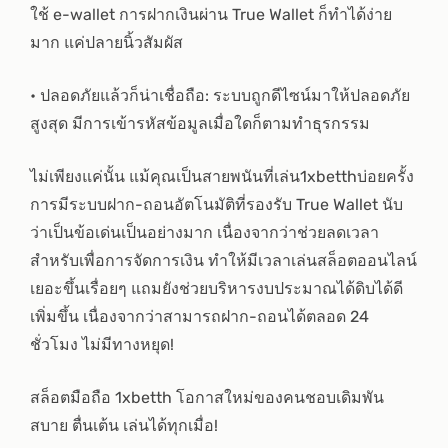
ใช้ e-wallet การฝากเงินผ่าน True Wallet ก็ทำได้ง่าย
มาก แค่ปลายนิ้วสัมผัส
• ปลอดภัยแล้วก็น่าเชื่อถือ: ระบบถูกดีไซน์มาให้ปลอดภัย
สูงสุด มีการเข้ารหัสข้อมูลเมื่อใดก็ตามทำธุรกรรม
ไม่เพียงแค่นั้น แม้คุณเป็นสายพนันที่เล่น1xbetthบ่อยครั้ง
การมีระบบฝาก-ถอนอัตโนมัติที่รองรับ True Wallet นับ
ว่าเป็นข้อเด่นเป็นอย่างมาก เนื่องจากว่าช่วยลดเวลา
สำหรับเพื่อการจัดการเงิน ทำให้มีเวลาเล่นสล็อตออนไลน์
เยอะขึ้นเรื่อยๆ แถมยังช่วยบริหารงบประมาณได้ดิบได้ดี
เพิ่มขึ้น เนื่องจากว่าสามารถฝาก-ถอนได้ตลอด 24
ชั่วโมง ไม่มีทางหยุด!
สล็อตมือถือ 1xbetth โอกาสใหม่ของคนชอบเดิมพัน
สบาย ตื่นเต้น เล่นได้ทุกเมื่อ!