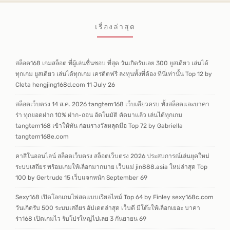
เรื่องล่าสุด
สล็อต168 เกมสล็อต ที่ผู้เล่นชื่นชอบ ที่สุด วันเกิดรับเลย 300 ยูสเดียว เล่นได้
ทุกเกม ยูสเดียว เล่นได้ทุกเกม เครดิตฟรี ลงทุนทั้งที่ต้อง ที่นี่เท่านั้น Top 12 by
Cleta hengjing168d.com 11 July 26
สล็อตเว็บตรง 14 ส.ค. 2026 tangtem168 เว็บเดียวครบ ทั้งสล็อตและบาคา
ร่า ทุกยอดฝาก 10% ฝาก-ถอน อัตโนมัติ คัดมาแล้ว เล่นได้ทุกเกม
tangtem168 เข้าให้ทัน ก่อนรางวัลหลุดมือ Top 72 by Gabriella
tangtem168e.com
คาสิโนออนไลน์ สล็อตเว็บตรง สล็อตเว็บตรง 2026 ประสบการณ์เล่นยุคใหม่
ระบบเสถียร พร้อมเกมให้เลือกมากมาย เว็บแม่ jin888.asia ใหม่ล่าสุด Top
100 by Gertrude 15 เว็บแจกหนัก September 69
Sexy168 เปิดโลกเกมไพ่สดแบบเรียลไทม์ Top 64 by Finley sexy168c.com
วันเกิดรับ 500 ระบบเสถียร อัปเดตล่าสุด เว็บดี มีโต๊ะให้เลือกเยอะ บาคา
ร่า168 เปิดเกมไว รับโปรใหญ่ไปเลย 3 กันยายน 69