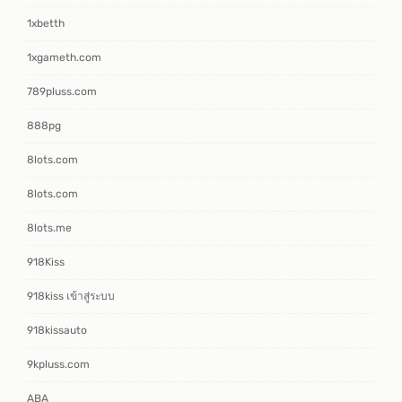
1xbetth
1xgameth.com
789pluss.com
888pg
8lots.com
8lots.com
8lots.me
918Kiss
918kiss เข้าสู่ระบบ
918kissauto
9kpluss.com
ABA