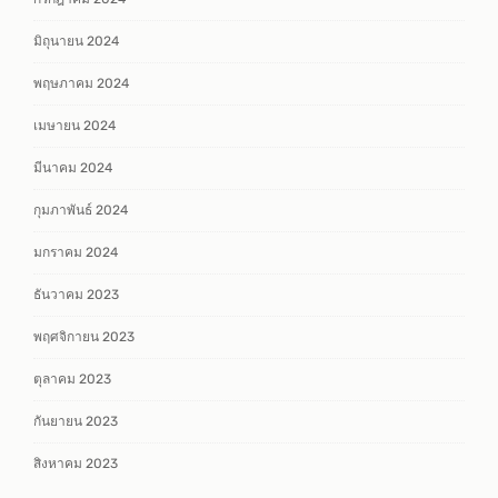
มิถุนายน 2024
พฤษภาคม 2024
เมษายน 2024
มีนาคม 2024
กุมภาพันธ์ 2024
มกราคม 2024
ธันวาคม 2023
พฤศจิกายน 2023
ตุลาคม 2023
กันยายน 2023
สิงหาคม 2023