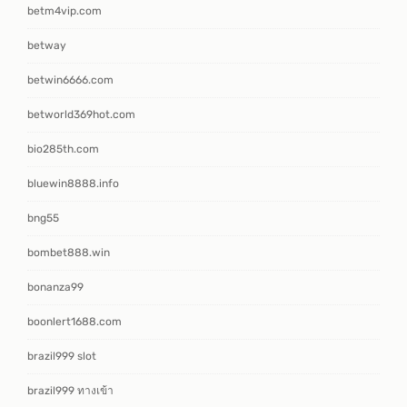
betm4vip.com
betway
betwin6666.com
betworld369hot.com
bio285th.com
bluewin8888.info
bng55
bombet888.win
bonanza99
boonlert1688.com
brazil999 slot
brazil999 ทางเข้า