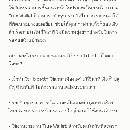
ใช้บัญชีธนาคารชั้นแนวหน้าในประเทศไทย หรือจะเป็น
True Wallet ก็สามารถทำธุรกรรมได้ไม่ยาก ระบบออโต้
ที่พัฒนาอย่างยอดเยี่ยม ช่วยให้ทุกการฝากแล้วก็ถอนเงิน
สำเร็จภายในไม่กี่วินาที ไม่มีความยุ่งยากสำหรับในการ
รอคอยเงินเข้าออก
เพราะอะไรระบบฝาก-ถอนออโต้ของ 1xbetth ถึงตอบ
โจทย์?
• เร็วทันใจ:
1xbetth
ใช้เวลาเพียงแค่ไม่กี่วินาที เงินก็ไปสู่
บัญชีในทันที ไม่ต้องรอนานเหมือนระบบเก่า
• รองรับทุกธนาคาร: ไม่ว่าจะเป็นแบงค์กรุงเทพ กสิกร
ไทย ไทยการค้า หรือธนาคารใดๆก็ตามก็ใช้งานได้ครบ
• ใช้งานง่ายผ่าน True Wallet: สำหรับคนใดกันที่สะดวก