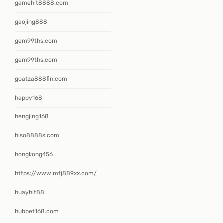
gamehit8888.com
gaojing888
gem99ths.com
gem99ths.com
goatza888fin.com
happy168
hengjing168
hiso8888s.com
hongkong456
https://www.mfj889xx.com/
huayhit88
hubbet168.com