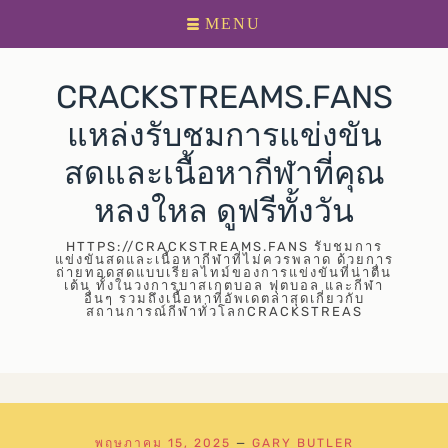
Primary
Skip
MENU
menu
to
content
CRACKSTREAMS.FANS
แหล่งรับชมการแข่งขัน
สดและเนื้อหากีฬาที่คุณ
หลงใหล ดูฟรีทั้งวัน
HTTPS://CRACKSTREAMS.FANS รับชมการ
แข่งขันสดและเนื้อหากีฬาที่ไม่ควรพลาด ด้วยการ
ถ่ายทอดสดแบบเรียลไทม์ของการแข่งขันที่น่าตื่น
เต้น ทั้งในวงการบาสเกตบอล ฟุตบอล และกีฬา
อื่นๆ รวมถึงเนื้อหาที่อัพเดตล่าสุดเกี่ยวกับ
สถานการณ์กีฬาทั่วโลกCRACKSTREAS
พฤษภาคม 15, 2025
—
GARY BUTLER