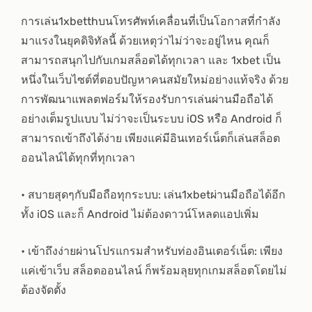
การเล่น1xbetthบนโทรศัพท์เคลื่อนที่เป็นโอกาสที่กำลัง
มาแรงในยุคดิจิทัลนี้ ด้วยเหตุว่าไม่ว่าจะอยู่ไหน คุณก็
สามารถสนุกไปกับเกมสล็อตได้ทุกเวลา และ 1xbet เป็น
หนึ่งในเว็บไซต์ที่ตอบปัญหาคนสมัยใหม่อย่างแท้จริง ด้วย
การพัฒนาแพลตฟอร์มให้รองรับการเล่นผ่านมือถือได้
อย่างเต็มรูปแบบ ไม่ว่าจะเป็นระบบ iOS หรือ Android ก็
สามารถเข้าถึงได้ง่าย เพียงแค่มีอินเทอร์เน็ตก็เล่นสล็อต
ออนไลน์ได้ทุกที่ทุกเวลา
• สบายสุดๆกับมือถือทุกระบบ: เล่น1xbetผ่านมือถือได้อีก
ทั้ง iOS และก็ Android ไม่ต้องดาวน์โหลดแอปเพิ่ม
• เข้าถึงง่ายผ่านโปรแกรมสำหรับท่องอินเตอร์เน็ต: เพียง
แค่เข้าเว็บ สล็อตออนไลน์ ก็พร้อมลุยทุกเกมสล็อตโดยไม่
ต้องจัดตั้ง