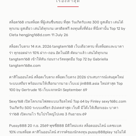
เรื่องล่าสุด
สล็อต168 เกมสล็อต ที่ผู้เล่นชื่นชอบ ที่สุด วันเกิดรับเลย 300 ยูสเดียว เล่นได้
ทุกเกม ยูสเดียว เล่นได้ทุกเกม เครดิตฟรี ลงทุนทั้งที่ต้อง ที่นี่เท่านั้น Top 12 by
Cleta hengjing168d.com 11 July 26
สล็อตเว็บตรง 14 ส.ค. 2026 tangtem168 เว็บเดียวครบ ทั้งสล็อตและบาคา
ร่า ทุกยอดฝาก 10% ฝาก-ถอน อัตโนมัติ คัดมาแล้ว เล่นได้ทุกเกม
tangtem168 เข้าให้ทัน ก่อนรางวัลหลุดมือ Top 72 by Gabriella
tangtem168e.com
คาสิโนออนไลน์ สล็อตเว็บตรง สล็อตเว็บตรง 2026 ประสบการณ์เล่นยุคใหม่
ระบบเสถียร พร้อมเกมให้เลือกมากมาย เว็บแม่ jin888.asia ใหม่ล่าสุด Top
100 by Gertrude 15 เว็บแจกหนัก September 69
Sexy168 เปิดโลกเกมไพ่สดแบบเรียลไทม์ Top 64 by Finley sexy168c.com
วันเกิดรับ 500 ระบบเสถียร อัปเดตล่าสุด เว็บดี มีโต๊ะให้เลือกเยอะ บาคา
ร่า168 เปิดเกมไว รับโปรใหญ่ไปเลย 3 กันยายน 69
Pussy888 20 ก.ย. 2569 พุซซี่888 มิติใหม่แห่ง สล็อตออนไลน์ แคชแบค
10% เกมสล็อต คาสิโนออนไลน์ สวรรค์ของนักลงทุน pussy888play รอไม่ได้