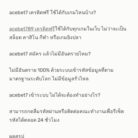
acebet7 เครดิตฟรี ใช้ได้กับเกมไหนบ้าง?
acebet789 เครดิตฟรี
ใช้ได้กับทุกเกมในเว็บ ไม่ว่าจะเป็น
สล็อต คาสิโน กีฬา หรือเกมยิงปลา
acebet7 สมัคร แล้วไม่มีอันตรายไหม?
ไม่มีอันตราย 100% ด้วยระบบเข้ารหัสข้อมูลที่ตาม
มาตรฐานระดับโลก ไม่มีข้อมูลรั่วไหล
acebet7 เข้าระบบ ไม่ได้จะต้องทำอย่างไร?
สามารถกดลืมรหัสผ่านหรือติดต่อคณะทำงานเพื่อรีเซ็ต
รหัสได้ตลอด 24 ชั่วโมง
ผลสรุป