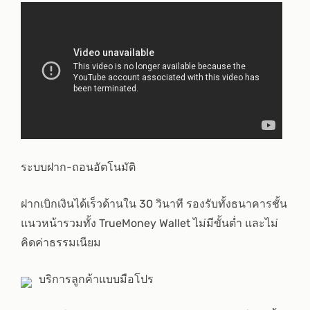
ระบบฝาก-ถอนอัตโนมัติ
ฝากเบิกเงินได้เร็วด้านใน 30 วินาที รองรับทั้งธนาคารชั้น
แนวหน้ารวมทั้ง TrueMoney Wallet ไม่มีขั้นต่ำ และไม่
คิดค่าธรรมเนียม
บริการลูกค้าแบบมือโปร