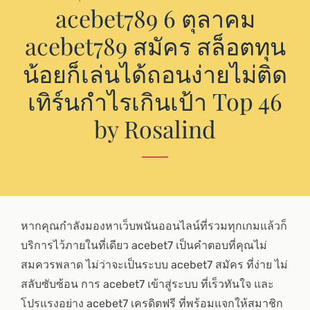
acebet789 6 ตุลาคม
acebet789 สมัคร สล็อตทุน
น้อยก็เล่นได้ถอนง่ายไม่ติด
เทิร์นกำไรเกินเป้า Top 46
by Rosalind
หากคุณกำลังมองหาเว็บพนันออนไลน์ที่รวมทุกเกมแล้วก็
บริการไว้ภายในที่เดียว acebet7 เป็นคำตอบที่คุณไม่
สมควรพลาด ไม่ว่าจะเป็นระบบ acebet7 สมัคร ที่ง่าย ไม่
สลับซับซ้อน การ acebet7 เข้าสู่ระบบ ที่เร็วทันใจ และ
โปรแรงอย่าง acebet7 เครดิตฟรี ที่พร้อมแจกให้สมาชิก