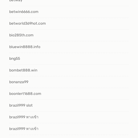
betwin6666.com
betworld369hot.com
bio285th.com
bluewin8888.info
bng55
bombet888.win
bonanza99
boonlert1688.com
brazil999 slot
brazil999 ทางเข้า
brazil999 ทางเข้า