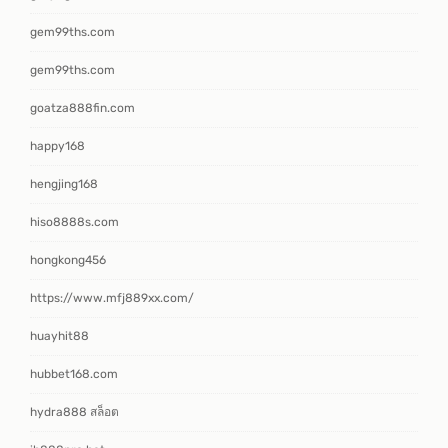
gem99ths.com
gem99ths.com
goatza888fin.com
happy168
hengjing168
hiso8888s.com
hongkong456
https://www.mfj889xx.com/
huayhit88
hubbet168.com
hydra888 สล็อต