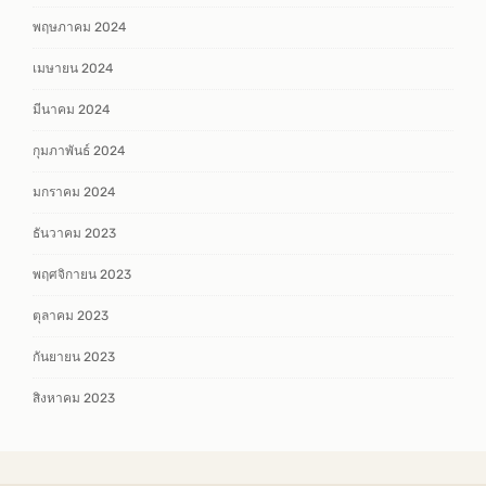
พฤษภาคม 2024
เมษายน 2024
มีนาคม 2024
กุมภาพันธ์ 2024
มกราคม 2024
ธันวาคม 2023
พฤศจิกายน 2023
ตุลาคม 2023
กันยายน 2023
สิงหาคม 2023