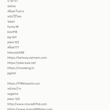
บาคาร่า
slotxo
สล็อตเว็บตรง
หนังโป๊ไทย
1xbet
funny18
kiss918
pg slot
joker123
สล็อต777
tokyoslot88
https://betwayvietnam.com
https://jokerasia.net
https://moodeng.in
pgslot
https://918kissauto.xyz
หนังชนโรง
sagame
joker 123
http://www.movie87hd.com
https://www.pussy888play.com