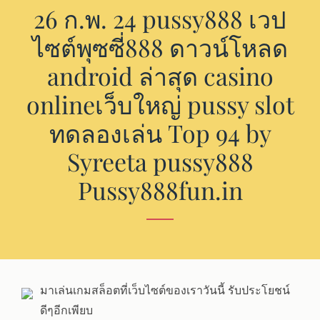
26 ก.พ. 24 pussy888 เวป
ไซต์พุซซี่888 ดาวน์โหลด
android ล่าสุด casino
onlineเว็บใหญ่ pussy slot
ทดลองเล่น Top 94 by
Syreeta pussy888
Pussy888fun.in
มาเล่นเกมสล็อตที่เว็บไซต์ของเราวันนี้ รับประโยชน์
ดีๆอีกเพียบ