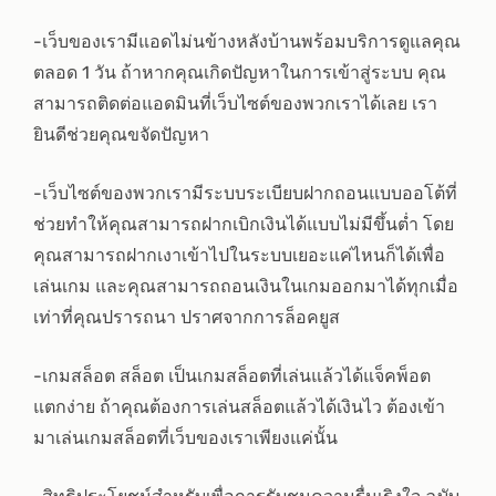
-เว็บของเรามีแอดไม่นข้างหลังบ้านพร้อมบริการดูแลคุณ
ตลอด 1 วัน ถ้าหากคุณเกิดปัญหาในการเข้าสู่ระบบ คุณ
สามารถติดต่อแอดมินที่เว็บไซต์ของพวกเราได้เลย เรา
ยินดีช่วยคุณขจัดปัญหา
-เว็บไซต์ของพวกเรามีระบบระเบียบฝากถอนแบบออโต้ที่
ช่วยทำให้คุณสามารถฝากเบิกเงินได้แบบไม่มีขึ้นต่ำ โดย
คุณสามารถฝากเงาเข้าไปในระบบเยอะแค่ไหนก็ได้เพื่อ
เล่นเกม และคุณสามารถถอนเงินในเกมออกมาได้ทุกเมื่อ
เท่าที่คุณปรารถนา ปราศจากการล็อคยูส
-เกมสล็อต สล็อต เป็นเกมสล็อตที่เล่นแล้วได้แจ็คพ็อต
แตกง่าย ถ้าคุณต้องการเล่นสล็อตแล้วได้เงินไว ต้องเข้า
มาเล่นเกมสล็อตที่เว็บของเราเพียงแค่นั้น