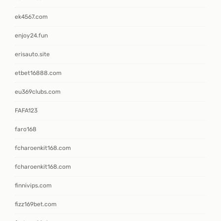
ek4567.com
enjoy24.fun
erisauto.site
etbet16888.com
eu369clubs.com
FAFA123
faro168
fcharoenkit168.com
fcharoenkit168.com
finnivips.com
fizz169bet.com