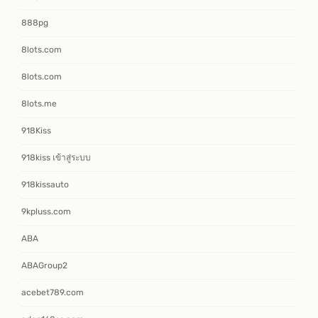
888pg
8lots.com
8lots.com
8lots.me
918Kiss
918kiss เข้าสู่ระบบ
918kissauto
9kpluss.com
ABA
ABAGroup2
acebet789.com