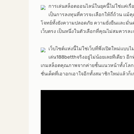
การเล่นสล็อตออนไลน์ในยุคนี้ไม่ใช่แค่เร
เป็นการลงทุนที่ควรจะเลือกให้ถี่ถ้วน แม้ค
โจทย์ทั้งยังความปลอดภัย ความยั่งยืนและมั่น
เว็บตรง เป็นหนึ่งในตัวเลือกที่คุณไม่สมควรละ
เว็บไซต์แห่งนี้ไม่ใช่เว็บที่พึ่งเปิดใหม่แบบ
เล่น188betthจริงอยู่ไม่น้อยเลยทีเดียว อีก
เกมสล็อตคุณภาพจากค่ายชั้นแนวหน้าทั้งโล
ชั่นเด็ดที่เอาอกเอาใจอีกทั้งสมาชิกใหม่แล้วก็เก