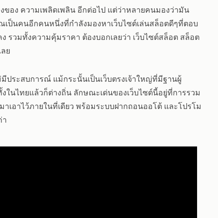
ื่องของ ความเพลิดเพลิน อีกต่อไป แต่ว่าหลายคนมองว่ามัน
ุณเป็นคนอีกคนหนึ่งที่กำลังมองหาเว็บไซต์เล่นสล็อตดีๆที่ตอบ
คง รวมทั้งความคุ้มราคา ต้องบอกเลยว่า เว็บไซต์สล็อต สล็อต
เลย
ไม่มีประสบการณ์ แม้กระนั้นเป็นเว็บตรงเจ้าใหญ่ที่มีฐานผู้
ทั้งในไทยแล้วก็ต่างถิ่น ลักษณะเด่นของเว็บไซต์นี้อยู่ที่การรวม
กมาเอาไว้ภายในที่เดียว พร้อมระบบฝากถอนออโต้ และโปรโม
่า