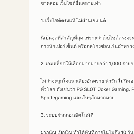
ขาดลอย เว็บไซต์อื่นหลายเท่า
1. เว็บไซต์ตรงแท้ ไม่ผ่านเอเย่นต์
นี่เป็นจุดที่สำคัญที่สุด เพราะว่าเว็บไซต์ตรง
การหักเปอร์เซ็นต์ หรือกลโกงซ่อนเร้นอำพรา
2. เกมสล็อตให้เลือกมากมายกว่า 1,000 รายก
ไม่ว่าจะถูกใจแนวเสี่ยงอันตราย น่ารัก ไม่นิม
ทั่วโลก ดังเช่นว่า PG SLOT, Joker Gaming, 
Spadegaming และอื่นๆอีกมากมาย
3. ระบบฝากถอนอัตโนมัติ
ฝากเงิน เบิกเงิน ทำได้ทันทีภายในไม่ถึง 10 วิ