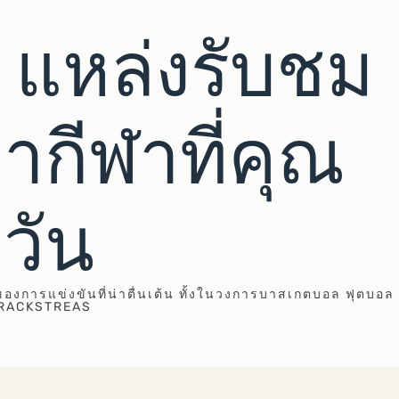
แหล่งรับชม
ากีฬาที่คุณ
งวัน
การแข่งขันที่น่าตื่นเต้น ทั้งในวงการบาสเกตบอล ฟุตบอล
ลกCRACKSTREAS