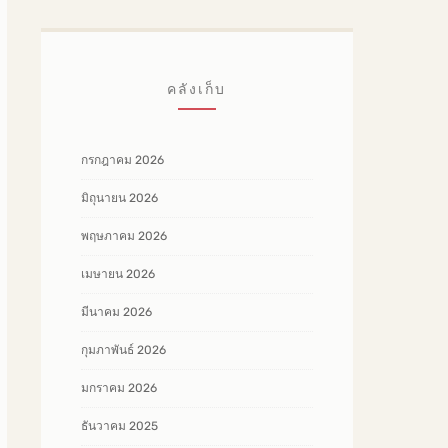
คลังเก็บ
กรกฎาคม 2026
มิถุนายน 2026
พฤษภาคม 2026
เมษายน 2026
มีนาคม 2026
กุมภาพันธ์ 2026
มกราคม 2026
ธันวาคม 2025