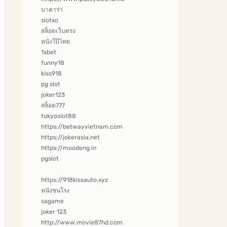
บาคาร่า
slotxo
สล็อตเว็บตรง
หนังโป๊ไทย
1xbet
funny18
kiss918
pg slot
joker123
สล็อต777
tokyoslot88
https://betwayvietnam.com
https://jokerasia.net
https://moodeng.in
pgslot
https://918kissauto.xyz
หนังชนโรง
sagame
joker 123
http://www.movie87hd.com